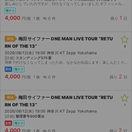
楽しみにしていたのですが、行けなくなってしまいました オフィシャル二次先行で当選したチケットになります
電チケ
4,000
1
円/枚
1 枚
0 件
残り
日
梅田サイファー ONE MAN LIVE TOUR “RETU
即決
RN OF THE 13”
3
2026/08/12(水) 19:00 神奈川 KT Zepp Yokohama
[詳細]
スタンディング575番
用事で行けなくなってしまったため、なかなか出品します。楽しんだください
男性
電チケ
4,000
2
円/枚
1 枚
0 件
残り
日
梅田サイファー ONE MAN LIVE TOUR “RETU
即決
RN OF THE 13”
1
2026/08/12(水) 19:00 神奈川 KT Zepp Yokohama
[詳細]
整理番号800番台
女性
電チケ
4,000
2
円/枚
1 枚
0 件
残り
日