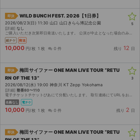
WILD BUNCH FEST. 2026【1日券】
即決
2026/08/23(日) 11:30 山口 山口きらら博記念公園
5
[詳細]
なし
ご購入いただき次第即日発送いたします。 公演が中止となった場合のみ、手数料を差し引いた金額を返金いたします。 取引確定後のキャンセルはお受けできません。 迅速で丁寧な対応を心がけておりますの...
紙チケ
郵送
10,000
12
円/枚
1 枚
0 件
残り
日
梅田サイファー ONE MAN LIVE TOUR “RETU
即決
RN OF THE 13”
3
2026/08/12(水) 19:00 神奈川 KT Zepp Yokohama
[詳細]
整番80〜110
電子チケットチケットぴあにて分配いたします。 取引連絡にてURLをお送りします。
名義なし
電チケ
10,000
2
円/枚
1 枚
0 件
残り
日
梅田サイファー ONE MAN LIVE TOUR “RETU
即決
RN OF THE 13”