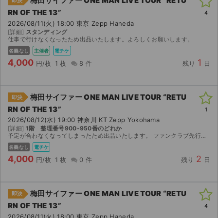
梅田サイファー ONE MAN LIVE TOUR “RETU
即決
RN OF THE 13”
4
2026/08/11(火) 18:00 東京 Zepp Haneda
[詳細]
スタンディング
仕事で行けなくなったため出品いたします。よろしくお願いします。
名義なし
主催者
電チケ
4,000
1
円/枚
1 枚
8 件
残り
日
梅田サイファー ONE MAN LIVE TOUR “RETU
即決
RN OF THE 13”
1
2026/08/12(水) 19:00 神奈川 KT Zepp Yokohama
[詳細]
1階 整理番号900-950番のどれか
予定が合わなくなってしまったため出品いたします。 ファンクラブ先行で当選したチケットです。 【お渡し方法】 電子チケット（チケットぴあ／イープラス）にて分配いたします。 分配可能にな...
名義なし
電チケ
4,000
2
円/枚
1 枚
0 件
残り
日
梅田サイファー ONE MAN LIVE TOUR “RETU
即決
RN OF THE 13”
4
2026/08/11(火) 18:00 東京 Zepp Haneda