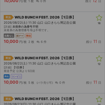
10,000
12
円/枚
1 枚
0 件
残り
日
WILD BUNCH FEST. 2026【1日券】
即決
2026/08/22(土) 11:30 山口 山口きらら博記念公園
16
[詳細]
未発券の為番号不明
未発券の為整理番号等は不明です。
名義なし
紙チケ
郵送
10,000
11
円/枚
2 枚
6 件
残り
日
WILD BUNCH FEST. 2026【1日券】
即決
2026/08/22(土) 11:30 山口 山口きらら博記念公園
12
[詳細]
【1日券】
発送予定 公演より5日前
男性
コンビニ
10,000
11
円/枚
5 枚
0 件
残り
日
WILD BUNCH FEST. 2026【1日券】
即決
2026/08/23(日) 11:30 山口 山口きらら博記念公園
14