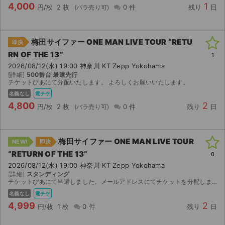
4,000
1
円/枚
2 枚
0 件
残り
日
梅田サイファー ONE MAN LIVE TOUR “RETU
即決
RN OF THE 13”
1
2026/08/12(水) 19:00 神奈川 KT Zepp Yokohama
[詳細]
500番台 最速先行
チケットぴあにて分配いたします。 よろしくお願いいたします。
名義なし
電チケ
4,800
2
円/枚
2 枚
0 件
残り
日
梅田サイファー ONE MAN LIVE TOUR
NEW!
即決
“RETURN OF THE 13”
0
2026/08/12(水) 19:00 神奈川 KT Zepp Yokohama
[詳細]
スタンディング
チケットぴあにて当選しました。メールアドレスにてチケットを分配しますのでメールアドレスの提示をお願いします。
名義なし
電チケ
4,999
2
円/枚
1 枚
0 件
残り
日