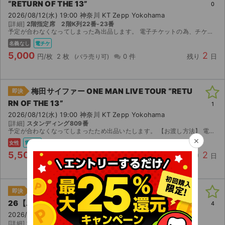
“RETURN OF THE 13”
0
2026/08/12(水) 19:00 神奈川 KT Zepp Yokohama
[詳細]
2階指定席 2階K列22番-23番
予定が合わなくなってしまった為出品します。 電子チケットの為、チケットぴあで分配させていただきます。
名義なし
電チケ
5,000
2
円/枚
2 枚
0 件
残り
日
梅田サイファー ONE MAN LIVE TOUR “RETU
即決
RN OF THE 13”
1
2026/08/12(水) 19:00 神奈川 KT Zepp Yokohama
[詳細]
スタンディング809番
予定が合わなくなってしまったため出品いたします。 【お渡し方法】 電子チケット（チケットぴあ）にて分配いたします。 取引連絡にてURLをお送りします。 電子チケット、お取引様のお名前で入場で...
×
女性
電チケ
5,500
2
円/枚
1 枚
0 件
残り
日
SPACE SHOWER SWEET LOVE SHOWER 20
即決
26【単日券】
4
2026/08/28(金) 10:00 山梨 山中湖交流プラザきらら
[詳細]
17:15 以降リストバンド手渡し