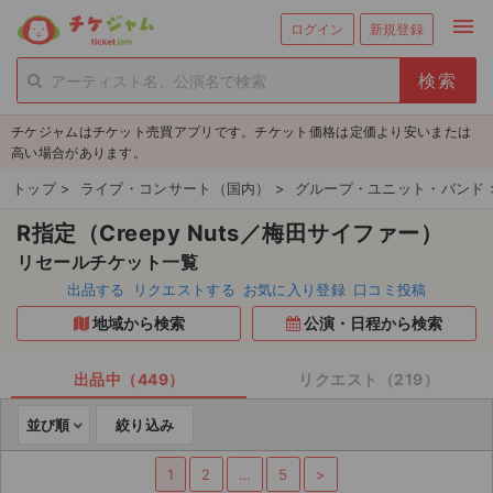
menu
ログイン
新規登録
person_add
exit_to_app
新規会員登録
ログイン
チケジャムはチケット売買アプリです。チケット価格は定価より安いまたは
チケットを探す
高い場合があります。
新着チケット
トップ
>
ライブ・コンサート（国内）
>
グループ・ユニット・バンド
R指定（Creepy Nuts／梅田サイファー）
値下げしたチケット
リセールチケット一覧
都道府県からチケットを探す
出品する
リクエストする
お気に入り登録
口コミ投稿
地域から検索
公演・日程から検索
もうすぐ開催のチケット
チケットのリクエスト一覧
出品中（449）
リクエスト（219）
並び順
絞り込み
取扱チケット
1
2
…
5
>
ライブ・コンサート（国内）