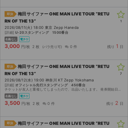
梅田サイファー ONE MAN LIVE TOUR “RETU
即決
RN OF THE 13”
1
2026/08/11(火) 18:00 東京 Zepp Haneda
[詳細]
U-20スタンディング 1500番台
名義なし
電チケ
3,000
1
円/枚
2 枚
0 件
残り
日
梅田サイファー ONE MAN LIVE TOUR “RETU
即決
RN OF THE 13”
7
2026/08/12(水) 19:00 神奈川 KT Zepp Yokohama
[詳細]
オフィシャル先行スタンディング 450番台
チケットが友人と重複してしまったので、出品いたします。 発券開始日時（8/7 10:00〜）以降に順次受取可能になりますので、MOALAにてお送りいたします。
名義なし
電チケ
3,500
2
円/枚
2 枚
0 件
残り
日
梅田サイファー ONE MAN LIVE TOUR “RETU
即決