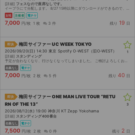
[詳細]
フェスなので座席なしです。
イープラにて分配します。 8/27 15時以降にダウンロードができるので、それ以降の分配になります。
女性
主催者
電チケ
7,000
19
円/枚
1 枚
3 件
残り
日
梅田サイファー UC WEEK TOKYO
即決
2026/09/20(日) 14:30 東京 Spotify O-WEST（旧O-WEST）
1
[詳細]
スタンディング
予定が合わなくなり、行けなくなってしまいました。 ご検討よろしくお願いします。 【お渡し方法】 電子チケット（チケットぴあ）にて分配いたします。 分配可能になり次第、取引連絡にてURLをお送り...
名義なし
電チケ
7,000
40
円/枚
2 枚
5 件
残り
日
梅田サイファー ONE MAN LIVE TOUR “RETU
即決
RN OF THE 13”
3
2026/08/12(水) 19:00 神奈川 KT Zepp Yokohama
[詳細]
スタンディング400番台
名義なし
電チケ
7,500
2
円/枚
2 枚
0 件
残り
日