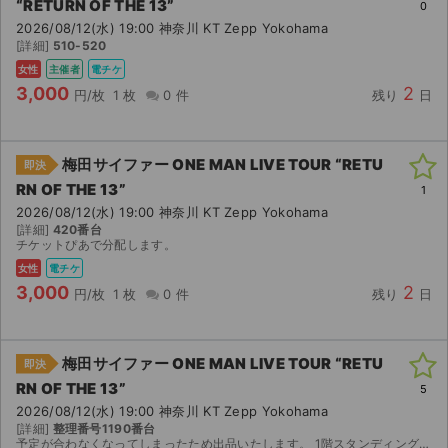
“RETURN OF THE 13”
0
2026/08/12(水) 19:00 神奈川 KT Zepp Yokohama
[詳細]
510-520
女性
主催者
電チケ
3,000
2
円/枚
1 枚
0 件
残り
日
梅田サイファー ONE MAN LIVE TOUR “RETU
即決
RN OF THE 13”
1
2026/08/12(水) 19:00 神奈川 KT Zepp Yokohama
[詳細]
420番台
チケットぴあで分配します。
女性
電チケ
3,000
2
円/枚
1 枚
0 件
残り
日
梅田サイファー ONE MAN LIVE TOUR “RETU
即決
RN OF THE 13”
5
2026/08/12(水) 19:00 神奈川 KT Zepp Yokohama
[詳細]
整理番号1190番台
予定が合わなくなってしまったため出品いたします。 1階スタンディングです。 ぴあで当選したチケットです。 お問い合わせ下さい。 【お渡し方法】 電子チケット（チケットぴあ)にて分配いたします。...