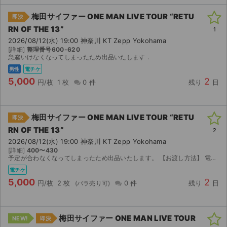
梅田サイファー ONE MAN LIVE TOUR “RETU
即決
RN OF THE 13”
1
2026/08/12(水) 19:00 神奈川 KT Zepp Yokohama
[詳細]
整理番号600-620
急遽いけなくなってしまったため出品いたします．
男性
電チケ
5,000
2
円/枚
1 枚
0 件
残り
日
梅田サイファー ONE MAN LIVE TOUR “RETU
即決
RN OF THE 13”
2
2026/08/12(水) 19:00 神奈川 KT Zepp Yokohama
[詳細]
400〜430
予定が合わなくなってしまったため出品いたします。 【お渡し方法】 電子チケット（チケットぴあ）にて分配いたします。 取引連絡にてURLをお送りします。 【注意事項】 取引確定後のキャン...
電チケ
5,000
2
円/枚
2 枚
0 件
残り
日
梅田サイファー ONE MAN LIVE TOUR
NEW!
即決