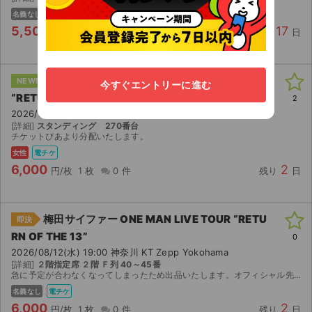
名義なし
紙チケ
手渡し
5,500
17
円/枚
2 枚
0 件
残り
日
梅田サイファー ONE MAN LIVE TOUR
NEW!
即決
今すぐエントリーに進む
“RETURN OF THE 13”
2
2026/08/12(水) 19:00 神奈川 KT Zepp Yokohama
[詳細]
スタンディング 270番台
チケットぴあより分配いたします。
女性
電チケ
6,000
2
円/枚
1 枚
0 件
残り
日
梅田サイファー ONE MAN LIVE TOUR “RETU
即決
RN OF THE 13”
0
2026/08/12(水) 19:00 神奈川 KT Zepp Yokohama
[詳細]
２階指定席 ２階 Ｆ列 40～45番
急に予定が合わなくなってしまったため出品いたします。オフィシャル先行で当選したチケットです。 【お渡し方法】 電子チケット（チケットぴあ）にて分配いたします。取引連絡にてURLをお送りします...
名義なし
電チケ
6,000
2
円/枚
1 枚
0 件
残り
日