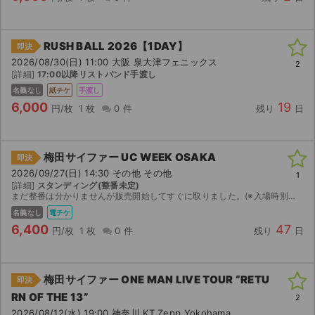
RUSH BALL 2026【1DAY】
即決
2026/08/30(日) 11:00 大阪 泉大津フェニックス
2
[詳細]
17:00以降リストバンド手渡し
名義なし
紙チケ
手渡し
6,000
19
円/枚
1 枚
0 件
残り
日
梅田サイファー UC WEEK OSAKA
即決
2026/09/27(日) 14:30 その他 その他
1
[詳細]
スタンディング(整番未定)
まだ整番は分かりませんが販売開始してすぐに取りました。(※入場時別途2ドリンク代必要です) チケットぴあの分配となりますのでチケット名義は受取りされた方のお名前になります。 どうぞよろしくお願い...
名義なし
電チケ
6,400
47
円/枚
1 枚
0 件
残り
日
梅田サイファー ONE MAN LIVE TOUR “RETU
即決
RN OF THE 13”
2
2026/08/12(水) 19:00 神奈川 KT Zepp Yokohama