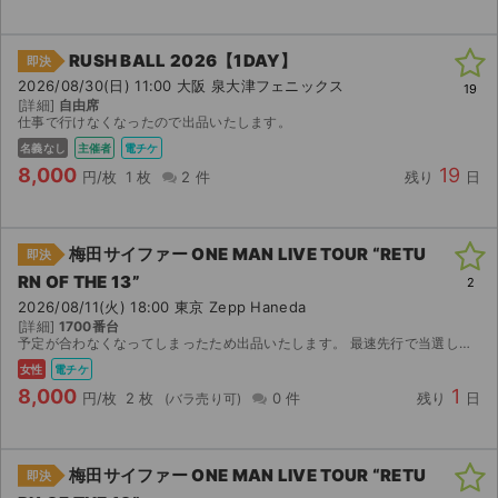
RUSH BALL 2026【1DAY】
即決
2026/08/30(日) 11:00 大阪 泉大津フェニックス
19
[詳細]
自由席
仕事で行けなくなったので出品いたします。
名義なし
主催者
電チケ
8,000
19
円/枚
1 枚
2 件
残り
日
梅田サイファー ONE MAN LIVE TOUR “RETU
即決
RN OF THE 13”
2
2026/08/11(火) 18:00 東京 Zepp Haneda
[詳細]
1700番台
予定が合わなくなってしまったため出品いたします。 最速先行で当選したチケットです。 【お渡し方法】 電子チケット（チケットぴあ）にて分配いたします。 分配可能になり次第、取引連絡にてURLをお...
女性
電チケ
8,000
1
円/枚
2 枚
0 件
残り
日
梅田サイファー ONE MAN LIVE TOUR “RETU
即決