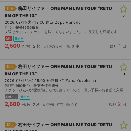
梅田サイファー ONE MAN LIVE TOUR “RETU
即決
ライブ・コンサート（海外）
RN OF THE 13”
2
2026/08/11(火) 18:00 東京 Zepp Haneda
イベント
[詳細]
整番1300番台
友達とかぶってチケットを取ってしまいました。 バラ売りも可能です。
スポーツ
女性
電チケ
2,500
1
円/枚
2 枚
0 件
残り
日
演劇・ミュージカル
ご利用ガイド
梅田サイファー ONE MAN LIVE TOUR “RETU
即決
RN OF THE 13”
9
ご利用ガイド
2026/08/12(水) 19:00 神奈川 KT Zepp Yokohama
[詳細]
950番台、最速先行当選分
手数料・お支払い方法
チケットぴあの分配機能にてのお譲りですので、買い手様のお名前で入場いただけます。最速先行での当選分。チケットぴあの分配機能にてお譲りします。
名義なし
電チケ
AIに質問する
2,600
2
円/枚
2 枚
0 件
残り
日
よくある質問
梅田サイファー ONE MAN LIVE TOUR “RETU
即決
お知らせ