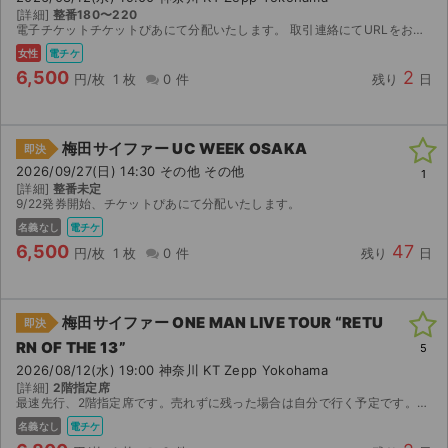
[詳細]
整番180〜220
電子チケットチケットぴあにて分配いたします。 取引連絡にてURLをお送りします。
女性
電チケ
6,500
2
円/枚
1 枚
0 件
残り
日
梅田サイファー UC WEEK OSAKA
即決
2026/09/27(日) 14:30 その他 その他
1
[詳細]
整番未定
9/22発券開始、チケットぴあにて分配いたします。
名義なし
電チケ
6,500
47
円/枚
1 枚
0 件
残り
日
梅田サイファー ONE MAN LIVE TOUR “RETU
即決
RN OF THE 13”
5
2026/08/12(水) 19:00 神奈川 KT Zepp Yokohama
[詳細]
2階指定席
最速先行、2階指定席です。売れずに残った場合は自分で行く予定です。宜しくお願い致します。
名義なし
電チケ