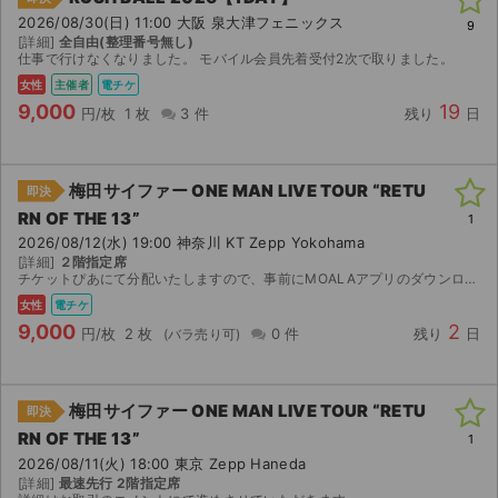
2026/08/30(日) 11:00 大阪 泉大津フェニックス
9
[詳細]
全自由(整理番号無し)
仕事で行けなくなりました。 モバイル会員先着受付2次で取りました。
女性
主催者
電チケ
9,000
19
円/枚
1 枚
3 件
残り
日
梅田サイファー ONE MAN LIVE TOUR “RETU
即決
RN OF THE 13”
1
2026/08/12(水) 19:00 神奈川 KT Zepp Yokohama
[詳細]
２階指定席
チケットぴあにて分配いたしますので、事前にMOALAアプリのダウンロードをお願いいたします。
女性
電チケ
9,000
2
円/枚
2 枚
0 件
残り
日
梅田サイファー ONE MAN LIVE TOUR “RETU
即決
RN OF THE 13”
1
2026/08/11(火) 18:00 東京 Zepp Haneda
[詳細]
最速先行 2階指定席