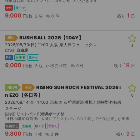
詳細はお取引のコメントにて進めさせていただきます。
女性
電チケ
9,000
1
円/枚
2 枚
0 件
残り
日
RUSH BALL 2026【1DAY】
即決
2026/08/30(日) 11:00 大阪 泉大津フェニックス
4
[詳細]
自由席
男性
主催者
電チケ
9,000
19
円/枚
3 枚
0 件
残り
日
RISING SUN ROCK FESTIVAL 2026 i
NEW!
即決
n EZO【各日券】
0
2026/08/14(金) 14:00 北海道 石狩湾新港樽川ふ頭横野外特設
ステージ
[詳細]
リストバンド(特典ポーチ付
14日の朝10時前後に大通にてリストバンドの手渡しでの受け渡しが出来る方かつ15日の朝10時前後(応相談14日夜も時間により可能)にリストバンドを手渡しにてこちらに受け戻して頂ける方のみお願い致...
名義なし
主催者
紙チケ
手渡し
9,800
3
円/枚
1 枚
0 件
残り
日