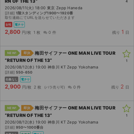
RN OF THE 13”
4
2026/08/11(火) 18:00 東京 Zepp Haneda
[詳細]
1階スタンディング1900〜1920番
取引連絡にてURLを送らせていただきます
女性
電チケ
2,800
1
円/枚
1 枚
0 件
残り
日
梅田サイファー ONE MAN LIVE TOUR
NEW!
即決
“RETURN OF THE 13”
1
2026/08/12(水) 19:00 神奈川 KT Zepp Yokohama
[詳細]
550-650
名義なし
電チケ
2,900
2
円/枚
2 枚
0 件
残り
日
梅田サイファー ONE MAN LIVE TOUR
NEW!
即決
サイト情報
“RETURN OF THE 13”
1
2026/08/12(水) 19:00 神奈川 KT Zepp Yokohama
チケットジャム運営会社
[詳細]
950〜1000番台