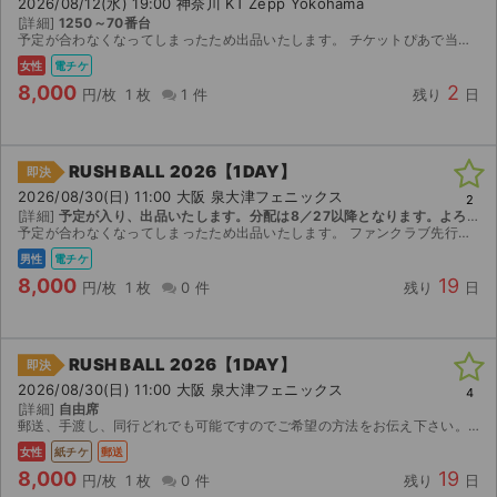
2026/08/12(水) 19:00 神奈川 KT Zepp Yokohama
[詳細]
1250～70番台
予定が合わなくなってしまったため出品いたします。 チケットぴあで当選したチケットです。 【お渡し方法】 電子チケット（チケットぴあ）にて分配いたします。 分配可能になり次第、取引連絡にてURL...
女性
電チケ
8,000
2
円/枚
1 枚
1 件
残り
日
RUSH BALL 2026【1DAY】
即決
2026/08/30(日) 11:00 大阪 泉大津フェニックス
2
[詳細]
予定が入り、出品いたします。分配は8／27以降となります。よろしくお願い致します
予定が合わなくなってしまったため出品いたします。 ファンクラブ先行で当選したチケットです。 【お渡し方法】 電子チケット（チケットぴあ／イープラス）にて分配いたします。 分配可能になり次第、取...
男性
電チケ
8,000
19
円/枚
1 枚
0 件
残り
日
RUSH BALL 2026【1DAY】
即決
2026/08/30(日) 11:00 大阪 泉大津フェニックス
4
[詳細]
自由席
郵送、手渡し、同行どれでも可能ですのでご希望の方法をお伝え下さい。よろしくお願いいたします。
女性
紙チケ
郵送
8,000
19
円/枚
1 枚
0 件
残り
日