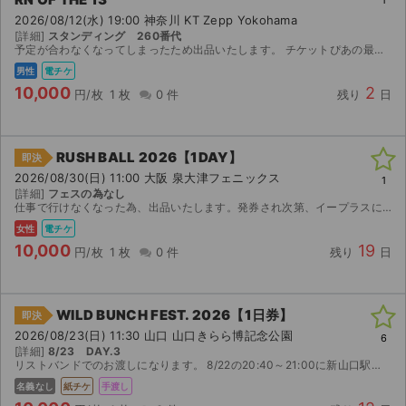
1
2026/08/12(水) 19:00 神奈川 KT Zepp Yokohama
[詳細]
スタンディング 260番代
予定が合わなくなってしまったため出品いたします。 チケットぴあの最速先行で当選したチケットです。 【お渡し方法】 電子チケット（チケットぴあ）にて分配いたします。 分配可能になり次第、取引連絡...
男性
電チケ
10,000
2
円/枚
1 枚
0 件
残り
日
RUSH BALL 2026【1DAY】
即決
2026/08/30(日) 11:00 大阪 泉大津フェニックス
1
[詳細]
フェスの為なし
仕事で行けなくなった為、出品いたします。発券され次第、イープラスにて分配いたします。
女性
電チケ
10,000
19
円/枚
1 枚
0 件
残り
日
WILD BUNCH FEST. 2026【1日券】
即決
2026/08/23(日) 11:30 山口 山口きらら博記念公園
6
[詳細]
8/23 DAY.3
リストバンドでのお渡しになります。 8/22の20:40～21:00に新山口駅でお待ち会わせとなります。 もしくは8/22の19時過ぎ頃に会場での受け渡しも可能です。 その他の日時や場所、...
名義なし
紙チケ
手渡し