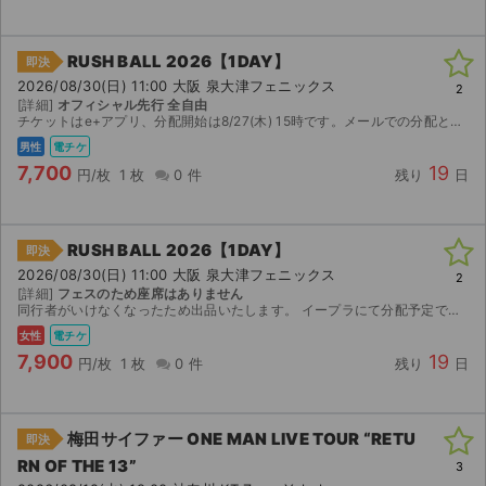
RUSH BALL 2026【1DAY】
即決
2026/08/30(日) 11:00 大阪 泉大津フェニックス
2
[詳細]
オフィシャル先行 全自由
チケットはe+アプリ、分配開始は8/27(木) 15時です。メールでの分配となりますので、受取用のメールアドレスを取引連絡でお教え下さい。
男性
電チケ
7,700
19
円/枚
1 枚
0 件
残り
日
RUSH BALL 2026【1DAY】
即決
2026/08/30(日) 11:00 大阪 泉大津フェニックス
2
[詳細]
フェスのため座席はありません
同行者がいけなくなったため出品いたします。 イープラにて分配予定です。 8/27 15時以降にダウンロードができますのでそれ以降の分配になります。
女性
電チケ
7,900
19
円/枚
1 枚
0 件
残り
日
梅田サイファー ONE MAN LIVE TOUR “RETU
即決
RN OF THE 13”
3