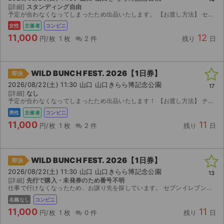
[詳細]
スタンディング自由
予定が合わなくなってしまったため出品いたします。 【お渡し方法】 セブンイレブン コンビニ発券。 発券番号をお伝えします。 【注意事項】 取引確定後のキャンセルはお受けできません。 迅速...
女性
主催者
コンビニ
11,000
12
円/枚
1 枚
2 件
残り
日
WILD BUNCH FEST. 2026【1日券】
即決
2026/08/22(土) 11:30 山口 山口きらら博記念公園
17
[詳細]
なし
予定が合わなくなってしまったため出品いたします！ 【お渡し方法】 チケットの引換番号をお伝えします！ 迅速で丁寧な対応を心がけておりますので、よろしくお願いいたします(^^)
男性
主催者
コンビニ
11,000
11
円/枚
1 枚
2 件
残り
日
WILD BUNCH FEST. 2026【1日券】
即決
2026/08/22(土) 11:30 山口 山口きらら博記念公園
13
[詳細]
先行で購入・未発券のため番号不明
仕事で行けなくなったため、お譲り先を探しています。 セブンイレブンで発券するための引換表番号をお知らせします。 先行販売で購入しました。
名義なし
コンビニ
11,000
11
円/枚
1 枚
0 件
残り
日