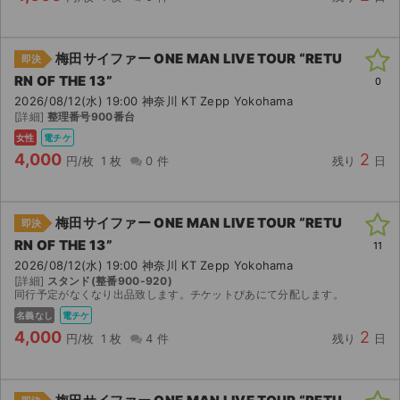
梅田サイファー ONE MAN LIVE TOUR “RETU
即決
RN OF THE 13”
0
2026/08/12(水) 19:00 神奈川 KT Zepp Yokohama
[詳細]
整理番号900番台
女性
電チケ
4,000
2
円/枚
1 枚
0 件
残り
日
梅田サイファー ONE MAN LIVE TOUR “RETU
即決
RN OF THE 13”
11
2026/08/12(水) 19:00 神奈川 KT Zepp Yokohama
[詳細]
スタンド(整番900-920)
同行予定がなくなり出品致します。チケットぴあにて分配します。
名義なし
電チケ
4,000
2
円/枚
1 枚
4 件
残り
日