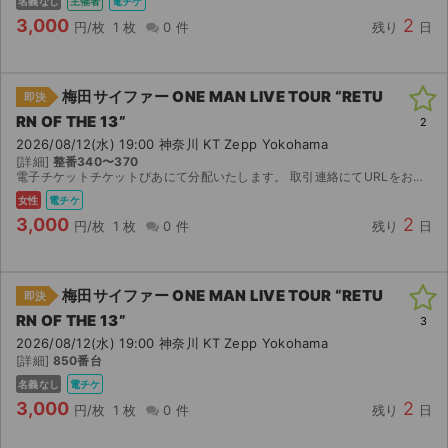
名義なし
主催者
電チケ
チケットジャム利用規約
3,000
2
円/枚
1 枚
0 件
残り
日
プライバシーポリシー
特定商取引法に基づく表記
梅田サイファー ONE MAN LIVE TOUR “RETU
即決
RN OF THE 13”
2
公演登録依頼
2026/08/12(水) 19:00 神奈川 KT Zepp Yokohama
[詳細]
整番340〜370
不正転売禁止法について
電子チケットチケットぴあにて分配いたします。 取引連絡にてURLをお送りします。
女性
電チケ
チケットジャムの取り組み
3,000
2
円/枚
1 枚
0 件
残り
日
音楽情報
梅田サイファー ONE MAN LIVE TOUR “RETU
即決
RN OF THE 13”
3
2026/08/12(水) 19:00 神奈川 KT Zepp Yokohama
[詳細]
850番台
名義なし
電チケ
3,000
2
円/枚
1 枚
0 件
残り
日