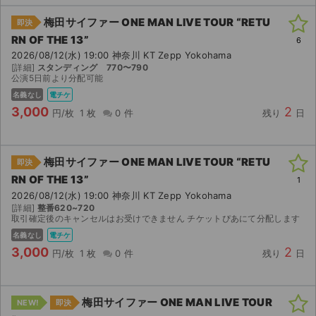
梅田サイファー ONE MAN LIVE TOUR “RETU
即決
RN OF THE 13”
6
2026/08/12(水) 19:00 神奈川 KT Zepp Yokohama
[詳細]
スタンディング 770〜790
公演5日前より分配可能
名義なし
電チケ
3,000
2
円/枚
1 枚
0 件
残り
日
梅田サイファー ONE MAN LIVE TOUR “RETU
即決
RN OF THE 13”
1
2026/08/12(水) 19:00 神奈川 KT Zepp Yokohama
[詳細]
整番620~720
取引確定後のキャンセルはお受けできません チケットぴあにて分配します
名義なし
電チケ
3,000
2
円/枚
1 枚
0 件
残り
日
梅田サイファー ONE MAN LIVE TOUR
NEW!
即決