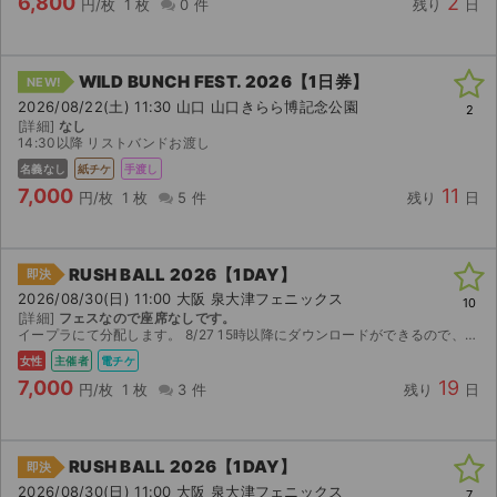
6,800
2
円/枚
1 枚
0 件
残り
日
WILD BUNCH FEST. 2026【1日券】
NEW!
2026/08/22(土) 11:30 山口 山口きらら博記念公園
2
[詳細]
なし
14:30以降 リストバンドお渡し
名義なし
紙チケ
手渡し
7,000
11
円/枚
1 枚
5 件
残り
日
RUSH BALL 2026【1DAY】
即決
2026/08/30(日) 11:00 大阪 泉大津フェニックス
10
[詳細]
フェスなので座席なしです。
イープラにて分配します。 8/27 15時以降にダウンロードができるので、それ以降の分配になります。
女性
主催者
電チケ
7,000
19
円/枚
1 枚
3 件
残り
日
RUSH BALL 2026【1DAY】
即決
2026/08/30(日) 11:00 大阪 泉大津フェニックス
7