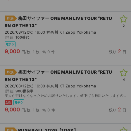
梅田サイファー ONE MAN LIVE TOUR “RETU
即決
RN OF THE 13”
2
2026/08/12(水) 19:00 神奈川 KT Zepp Yokohama
[詳細]
100番代
電チケ
9,000
2
円/枚
1 枚
0 件
残り
日
梅田サイファー ONE MAN LIVE TOUR “RETU
即決
RN OF THE 13”
4
2026/08/12(水) 19:00 神奈川 KT Zepp Yokohama
[詳細]
900番前半
友人が行けなくなったためお譲りいたします。値下げも検討いたしますので、お気軽にコメントください。 発券開始日時（8/7 10:00〜）以降に順次受取可能になりますので、MOALAにてお送りいたします。
女性
電チケ
9,000
2
円/枚
1 枚
0 件
残り
日
RUSH BALL 2026【1DAY】
即決