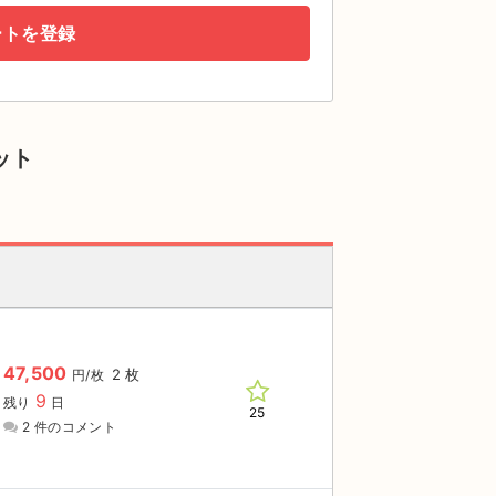
ートを登録
ット
47,500
2 枚
円/枚
9
残り
日
25
2 件のコメント