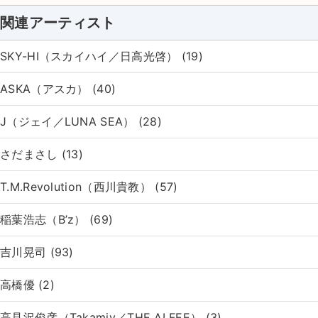
関連アーティスト
SKY-HI（スカイハイ／日高光啓） (19)
ASKA（アスカ） (40)
J（ジェイ／LUNA SEA） (28)
さだまさし (13)
T.M.Revolution（西川貴教） (57)
稲葉浩志（B’z） (69)
吉川晃司 (93)
高橋優 (2)
高見沢俊彦（Takamiy／THE ALFEE） (3)