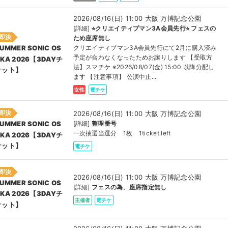
2026/08/16(日) 11:00 大阪 万博記念公園
[詳細]
⭐︎クリエイティブマン3A会員先行⭐︎ フェスの
即決
ため座席無し
クリエイティブマン3A会員先行にて2月に購入済み
UMMER SONIC OS
予定が合わなくなったためお譲りします 【受取方
KA 2026【3DAYチ
法】スマチケ ※2026/08/07(金) 15:00 以降分配し
ケット】
ます 【注意事項】 公演中止...
女性
電チケ
即決
2026/08/16(日) 11:00 大阪 万博記念公園
[詳細]
整理番号
UMMER SONIC OS
一次抽選当選分 1枚 1ticket left
KA 2026【3DAYチ
ケット】
電チケ
即決
2026/08/16(日) 11:00 大阪 万博記念公園
UMMER SONIC OS
[詳細]
フェスの為、座席指定無し
KA 2026【3DAYチ
主催者
電チケ
ケット】