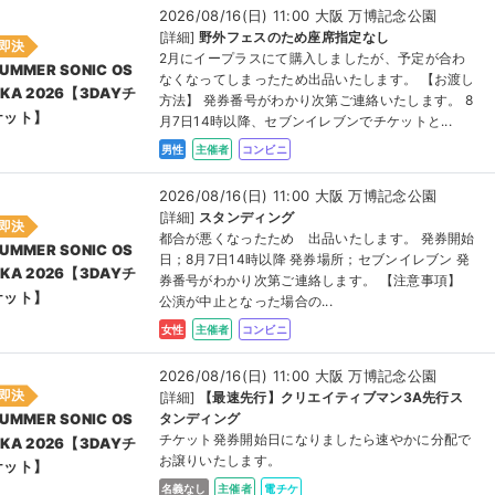
2026/08/16(日) 11:00 大阪 万博記念公園
[詳細]
野外フェスのため座席指定なし
即決
2月にイープラスにて購入しましたが、予定が合わ
UMMER SONIC OS
なくなってしまったため出品いたします。 【お渡し
KA 2026【3DAYチ
方法】 発券番号がわかり次第ご連絡いたします。 8
ケット】
月7日14時以降、セブンイレブンでチケットと...
男性
主催者
コンビニ
2026/08/16(日) 11:00 大阪 万博記念公園
[詳細]
スタンディング
即決
都合が悪くなったため 出品いたします。 発券開始
UMMER SONIC OS
日；8月7日14時以降 発券場所；セブンイレブン 発
KA 2026【3DAYチ
券番号がわかり次第ご連絡します。 【注意事項】
ケット】
公演が中止となった場合の...
女性
主催者
コンビニ
2026/08/16(日) 11:00 大阪 万博記念公園
即決
[詳細]
【最速先行】クリエイティブマン3A先行ス
タンディング
UMMER SONIC OS
チケット発券開始日になりましたら速やかに分配で
KA 2026【3DAYチ
お譲りいたします。
ケット】
名義なし
主催者
電チケ