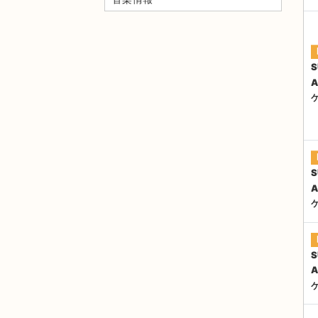
S
A
S
A
S
A