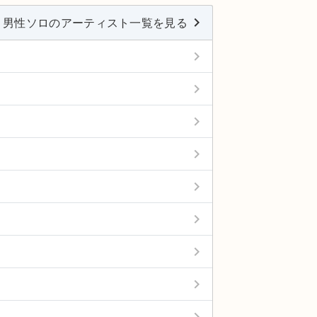
keyboard_arrow_right
男性ソロのアーティスト一覧を見る
keyboard_arrow_right
keyboard_arrow_right
keyboard_arrow_right
keyboard_arrow_right
keyboard_arrow_right
keyboard_arrow_right
keyboard_arrow_right
keyboard_arrow_right
keyboard_arrow_right