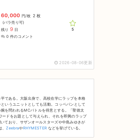
60,000
2 枚
円/枚
9
5
残り
日
0 件のコメント
2026-08-06更新
細
野上恭平である。大阪出身で、高校在学にラップを本格
ンというユニットとしても活動。コッペパンとして
ップの腕を問われるMCバトルを得意とする。「聖徳太
ワードをお題として与えられ、それを即興のラップ
聞いており、サザンオールスターズや中島みゆきが
は、
Zeebra
や
RHYMESTER
などを挙げている。