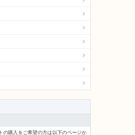
keyboard_arrow_right
keyboard_arrow_right
keyboard_arrow_right
keyboard_arrow_right
keyboard_arrow_right
keyboard_arrow_right
ケットの購入をご希望の方は以下のページか