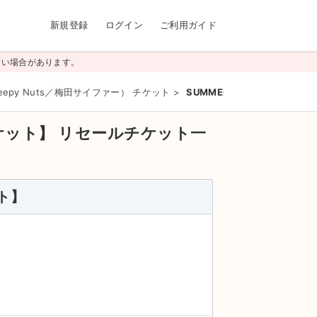
新規登録
ログイン
ご利用ガイド
高い場合があります。
eepy Nuts／梅田サイファー） チケット
>
SUMMER SONIC OSAKA 
Yチケット】
リセールチケット一
ット】