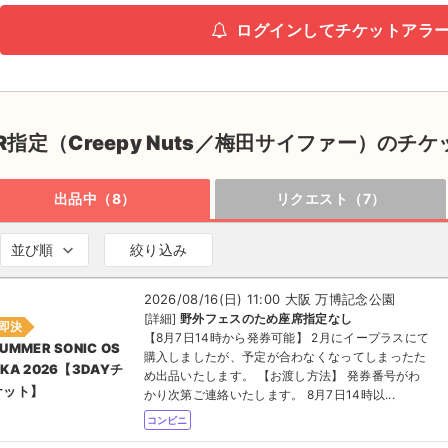
ログインしてチケットアラ
R指定（Creepy Nuts／梅田サイファー）のチケ
出品中（8）
リクエスト（7）
並び順
絞り込み
2026/08/16(日) 11:00 大阪 万博記念公園
[詳細]
野外フェスのため座席指定なし
即決
【8月7日14時から発券可能】 2月にイープラスにて
UMMER SONIC OS
購入しましたが、予定が合わなくなってしまったた
KA 2026【3DAYチ
め出品いたします。 【お渡し方法】 発券番号がわ
ケット】
かり次第ご連絡いたします。 8月7日14時以...
コンビニ