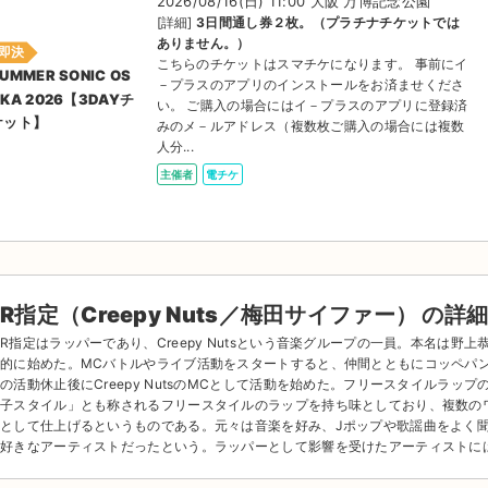
2026/08/16(日) 11:00 大阪 万博記念公園
[詳細]
3日間通し券２枚。（プラチナチケットでは
ありません。）
即決
こちらのチケットはスマチケになります。 事前にイ
UMMER SONIC OS
－プラスのアプリのインストールをお済ませくださ
KA 2026【3DAYチ
い。 ご購入の場合にはイ－プラスのアプリに登録済
ケット】
みのメ－ルアドレス（複数枚ご購入の場合には複数
人分...
主催者
電チケ
R指定（Creepy Nuts／梅田サイファー） の詳
R指定はラッパーであり、Creepy Nutsという音楽グループの一員。本名は
的に始めた。MCバトルやライブ活動をスタートすると、仲間とともにコッペパ
の活動休止後にCreepy NutsのMCとして活動を始めた。フリースタイルラ
子スタイル」とも称されるフリースタイルのラップを持ち味としており、複数の
として仕上げるというものである。元々は音楽を好み、Jポップや歌謡曲をよく
好きなアーティストだったという。ラッパーとして影響を受けたアーティストに