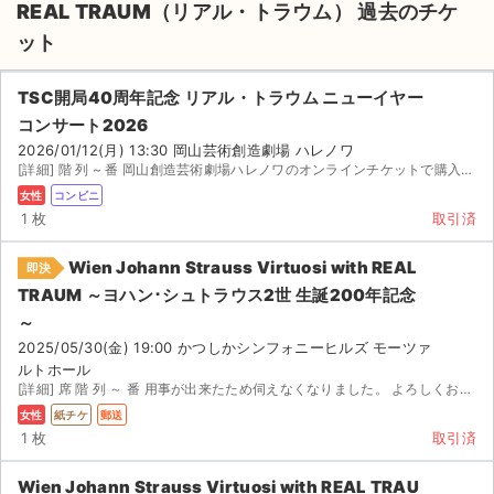
REAL TRAUM（リアル・トラウム） 過去のチケ
ット
TSC開局40周年記念 リアル・トラウム ニューイヤー
コンサート2026
2026/01/12(月) 13:30 岡山芸術創造劇場 ハレノワ
[詳細] 階 列 ~ 番 岡山創造芸術劇場ハレノワのオンラインチケットで購入しましたが、急用で行け...
女性
コンビニ
1 枚
取引済
Wien Johann Strauss Virtuosi with REAL
即決
TRAUM ～ヨハン･シュトラウス2世 生誕200年記念
～
2025/05/30(金) 19:00 かつしかシンフォニーヒルズ モーツァ
ルトホール
[詳細] 席 階 列 ～ 番 用事が出来たため伺えなくなりました。 よろしくお願いいたします。
サイト情報
女性
紙チケ
郵送
1 枚
取引済
チケットジャム運営会社
Wien Johann Strauss Virtuosi with REAL TRAU