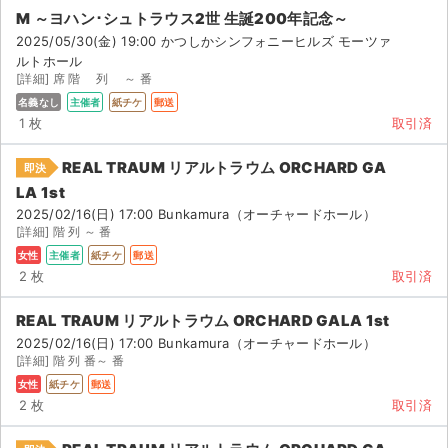
チケットジャム利用規約
M ～ヨハン･シュトラウス2世 生誕200年記念～
2025/05/30(金) 19:00 かつしかシンフォニーヒルズ モーツァ
プライバシーポリシー
ルトホール
[詳細] 席 階 列 ～ 番
特定商取引法に基づく表記
名義なし
主催者
紙チケ
郵送
1 枚
取引済
公演登録依頼
REAL TRAUM リアルトラウム ORCHARD GA
即決
不正転売禁止法について
LA 1st
2025/02/16(日) 17:00 Bunkamura（オーチャードホール）
チケットジャムの取り組み
[詳細] 階 列 ～ 番
女性
主催者
紙チケ
郵送
音楽情報
2 枚
取引済
REAL TRAUM リアルトラウム ORCHARD GALA 1st
2025/02/16(日) 17:00 Bunkamura（オーチャードホール）
[詳細] 階 列 番～ 番
女性
紙チケ
郵送
2 枚
取引済