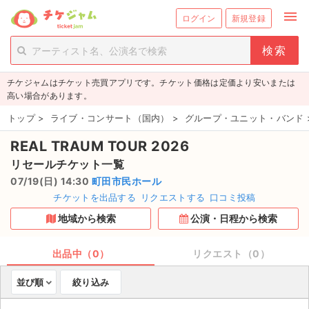
menu
ログイン
新規登録
person_add
exit_to_app
新規会員登録
ログイン
チケジャムはチケット売買アプリです。チケット価格は定価より安いまたは
チケットを探す
高い場合があります。
新着チケット
トップ
>
ライブ・コンサート（国内）
>
グループ・ユニット・バンド
REAL TRAUM TOUR 2026
値下げしたチケット
リセールチケット一覧
都道府県からチケットを探す
07/19(日) 14:30
町田市民ホール
チケットを出品する
リクエストする
口コミ投稿
もうすぐ開催のチケット
地域から検索
公演・日程から検索
チケットのリクエスト一覧
出品中（0）
リクエスト（0）
取扱チケット
並び順
絞り込み
ライブ・コンサート（国内）