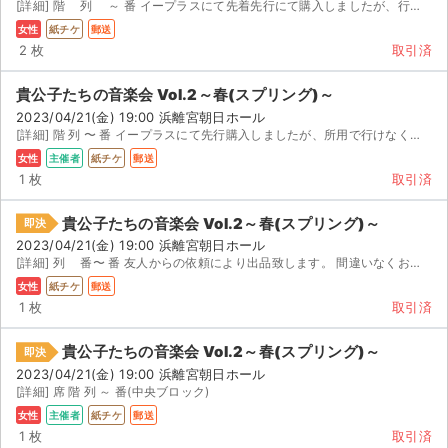
[詳細] 階 列 ～ 番 イープラスにて先着先行にて購入しましたが、行けなくなってしまったため...
女性
紙チケ
郵送
2 枚
取引済
貴公子たちの音楽会 Vol.2～春(スプリング)～
2023/04/21(金) 19:00 浜離宮朝日ホール
[詳細] 階 列 〜 番 イープラスにて先行購入しましたが、所用で行けなくなってしまいました。
女性
主催者
紙チケ
郵送
1 枚
取引済
貴公子たちの音楽会 Vol.2～春(スプリング)～
即決
2023/04/21(金) 19:00 浜離宮朝日ホール
[詳細] 列 番〜 番 友人からの依頼により出品致します。 間違いなくお届けいたします。 別件...
女性
紙チケ
郵送
1 枚
取引済
貴公子たちの音楽会 Vol.2～春(スプリング)～
即決
2023/04/21(金) 19:00 浜離宮朝日ホール
[詳細] 席 階 列 ～ 番(中央ブロック)
女性
主催者
紙チケ
郵送
1 枚
取引済