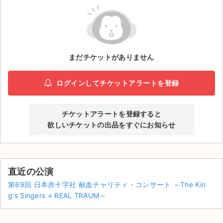
ライブ・コンサート（海外）
イベント
まだチケットがありません
スポーツ
演劇・ミュージカル
ログインしてチケットアラートを登録
ご利用ガイド
チケットアラートを登録すると
欲しいチケットの出品をすぐにお知らせ
ご利用ガイド
手数料・お支払い方法
直近の公演
AIに質問する
第69回 日本赤十字社 献血チャリティ・コンサート ～The Kin
g's Singers × REAL TRAUM～
よくある質問
お知らせ