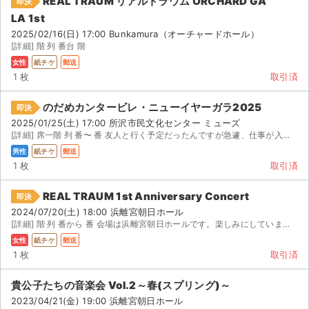
REAL TRAUM リアルトラウム ORCHARD GA
即決
LA 1st
2025/02/16(日) 17:00 Bunkamura（オーチャードホール）
[詳細] 階 列 番台 階
女性
紙チケ
郵送
1 枚
取引済
のだめカンタービレ・ニューイヤーガラ2025
即決
2025/01/25(土) 17:00 所沢市民文化センター ミューズ
[詳細] 席一階 列 番〜 番 友人と行く予定だったんですが急遽、仕事が入り行けなくなりました。...
男性
紙チケ
郵送
1 枚
取引済
REAL TRAUM 1st Anniversary Concert
即決
2024/07/20(土) 18:00 浜離宮朝日ホール
[詳細] 階 列 番から 番 会場は浜離宮朝日ホールです。楽しみにしていましたが、仕事の都合で行...
女性
紙チケ
郵送
1 枚
取引済
貴公子たちの音楽会 Vol.2～春(スプリング)～
2023/04/21(金) 19:00 浜離宮朝日ホール