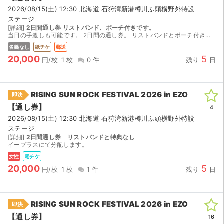
2026/08/15(土) 12:30 北海道 石狩湾新港樽川ふ頭横野外特設
ステージ
[詳細]
2日間通し券 リストバンド、ポーチ付きです。
当日の手渡しも可能です。 2日間の通し券。 リストバンドとポーチ付きです。 3人で行く予定でしたが、1人急遽仕事が入り行けなくなったため出品いたします。
名義なし
紙チケ
郵送
20,000
5
円/枚
1 枚
0 件
残り
日
RISING SUN ROCK FESTIVAL 2026 in EZO
即決
【通し券】
4
2026/08/15(土) 12:30 北海道 石狩湾新港樽川ふ頭横野外特設
ステージ
[詳細]
2日間通し券 リストバンドと特典なし
イープラスにて分配します。
女性
電チケ
20,000
5
円/枚
1 枚
1 件
残り
日
RISING SUN ROCK FESTIVAL 2026 in EZO
即決
【通し券】
16