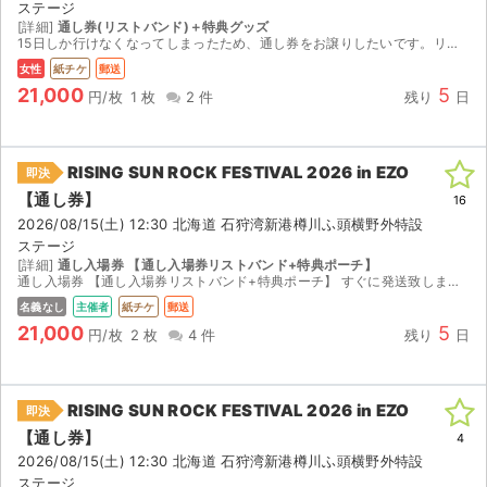
ステージ
[詳細]
通し券(リストバンド)＋特典グッズ
15日しか行けなくなってしまったため、通し券をお譲りしたいです。リストバンドと特典グッズが手元に届いているため、郵送いたします。
女性
紙チケ
郵送
21,000
5
円/枚
1 枚
2 件
残り
日
RISING SUN ROCK FESTIVAL 2026 in EZO
即決
【通し券】
16
2026/08/15(土) 12:30 北海道 石狩湾新港樽川ふ頭横野外特設
ステージ
[詳細]
通し入場券 【通し入場券リストバンド+特典ポーチ】
通し入場券 【通し入場券リストバンド+特典ポーチ】 すぐに発送致します。 札幌市中央区内でしたら手渡しでの対応も可能で 宜しくお願い致します。
名義なし
主催者
紙チケ
郵送
21,000
5
円/枚
2 枚
4 件
残り
日
RISING SUN ROCK FESTIVAL 2026 in EZO
即決
【通し券】
4
2026/08/15(土) 12:30 北海道 石狩湾新港樽川ふ頭横野外特設
ステージ