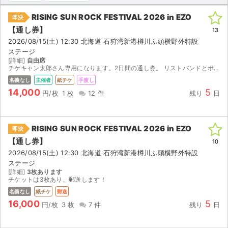
RISING SUN ROCK FESTIVAL 2026 in EZO
即決
ライブ・コンサート（海外）
【通し券】
13
イベント
2026/08/15(土) 12:30 北海道 石狩湾新港樽川ふ頭横野外特設
ステージ
[詳細]
自由席
スポーツ
チケキャン太郎さん専用になります。2日間の通し券。 リストバンドとポーチ付きです。 手元にあるのですが１１日までお出かけしていて１２日発送となりますと届かなかったら迷惑かかるので１４日の朝の９...
名義なし
主催者
紙チケ
手渡し
演劇・ミュージカル
14,000
5
円/枚
1 枚
12 件
残り
日
ご利用ガイド
RISING SUN ROCK FESTIVAL 2026 in EZO
即決
ご利用ガイド
【通し券】
10
2026/08/15(土) 12:30 北海道 石狩湾新港樽川ふ頭横野外特設
手数料・お支払い方法
ステージ
[詳細]
3枚あります
AIに質問する
チケットは3枚あり、郵送します！
名義なし
紙チケ
郵送
よくある質問
16,000
5
円/枚
3 枚
7 件
残り
日
お知らせ