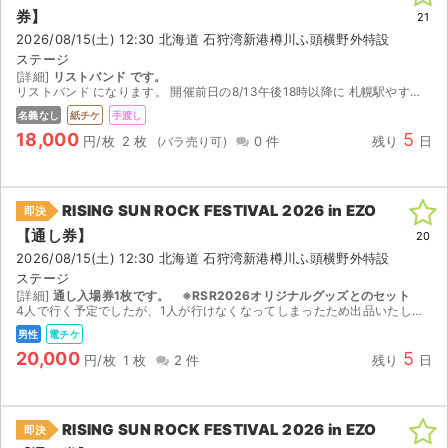
券】
21
2026/08/15(土) 12:30 北海道 石狩湾新港樽川ふ頭横野外特設
ステージ
[詳細]
リストバンド です。
リストバンド になります。 開催前日の8/13午後18時以降に 札幌駅やすすきのでの手渡しになります。 ご相談ください。
名義なし
紙チケ
手渡し
18,000
5
円/枚
2 枚
0 件
残り
日
RISING SUN ROCK FESTIVAL 2026 in EZO
即決
【通し券】
20
2026/08/15(土) 12:30 北海道 石狩湾新港樽川ふ頭横野外特設
ステージ
[詳細]
通し入場券1枚です。 ※RSR2026オリジナルグッズとのセット
4人で行く予定でしたが、1人が行けなくなってしまったため出品いたします。 RSR2026オリジナルポーチと一緒にお送りいたします。
男性
電チケ
20,000
5
円/枚
1 枚
2 件
残り
日
RISING SUN ROCK FESTIVAL 2026 in EZO
即決