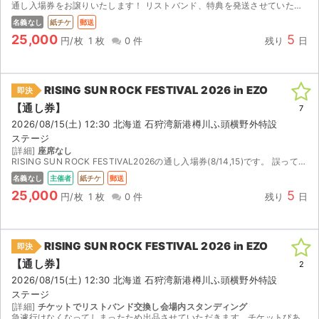
通し入場券をお譲りいたします！ リストバンド、特典を発送させていただきます。ご検討よろしくお願いいたします。
名義なし
紙チケ
郵送
25,000
5
円/枚
1 枚
0 件
残り
日
RISING SUN ROCK FESTIVAL 2026 in EZO
即決
【通し券】
7
2026/08/15(土) 12:30 北海道 石狩湾新港樽川ふ頭横野外特設
ステージ
[詳細]
座席なし
RISING SUN ROCK FESTIVAL2026の通し入場券(8/14,15)です。 誤って1人分多く購入してしまったため、出品しました。早期購入特典(ポーチ、リストバンド)が付属します...
名義なし
主催者
紙チケ
郵送
25,000
5
円/枚
1 枚
0 件
残り
日
RISING SUN ROCK FESTIVAL 2026 in EZO
即決
【通し券】
2
2026/08/15(土) 12:30 北海道 石狩湾新港樽川ふ頭横野外特設
ステージ
[詳細]
チケットでリストバンド交換し会場内スタンディング
急遽行けなくなってしまったため出品させていただきます。チケットぴあでの分配で対応させていただきます。