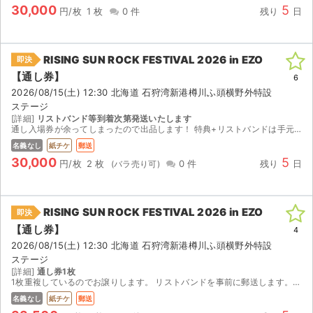
30,000
5
円/枚
1 枚
0 件
残り
日
RISING SUN ROCK FESTIVAL 2026 in EZO
即決
【通し券】
6
2026/08/15(土) 12:30 北海道 石狩湾新港樽川ふ頭横野外特設
ステージ
[詳細]
リストバンド等到着次第発送いたします
通し入場券が余ってしまったので出品します！ 特典+リストバンドは手元にあるので 即日発送いたします 前日または当日会場付近での手渡しも可能です
名義なし
紙チケ
郵送
30,000
5
円/枚
2 枚
0 件
残り
日
RISING SUN ROCK FESTIVAL 2026 in EZO
即決
【通し券】
4
2026/08/15(土) 12:30 北海道 石狩湾新港樽川ふ頭横野外特設
ステージ
[詳細]
通し券1枚
1枚重複しているのでお譲りします。 リストバンドを事前に郵送します。 ポーチも欲しい方、着払いでしたら可能です。
名義なし
紙チケ
郵送