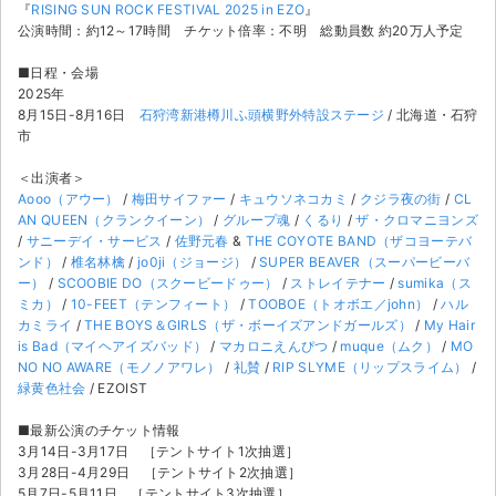
『
RISING SUN ROCK FESTIVAL 2025 in EZO
』
公演時間：約12～17時間 チケット倍率：不明 総動員数 約20万人予定
■日程・会場
2025年
8月15日-8月16日
石狩湾新港樽川ふ頭横野外特設ステージ
/ 北海道・石狩
市
＜出演者＞
Aooo（アウー）
/
梅田サイファー
/
キュウソネコカミ
/
クジラ夜の街
/
CL
AN QUEEN（クランクイーン）
/
グループ魂
/
くるり
/
ザ・クロマニヨンズ
/
サニーデイ・サービス
/
佐野元春
&
THE COYOTE BAND（ザコヨーテバ
ンド）
/
椎名林檎
/
jo0ji（ジョージ）
/
SUPER BEAVER（スーパービーバ
ー）
/
SCOOBIE DO（スクービードゥー）
/
ストレイテナー
/
sumika（ス
ミカ）
/
10-FEET（テンフィート）
/
TOOBOE（トオボエ／john）
/
ハル
カミライ
/
THE BOYS＆GIRLS（ザ・ボーイズアンドガールズ）
/
My Hair
is Bad（マイヘアイズバッド）
/
マカロニえんぴつ
/
muque（ムク）
/
MO
NO NO AWARE（モノノアワレ）
/
礼賛
/
RIP SLYME（リップスライム）
/
緑黄色社会
/ EZOIST
■最新公演のチケット情報
3月14日-3月17日 ［テントサイト1次抽選］
3月28日-4月29日 ［テントサイト2次抽選］
5月7日-5月11日 ［テントサイト3次抽選］