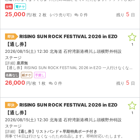
女性
電チケ
25,000
5
円/枚
2 枚
0 件
残り
日
RISING SUN ROCK FESTIVAL 2026 in EZO
即決
【通し券】
1
2026/08/15(土) 12:30 北海道 石狩湾新港樽川ふ頭横野外特設
ステージ
[詳細]
座席無
【通し券】RISING SUN ROCK FESTIVAL 2026 in EZO 一人行けなくなってしまったので出品させていただきます 当日会場にて特典のポーチと一緒にリストバンドを手渡しします
名義なし
紙チケ
手渡し
26,000
5
円/枚
1 枚
0 件
残り
日
RISING SUN ROCK FESTIVAL 2026 in EZO
即決
【通し券】
1
2026/08/15(土) 12:30 北海道 石狩湾新港樽川ふ頭横野外特設
ステージ
[詳細]
【通し券】リストバンド＋早期特典ポーチ付き
用事で14日は行けなくなったため出品します。即時対応いたします。