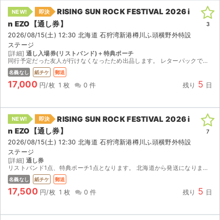
RISING SUN ROCK FESTIVAL 2026 i
NEW!
即決
n EZO【通し券】
3
2026/08/15(土) 12:30 北海道 石狩湾新港樽川ふ頭横野外特設
ステージ
[詳細]
通し入場券(リストバンド)＋特典ポーチ
同行予定だった友人が行けなくなったため出品します。 レターパックで郵送予定ですが札幌市内であれば場所によっては事前手渡しも可能なのでその際はコメントにてご相談ください。 よろしくお願いします。
名義なし
紙チケ
郵送
17,000
5
円/枚
1 枚
0 件
残り
日
RISING SUN ROCK FESTIVAL 2026 i
NEW!
即決
n EZO【通し券】
7
2026/08/15(土) 12:30 北海道 石狩湾新港樽川ふ頭横野外特設
ステージ
[詳細]
通し券
リストバンド1点、特典ポーチ1点となります。 北海道から発送になります。期日が迫っているため、なるべく早く発送させていただきたいと思います。
サイト情報
名義なし
紙チケ
郵送
17,500
5
円/枚
1 枚
0 件
残り
日
チケットジャム運営会社