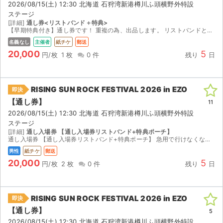
2026/08/15(土) 12:30 北海道 石狩湾新港樽川ふ頭横野外特設
ステージ
[詳細]
通し券<リストバンド＋特典>
【早期特典付き】通し券です！ 重複の為、出品します。 リストバンドと特典につきましては、 着払いでの発送になります。 ※札幌市内であれば、手渡しも可能です！ ご質問等ございましたら...
名義なし
主催者
紙チケ
郵送
20,000
5
円/枚
1 枚
0 件
残り
日
RISING SUN ROCK FESTIVAL 2026 in EZO
即決
【通し券】
11
2026/08/15(土) 12:30 北海道 石狩湾新港樽川ふ頭横野外特設
ステージ
[詳細]
通し入場券 【通し入場券リストバンド+特典ポーチ】
通し入場券 【通し入場券リストバンド+特典ポーチ】 急用で行けなくなり出品いたします。 チケットは公演約2週間前に届き次第、速やかに発送いたします。 HEAVEN’S駐車券は付属しません。
男性
紙チケ
郵送
20,000
5
円/枚
2 枚
0 件
残り
日
RISING SUN ROCK FESTIVAL 2026 in EZO
即決
【通し券】
5
2026/08/15(土) 12:30 北海道 石狩湾新港樽川ふ頭横野外特設