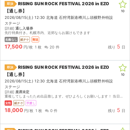
チケットジャム利用規約
RISING SUN ROCK FESTIVAL 2026 in EZO
即決
【通し券】
10
プライバシーポリシー
2026/08/15(土) 12:30 北海道 石狩湾新港樽川ふ頭横野外特設
ステージ
特定商取引法に基づく表記
[詳細]
通し入場券
先行特典付き。札幌市内、近郊ならお届けもできます
公演登録依頼
名義なし
紙チケ
郵送
17,500
5
円/枚
1 枚
20 件
残り
日
不正転売禁止法について
チケットジャムの取り組み
RISING SUN ROCK FESTIVAL 2026 in EZO
即決
【通し券】
10
音楽情報
2026/08/15(土) 12:30 北海道 石狩湾新港樽川ふ頭横野外特設
ステージ
[詳細]
座席未定
重複してしまったため出品致します。ぜひよろしくお願いします！ 当日リストバンドを手渡しするか、前日までに大通りなどで手渡し、郵送等検討いたします！ 値下げ対応は検討しておりません。
女性
紙チケ
手渡し
18,000
5
円/枚
1 枚
0 件
残り
日