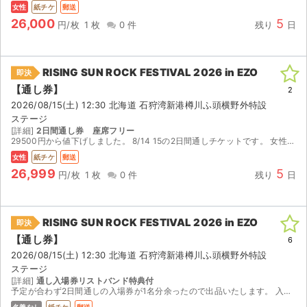
女性
紙チケ
郵送
26,000
5
円/枚
1 枚
0 件
残り
日
RISING SUN ROCK FESTIVAL 2026 in EZO
即決
【通し券】
2
2026/08/15(土) 12:30 北海道 石狩湾新港樽川ふ頭横野外特設
ステージ
[詳細]
2日間通し券 座席フリー
29500円から値下げしました。 8/14 15の2日間通しチケットです。 女性名義と書いてますが、アームバンドが入場チケットそのものとなります。電子対応はできません。チケットは届いたのでご購...
女性
紙チケ
郵送
26,999
5
円/枚
1 枚
0 件
残り
日
RISING SUN ROCK FESTIVAL 2026 in EZO
即決
【通し券】
6
2026/08/15(土) 12:30 北海道 石狩湾新港樽川ふ頭横野外特設
ステージ
[詳細]
通し入場券リストバンド特典付
予定が合わず2日間通しの入場券が1名分余ったので出品いたします。 入場用のリストバンドと特典のポーチを郵送にて発送いたします。 ご希望の日にちまでの発送到着に不安を感じる場合、手渡し対応が可能で...