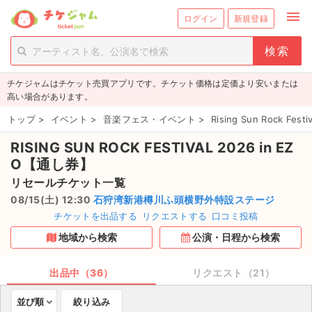
menu
ログイン
新規登録
person_add
exit_to_app
新規会員登録
ログイン
チケジャムはチケット売買アプリです。チケット価格は定価より安いまたは
チケットを探す
高い場合があります。
新着チケット
トップ
>
イベント
>
音楽フェス・イベント
>
Rising Sun Roc
RISING SUN ROCK FESTIVAL 2026 in EZ
値下げしたチケット
O【通し券】
都道府県からチケットを探す
リセールチケット一覧
08/15(土) 12:30
石狩湾新港樽川ふ頭横野外特設ステージ
もうすぐ開催のチケット
チケットを出品する
リクエストする
口コミ投稿
地域から検索
公演・日程から検索
チケットのリクエスト一覧
出品中（36）
リクエスト（21）
取扱チケット
並び順
絞り込み
ライブ・コンサート（国内）