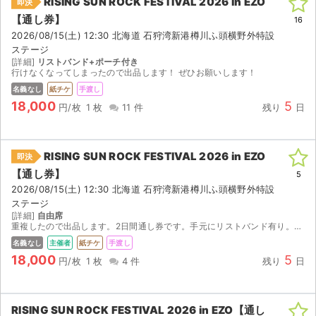
RISING SUN ROCK FESTIVAL 2026 in EZO
即決
【通し券】
16
2026/08/15(土) 12:30 北海道 石狩湾新港樽川ふ頭横野外特設
ステージ
[詳細]
リストバンド+ポーチ付き
行けなくなってしまったので出品します！ ぜひお願いします！
名義なし
紙チケ
手渡し
18,000
5
円/枚
1 枚
11 件
残り
日
RISING SUN ROCK FESTIVAL 2026 in EZO
即決
【通し券】
5
2026/08/15(土) 12:30 北海道 石狩湾新港樽川ふ頭横野外特設
ステージ
[詳細]
自由席
重複したので出品します。2日間通し券です。手元にリストバンド有り。特典ポーチもお渡しします。開場前にヘブンズゲート前で確実に直接手渡しします。連絡のやり取りは迅速かつスムーズに行います。
名義なし
主催者
紙チケ
手渡し
18,000
5
円/枚
1 枚
4 件
残り
日
RISING SUN ROCK FESTIVAL 2026 in EZO【通し