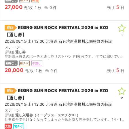
名義なし
紙チケ
郵送
27,000
5
円/枚
1 枚
0 件
残り
日
RISING SUN ROCK FESTIVAL 2026 in EZO
即決
【通し券】
1
2026/08/15(土) 12:30 北海道 石狩湾新港樽川ふ頭横野外特設
ステージ
[詳細]
通し券
早期購入特典のポーチと通し券リストバンド1枚分です。 すでに届いているのですぐにお送りできます！ 都内主要駅または札幌駅付近であれば手渡しも可能ですので、ご相談ください。
名義なし
紙チケ
手渡し
28,000
5
円/枚
1 枚
0 件
残り
日
RISING SUN ROCK FESTIVAL 2026 in EZO
即決
【通し券】
2
2026/08/15(土) 12:30 北海道 石狩湾新港樽川ふ頭横野外特設
ステージ
[詳細]
通し入場券（イープラス・スマチケDL）
仕事都合で行けなくなってしまったためお譲り先を探しています。 14・15日通し入場券 8/1（土）15:00~ダウンロード可能 スマチケ（分配可・認証なし）
女性
電チケ