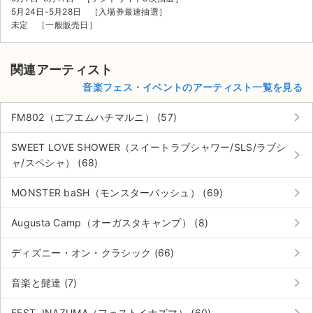
5月24日-5月28日 ［入場券最速抽選］
未定 ［一般販売日］
関連アーティスト
音楽フェス・イベントのアーティスト一覧を見る
keyboard_arrow_right
FM802（エフエムハチマルニ） (57)
SWEET LOVE SHOWER（スイートラブシャワー/SLS/ラブシ
keyboard_arrow_right
ャ/スペシャ） (68)
keyboard_arrow_right
MONSTER baSH（モンスターバッシュ） (69)
keyboard_arrow_right
Augusta Camp（オーガスタキャンプ） (8)
keyboard_arrow_right
ディズニー・オン・クラシック (66)
keyboard_arrow_right
音楽と髭達 (7)
keyboard_arrow_right
FEST. INAZUMA（フェストイナズマ） (60)