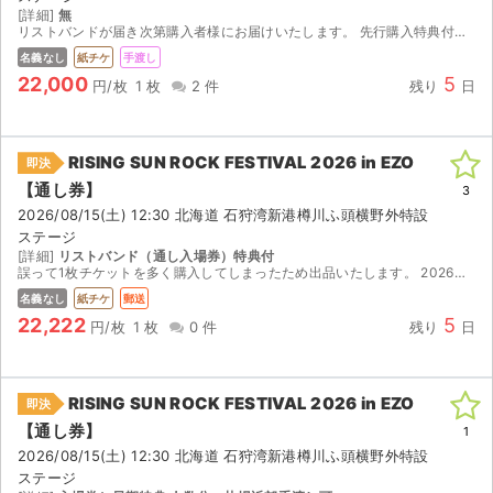
[詳細]
無
リストバンドが届き次第購入者様にお届けいたします。 先行購入特典付きです。
名義なし
紙チケ
手渡し
22,000
5
円/枚
1 枚
2 件
残り
日
RISING SUN ROCK FESTIVAL 2026 in EZO
即決
【通し券】
3
2026/08/15(土) 12:30 北海道 石狩湾新港樽川ふ頭横野外特設
ステージ
[詳細]
リストバンド（通し入場券）特典付
誤って1枚チケットを多く購入してしまったため出品いたします。 2026年08月14日(金)～2026年08月15日(土)の通し券、RSR2026オリジナルグッズ付きです。 封筒にリストバ...
名義なし
紙チケ
郵送
22,222
5
円/枚
1 枚
0 件
残り
日
RISING SUN ROCK FESTIVAL 2026 in EZO
即決
【通し券】
1
2026/08/15(土) 12:30 北海道 石狩湾新港樽川ふ頭横野外特設
ステージ