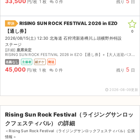
33,500
5
円/枚
1 枚
0 件
残り
日
RISING SUN ROCK FESTIVAL 2026 in EZO
即決
【通し券】
0
2026/08/15(土) 12:30 北海道 石狩湾新港樽川ふ頭横野外特設
ステージ
[詳細]
座席未定
RISING SUN ROCK FESTIVAL 2026 in EZO 【通し券】+【大人送迎バスチケット×4（麻生駅〜会場）】 2026/08/15(土) 12:30 [会場] 石狩湾新港樽...
名義なし
主催者
紙チケ
郵送
45,000
5
円/枚
1 枚
0 件
残り
日
2026-08-09更新
Rising Sun Rock Festival（ライジングサンロッ
クフェスティバル） の詳細
＜Rising Sun Rock Festival（ライジングサンロックフェスティバル）公演
情報＞