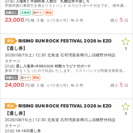
[詳細]
入場券と早期特典 人数分 札幌近郊手渡し可
早期特典の事前引き換えリストバンド カラビナポーチ付きです。 例年通りですと8月に入ってからリストバンドと 特典が郵送されますので、レタパプラスにて郵送or 札幌近郊にて直接手渡しいたします。...
名義なし
主催者
紙チケ
郵送
23,000
5
円/枚
3 枚
0 件
残り
日
RISING SUN ROCK FESTIVAL 2026 in EZO
即決
【通し券】
3
2026/08/15(土) 12:30 北海道 石狩湾新港樽川ふ頭横野外特設
ステージ
[詳細]
通し入場券+RSR2026 特製カラビナ付ポーチ
参加できなくなったので出品いたします。 リストバンドが到着次第発送可能です。RSR2026 特製カラビナ付ポーチもセットです。 よろしくお願いします。
名義なし
紙チケ
郵送
24,000
5
円/枚
2 枚
0 件
残り
日
RISING SUN ROCK FESTIVAL 2026 in EZO
即決
【通し券】
3
2026/08/15(土) 12:30 北海道 石狩湾新港樽川ふ頭横野外特設
ステージ
[詳細]
14-16日通し券