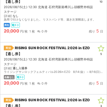
【通し券】
10
2026/08/15(土) 12:30 北海道 石狩湾新港樽川ふ頭横野外特設
ステージ
[詳細]
なし
急用で行けなくなりました。 リストバンド等、届き次第郵送します。
男性
電チケ
20,000
5
円/枚
1 枚
0 件
残り
日
RISING SUN ROCK FESTIVAL 2026 in EZO
即決
【通し券】
5
2026/08/15(土) 12:30 北海道 石狩湾新港樽川ふ頭横野外特設
ステージ
[詳細]
通し入場券
ライジングサンロックフェルティバル2026in EZO 8/14(金）～8/16(日)早朝の通し入場券（1枚のみ）です。 受け渡しはイープラスの分配になります。 よろしくお願いします。
名義なし
電チケ
20,000
5
円/枚
1 枚
0 件
残り
日
RISING SUN ROCK FESTIVAL 2026 in EZO
即決
【通し券】
3