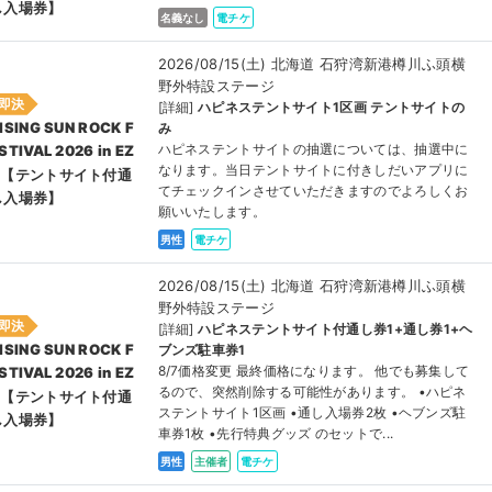
し⼊場券】
名義なし
電チケ
2026/08/15(土) 北海道 石狩湾新港樽川ふ頭横
野外特設ステージ
即決
[詳細]
ハピネステントサイト1区画 テントサイトの
ISING SUN ROCK F
み
ハピネステントサイトの抽選については、抽選中に
STIVAL 2026 in EZ
なります。当日テントサイトに付きしだいアプリに
O【テントサイト付通
てチェックインさせていただきますのでよろしくお
し⼊場券】
願いいたします。
男性
電チケ
2026/08/15(土) 北海道 石狩湾新港樽川ふ頭横
野外特設ステージ
即決
[詳細]
ハピネステントサイト付通し券1+通し券1+ヘ
ISING SUN ROCK F
ブンズ駐車券1
8/7価格変更 最終価格になります。 他でも募集して
STIVAL 2026 in EZ
るので、突然削除する可能性があります。 •ハピネ
O【テントサイト付通
ステントサイト1区画 •通し入場券2枚 •ヘブンズ駐
し⼊場券】
車券1枚 •先行特典グッズ のセットで...
男性
主催者
電チケ