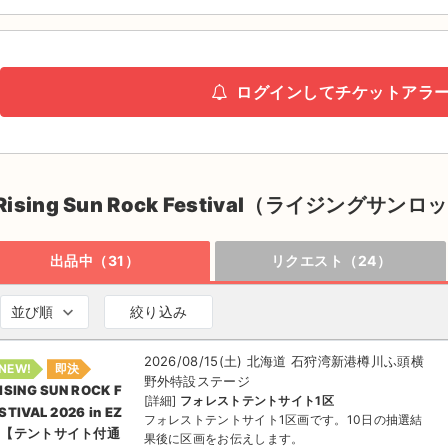
ログインしてチケットアラ
Rising Sun Rock Festival（ライジン
出品中（31）
リクエスト（24）
並び順
絞り込み
2026/08/15(土) 北海道 石狩湾新港樽川ふ頭横
NEW!
即決
野外特設ステージ
ISING SUN ROCK F
[詳細]
フォレストテントサイト1区
STIVAL 2026 in EZ
フォレストテントサイト1区画です。10日の抽選結
O【テントサイト付通
果後に区画をお伝えします。