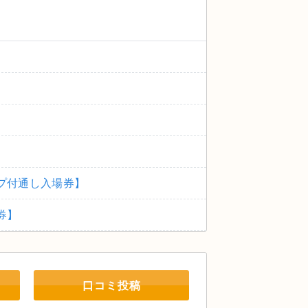
トキャンプ付通し⼊場券】
ス券】
口コミ投稿