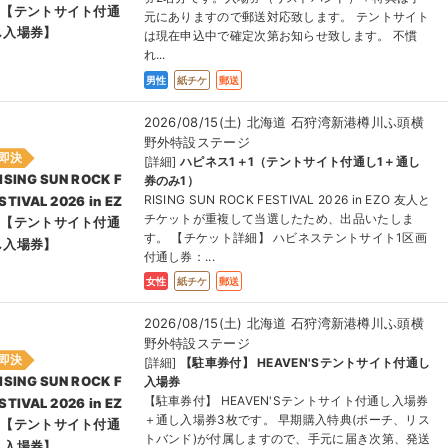
O【テントサイト付通
元にありますので郵送対応致します。 テントサイト
し⼊場券】
は現在申込中で確定次第お知らせ致します。 不慣
れ...
男性
紙チケ
郵送
2026/08/15(土) 北海道 石狩湾新港樽川ふ頭横
野外特設ステージ
即決
[詳細]
ハピネス1＋1（テントサイト付通し1＋通し
ISING SUN ROCK F
券のみ1）
RISING SUN ROCK FESTIVAL 2026 in EZO 友人と
STIVAL 2026 in EZ
チケットが重複して当選したため、出品いたしま
O【テントサイト付通
す。 【チケット詳細】 ハビネステントサイト1区画
し⼊場券】
付通し券：...
女性
紙チケ
郵送
2026/08/15(土) 北海道 石狩湾新港樽川ふ頭横
野外特設ステージ
即決
[詳細]
【駐車券付】 HEAVEN'Sテントサイト付通し
ISING SUN ROCK F
入場券
【駐車券付】 HEAVEN'Sテントサイト付通し入場券
STIVAL 2026 in EZ
＋通し入場券3枚です。 早期購入特典(ポーチ、リス
O【テントサイト付通
トバンド)が付属しますので、手元に届き次第、発送
し⼊場券】