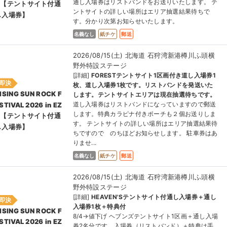
通し入場券はリストバンドをお送りいたします。 テ
O【テントサイト付通
ントサイトの詳しい場所はエリア抽選結果待ちで
し⼊場券】
す。分かり次第お知らせいたします。
名義なし
紙チケ
郵送
2026/08/15(土) 北海道 石狩湾新港樽川ふ頭横
野外特設ステージ
[詳細]
FORESTテントサイト1区画付き道し入場券1
即決
枚、道し入場券1枚です。リストバンドを発送いた
ISING SUN ROCK F
します。テントサイトエリアは現在抽選待ちです。
道し入場券はリストバンドになっていますので郵送
STIVAL 2026 in EZ
します。特典カラピナ付きポーチも２個お送りしま
O【テントサイト付通
す。 テントサイトの詳しい場所はエリア抽選結果待
し⼊場券】
ちですので のちほどお知らせします。 駐車券はあ
りませ...
名義なし
紙チケ
郵送
2026/08/15(土) 北海道 石狩湾新港樽川ふ頭横
野外特設ステージ
[詳細]
HEAVEN'Sテントサイト付通し入場券＋通し
即決
入場券1枚＋特典付
ISING SUN ROCK F
8/4→値下げ ヘブンズテントサイト1区画＋通し入場
STIVAL 2026 in EZ
券2名分です。入場券（リストバンド）＋特典は手