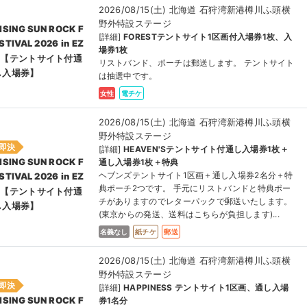
2026/08/15(土) 北海道 石狩湾新港樽川ふ頭横
野外特設ステージ
ISING SUN ROCK F
[詳細]
FORESTテントサイト1区画付入場券1枚、入
STIVAL 2026 in EZ
場券1枚
O【テントサイト付通
リストバンド、ポーチは郵送します。 テントサイト
し⼊場券】
は抽選中です。
女性
電チケ
2026/08/15(土) 北海道 石狩湾新港樽川ふ頭横
野外特設ステージ
即決
[詳細]
HEAVEN'Sテントサイト付通し入場券1枚＋
ISING SUN ROCK F
通し入場券1枚＋特典
ヘブンズテントサイト1区画＋通し入場券2名分＋特
STIVAL 2026 in EZ
典ポーチ2つです。 手元にリストバンドと特典ポー
O【テントサイト付通
チがありますのでレターパックで郵送いたします。
し⼊場券】
(東京からの発送、送料はこちらが負担します)...
名義なし
紙チケ
郵送
2026/08/15(土) 北海道 石狩湾新港樽川ふ頭横
野外特設ステージ
即決
[詳細]
HAPPINESS テントサイト1区画、通し入場
ISING SUN ROCK F
券1名分