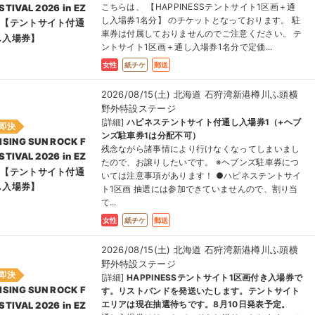
こちらは、 【HAPPINESSテントサイト1区画＋通
STIVAL 2026 in EZ
し入場券1名分】 のチケットとなっております。 駐
O【テントサイト付通
車券は付属しておりませんのでご注意ください。 テ
し⼊場券】
ントサイト1区画＋通し入場券1名分で定価...
女性
紙チケ
郵送
2026/08/15(土) 北海道 石狩湾新港樽川ふ頭横
野外特設ステージ
[詳細]
ハピネステントサイト付通し入場券1（+ヘブ
即決
ンズ駐車券1は分配不可）
ISING SUN ROCK F
残念ながら諸事情により行けなくなってしまいまし
STIVAL 2026 in EZ
たので、お譲りしたいです。 ※ヘブンズ駐車券につ
O【テントサイト付通
いては注意事項があります！ ●ハピネステントサイ
し⼊場券】
ト1区画 抽選には参加できていませんので、割り当
て...
女性
紙チケ
郵送
2026/08/15(土) 北海道 石狩湾新港樽川ふ頭横
野外特設ステージ
即決
[詳細]
HAPPINESSテントサイト1区画付き入場券で
ISING SUN ROCK F
す。リストバンドを発送いたします。テントサイト
エリアは現在抽選待ちです。8月10日発表予定。
STIVAL 2026 in EZ