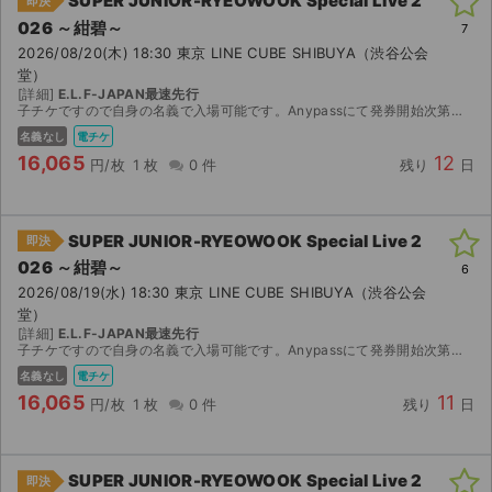
SUPER JUNIOR-RYEOWOOK Special Live 2
即決
026 ～紺碧～
7
2026/08/20(木) 18:30 東京 LINE CUBE SHIBUYA（渋谷公会
堂）
[詳細]
E.L.F-JAPAN最速先行
子チケですので自身の名義で入場可能です。Anypassにて発券開始次第分配させて頂きます。 ※3公演分出品しております。 全て当方との連番です。 － － － － － － － － － － －...
名義なし
電チケ
16,065
12
円/枚
1 枚
0 件
残り
日
SUPER JUNIOR-RYEOWOOK Special Live 2
即決
026 ～紺碧～
6
2026/08/19(水) 18:30 東京 LINE CUBE SHIBUYA（渋谷公会
堂）
[詳細]
E.L.F-JAPAN最速先行
子チケですので自身の名義で入場可能です。Anypassにて発券開始次第分配させて頂きます。 ※3公演分出品しております。 全て当方との連番です。 － － － － － － － － － － －...
名義なし
電チケ
サイト情報
16,065
11
円/枚
1 枚
0 件
残り
日
チケットジャム運営会社
SUPER JUNIOR-RYEOWOOK Special Live 2
即決