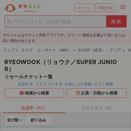
menu
ログイン
新規登録
person_add
exit_to_app
新規会員登録
ログイン
チケジャムはチケット売買アプリです。チケット価格は定価より安いまたは
チケットを探す
高い場合があります。
新着チケット
トップ
>
ライブ・コンサート（海外）
>
K-POP（韓流）・アジア
>
S
RYEOWOOK（リョウク／SUPER JUNIO
値下げしたチケット
R）
都道府県からチケットを探す
リセールチケット一覧
出品する
リクエストする
お気に入り登録
口コミ投稿
もうすぐ開催のチケット
地域から検索
公演・日程から検索
チケットのリクエスト一覧
出品中（12）
リクエスト（0）
取扱チケット
並び順
絞り込み
ライブ・コンサート（国内）