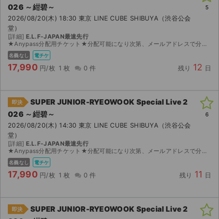
チケットジャム利用規約
026 ～紺碧～
5
2026/08/20(木) 18:30 東京 LINE CUBE SHIBUYA（渋谷公会
プライバシーポリシー
堂）
[詳細]
E.L.F-JAPAN最速先行
★Anypass分配用チケット★分配可能になり次第、メールアドレスで分配します。ご入金後、連絡ボードにメールアドレスを送信してください。迅速に対応いたしますので、よろしくお願いします。
特定商取引法に基づく表記
名義なし
電チケ
公演登録依頼
17,990
12
円/枚
1 枚
0 件
残り
日
不正転売禁止法について
SUPER JUNIOR-RYEOWOOK Special Live 2
即決
チケットジャムの取り組み
026 ～紺碧～
6
2026/08/20(木) 14:30 東京 LINE CUBE SHIBUYA（渋谷公会
音楽情報
堂）
[詳細]
E.L.F-JAPAN最速先行
★Anypass分配用チケット★分配可能になり次第、メールアドレスで分配します。ご入金後、連絡ボードにメールアドレスを送信してください。迅速に対応いたしますので、よろしくお願いします。
名義なし
電チケ
17,990
11
円/枚
1 枚
0 件
残り
日
SUPER JUNIOR-RYEOWOOK Special Live 2
即決