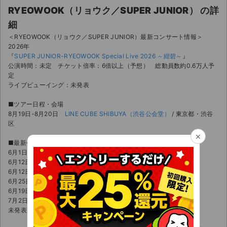
RYEOWOOK（リョウク／SUPER JUNIOR） の詳
細
＜RYEOWOOK（リョウク／SUPER JUNIOR）最新コンサート情報＞
2026年
『
SUPER JUNIOR-RYEOWOOK Special Live 2026 ～紺碧～
』
公演時間：未定 チケット倍率：6倍以上（予想） 総動員数約0.6万人予
定
ライブビューイング：未発表
■ツアー日程・会場
8月19日-8月20日
LINE CUBE SHIBUYA（渋谷公会堂）
/ 東京都・渋谷
区
×
■最新公演のチケット情報
6月1日-6月8日 ［FC1次先行］
6月12日 ［FC1次先行当落日］
6月12日-6月18日 ［FC2次先行］
6月25日 ［FC2次先行当落日］
6月19日-6月28日 ［オフィシャル先行］
7月2日 ［オフィシャル先行当落日］
未発表 ［一般販売日］