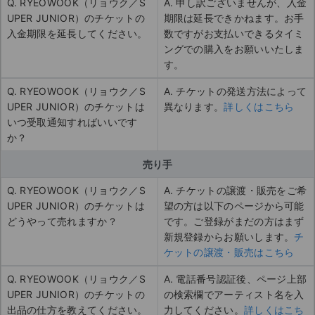
Q. RYEOWOOK（リョウク／S
A. 申し訳ございませんが、入金
UPER JUNIOR）のチケットの
期限は延長できかねます。お手
入金期限を延長してください。
数ですがお支払いできるタイミ
ングでの購入をお願いいたしま
す。
Q. RYEOWOOK（リョウク／S
A. チケットの発送方法によって
UPER JUNIOR）のチケットは
異なります。
詳しくはこちら
いつ受取通知すればいいです
か？
売り手
Q. RYEOWOOK（リョウク／S
A. チケットの譲渡・販売をご希
UPER JUNIOR）のチケットは
望の方は以下のページから可能
どうやって売れますか？
です。ご登録がまだの方はまず
新規登録からお願いします。
チ
ケットの譲渡・販売はこちら
Q. RYEOWOOK（リョウク／S
A. 電話番号認証後、ページ上部
UPER JUNIOR）のチケットの
の検索欄でアーティスト名を入
出品の仕方を教えてください。
力してください。
詳しくはこち