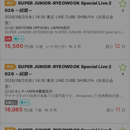
SUPER JUNIOR-RYEOWOOK Special Live 2
即決
026 ～紺碧～
ライブ・コンサート（海外）
4
2026/08/20(木) 18:30 東京 LINE CUBE SHIBUYA（渋谷公会
堂）
イベント
[詳細]
SMTOWN OFFICIAL JAPAN先行
SUPER JUNIOR-RYEOWOOK SUPER JUNIOR-RYEOWOOK Special Live 2026 ～紺碧～ SMTOWN OFFICIAL JAPAN先行 2枚連番での...
スポーツ
女性
電チケ
15,500
12
円/枚
2 枚
2 件
残り
日
演劇・ミュージカル
ご利用ガイド
SUPER JUNIOR-RYEOWOOK Special Live 2
即決
026 ～紺碧～
9
ご利用ガイド
2026/08/20(木) 14:30 東京 LINE CUBE SHIBUYA（渋谷公会
堂）
手数料・お支払い方法
[詳細]
E.L.F-JAPAN最速先行
子チケですので自身の名義で入場可能です。Anypassにて発券開始次第分配させて頂きます。 ※3公演分出品しております。 全て当方との連番です。 － － － － － － － － － － －...
AIに質問する
名義なし
電チケ
16,065
11
円/枚
1 枚
0 件
残り
日
よくある質問
お知らせ