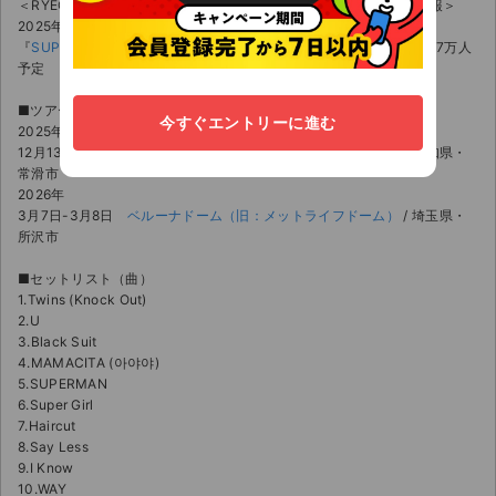
＜RYEOWOOK（リョウク／SUPER JUNIOR）過去のコンサート情報＞
2025年-2026年
『
SUPER JUNIOR 20th Anniversary TOUR
in JAPAN
』総動員数約7万人
予定
■ツアー日程・会場
今すぐエントリーに進む
2025年
12月13日-12月14日
愛知県国際展示場（AICHI SKY EXPO）
/ 愛知県・
常滑市
2026年
3月7日-3月8日
ベルーナドーム（旧：メットライフドーム）
/ 埼玉県・
所沢市
■セットリスト（曲）
1.Twins (Knock Out)
2.U
3.Black Suit
4.MAMACITA (아야야)
5.SUPERMAN
6.Super Girl
7.Haircut
8.Say Less
9.I Know
10.WAY