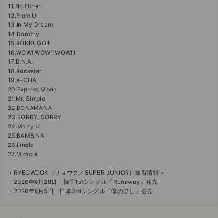
11.No Other
12.From U
13.In My Dream
14.Dorothy
15.ROKKUGO!!
16.WOW! WOW!! WOW!!!
17.D.N.A.
18.Rockstar
19.A-CHA
20.Express Mode
21.Mr. Simple
22.BONAMANA
23.SORRY, SORRY
24.Marry U
25.BAMBINA
26.Finale
27.Miracle
＜RYEOWOOK（リョウク／SUPER JUNIOR）最新情報＞
・2026年6月28日 韓国1stシングル『Runaway』発売
・2026年8月5日 日本3rdシングル『僕のほし』発売