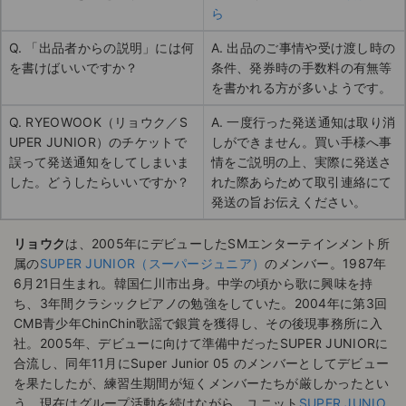
ら
Q. 「出品者からの説明」には何
A. 出品のご事情や受け渡し時の
を書けばいいですか？
条件、発券時の手数料の有無等
を書かれる方が多いようです。
Q. RYEOWOOK（リョウク／S
A. 一度行った発送通知は取り消
UPER JUNIOR）のチケットで
しができません。買い手様へ事
誤って発送通知をしてしまいま
情をご説明の上、実際に発送さ
した。どうしたらいいですか？
れた際あらためて取引連絡にて
発送の旨お伝えください。
リョウク
は、2005年にデビューしたSMエンターテインメント所
属の
SUPER JUNIOR（スーパージュニア）
のメンバー。1987年
6月21日生まれ。韓国仁川市出身。中学の頃から歌に興味を持
ち、3年間クラシックピアノの勉強をしていた。2004年に第3回
CMB青少年ChinChin歌謡で銀賞を獲得し、その後現事務所に入
社。2005年、デビューに向けて準備中だったSUPER JUNIORに
合流し、同年11月にSuper Junior 05 のメンバーとしてデビュー
を果たしたが、練習生期間が短くメンバーたちが厳しかったとい
う。現在はグループ活動を続けながら、ユニット
SUPER JUNIO