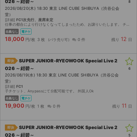
026 ～紺碧～
8
2026/08/20(木) 18:30 東京 LINE CUBE SHIBUYA（渋谷公会
堂）
[詳細]
FC1次先行、座席未定
仕事の都合により行けなくなってしまったため、お譲りいたします。 チケットは、親チケット1枚・子チケット2枚の最大4連番です。 【お渡し方法】 子チケット（2枚）：AnyPASSにて分配いたします...
名義なし
電チケ
18,000
12
円/枚
3 枚
0 件
残り
日
SUPER JUNIOR-RYEOWOOK Special Live 2
即決
026 ～紺碧～
6
2026/08/19(水) 18:30 東京 LINE CUBE SHIBUYA（渋谷公会
堂）
[詳細]
FC1
子チケット、Anypassにて分配可能です。 外国人Ok
名義なし
電チケ
19,900
11
円/枚
1 枚
0 件
残り
日
SUPER JUNIOR-RYEOWOOK Special Live 2
即決
026 ～紺碧～
5