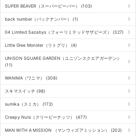
keyboard_arrow_right
SUPER BEAVER（スーパービーバー） (103)
keyboard_arrow_right
back number（バックナンバー） (1)
keyboard_arrow_right
04 Limited Sazabys（フォーリミテッドサザビーズ） (327)
keyboard_arrow_right
Little Glee Monster（リトグリ） (4)
UNISON SQUARE GARDEN（ユニゾンスクエアガーデン）
keyboard_arrow_right
(11)
keyboard_arrow_right
WANIMA（ワニマ） (308)
keyboard_arrow_right
スキマスイッチ (98)
keyboard_arrow_right
sumika（スミカ） (172)
サイト情報
keyboard_arrow_right
Creepy Nuts（クリーピーナッツ） (477)
チケットジャム運営会社
keyboard_arrow_right
MAN WITH A MISSION （マンウィズアミッション） (202)