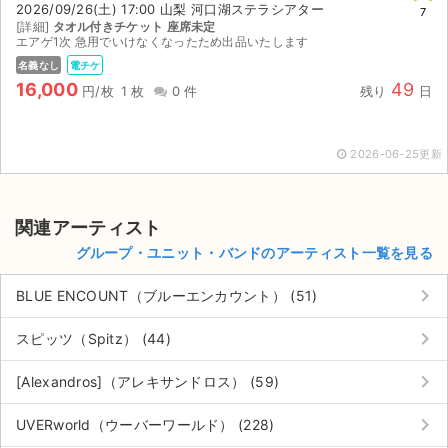
2026/09/26(土) 17:00 山梨 河口湖ステラシアター
7
[詳細]
タオル付きチケット 座席未定
ライブ・コンサート（海外）
エアゲ1次 急用でいけなくなったため出品いたします
名義なし
電チケ
イベント
16,000
49
円/枚
1 枚
0 件
残り
日
スポーツ
2026-06-25更新
演劇・ミュージカル
ご利用ガイド
関連アーティスト
グループ・ユニット・バンドのアーティスト一覧を見る
ご利用ガイド
keyboard_arrow_right
BLUE ENCOUNT（ブルーエンカウント） (51)
手数料・お支払い方法
keyboard_arrow_right
スピッツ（Spitz） (44)
AIに質問する
keyboard_arrow_right
[Alexandros]（アレキサンドロス） (59)
よくある質問
keyboard_arrow_right
UVERworld（ウーバーワールド） (228)
お知らせ