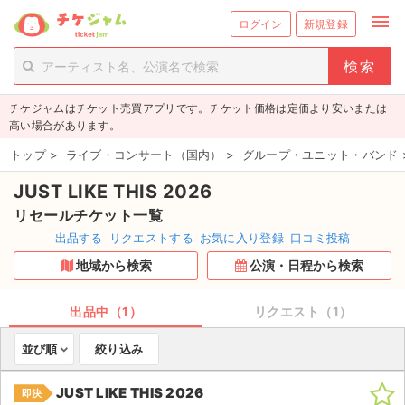
menu
ログイン
新規登録
person_add
exit_to_app
新規会員登録
ログイン
チケジャムはチケット売買アプリです。チケット価格は定価より安いまたは
チケットを探す
高い場合があります。
新着チケット
トップ
>
ライブ・コンサート（国内）
>
グループ・ユニット・バンド
JUST LIKE THIS 2026
値下げしたチケット
リセールチケット一覧
都道府県からチケットを探す
出品する
リクエストする
お気に入り登録
口コミ投稿
地域から検索
公演・日程から検索
もうすぐ開催のチケット
チケットのリクエスト一覧
出品中（1）
リクエスト（1）
並び順
絞り込み
取扱チケット
JUST LIKE THIS 2026
即決
ライブ・コンサート（国内）