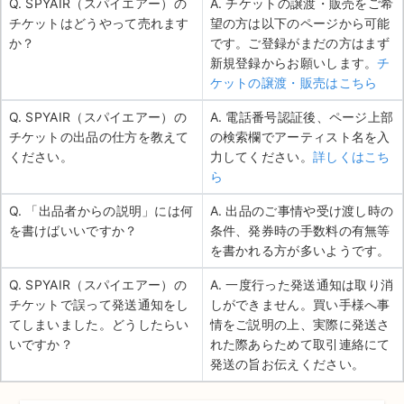
Q. SPYAIR（スパイエアー）の
A. チケットの譲渡・販売をご希
チケットはどうやって売れます
望の方は以下のページから可能
か？
です。ご登録がまだの方はまず
新規登録からお願いします。
チ
ケットの譲渡・販売はこちら
Q. SPYAIR（スパイエアー）の
A. 電話番号認証後、ページ上部
チケットの出品の仕方を教えて
の検索欄でアーティスト名を入
ください。
力してください。
詳しくはこち
ら
Q. 「出品者からの説明」には何
A. 出品のご事情や受け渡し時の
を書けばいいですか？
条件、発券時の手数料の有無等
を書かれる方が多いようです。
Q. SPYAIR（スパイエアー）の
A. 一度行った発送通知は取り消
チケットで誤って発送通知をし
しができません。買い手様へ事
てしまいました。どうしたらい
情をご説明の上、実際に発送さ
いですか？
れた際あらためて取引連絡にて
発送の旨お伝えください。