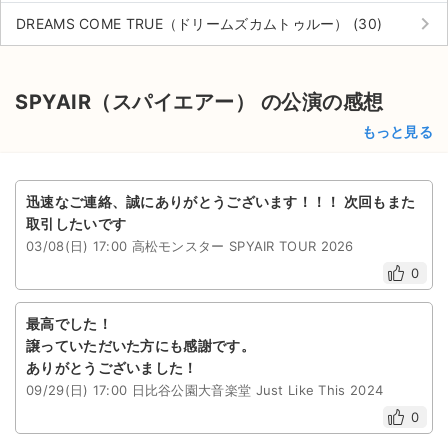
チケットジャム利用規約
keyboard_arrow_right
DREAMS COME TRUE（ドリームズカムトゥルー） (30)
プライバシーポリシー
特定商取引法に基づく表記
SPYAIR（スパイエアー） の公演の感想
もっと見る
公演登録依頼
不正転売禁止法について
迅速なご連絡、誠にありがとうございます！！！ 次回もまた
チケットジャムの取り組み
取引したいです
03/08(日) 17:00 高松モンスター SPYAIR TOUR 2026
音楽情報
0
最高でした！
譲っていただいた方にも感謝です。
ありがとうございました！
09/29(日) 17:00 日比谷公園大音楽堂 Just Like This 2024
0