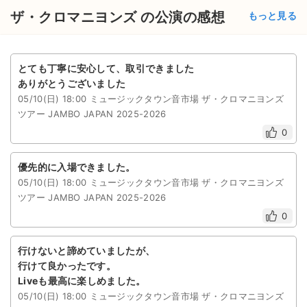
チケットジャム利用規約
ザ・クロマニヨンズ の公演の感想
もっと見る
プライバシーポリシー
特定商取引法に基づく表記
とても丁寧に安心して、取引できました
ありがとうございました
公演登録依頼
05/10(日) 18:00 ミュージックタウン音市場 ザ・クロマニヨンズ
ツアー JAMBO JAPAN 2025-2026
不正転売禁止法について
0
チケットジャムの取り組み
優先的に入場できました。
音楽情報
05/10(日) 18:00 ミュージックタウン音市場 ザ・クロマニヨンズ
ツアー JAMBO JAPAN 2025-2026
0
行けないと諦めていましたが、
行けて良かったです。
Liveも最高に楽しめました。
05/10(日) 18:00 ミュージックタウン音市場 ザ・クロマニヨンズ