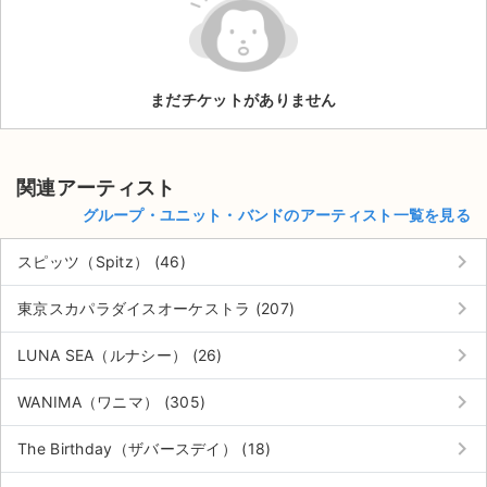
ライブ・コンサート（海外）
イベント
まだチケットがありません
スポーツ
演劇・ミュージカル
関連アーティスト
グループ・ユニット・バンドのアーティスト一覧を見る
ご利用ガイド
keyboard_arrow_right
スピッツ（Spitz） (46)
ご利用ガイド
keyboard_arrow_right
東京スカパラダイスオーケストラ (207)
手数料・お支払い方法
keyboard_arrow_right
LUNA SEA（ルナシー） (26)
AIに質問する
keyboard_arrow_right
WANIMA（ワニマ） (305)
よくある質問
keyboard_arrow_right
The Birthday（ザバースデイ） (18)
お知らせ