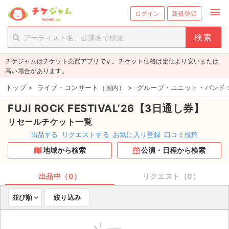
menu
ログイン
新規登録
person_add
exit_to_app
新規会員登録
ログイン
チケジャムはチケット売買アプリです。チケット価格は定価より安いまたは
チケットを探す
高い場合があります。
新着チケット
トップ
>
ライブ・コンサート（国内）
>
グループ・ユニット・バンド
FUJI ROCK FESTIVAL’26【3日通し券】
値下げしたチケット
リセールチケット一覧
都道府県からチケットを探す
出品する
リクエストする
お気に入り登録
口コミ投稿
地域から検索
公演・日程から検索
もうすぐ開催のチケット
チケットのリクエスト一覧
出品中（0）
リクエスト（0）
並び順
絞り込み
取扱チケット
ライブ・コンサート（国内）