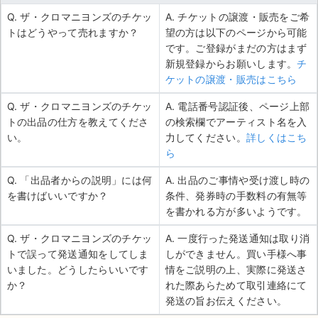
Q. ザ・クロマニヨンズのチケッ
A. チケットの譲渡・販売をご希
トはどうやって売れますか？
望の方は以下のページから可能
です。ご登録がまだの方はまず
新規登録からお願いします。
チ
ケットの譲渡・販売はこちら
Q. ザ・クロマニヨンズのチケッ
A. 電話番号認証後、ページ上部
トの出品の仕方を教えてくださ
の検索欄でアーティスト名を入
い。
力してください。
詳しくはこち
ら
Q. 「出品者からの説明」には何
A. 出品のご事情や受け渡し時の
を書けばいいですか？
条件、発券時の手数料の有無等
を書かれる方が多いようです。
Q. ザ・クロマニヨンズのチケッ
A. 一度行った発送通知は取り消
トで誤って発送通知をしてしま
しができません。買い手様へ事
いました。どうしたらいいです
情をご説明の上、実際に発送さ
か？
れた際あらためて取引連絡にて
発送の旨お伝えください。