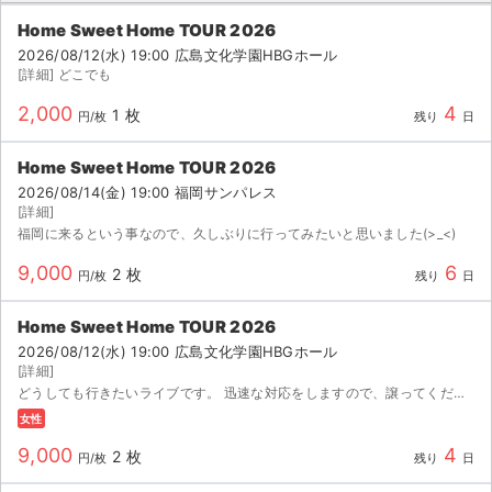
Home Sweet Home TOUR 2026
ライブ・コンサート（海外）
2026/08/12(水) 19:00 広島文化学園HBGホール
[詳細] どこでも
イベント
2,000
4
1 枚
円/枚
残り
日
スポーツ
Home Sweet Home TOUR 2026
演劇・ミュージカル
2026/08/14(金) 19:00 福岡サンパレス
[詳細]
福岡に来るという事なので、久しぶりに行ってみたいと思いました(>_<)
ご利用ガイド
9,000
6
2 枚
円/枚
残り
日
ご利用ガイド
Home Sweet Home TOUR 2026
手数料・お支払い方法
2026/08/12(水) 19:00 広島文化学園HBGホール
[詳細]
AIに質問する
どうしても行きたいライブです。 迅速な対応をしますので、譲ってくださると大変嬉しいです。 よろしくお願いいたします！！
女性
よくある質問
9,000
4
2 枚
円/枚
残り
日
お知らせ