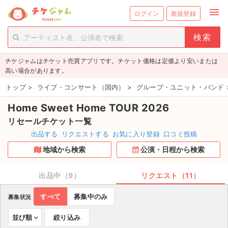
menu
ログイン
新規登録
person_add
exit_to_app
新規会員登録
ログイン
チケジャムはチケット売買アプリです。チケット価格は定価より安いまたは
チケットを探す
高い場合があります。
新着チケット
トップ
>
ライブ・コンサート（国内）
>
グループ・ユニット・バンド
Home Sweet Home TOUR 2026
値下げしたチケット
リセールチケット一覧
都道府県からチケットを探す
出品する
リクエストする
お気に入り登録
口コミ投稿
地域から検索
公演・日程から検索
もうすぐ開催のチケット
チケットのリクエスト一覧
出品中（9）
リクエスト（11）
すべて
募集中のみ
募集状況
取扱チケット
並び順
絞り込み
ライブ・コンサート（国内）