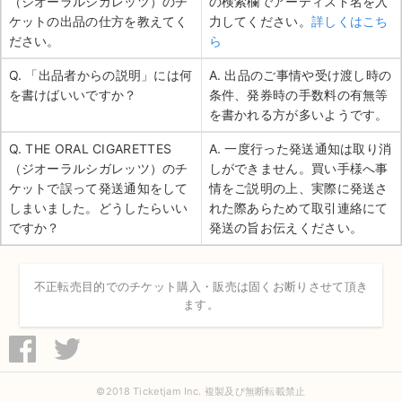
（ジオーラルシガレッツ）のチ
の検索欄でアーティスト名を入
ケットの出品の仕方を教えてく
力してください。
詳しくはこち
ださい。
ら
Q. 「出品者からの説明」には何
A. 出品のご事情や受け渡し時の
を書けばいいですか？
条件、発券時の手数料の有無等
を書かれる方が多いようです。
Q. THE ORAL CIGARETTES
A. 一度行った発送通知は取り消
（ジオーラルシガレッツ）のチ
しができません。買い手様へ事
ケットで誤って発送通知をして
情をご説明の上、実際に発送さ
しまいました。どうしたらいい
れた際あらためて取引連絡にて
ですか？
発送の旨お伝えください。
不正転売目的でのチケット購入・販売は固くお断りさせて頂き
ます。
©2018 Ticketjam Inc. 複製及び無断転載禁止