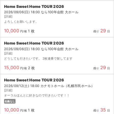
チケットジャム利用規約
Home Sweet Home TOUR 2026
2026/09/06(日) 18:00 なら100年会館 大ホール
プライバシーポリシー
[詳細]
よろしくお願いします。
特定商取引法に基づく表記
10,000
29
1 枚
円/枚
残り
日
公演登録依頼
Home Sweet Home TOUR 2026
不正転売禁止法について
2026/09/06(日) 18:00 なら100年会館 大ホール
[詳細]
チケットジャムの取り組み
どうしても行きたいです。 2枚連番で探してます
音楽情報
15,000
29
2 枚
円/枚
残り
日
Home Sweet Home TOUR 2026
2026/09/12(土) 18:00 カナモトホール（札幌市民ホール）
[詳細]
オーラルほんとに好きなので行きたいです！！
名義なし
10,000
35
1 枚
円/枚
残り
日