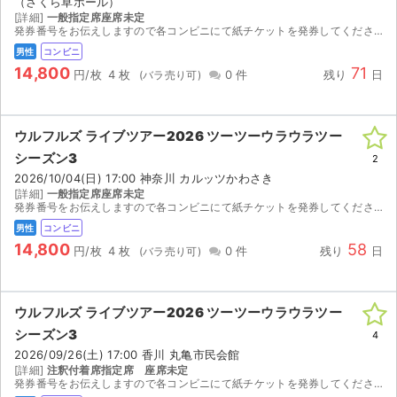
（さくら草ホール）
チケットジャム利用規約
[詳細]
一般指定席座席未定
発券番号をお伝えしますので各コンビニにて紙チケットを発券してください。お座席は紙チケットを発券してみないと分かりませんのでご検討宜しくお願い致します。
プライバシーポリシー
男性
コンビニ
14,800
71
円/枚
4 枚
0 件
残り
日
特定商取引法に基づく表記
公演登録依頼
ウルフルズ ライブツアー2026 ツーツーウラウラツー
不正転売禁止法について
シーズン3
2
2026/10/04(日) 17:00 神奈川 カルッツかわさき
[詳細]
一般指定席座席未定
チケットジャムの取り組み
発券番号をお伝えしますので各コンビニにて紙チケットを発券してください。お座席は紙チケットを発券してみないと分かりませんのでご検討宜しくお願い致します。
男性
コンビニ
音楽情報
14,800
58
円/枚
4 枚
0 件
残り
日
ウルフルズ ライブツアー2026 ツーツーウラウラツー
シーズン3
4
2026/09/26(土) 17:00 香川 丸⻲市⺠会館
[詳細]
注釈付着席指定席 座席未定
発券番号をお伝えしますので各コンビニにて紙チケットを発券してください。お座席は紙チケットを発券してみないと分かりませんのでご検討宜しくお願い致します。