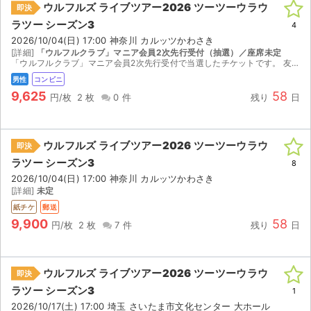
ウルフルズ ライブツアー2026 ツーツーウラウ
即決
ラツー シーズン3
ライブ・コンサート（海外）
4
2026/10/04(日) 17:00 神奈川 カルッツかわさき
[詳細]
「ウルフルクラブ」マニア会員2次先行受付（抽選）／座席未定
イベント
「ウルフルクラブ」マニア会員2次先行受付で当選したチケットです。 友人と行く予定でしたが、仕事が入ってしまったため、出品します。 定価は8800円ですが、手数料なども支払っており、 この値...
男性
コンビニ
スポーツ
9,625
58
円/枚
2 枚
0 件
残り
日
演劇・ミュージカル
ウルフルズ ライブツアー2026 ツーツーウラウ
即決
ご利用ガイド
ラツー シーズン3
8
2026/10/04(日) 17:00 神奈川 カルッツかわさき
ご利用ガイド
[詳細]
未定
紙チケ
郵送
手数料・お支払い方法
9,900
58
円/枚
2 枚
7 件
残り
日
AIに質問する
ウルフルズ ライブツアー2026 ツーツーウラウ
よくある質問
即決
ラツー シーズン3
1
お知らせ
2026/10/17(土) 17:00 埼玉 さいたま市文化センター 大ホール