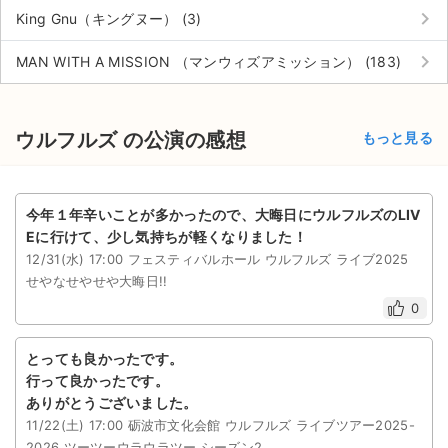
keyboard_arrow_right
King Gnu（キングヌー） (3)
keyboard_arrow_right
MAN WITH A MISSION （マンウィズアミッション） (183)
ウルフルズ の公演の感想
もっと見る
今年１年辛いことが多かったので、大晦日にウルフルズのLIV
Eに行けて、少し気持ちが軽くなりました！
12/31(水) 17:00 フェスティバルホール ウルフルズ ライブ2025
せやなせやせや大晦日!!
0
とっても良かったです。
行って良かったです。
ありがとうございました。
11/22(土) 17:00 砺波市文化会館 ウルフルズ ライブツアー2025-
2026 ツーツーウラウラツー シーズン2