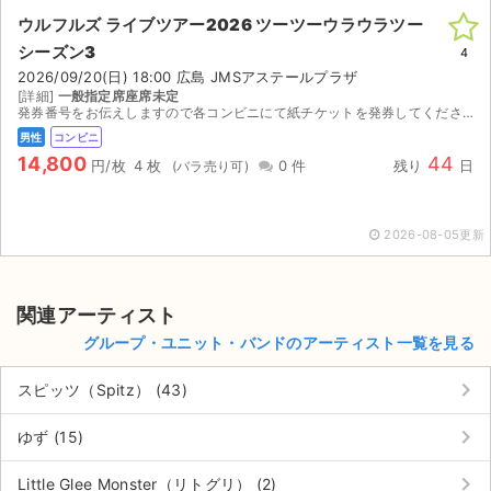
ウルフルズ ライブツアー2026 ツーツーウラウラツー
シーズン3
4
2026/09/20(日) 18:00 広島 JMSアステールプラザ
[詳細]
一般指定席座席未定
発券番号をお伝えしますので各コンビニにて紙チケットを発券してください。お座席は紙チケットを発券してみないと分かりませんのでご検討宜しくお願い致します。
男性
コンビニ
14,800
44
円/枚
4 枚
0 件
残り
日
2026-08-05更新
関連アーティスト
グループ・ユニット・バンドのアーティスト一覧を見る
keyboard_arrow_right
スピッツ（Spitz） (43)
keyboard_arrow_right
ゆず (15)
keyboard_arrow_right
Little Glee Monster（リトグリ） (2)