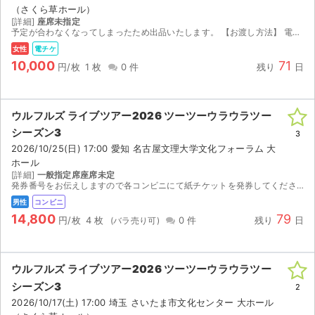
（さくら草ホール）
[詳細]
座席未指定
予定が合わなくなってしまったため出品いたします。 【お渡し方法】 電子チケット（イープラス）にて分配いたします。 分配可能になり次第、取引連絡にてURLをお送りします。 【注意事項】 公演が...
女性
電チケ
10,000
71
円/枚
1 枚
0 件
残り
日
ウルフルズ ライブツアー2026 ツーツーウラウラツー
シーズン3
3
2026/10/25(日) 17:00 愛知 名古屋文理大学文化フォーラム 大
ホール
[詳細]
一般指定席座席未定
発券番号をお伝えしますので各コンビニにて紙チケットを発券してください。お座席は紙チケットを発券してみないと分かりませんのでご検討宜しくお願い致します。
男性
コンビニ
14,800
79
円/枚
4 枚
0 件
残り
日
サイト情報
ウルフルズ ライブツアー2026 ツーツーウラウラツー
シーズン3
2
チケットジャム運営会社
2026/10/17(土) 17:00 埼玉 さいたま市文化センター 大ホール