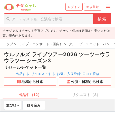
menu
ログイン
新規登録
person_add
exit_to_app
新規会員登録
ログイン
チケジャムはチケット売買アプリです。チケット価格は定価より安いまたは
チケットを探す
高い場合があります。
新着チケット
トップ
>
ライブ・コンサート（国内）
>
グループ・ユニット・バンド
ウルフルズ ライブツアー2026 ツーツーウラ
値下げしたチケット
ウラツー シーズン3
都道府県からチケットを探す
リセールチケット一覧
出品する
リクエストする
お気に入り登録
口コミ投稿
もうすぐ開催のチケット
地域から検索
公演・日程から検索
チケットのリクエスト一覧
出品中（12）
リクエスト（8）
取扱チケット
並び順
絞り込み
ライブ・コンサート（国内）