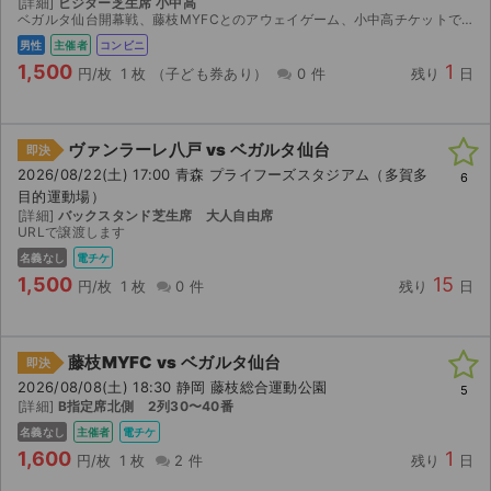
[詳細]
ビジター芝生席 小中高
ベガルタ仙台開幕戦、藤枝MYFCとのアウェイゲーム、小中高チケットです。 息子と行くはずでしたが振られました。 自分は絶対行きたいので小中高チケットのみですが、もしほしい方がいらっしゃればよろし...
ライブ・コンサート（海外）
男性
主催者
コンビニ
1,500
1
円/枚
1 枚
（子ども券あり）
0 件
残り
日
イベント
スポーツ
ヴァンラーレ八戸 vs ベガルタ仙台
即決
2026/08/22(土) 17:00 青森 プライフーズスタジアム（多賀多
6
演劇・ミュージカル
目的運動場）
[詳細]
バックスタンド芝生席 大人自由席
URLで譲渡します
ご利用ガイド
名義なし
電チケ
1,500
15
円/枚
1 枚
0 件
残り
日
ご利用ガイド
手数料・お支払い方法
藤枝MYFC vs ベガルタ仙台
即決
AIに質問する
2026/08/08(土) 18:30 静岡 藤枝総合運動公園
5
[詳細]
B指定席北側 2列30〜40番
よくある質問
名義なし
主催者
電チケ
1,600
1
円/枚
1 枚
2 件
残り
日
お知らせ