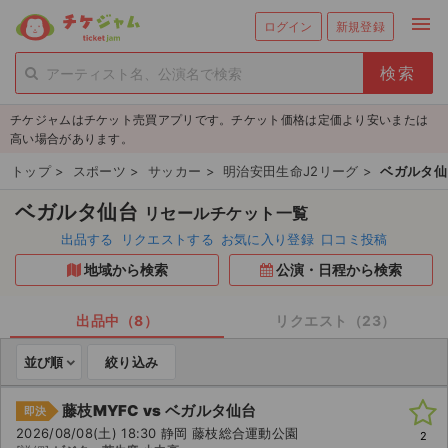
menu
ログイン
新規登録
person_add
exit_to_app
新規会員登録
ログイン
チケジャムはチケット売買アプリです。チケット価格は定価より安いまたは
チケットを探す
高い場合があります。
新着チケット
トップ
>
スポーツ
>
サッカー
>
明治安田生命J2リーグ
>
ベガルタ仙
ベガルタ仙台
リセールチケット一覧
値下げしたチケット
出品する
リクエストする
お気に入り登録
口コミ投稿
都道府県からチケットを探す
地域から検索
公演・日程から検索
もうすぐ開催のチケット
出品中（8）
リクエスト（23）
チケットのリクエスト一覧
並び順
絞り込み
取扱チケット
藤枝MYFC vs ベガルタ仙台
即決
2026/08/08(土) 18:30 静岡 藤枝総合運動公園
2
ライブ・コンサート（国内）