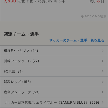
7,500
8
円/枚
2 枚
0 件
残り
日
2026-08-06更新
関連チーム・選手
サッカーのチーム・選手一覧を見る
keyboard_arrow_right
横浜F・マリノス (44)
keyboard_arrow_right
川崎フロンターレ (77)
keyboard_arrow_right
FC東京 (81)
keyboard_arrow_right
浦和レッズ (158)
keyboard_arrow_right
鹿島アントラーズ (53)
keyboard_arrow_right
サッカー日本代表/サムライブルー（SAMURAI BLUE） (559)