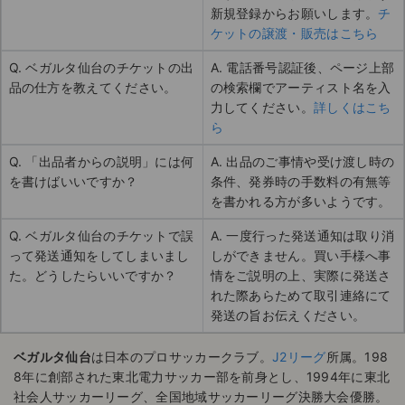
新規登録からお願いします。
チ
ケットの譲渡・販売はこちら
Q. ベガルタ仙台のチケットの出
A. 電話番号認証後、ページ上部
品の仕方を教えてください。
の検索欄でアーティスト名を入
力してください。
詳しくはこち
ら
Q. 「出品者からの説明」には何
A. 出品のご事情や受け渡し時の
を書けばいいですか？
条件、発券時の手数料の有無等
を書かれる方が多いようです。
Q. ベガルタ仙台のチケットで誤
A. 一度行った発送通知は取り消
って発送通知をしてしまいまし
しができません。買い手様へ事
た。どうしたらいいですか？
情をご説明の上、実際に発送さ
れた際あらためて取引連絡にて
発送の旨お伝えください。
ベガルタ仙台
は日本のプロサッカークラブ。
J2リーグ
所属。198
8年に創部された東北電力サッカー部を前身とし、1994年に東北
社会人サッカーリーグ、全国地域サッカーリーグ決勝大会優勝。