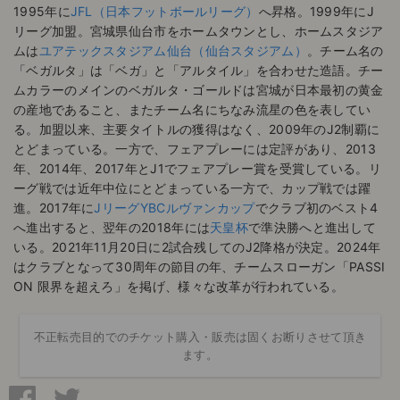
1995年に
JFL（日本フットボールリーグ）
へ昇格。1999年にJ
リーグ加盟。宮城県仙台市をホームタウンとし、ホームスタジア
ムは
ユアテックスタジアム仙台（仙台スタジアム）
。チーム名の
「ベガルタ」は「ベガ」と「アルタイル」を合わせた造語。チー
ムカラーのメインのベガルタ・ゴールドは宮城が日本最初の黄金
の産地であること、またチーム名にちなみ流星の色を表してい
る。加盟以来、主要タイトルの獲得はなく、2009年のJ2制覇に
とどまっている。一方で、フェアプレーには定評があり、2013
年、2014年、2017年とJ1でフェアプレー賞を受賞している。リ
ーグ戦では近年中位にとどまっている一方で、カップ戦では躍
進。2017年に
JリーグYBCルヴァンカップ
でクラブ初のベスト4
へ進出すると、翌年の2018年には
天皇杯
で準決勝へと進出して
いる。2021年11月20日に2試合残してのJ2降格が決定。2024年
はクラブとなって30周年の節目の年、チームスローガン「PASSI
ON 限界を超えろ」を掲げ、様々な改革が行われている。
不正転売目的でのチケット購入・販売は固くお断りさせて頂き
ます。