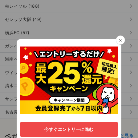
keyboard_arrow_right
柏レイソル (188)
keyboard_arrow_right
セレッソ大阪 (49)
keyboard_arrow_right
横浜FC (57)
×
keyboard_arrow_right
ガンバ大阪 (62)
keyboard_arrow_right
湘南ベルマーレ (5)
keyboard_arrow_right
ヴィッセル神戸 (66)
keyboard_arrow_right
清水エスパルス (66)
keyboard_arrow_right
サンフレッチェ広島 (61)
keyboard_arrow_right
名古屋グランパス (68)
今すぐエントリーに進む
ベガルタ仙台 の公演の感想
もっと見る