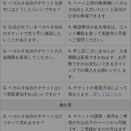
Q. ベガルタ仙台のチケットを探
A. ページ上部の検索欄にベガル
すにはどうしたらいいですか？
タ仙台と入力いただくと該当の
公演を検索できます。
Q. 出品されているベガルタ仙台
A. 確認事項がある場合は、コメ
のチケットで売り手に確認した
ント機能を使って直接売り手様
いことがあります。
へご質問ください。
Q. ベガルタ仙台のチケットの入
A. 申し訳ございませんが、入金
金期限を延長してください。
期限は延長できかねます。お手
数ですがお支払いできるタイミ
ングでの購入をお願いいたしま
す。
Q. ベガルタ仙台のチケットはい
A. チケットの発送方法によって
つ受取通知すればいいですか？
異なります。
詳しくはこちら
売り手
Q. ベガルタ仙台のチケットはど
A. チケットの譲渡・販売をご希
うやって売れますか？
望の方は以下のページから可能
です。ご登録がまだの方はまず