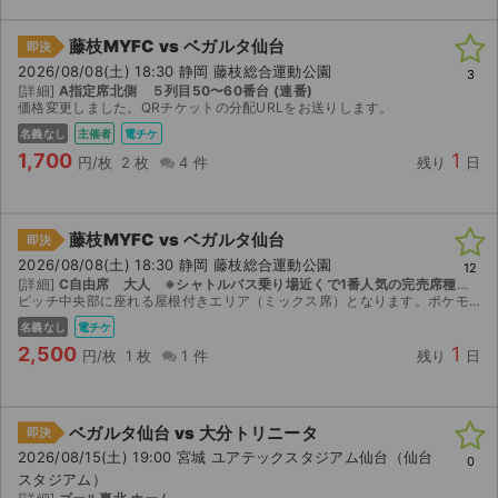
藤枝MYFC vs ベガルタ仙台
即決
2026/08/08(土) 18:30 静岡 藤枝総合運動公園
3
[詳細]
A指定席北側 ５列目50〜60番台 (連番)
価格変更しました。QRチケットの分配URLをお送りします。
名義なし
主催者
電チケ
1,700
1
円/枚
2 枚
4 件
残り
日
藤枝MYFC vs ベガルタ仙台
即決
2026/08/08(土) 18:30 静岡 藤枝総合運動公園
12
[詳細]
C自由席 大人 ※シャトルバス乗り場近くで1番人気の完売席種となります！
ピッチ中央部に座れる屋根付きエリア（ミックス席）となります。ポケモンエコバッグの来場者プレゼントがございます。 QRチケットのURLをお送りいたします。 発券手数料110円を加味してもお安くなっ...
名義なし
電チケ
2,500
1
円/枚
1 枚
1 件
残り
日
サイト情報
ベガルタ仙台 vs 大分トリニータ
即決
チケットジャム運営会社
2026/08/15(土) 19:00 宮城 ユアテックスタジアム仙台（仙台
0
スタジアム）