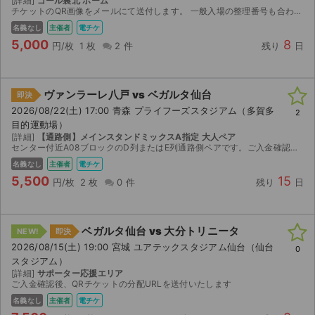
[詳細]
ゴール裏北 ホーム
チケットジャム利用規約
チケットのQR画像をメールにて送付します。 一般入場の整理番号も合わせてお渡ししますので、早めに入場出来ます。
名義なし
主催者
電チケ
プライバシーポリシー
5,000
8
円/枚
1 枚
2 件
残り
日
特定商取引法に基づく表記
ヴァンラーレ八戸 vs ベガルタ仙台
公演登録依頼
即決
2026/08/22(土) 17:00 青森 プライフーズスタジアム（多賀多
2
不正転売禁止法について
目的運動場）
[詳細]
【通路側】メインスタンドミックスA指定 大人ペア
センター付近A08ブロックのD列またはE列通路側ペアです。ご入金確認後、QRチケットの分配用URLを送付いたします。ご検討宜しくお願い致します。
チケットジャムの取り組み
名義なし
主催者
電チケ
5,500
15
円/枚
2 枚
0 件
残り
日
音楽情報
ベガルタ仙台 vs 大分トリニータ
NEW!
即決
2026/08/15(土) 19:00 宮城 ユアテックスタジアム仙台（仙台
0
スタジアム）
[詳細]
サポーター応援エリア
ご入金確認後、QRチケットの分配URLを送付いたします
名義なし
主催者
電チケ