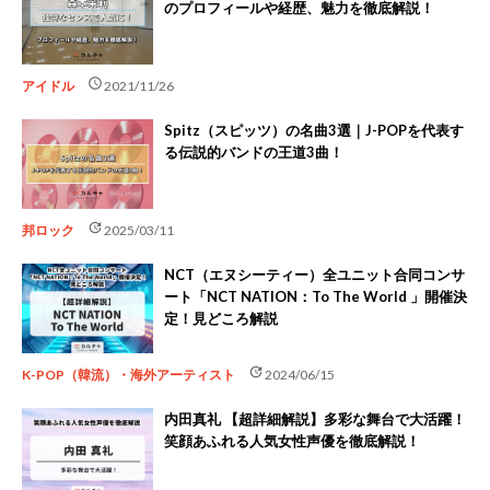
のプロフィールや経歴、魅力を徹底解説！
schedule
アイドル
2021/11/26
Spitz（スピッツ）の名曲3選｜J-POPを代表す
る伝説的バンドの王道3曲！
update
邦ロック
2025/03/11
NCT（エヌシーティー）全ユニット合同コンサ
ート「NCT NATION：To The World 」開催決
定！見どころ解説
update
K-POP（韓流）・海外アーティスト
2024/06/15
内田真礼 【超詳細解説】多彩な舞台で大活躍！
笑顔あふれる人気女性声優を徹底解説！