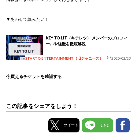
▼あわせて読みたい！
KEY TO LIT（キテレツ） メンバーのプロフィ
ールや経歴を徹底解説
schedule
STARTO ENTERTAINMENT（旧ジャニーズ）
2025/02/23
今買えるチケットを確認する
この記事をシェアをしよう！
ツイート
LINE