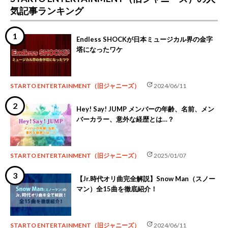
気記事ランキング
Endless SHOCKが日本ミュージカル界の金字
塔になったワケ
update
STARTO ENTERTAINMENT（旧ジャニーズ）
2024/06/11
Hey! Say! JUMP メンバーの年齢、名前、メン
バーカラー、意外な経歴とは…？
update
STARTO ENTERTAINMENT（旧ジャニーズ）
2025/01/07
【Jr.時代オリ曲完全解説】Snow Man（スノー
マン）全15曲を徹底紹介！
update
STARTO ENTERTAINMENT（旧ジャニーズ）
2024/06/11