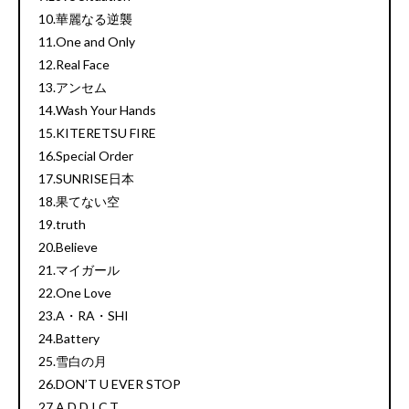
10.華麗なる逆襲
11.One and Only
12.Real Face
13.アンセム
14.Wash Your Hands
15.KITERETSU FIRE
16.Special Order
17.SUNRISE日本
18.果てない空
19.truth
20.Believe
21.マイガール
22.One Love
23.A・RA・SHI
24.Battery
25.雪白の月
26.DON’T U EVER STOP
27.A.D.D.I.C.T.