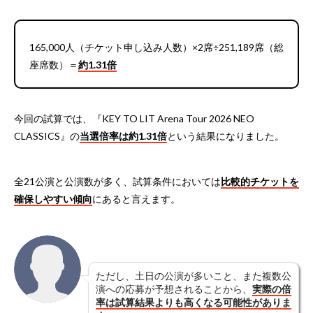
165,000人（チケット申し込み人数）×2席÷251,189席（総
座席数）＝
約1.31倍
今回の試算では、『KEY TO LIT Arena Tour 2026 NEO
CLASSICS』の
当選倍率は約1.31倍
という結果になりました。
全21公演と公演数が多く、試算条件においては
比較的チケットを
確保しやすい傾向
にあると言えます。
ただし、土日の公演が多いこと、また複数公
演への応募が予想されることから、
実際の倍
率は試算結果よりも高くなる可能性がありま