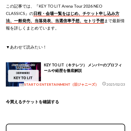
この記事では、『KEY TO LIT Arena Tour 2026 NEO
CLASSICS』の
日程・会場一覧をはじめ、チケット申し込み方
法、一般発売、当落発表、当選倍率予想、セトリ予想
まで最新情
報を詳しくまとめています。
▼あわせて読みたい！
KEY TO LIT（キテレツ） メンバーのプロフィ
ールや経歴を徹底解説
schedule
STARTO ENTERTAINMENT（旧ジャニーズ）
2025/02/23
今買えるチケットを確認する