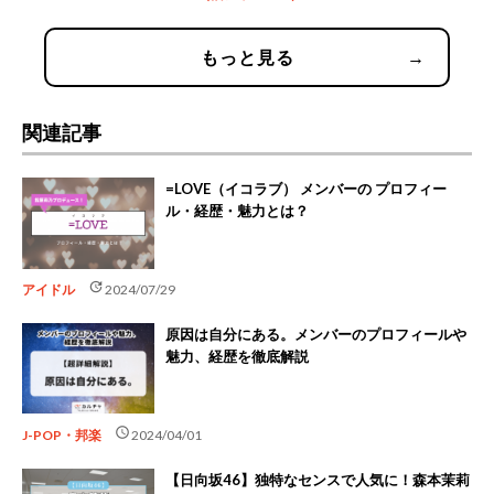
もっと見る
→
関連記事
=LOVE（イコラブ） メンバーの プロフィー
ル・経歴・魅力とは？
update
アイドル
2024/07/29
原因は自分にある。メンバーのプロフィールや
魅力、経歴を徹底解説
schedule
J-POP・邦楽
2024/04/01
【日向坂46】独特なセンスで人気に！森本茉莉