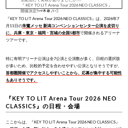
『 KEY TO LIT Arena Tour 2026 NEO CLASSICS 』
開催決定‼︎🗝️🌟🪩🎶💨
🔗詳しくはHPをCHECK👇🏻💭
『KEY TO LIT Arena Tour 2026 NEO CLASSICS』は、2026年7
https://t.co/Kb9l5cgHvy
#GW満キテレツ
#KEYTOLIT
月11日の
朱鷺メッセ 新潟コンベンションセンター公演を皮切り
#KTL
…
pic.twitter.com/OLnss8mfHl
に、兵庫・東京・福岡・宮城の全国5都市
で開催されるアリーナ
— ジュニア公式 (@jr_official_X)
May 6, 2026
ツアーです。
特に有明アリーナ公演は全7公演と公演数が多く、日程の選択肢
が多いため、比較的予定を合わせやすい公演となりそうですが、
首都圏開催でアクセスしやすいことから、応募が集中する可能性
もありそうです。
『KEY TO LIT Arena Tour 2026 NEO
CLASSICS』の日程・会場
ここからは、『KEY TO LIT Arena Tour 2026 NEO CLASSICS』