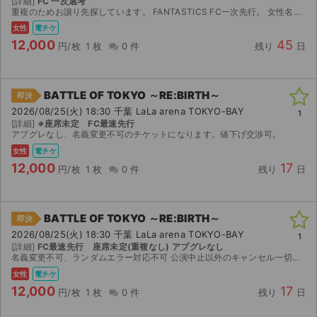
[詳細]
FC 一次選考
重複のためお譲り先探しています。 FANTASTICS FC一次先行。 女性名義（名義変更不可）です。 チケット発券開始は公演3日前を予定しています。 ランダムエラーの対応と返金不可...
女性
電チケ
12,000
45
円/枚
1 枚
0 件
残り
日
BATTLE OF TOKYO ～RE:BIRTH～
即決
2026/08/25(火) 18:30 千葉 LaLa arena TOKYO-BAY
1
[詳細]
※座席未定 FC最速先行
アプグレなし、名義変更不可のチケットになります。値下げ交渉可。
女性
電チケ
12,000
17
円/枚
1 枚
0 件
残り
日
BATTLE OF TOKYO ～RE:BIRTH～
即決
2026/08/25(火) 18:30 千葉 LaLa arena TOKYO-BAY
1
[詳細]
FC最速先行 座席未定(重複なし) アプグレなし
名義変更不可、ランダムエラー対応不可 公演中止以外のキャンセル一切不可
女性
電チケ
12,000
17
円/枚
1 枚
0 件
残り
日