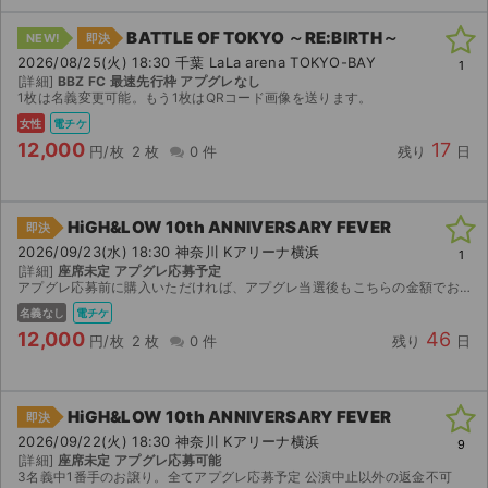
BATTLE OF TOKYO ～RE:BIRTH～
NEW!
即決
2026/08/25(火) 18:30 千葉 LaLa arena TOKYO-BAY
1
[詳細]
BBZ FC 最速先行枠 アプグレなし
1枚は名義変更可能。もう1枚はQRコード画像を送ります。
女性
電チケ
12,000
17
円/枚
2 枚
0 件
残り
日
HiGH&LOW 10th ANNIVERSARY FEVER
即決
2026/09/23(水) 18:30 神奈川 Kアリーナ横浜
1
[詳細]
座席未定 アプグレ応募予定
アプグレ応募前に購入いただければ、アプグレ当選後もこちらの金額でお譲り可能です。 公演中止以外の返金不可
名義なし
電チケ
12,000
46
円/枚
2 枚
0 件
残り
日
HiGH&LOW 10th ANNIVERSARY FEVER
即決
2026/09/22(火) 18:30 神奈川 Kアリーナ横浜
9
[詳細]
座席未定 アプグレ応募可能
3名義中1番手のお譲り。全てアプグレ応募予定 公演中止以外の返金不可