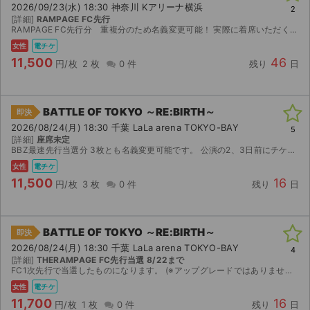
2026/09/23(水) 18:30 神奈川 Kアリーナ横浜
2
[詳細]
RAMPAGE FC先行
RAMPAGE FC先行分 重複分のため名義変更可能！ 実際に着席いただく座席と異なってもよろしければ2枚とも名義変更での分配も可能です！名義変更での分配であればランダムエラーもご自身で対応いた...
女性
電チケ
11,500
46
円/枚
2 枚
0 件
残り
日
BATTLE OF TOKYO ～RE:BIRTH～
即決
2026/08/24(月) 18:30 千葉 LaLa arena TOKYO-BAY
5
[詳細]
座席未定
BBZ最速先行当選分 3枚とも名義変更可能です。 公演の2、3日前にチケットブックに登録しているメールアドレスを送っていただければ分配いたします。 なお、重複分のため3枚とも名義変更可能です...
女性
電チケ
11,500
16
円/枚
3 枚
0 件
残り
日
BATTLE OF TOKYO ～RE:BIRTH～
即決
2026/08/24(月) 18:30 千葉 LaLa arena TOKYO-BAY
4
[詳細]
THERAMPAGE FC先行当選 8/22まで
FC1次先行で当選したものになります。 (※アップグレードではありません) 重複分ではございません。 名義変更不可です。 チケットダウンロード可能になりましたら、 QRコードの画像を送信い...
女性
電チケ
11,700
16
円/枚
1 枚
0 件
残り
日