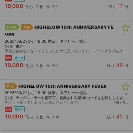
10,000
17
円/枚
2 枚
2 件
残り
日
HiGH&LOW 10th ANNIVERSARY FE
NEW!
即決
VER
1
2026/09/23(水) 18:30 神奈川 Kアリーナ横浜
[詳細]
未定
予定が合わなくなってしまったため出品いたします。 ファンクラブ先行で当選したチケットです。 【お渡し方法】 電子チケット（チケットぴあ／イープラス）にて分配いたします。 分配可能になり次第、取...
女性
電チケ
10,000
46
円/枚
2 枚
0 件
残り
日
HiGH&LOW 10th ANNIVERSARY FEVER
即決
2026/09/22(火) 18:30 神奈川 Kアリーナ横浜
9
[詳細]
ランダムエラー対応不可。発券され次第QRコードをお送りします。
チケット被ってしまったため出品いたします。 同行者分の変更可能です。 ファンクラブ先行で当選したチケットです。 【お渡し方法】 電子チケットにて分配いたします。 分配...
女性
電チケ
10,000
45
円/枚
2 枚
0 件
残り
日