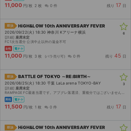
11,000
17
円/枚
2 枚
0 件
残り
日
HiGH&LOW 10th ANNIVERSARY FEVER
即決
2026/09/22(火) 18:30 神奈川 Kアリーナ横浜
6
[詳細]
座席未定
FC1次当選分 公演中止以外の返金不可
女性
電チケ
11,000
45
円/枚
3 枚
0 件
残り
日
BATTLE OF TOKYO ～RE:BIRTH～
即決
2026/08/25(火) 18:30 千葉 LaLa arena TOKYO-BAY
3
[詳細]
座席未定
RAMPAGE FC最速当選です。アプグレ落選済、重複分ではございません。ご購入後名義お教え可能です。 発券開始しましたらすぐQRコード画像でのお渡しとなります。 公演中止の場合は手数料を差し...
男性
電チケ
11,500
17
円/枚
1 枚
0 件
残り
日
HiGH&LOW 10th ANNIVERSARY FEVER
即決