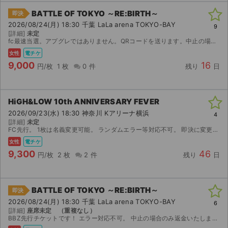
チケットジャム利用規約
BATTLE OF TOKYO ～RE:BIRTH～
即決
プライバシーポリシー
2026/08/24(月) 18:30 千葉 LaLa arena TOKYO-BAY
9
[詳細]
未定
fc最速当選。アプグレではありません。QRコードを送ります。中止の場合のみ返金いたします。
特定商取引法に基づく表記
女性
電チケ
9,000
16
円/枚
1 枚
0 件
残り
日
公演登録依頼
不正転売禁止法について
HiGH&LOW 10th ANNIVERSARY FEVER
チケットジャムの取り組み
2026/09/23(水) 18:30 神奈川 Kアリーナ横浜
4
[詳細]
未定
FC先行。 1枚は名義変更可能。 ランダムエラー等対応不可。 即決に変更しますので購入の際はコメントお願いします。
音楽情報
女性
電チケ
9,300
46
円/枚
2 枚
2 件
残り
日
BATTLE OF TOKYO ～RE:BIRTH～
即決
2026/08/24(月) 18:30 千葉 LaLa arena TOKYO-BAY
6
[詳細]
座席未定 （重複なし）
BBZ先行チケットです！ エラー対応不可。 中止の場合のみ返金いたします。