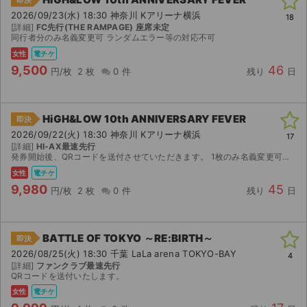
2026/09/23(水) 18:30 神奈川 Kアリーナ横浜
18
[詳細]
FC先行(THE RAMPAGE) 座席未定
同行者分のみ名義変更可 ランダムエラー等の対応不可
女性
電チケ
9,500
46
円/枚
2 枚
0 件
残り
日
HiGH&LOW 10th ANNIVERSARY FEVER
即決
2026/09/22(火) 18:30 神奈川 Kアリーナ横浜
17
[詳細]
HI-AX最速先行
発券開始後、QRコードを送付させていただきます。 1枚のみ名義変更可能です。 ランダムエラー、本人確認対応不可。
女性
電チケ
9,980
45
円/枚
2 枚
0 件
残り
日
BATTLE OF TOKYO ～RE:BIRTH～
即決
2026/08/25(火) 18:30 千葉 LaLa arena TOKYO-BAY
4
[詳細]
ファンクラブ最速先行
QRコードを送付いたします。
女性
電チケ