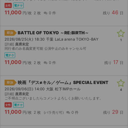
女性
電チケ
11,000
46
円/枚
2 枚
0 件
残り
日
BATTLE OF TOKYO ～RE:BIRTH～
即決
2026/08/25(火) 18:30 千葉 LaLa arena TOKYO-BAY
1
[詳細]
座席未定
同行者のみ名義変更可能 公演中止のみキャンセル可
電チケ
11,000
17
円/枚
2 枚
0 件
残り
日
映画『デス≠キル／ゲ―ム』SPECIAL EVENT
即決
2026/09/06(日) 14:00 大阪 松下IMPホール
4
[詳細]
座席未定
ご不明点ございましたらコメントよろしくお願いいたします。
女性
電チケ
11,000
29
円/枚
2 枚
0 件
残り
日