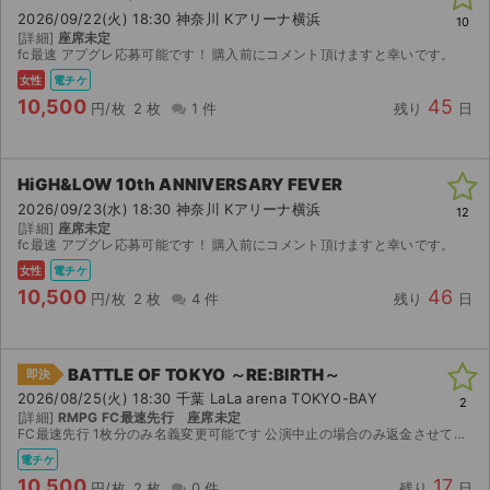
2026/09/22(火) 18:30 神奈川 Kアリーナ横浜
10
[詳細]
座席未定
fc最速 アプグレ応募可能です！ 購入前にコメント頂けますと幸いです。
女性
電チケ
10,500
45
円/枚
2 枚
1 件
残り
日
HiGH&LOW 10th ANNIVERSARY FEVER
2026/09/23(水) 18:30 神奈川 Kアリーナ横浜
12
[詳細]
座席未定
fc最速 アプグレ応募可能です！ 購入前にコメント頂けますと幸いです。
女性
電チケ
10,500
46
円/枚
2 枚
4 件
残り
日
BATTLE OF TOKYO ～RE:BIRTH～
即決
2026/08/25(火) 18:30 千葉 LaLa arena TOKYO-BAY
2
[詳細]
RMPG FC最速先行 座席未定
FC最速先行 1枚分のみ名義変更可能です 公演中止の場合のみ返金させていただきます
電チケ
10,500
17
円/枚
2 枚
0 件
残り
日