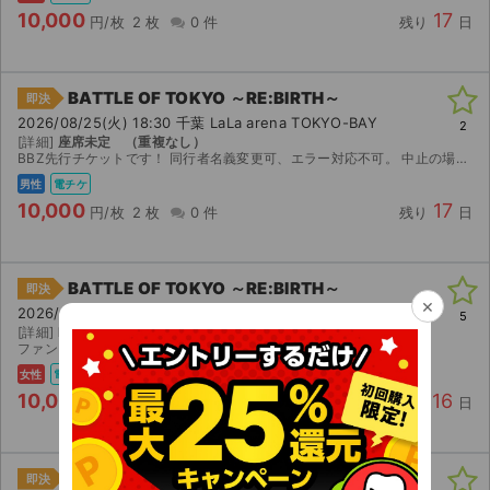
10,000
17
円/枚
2 枚
0 件
残り
日
BATTLE OF TOKYO ～RE:BIRTH～
即決
2026/08/25(火) 18:30 千葉 LaLa arena TOKYO-BAY
2
[詳細]
座席未定 （重複なし）
BBZ先行チケットです！ 同行者名義変更可、エラー対応不可。 中止の場合のみ返金いたします。
男性
電チケ
10,000
17
円/枚
2 枚
0 件
残り
日
BATTLE OF TOKYO ～RE:BIRTH～
即決
×
2026/08/24(月) 18:30 千葉 LaLa arena TOKYO-BAY
5
[詳細]
EXILE TRIBE FC先行抽選
ファンクラブで当選したものです。 重複なし
女性
電チケ
10,000
16
円/枚
2 枚
0 件
残り
日
HiGH&LOW 10th ANNIVERSARY FEVER
即決