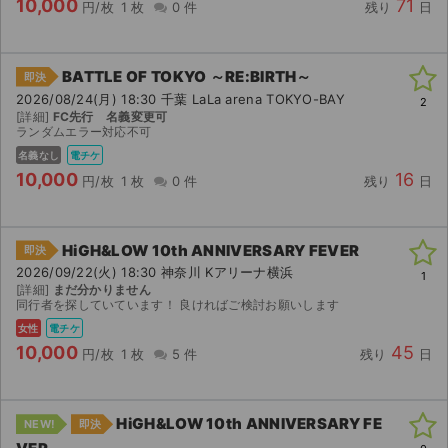
10,000
71
円/枚
1 枚
0 件
残り
日
BATTLE OF TOKYO ～RE:BIRTH～
即決
2026/08/24(月) 18:30 千葉 LaLa arena TOKYO-BAY
2
[詳細]
FC先行 名義変更可
ランダムエラー対応不可
名義なし
電チケ
10,000
16
円/枚
1 枚
0 件
残り
日
HiGH&LOW 10th ANNIVERSARY FEVER
即決
2026/09/22(火) 18:30 神奈川 Kアリーナ横浜
1
[詳細]
まだ分かりません
同行者を探していています！ 良ければご検討お願いします
女性
電チケ
10,000
45
円/枚
1 枚
5 件
残り
日
HiGH&LOW 10th ANNIVERSARY FE
NEW!
即決