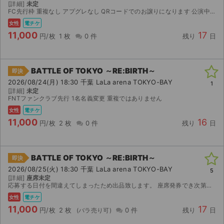
[詳細]
未定
FC先行枠 重複なし アプグレなし QRコードでのお譲りになります 公演中止以外の返金は致しかねます
女性
電チケ
11,000
17
円/枚
1 枚
0 件
残り
日
BATTLE OF TOKYO ～RE:BIRTH～
即決
2026/08/24(月) 18:30 千葉 LaLa arena TOKYO-BAY
1
[詳細]
未定
FNTファンクラブ先行 1名名義変更 重複ではありません
女性
電チケ
11,000
16
円/枚
2 枚
0 件
残り
日
BATTLE OF TOKYO ～RE:BIRTH～
即決
2026/08/25(火) 18:30 千葉 LaLa arena TOKYO-BAY
5
[詳細]
座席未定
応募する日付を間違えてしまったため出品致します。 座席発券でき次第の分配となります。
女性
電チケ
11,000
17
円/枚
2 枚
0 件
残り
日