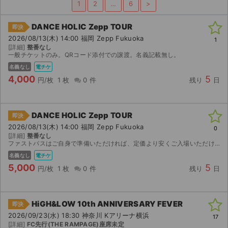
1
2
…
6
>
ライブ・コンサート（海外）
DANCE HOLIC Zepp TOUR
即決
2026/08/13(木) 14:00 福岡 Zepp Fukuoka
イベント
1
[詳細]
整番なし
一般チケットのみ。QRコード添付での譲渡。名義記載無し。
スポーツ
名義なし
電チケ
4,000
5
円/枚
1 枚
0 件
残り
日
演劇・ミュージカル
ご利用ガイド
DANCE HOLIC Zepp TOUR
即決
2026/08/13(木) 14:00 福岡 Zepp Fukuoka
0
ご利用ガイド
[詳細]
整番なし
ファストパスはご自身で準備いただければ、定価より安くご入場いただけます。QRコード画像添付による譲渡。値下げ交渉承ります。
手数料・お支払い方法
名義なし
電チケ
5,000
5
円/枚
1 枚
0 件
残り
日
AIに質問する
よくある質問
HiGH&LOW 10th ANNIVERSARY FEVER
即決
2026/09/23(水) 18:30 神奈川 Kアリーナ横浜
17
お知らせ
[詳細]
FC先行(THE RAMPAGE)座席未定