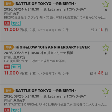
BATTLE OF TOKYO ～RE:BIRTH～
即決
2026/08/24(月) 18:30 千葉 LaLa arena TOKYO-BAY
8
[詳細]
未定
BBZFC最速先行 アプグレ無 バラ売り可能 (名義変更ができるかどうかは発券されてからの確認となります)
女性
電チケ
11,000
16
円/枚
2 枚
2 件
残り
日
HiGH&LOW 10th ANNIVERSARY FEVER
即決
2026/09/23(水) 18:30 神奈川 Kアリーナ横浜
6
[詳細]
座席未定
FC1次当選分です。公演中止以外の返金不可。
女性
電チケ
11,000
46
円/枚
2 枚
0 件
残り
日
BATTLE OF TOKYO ～RE:BIRTH～
即決
2026/08/25(火) 18:30 千葉 LaLa arena TOKYO-BAY
1
[詳細]
座席未定
FANTASTICS OFFICIAL FAN CLUB先行抽選予約 重複分ではありません。同行者名義変更可能
女性
電チケ