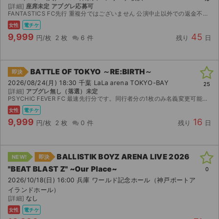
[詳細]
座席未定 アプグレ応募可
FANTASTICS FC先行 重複分ではございません 公演中止以外での返金不可 アプグレ応募可(当選後に専用出品にて上乗せ分いただきます)
女性
電チケ
9,999
45
円/枚
2 枚
6 件
残り
日
BATTLE OF TOKYO ～RE:BIRTH～
即決
2026/08/24(月) 18:30 千葉 LaLa arena TOKYO-BAY
25
[詳細]
アプグレ無し（落選）未定
PSYCHIC FEVER FC 最速先行分です。同行者分の1枚のみ名義変更可能です。
女性
電チケ
9,999
16
円/枚
2 枚
0 件
残り
日
BALLISTIK BOYZ ARENA LIVE 2026
NEW!
即決
"BEAT BLAST Z" ~Our Place~
0
2026/10/18(日) 16:00 兵庫 ワールド記念ホール（神戸ポートア
イランドホール）
[詳細]
なし
女性
電チケ