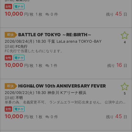
女性
電チケ
10,000
45
円/枚
1 枚
0 件
残り
日
BATTLE OF TOKYO ～RE:BIRTH～
即決
2026/08/24(月) 18:30 千葉 LaLa arena TOKYO-BAY
4
[詳細]
FC先行
FC先行で当選したものになります。
女性
電チケ
10,000
16
円/枚
1 枚
1 件
残り
日
HiGH&LOW 10th ANNIVERSARY FEVER
即決
2026/09/22(火) 18:30 神奈川 Kアリーナ横浜
5
[詳細]
不明
単番の為、名義変更不可。 ランダムエラー対応出来ません。 公演中止の場合のみ返金いたしますがその他の理由での返金には一切応じられませんので改めご了承ください。 アプグレに関してはご購入後、希望が...
女性
電チケ
10,000
45
円/枚
1 枚
0 件
残り
日