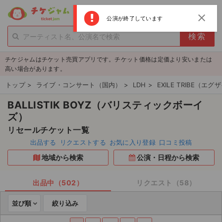
menu
ログイン
新規登録
close
公演が終了しています
person_add
exit_to_app
新規会員登録
ログイン
チケジャムはチケット売買アプリです。チケット価格は定価より安いまたは
チケットを探す
高い場合があります。
新着チケット
トップ
>
ライブ・コンサート（国内）
>
LDH
>
EXILE TRIBE（
BALLISTIK BOYZ（バリスティックボーイ
値下げしたチケット
ズ）
都道府県からチケットを探す
リセールチケット一覧
出品する
リクエストする
お気に入り登録
口コミ投稿
もうすぐ開催のチケット
地域から検索
公演・日程から検索
チケットのリクエスト一覧
出品中（502）
リクエスト（58）
取扱チケット
並び順
絞り込み
ライブ・コンサート（国内）