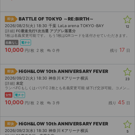
BATTLE OF TOKYO ～RE:BIRTH～
即決
2026/08/25(火) 18:30 千葉 LaLa arena TOKYO-BAY
12
[詳細]
FC最速先行1次当選 アプグレ落選分
1枚は名義変更可能です。 もう1枚はQRコードを送付させていただきます。
名義なし
電チケ
10,000
17
円/枚
2 枚
0 件
残り
日
HiGH&LOW 10th ANNIVERSARY FEVER
即決
2026/09/22(火) 18:30 神奈川 Kアリーナ横浜
23
[詳細]
未定
ランペFCもしくはバリFC 2枚とも名義変更可能 値下げ交渉可能。コメントください アプグレ申込予定です。(アプグレ当落で値段変わります)
女性
電チケ
10,000
45
円/枚
2 枚
3 件
残り
日
HiGH&LOW 10th ANNIVERSARY FEVER
即決
2026/09/23(水) 18:30 神奈川 Kアリーナ横浜
5