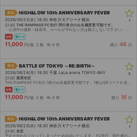
HiGH&LOW 10th ANNIVERSARY FEVER
即決
2026/09/23(水) 18:30 神奈川 Kアリーナ横浜
1
[詳細]
THE RAMPAGE FC先行 同行者分のみ名義変更可能です。
・公演中の撮影・録音等、ルールが守れない方は購入しないで下さい。 ・代理購入はしないで下さい。必ず取引されるご本人がご購入下さい。 ・同行者分はticketbookで分配しますのでご購入後、...
女性
電チケ
11,000
46
円/枚
2 枚
0 件
残り
日
BATTLE OF TOKYO ～RE:BIRTH～
即決
2026/08/24(月) 18:30 千葉 LaLa arena TOKYO-BAY
5
[詳細]
座席未定
THE RAMPAGE FC先行 1枚のみ名義変更可能です。1枚はQRコードを送信します。ランダムエラー対応不可です。 アプグレではありません。 重複なし
女性
電チケ
11,000
16
円/枚
2 枚
0 件
残り
日
HiGH&LOW 10th ANNIVERSARY FEVER
即決
2026/09/23(水) 18:30 神奈川 Kアリーナ横浜
1
[詳細]
未定
予定が合わなくなってしまったため出品いたします。 FC先行、同行者のみ名義変更可能です。 公演が中止となった場合のみ、手数料を差し引いた金額を返金いたします。 取引確定後のキャンセルはお受けで...