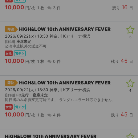
10,000
16
円/枚
1 枚
3 件
残り
日
HiGH&LOW 10th ANNIVERSARY FEVER
即決
2026/09/22(火) 18:30 神奈川 Kアリーナ横浜
6
[詳細]
座席未定
公演中止以外の返金不可
女性
電チケ
10,000
45
円/枚
1 枚
0 件
残り
日
HiGH&LOW 10th ANNIVERSARY FEVER
即決
2026/09/22(火) 18:30 神奈川 Kアリーナ横浜
6
[詳細]
FC先行 座席未定
同行者のみ名義変更可能です。 ランダムエラー対応できません。
女性
電チケ
10,000
45
円/枚
1 枚
4 件
残り
日
HiGH&LOW 10th ANNIVERSARY FEVER