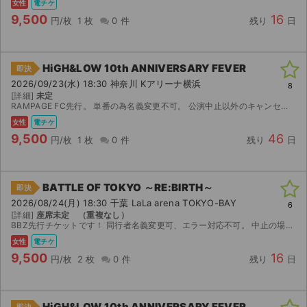
女性
電チケ
9,500
16
円/枚
1 枚
0 件
残り
日
HiGH&LOW 10th ANNIVERSARY FEVER
即決
2026/09/23(水) 18:30 神奈川 Kアリーナ横浜
8
[詳細]
未定
RAMPAGE FC先行。 単番の為名義変更不可。 公演中止以外のキャンセル返金不可です。
女性
電チケ
9,500
46
円/枚
1 枚
0 件
残り
日
BATTLE OF TOKYO ～RE:BIRTH～
即決
2026/08/24(月) 18:30 千葉 LaLa arena TOKYO-BAY
6
[詳細]
座席未定 （重複なし）
BBZ先行チケットです！ 同行者名義変更可、エラー対応不可。 中止の場合のみ返金いたします。
女性
電チケ
9,500
16
円/枚
2 枚
0 件
残り
日
HiGH&LOW 10th ANNIVERSARY FEVER
即決