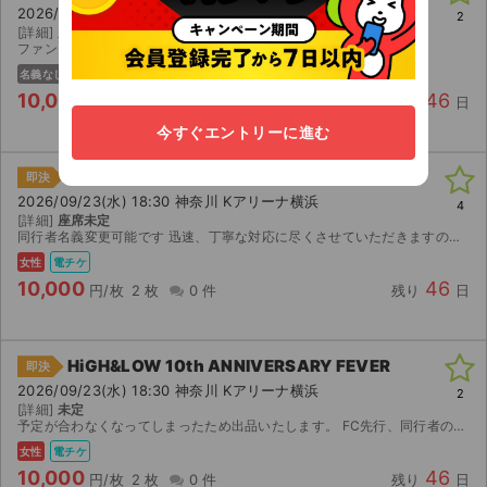
2026/09/23(水) 18:30 神奈川 Kアリーナ横浜
2
[詳細]
座席未定
ファンクラブ最速先行です 同行者名義変更可能
名義なし
電チケ
10,000
46
円/枚
2 枚
0 件
残り
日
今すぐエントリーに進む
HiGH&LOW 10th ANNIVERSARY FEVER
即決
2026/09/23(水) 18:30 神奈川 Kアリーナ横浜
4
[詳細]
座席未定
同行者名義変更可能です 迅速、丁寧な対応に尽くさせていただきますので、よろしくお願いします
女性
電チケ
10,000
46
円/枚
2 枚
0 件
残り
日
HiGH&LOW 10th ANNIVERSARY FEVER
即決
2026/09/23(水) 18:30 神奈川 Kアリーナ横浜
2
[詳細]
未定
予定が合わなくなってしまったため出品いたします。 FC先行、同行者のみ名義変更可能 公演が中止となった場合のみ、手数料を差し引いた金額を返金いたします。 取引確定後のキャンセルはお受けできませ...
女性
電チケ
10,000
46
円/枚
2 枚
0 件
残り
日