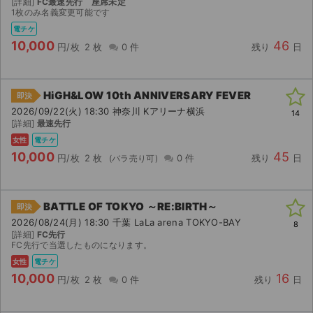
[詳細]
FC最速先行 座席未定
1枚のみ名義変更可能です
電チケ
10,000
46
円/枚
2 枚
0 件
残り
日
HiGH&LOW 10th ANNIVERSARY FEVER
即決
2026/09/22(火) 18:30 神奈川 Kアリーナ横浜
14
[詳細]
最速先行
女性
電チケ
10,000
45
円/枚
2 枚
0 件
残り
日
BATTLE OF TOKYO ～RE:BIRTH～
即決
2026/08/24(月) 18:30 千葉 LaLa arena TOKYO-BAY
8
[詳細]
FC先行
FC先行で当選したものになります。
女性
電チケ
10,000
16
円/枚
2 枚
0 件
残り
日