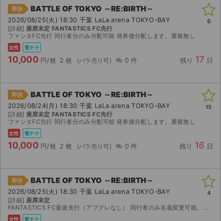
BATTLE OF TOKYO ～RE:BIRTH～
即決
2026/08/25(火) 18:30 千葉 LaLa arena TOKYO-BAY
6
[詳細]
座席未定 FANTASTICS FC先行
ファンタFC先行 同行者分のみ分配可能 発券後分配します。重複無し
女性
電チケ
10,000
17
円/枚
2 枚
0 件
残り
日
BATTLE OF TOKYO ～RE:BIRTH～
即決
2026/08/24(月) 18:30 千葉 LaLa arena TOKYO-BAY
15
[詳細]
座席未定 FANTASTICS FC先行
ファンタFC先行 同行者分のみ分配可能 発券後分配します。重複無し
女性
電チケ
10,000
16
円/枚
2 枚
0 件
残り
日
BATTLE OF TOKYO ～RE:BIRTH～
即決
2026/08/25(火) 18:30 千葉 LaLa arena TOKYO-BAY
4
[詳細]
座席未定
FANTASTICS FC最速先行（アプグレなし） 同行者のみ名義変更可能。（重複分ではありませ ん。） 公演中止以外での返金不可。 お値下げ等、ご質問ありましたらコメントにてお願いします。
女性
電チケ