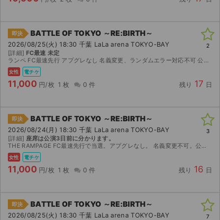
BATTLE OF TOKYO ～RE:BIRTH～
即決
2026/08/25(火) 18:30 千葉 LaLa arena TOKYO-BAY
2
[詳細]
FC最速 未定
ランペ FC最速先行 アプグレなし 名義変更、ランダムエラー対応不可 公演中止の場合のみ返金対応可
女性
電チケ
11,000
17
円/枚
1 枚
0 件
残り
日
BATTLE OF TOKYO ～RE:BIRTH～
即決
2026/08/24(月) 18:30 千葉 LaLa arena TOKYO-BAY
3
[詳細]
座席は公演3日前に分かります。
THE RAMPAGE FC最速先行で当選。アプグレなし。 名義変更不可。公演中止の場合のみ返金します。 公演3日前にQRコード送らせて頂きます
女性
電チケ
11,000
16
円/枚
1 枚
0 件
残り
日
BATTLE OF TOKYO ～RE:BIRTH～
即決
2026/08/25(火) 18:30 千葉 LaLa arena TOKYO-BAY
7