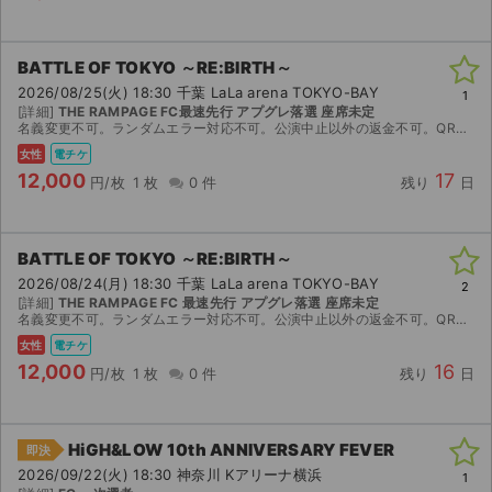
BATTLE OF TOKYO ～RE:BIRTH～
2026/08/25(火) 18:30 千葉 LaLa arena TOKYO-BAY
1
[詳細]
THE RAMPAGE FC最速先行 アプグレ落選 座席未定
名義変更不可。ランダムエラー対応不可。公演中止以外の返金不可。QRコード送ります。
女性
電チケ
12,000
17
円/枚
1 枚
0 件
残り
日
BATTLE OF TOKYO ～RE:BIRTH～
2026/08/24(月) 18:30 千葉 LaLa arena TOKYO-BAY
2
[詳細]
THE RAMPAGE FC 最速先行 アプグレ落選 座席未定
名義変更不可。ランダムエラー対応不可。公演中止以外の返金不可。QRコード送ります。
女性
電チケ
12,000
16
円/枚
1 枚
0 件
残り
日
HiGH&LOW 10th ANNIVERSARY FEVER
即決
2026/09/22(火) 18:30 神奈川 Kアリーナ横浜
1