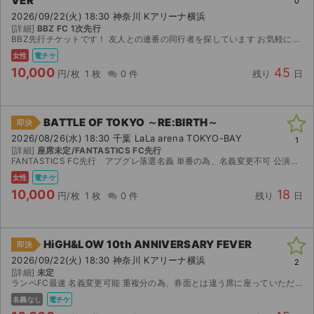
VER
0
2026/09/22(火) 18:30 神奈川 Kアリーナ横浜
[詳細]
BBZ FC 1次先行
BBZ先行チケットです！ 友人との連番の同行者を探しています お気軽にお声掛けください
女性
電チケ
10,000
45
円/枚
1 枚
0 件
残り
日
BATTLE OF TOKYO ～RE:BIRTH～
即決
2026/08/26(水) 18:30 千葉 LaLa arena TOKYO-BAY
1
[詳細]
座席未定/FANTASTICS FC先行
FANTASTICS FC先行 アプグレ落選名義 単番の為、名義変更不可 公演中止の場合のみ返金対応可。
女性
電チケ
10,000
18
円/枚
1 枚
0 件
残り
日
HiGH&LOW 10th ANNIVERSARY FEVER
即決
2026/09/22(火) 18:30 神奈川 Kアリーナ横浜
2
[詳細]
未定
ランペFC最速 名義変更可能 重複分の為、券面とは違う席に座っていただく場合があります 同時入場可能 座席確認後分配します 公演が中止となった場合のみ返金
名義なし
電チケ