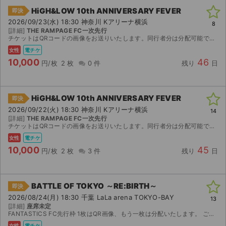
HiGH&LOW 10th ANNIVERSARY FEVER
即決
2026/09/23(水) 18:30 神奈川 Kアリーナ横浜
8
[詳細]
THE RAMPAGE FC一次先行
チケットはQRコードの画像をお送りいたします。同行者分は分配可能です。公演中止以外の返金は致しかねますのでご了承ください。
女性
電チケ
10,000
46
円/枚
2 枚
0 件
残り
日
HiGH&LOW 10th ANNIVERSARY FEVER
即決
2026/09/22(火) 18:30 神奈川 Kアリーナ横浜
14
[詳細]
THE RAMPAGE FC一次先行
チケットはQRコードの画像をお送りいたします。同行者分は分配可能です。公演中止以外の返金は致しかねますのでご了承ください。
女性
電チケ
10,000
45
円/枚
2 枚
3 件
残り
日
BATTLE OF TOKYO ～RE:BIRTH～
即決
2026/08/24(月) 18:30 千葉 LaLa arena TOKYO-BAY
13
[詳細]
座席未定
FANTASTICS FC先行枠 1枚はQR画像、もう一枚は分配いたします。 ご購入後に分配先として、ticketbook登録済みのメールアドレスをご連絡ください。 公演が中止となった場合の...
女性
電チケ