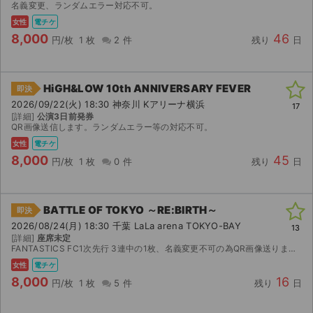
名義変更、ランダムエラー対応不可。
女性
電チケ
8,000
46
円/枚
1 枚
2 件
残り
日
HiGH&LOW 10th ANNIVERSARY FEVER
即決
2026/09/22(火) 18:30 神奈川 Kアリーナ横浜
17
[詳細]
公演3日前発券
QR画像送信します。ランダムエラー等の対応不可。
女性
電チケ
8,000
45
円/枚
1 枚
0 件
残り
日
BATTLE OF TOKYO ～RE:BIRTH～
即決
2026/08/24(月) 18:30 千葉 LaLa arena TOKYO-BAY
13
[詳細]
座席未定
FANTASTICS FC1次先行 3連中の1枚、名義変更不可の為QR画像送ります。 すり替えなし、重複分ではございません。 公演中止の場合のみ手数料を差し引いた金額を返金致します。その他如何な...
サイト情報
女性
電チケ
8,000
16
円/枚
1 枚
5 件
残り
日
チケットジャム運営会社