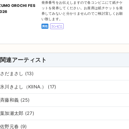
発券番号をお伝えしますので各コンビニにて紙チケ
ZUMO OROCHI FES
ットを発券してください。お座席は紙チケットを発
026
券してみないと分かりませんのでご検討宜しくお願
い致します。
男性
コンビニ
関連アーティスト
さだまさし (13)
氷川きよし（KIINA.） (17)
斉藤和義 (25)
葉加瀬太郎 (27)
佐野元春 (9)