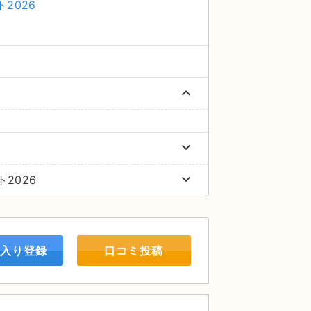
ト2026
keyboard_arrow_up
keyboard_arrow_down
keyboard_arrow_down
ト2026
入り登録
口コミ投稿