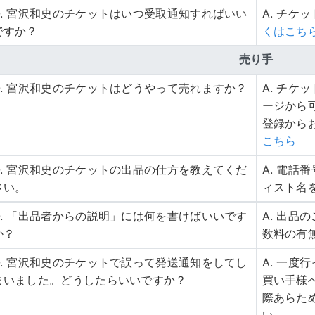
Q. 宮沢和史のチケットはいつ受取通知すればいい
A. チケ
ですか？
くはこち
売り手
Q. 宮沢和史のチケットはどうやって売れますか？
A. チ
ージから
登録から
こちら
Q. 宮沢和史のチケットの出品の仕方を教えてくだ
A. 電
さい。
ィスト名
Q. 「出品者からの説明」には何を書けばいいです
A. 出
か？
数料の有
Q. 宮沢和史のチケットで誤って発送通知をしてし
A. 一
まいました。どうしたらいいですか？
買い手様
際あらた
い。