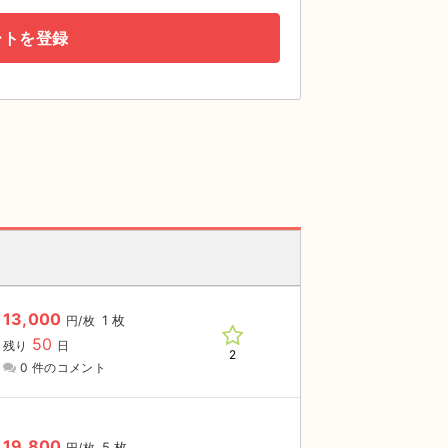
ートを登録
13,000
1 枚
円/枚
50
残り
日
2
0 件のコメント
19,800
5 枚
円/枚