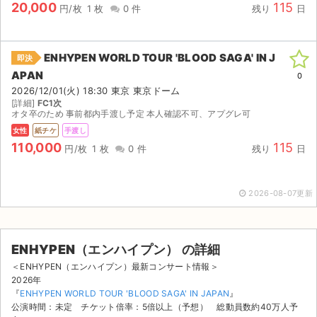
20,000
115
円/枚
1 枚
0 件
残り
日
ENHYPEN WORLD TOUR 'BLOOD SAGA' IN J
即決
APAN
0
2026/12/01(火) 18:30 東京 東京ドーム
[詳細]
FC1次
オタ卒のため 事前都内手渡し予定 本人確認不可、アプグレ可
女性
紙チケ
手渡し
110,000
115
円/枚
1 枚
0 件
残り
日
2026-08-07更新
ENHYPEN（エンハイプン） の詳細
＜ENHYPEN（エンハイプン）最新コンサート情報＞
2026年
『
ENHYPEN WORLD TOUR 'BLOOD SAGA' IN JAPAN
』
公演時間：未定 チケット倍率：5倍以上（予想） 総動員数約40万人予