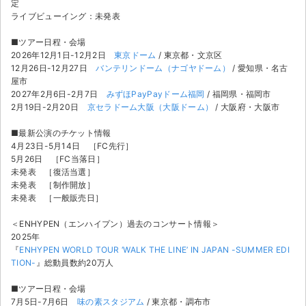
定
ライブビューイング：未発表
■ツアー日程・会場
2026年12月1日-12月2日
東京ドーム
/ 東京都・文京区
12月26日-12月27日
バンテリンドーム（ナゴヤドーム）
/ 愛知県・名古
屋市
2027年2月6日-2月7日
みずほPayPayドーム福岡
/ 福岡県・福岡市
2月19日-2月20日
京セラドーム大阪（大阪ドーム）
/ 大阪府・大阪市
■最新公演のチケット情報
4月23日-5月14日 ［FC先行］
5月26日 ［FC当落日］
未発表 ［復活当選］
未発表 ［制作開放］
未発表 ［一般販売日］
＜ENHYPEN（エンハイプン）過去のコンサート情報＞
2025年
『
ENHYPEN WORLD TOUR ‘WALK THE LINE’ IN JAPAN -SUMMER EDI
TION-
』総動員数約20万人
■ツアー日程・会場
7月5日-7月6日
味の素スタジアム
/ 東京都・調布市