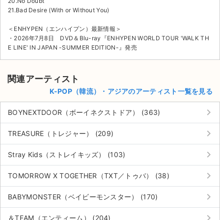
20.No Doubt
21.Bad Desire (With or Without You)
＜ENHYPEN（エンハイプン）最新情報＞
・2026年7月8日 DVD＆Blu-ray『ENHYPEN WORLD TOUR 'WALK TH
E LINE' IN JAPAN -SUMMER EDITION-』発売
関連アーティスト
K-POP（韓流）・アジアのアーティスト一覧を見る
keyboard_arrow_right
BOYNEXTDOOR（ボーイネクストドア） (363)
keyboard_arrow_right
TREASURE（トレジャー） (209)
keyboard_arrow_right
Stray Kids（ストレイキッズ） (103)
keyboard_arrow_right
TOMORROW X TOGETHER（TXT／トゥバ） (38)
keyboard_arrow_right
BABYMONSTER（ベイビーモンスター） (170)
keyboard_arrow_right
＆TEAM（エンティーム） (204)