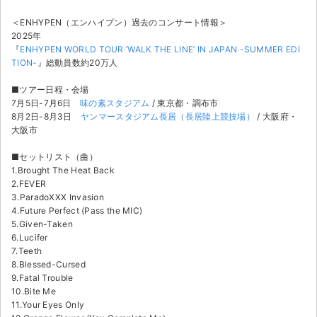
チケットジャム利用規約
＜ENHYPEN（エンハイプン）過去のコンサート情報＞
プライバシーポリシー
2025年
『
ENHYPEN WORLD TOUR ‘WALK THE LINE’ IN JAPAN -SUMMER EDI
TION-
』総動員数約20万人
特定商取引法に基づく表記
■ツアー日程・会場
公演登録依頼
7月5日-7月6日
味の素スタジアム
/ 東京都・調布市
8月2日-8月3日
ヤンマースタジアム長居（長居陸上競技場）
/ 大阪府・
不正転売禁止法について
大阪市
チケットジャムの取り組み
■セットリスト（曲）
1.Brought The Heat Back
2.FEVER
音楽情報
3.ParadoXXX Invasion
4.Future Perfect (Pass the MIC)
5.Given-Taken
6.Lucifer
7.Teeth
8.Blessed-Cursed
9.Fatal Trouble
10.Bite Me
11.Your Eyes Only