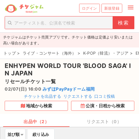
menu
ログイン
新規登録
person_add
exit_to_app
新規会員登録
ログイン
チケジャムはチケット売買アプリです。チケット価格は定価より安いまたは
チケットを探す
高い場合があります。
新着チケット
トップ
>
ライブ・コンサート（海外）
>
K-POP（韓流）・アジア
>
E
ENHYPEN WORLD TOUR 'BLOOD SAGA' I
値下げしたチケット
N JAPAN
都道府県からチケットを探す
リセールチケット一覧
02/07(日) 16:00
みずほPayPayドーム福岡
もうすぐ開催のチケット
チケットを出品する
リクエストする
口コミ投稿
地域から検索
公演・日程から検索
チケットのリクエスト一覧
出品中（2）
リクエスト（0）
取扱チケット
並び順
絞り込み
ライブ・コンサート（国内）