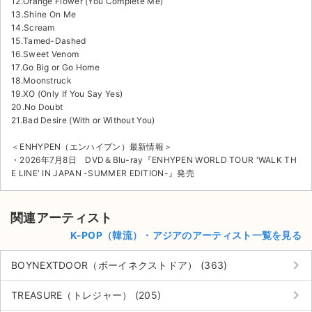
12.Orange Flower (You Complete Me)
13.Shine On Me
14.Scream
15.Tamed-Dashed
16.Sweet Venom
17.Go Big or Go Home
18.Moonstruck
19.XO (Only If You Say Yes)
20.No Doubt
21.Bad Desire (With or Without You)
＜ENHYPEN（エンハイプン）最新情報＞
・2026年7月8日 DVD＆Blu-ray『ENHYPEN WORLD TOUR 'WALK TH
E LINE' IN JAPAN -SUMMER EDITION-』発売
関連アーティスト
K-POP（韓流）・アジアのアーティスト一覧を見る
keyboard_arrow_right
BOYNEXTDOOR（ボーイネクストドア） (363)
keyboard_arrow_right
TREASURE（トレジャー） (205)