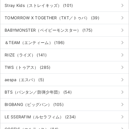
keyboard_arrow_right
Stray Kids（ストレイキッズ） (101)
keyboard_arrow_right
TOMORROW X TOGETHER（TXT／トゥバ） (39)
keyboard_arrow_right
BABYMONSTER（ベイビーモンスター） (175)
keyboard_arrow_right
＆TEAM（エンティーム） (196)
keyboard_arrow_right
RIIZE（ライズ） (141)
keyboard_arrow_right
TWS（トゥアス） (285)
keyboard_arrow_right
aespa（エスパ） (5)
keyboard_arrow_right
BTS（バンタン／防弾少年団） (54)
keyboard_arrow_right
BIGBANG（ビッグバン） (105)
keyboard_arrow_right
LE SSERAFIM（ルセラフィム） (234)