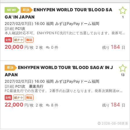
ENHYPEN WORLD TOUR 'BLOOD SA
NEW!
即決
ライブ・コンサート（海外）
GA' IN JAPAN
1
イベント
2027/02/07(日) 16:00 福岡 みずほPayPayドーム福岡
[詳細]
FC1次
本人確認対応不可。ENHYPEN FC先行1次にて当選しております。発券可能になりましたら、発券番号提示しご自身で発券していただくか、こちらが発券後郵送させていただきます。
スポーツ
女性
紙チケ
郵送
20,000
184
円/枚
2 枚
0 件
残り
日
演劇・ミュージカル
ご利用ガイド
ENHYPEN WORLD TOUR 'BLOOD SAGA' IN J
即決
APAN
13
ご利用ガイド
2027/02/07(日) 16:00 福岡 みずほPayPayドーム福岡
[詳細]
FC1次 最速先行
手数料・お支払い方法
FC最速先行での当選です。 2番手のお譲りとなります。発券次第郵送or現地手渡しで考えています。 本人確認要相談。対応する場合本人確認は日本人女性のみ対応可能です。 発券当日に発送予定です。 当...
女性
紙チケ
郵送
AIに質問する
22,000
184
円/枚
2 枚
8 件
残り
日
よくある質問
2026-08-06更新
お知らせ