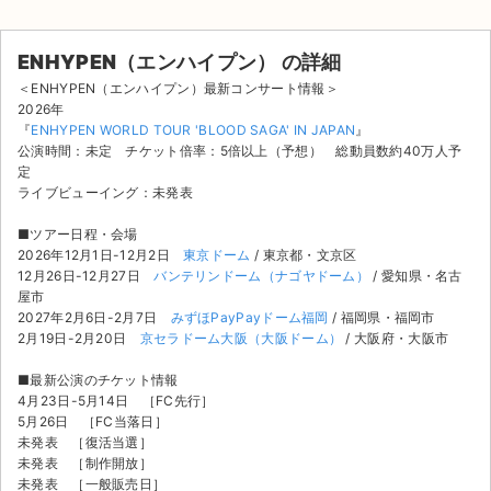
ENHYPEN（エンハイプン） の詳細
＜ENHYPEN（エンハイプン）最新コンサート情報＞
2026年
『
ENHYPEN WORLD TOUR 'BLOOD SAGA' IN JAPAN
』
公演時間：未定 チケット倍率：5倍以上（予想） 総動員数約40万人予
定
ライブビューイング：未発表
■ツアー日程・会場
2026年12月1日-12月2日
東京ドーム
/ 東京都・文京区
12月26日-12月27日
バンテリンドーム（ナゴヤドーム）
/ 愛知県・名古
屋市
2027年2月6日-2月7日
みずほPayPayドーム福岡
/ 福岡県・福岡市
2月19日-2月20日
京セラドーム大阪（大阪ドーム）
/ 大阪府・大阪市
■最新公演のチケット情報
サイト情報
4月23日-5月14日 ［FC先行］
5月26日 ［FC当落日］
未発表 ［復活当選］
チケットジャム運営会社
未発表 ［制作開放］
未発表 ［一般販売日］