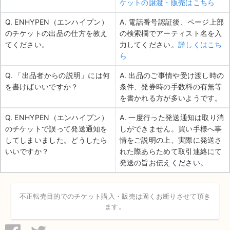
ケットの譲渡・販売はこちら
Q. ENHYPEN（エンハイプン）
A. 電話番号認証後、ページ上部
のチケットの出品の仕方を教え
の検索欄でアーティスト名を入
てください。
力してください。
詳しくはこち
ら
Q. 「出品者からの説明」には何
A. 出品のご事情や受け渡し時の
を書けばいいですか？
条件、発券時の手数料の有無等
を書かれる方が多いようです。
Q. ENHYPEN（エンハイプン）
A. 一度行った発送通知は取り消
のチケットで誤って発送通知を
しができません。買い手様へ事
してしまいました。どうしたら
情をご説明の上、実際に発送さ
いいですか？
れた際あらためて取引連絡にて
発送の旨お伝えください。
不正転売目的でのチケット購入・販売は固くお断りさせて頂き
ます。