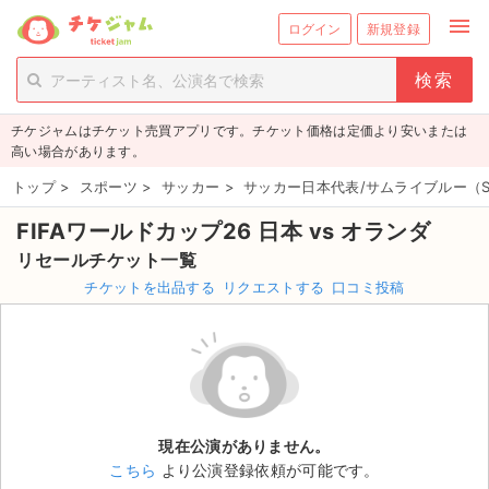
menu
ログイン
新規登録
person_add
exit_to_app
新規会員登録
ログイン
チケジャムはチケット売買アプリです。チケット価格は定価より安いまたは
チケットを探す
高い場合があります。
新着チケット
トップ
>
スポーツ
>
サッカー
>
サッカー日本代表/サムライブルー（SAM
FIFAワールドカップ26 日本 vs オランダ
値下げしたチケット
リセールチケット一覧
都道府県からチケットを探す
チケットを出品する
リクエストする
口コミ投稿
もうすぐ開催のチケット
チケットのリクエスト一覧
取扱チケット
現在公演がありません。
こちら
より公演登録依頼が可能です。
ライブ・コンサート（国内）