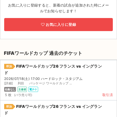
お気に入りに登録すると、新着の試合が追加された時にメー
ライブ・コンサート（海外）
ルでお知らせします！
イベント
お気に入りに登録
スポーツ
演劇・ミュージカル
FIFAワールドカップ 過去のチケット
ご利用ガイド
FIFAワールドカップ26 フランス vs イングラン
即決
ご利用ガイド
ド
2026/07/18(土) 17:00 ハードロック・スタジアム
手数料・お支払い方法
[詳細] 列目 パッケージ ワールドカップ ...
名義なし
主催者
電チケ
AIに質問する
5 枚
取引済
よくある質問
FIFAワールドカップ26 フランス vs イングラン
即決
ド
お知らせ