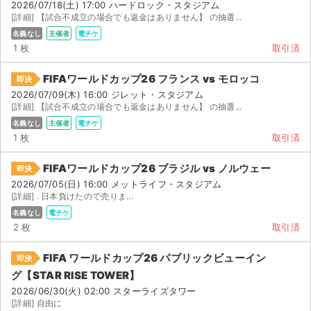
2026/07/18(土) 17:00 ハードロック・スタジアム
[詳細] 【試合不成立の場合でも返金はありません】 の抽選...
名義なし
主催者
電チケ
1 枚
取引済
FIFAワールドカップ26 フランス vs モロッコ
即決
2026/07/09(木) 16:00 ジレット・スタジアム
[詳細] 【試合不成立の場合でも返金はありません】 の抽選...
名義なし
主催者
電チケ
1 枚
取引済
FIFAワールドカップ26 ブラジル vs ノルウェー
即決
2026/07/05(日) 16:00 メットライフ・スタジアム
[詳細] . 日本負けたので売りま...
名義なし
電チケ
2 枚
取引済
サイト情報
FIFA ワールドカップ26 パブリックビューイン
即決
グ【STAR RISE TOWER】
チケットジャム運営会社
2026/06/30(火) 02:00 スターライズタワー
[詳細] 自由に