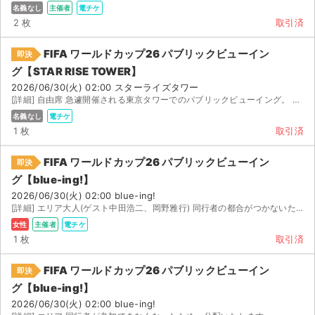
チケットジャム利用規約
名義なし
主催者
電チケ
2 枚
取引済
プライバシーポリシー
FIFA ワールドカップ26 パブリックビューイン
即決
特定商取引法に基づく表記
グ【STAR RISE TOWER】
2026/06/30(火) 02:00 スターライズタワー
公演登録依頼
[詳細] 自由席 急遽開催される東京タワーでのパブリックビューイング。 友人がさんかできなくなり出品し...
名義なし
電チケ
不正転売禁止法について
1 枚
取引済
チケットジャムの取り組み
FIFA ワールドカップ26 パブリックビューイン
即決
グ【blue-ing!】
音楽情報
2026/06/30(火) 02:00 blue-ing!
[詳細] エリア大人(ゲスト中田浩二、岡野雅行) 同行者の都合がつかないためお譲りします。公式分...
女性
主催者
電チケ
1 枚
取引済
FIFA ワールドカップ26 パブリックビューイン
即決
グ【blue-ing!】
2026/06/30(火) 02:00 blue-ing!