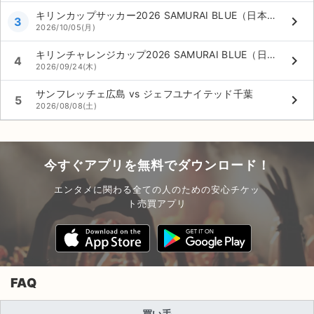
キリンカップサッカー2026 SAMURAI BLUE（日本代表）対 対戦国未定
keyboard_arrow_right
3
2026/10/05(月)
キリンチャレンジカップ2026 SAMURAI BLUE（日本代表） vs ウルグアイ代表
keyboard_arrow_right
4
2026/09/24(木)
サンフレッチェ広島 vs ジェフユナイテッド千葉
keyboard_arrow_right
5
2026/08/08(土)
今すぐアプリを無料でダウンロード！
エンタメに関わる全ての人のための安心チケッ
ト売買アプリ
FAQ
買い手