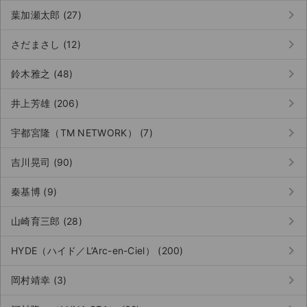
チケットジャム利用規約
keyboard_arrow_right
葉加瀬太郎 (27)
プライバシーポリシー
keyboard_arrow_right
さだまさし (12)
特定商取引法に基づく表記
keyboard_arrow_right
鈴木雅之 (48)
公演登録依頼
keyboard_arrow_right
井上芳雄 (206)
不正転売禁止法について
keyboard_arrow_right
宇都宮隆（TM NETWORK） (7)
チケットジャムの取り組み
keyboard_arrow_right
吉川晃司 (90)
音楽情報
keyboard_arrow_right
秦基博 (9)
keyboard_arrow_right
山崎育三郎 (28)
keyboard_arrow_right
HYDE（ハイド／L’Arc-en-Ciel） (200)
keyboard_arrow_right
岡村靖幸 (3)