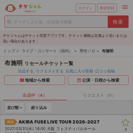
menu
ログイン
新規登録
person_add
exit_to_app
新規会員登録
ログイン
チケジャムはチケット売買アプリです。チケット価格は定価より安いまたは
チケットを探す
高い場合があります。
新着チケット
トップ
>
ライブ・コンサート（国内）
>
男性ソロ
>
布施明
布施明
リセールチケット一覧
値下げしたチケット
出品する
リクエストする
お気に入り登録
口コミ投稿
都道府県からチケットを探す
地域から検索
公演・日程から検索
もうすぐ開催のチケット
出品中（4）
リクエスト（0）
チケットのリクエスト一覧
並び順
絞り込み
取扱チケット
AKIRA FUSE LIVE TOUR 2026-2027
即決
2027/03/31(水) 18:00 大阪 フェスティバルホール
3
ライブ・コンサート（国内）