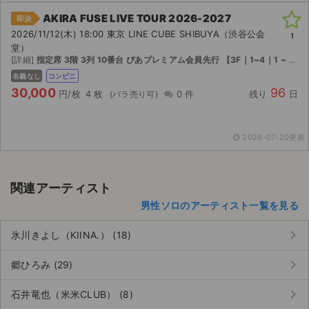
AKIRA FUSE LIVE TOUR 2026-2027
即決
2026/11/12(木) 18:00 東京 LINE CUBE SHIBUYA（渋谷公会
1
堂）
[詳細]
指定席 3階 3列 10番台 ぴあプレミアム会員先行 【3F｜1~4｜1 ~ 13】
名義なし
コンビニ
30,000
96
円/枚
4 枚
0 件
残り
日
2026-07-20更新
関連アーティスト
男性ソロのアーティスト一覧を見る
keyboard_arrow_right
氷川きよし（KIINA.） (18)
サイト情報
keyboard_arrow_right
郷ひろみ (29)
チケットジャム運営会社
keyboard_arrow_right
石井竜也（米米CLUB） (8)