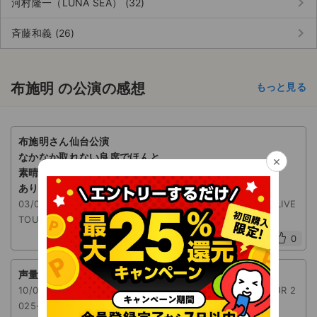
keyboard_arrow_right
河村隆一（LUNA SEA） (32)
keyboard_arrow_right
斉藤和義 (26)
布施明 の公演の感想
もっと見る
布施明さん仙台公演
なかなか取れない良席でほんと
×
素晴らしかったです。
ありがとうございました。
03/01(日) 16:30 東京エレクトロンホール宮城 AKIRA FUSE LIVE
TOUR 2025-2026
0
声量がすごかったです。ありがとうございました。
10/04(土) 17:00 武蔵野市民文化会館 AKIRA FUSE LIVE TOUR 2
025-2026