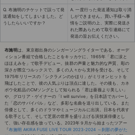
Q. 布施明のチケットで誤って発
A. 一度行った発送通知は取り消
送通知をしてしまいました。ど
しができません。買い手様へ事
うしたらいいですか？
情をご説明の上、実際に発送さ
れた際あらためて取引連絡にて
発送の旨お伝えください。
布施明
は、東京都出身のシンガーソングライターである。オーデ
ィション番組で合格したことをキッカケに、1965年「君に涙と
ほほえみを」で歌手デビュー。抜群の声量と魅力的な声質、彫の
深さが際立つルックスで、多くの人々から支持を受ける。そして
1975年リリースの「シクラメンのかほり」がミリオンヒットを
飛ばしたことで、彼の人気ぶりは頂点に達した。その後も、カネ
ボウ化粧品のCMソングとして知られる「君は薔薇より美しい」
や、グロリア・ゲイナーの「I will survive」を日本語でカバーし
た「恋のサバイバル」など、多彩な名曲を送り出している。また
俳優として、多くのドラマやミュージカルに出演。日本を代表す
る歌手として、そして芝居の世界を盛り上げる演技派俳優とし
て、強い存在感を放っている。2023年９月から始まったツアー
『
布施明 AKIRA FUSE LIVE TOUR 2023-2024 ～刹那の夢がた