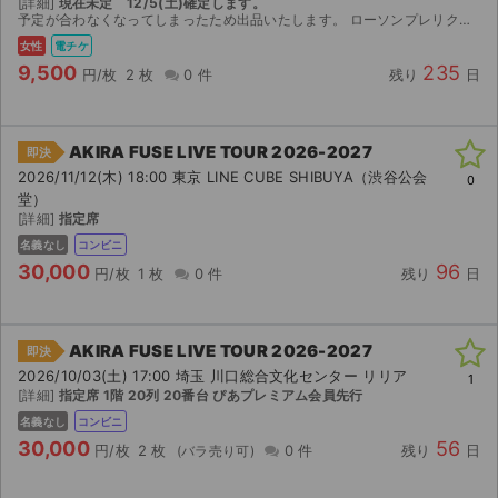
[詳細]
現在未定 12/5(土)確定します。
予定が合わなくなってしまったため出品いたします。 ローソンプレリク先行で当選したチケットです。 【お渡し方法】 電子チケットにて分配いたします。 分配可能になり次第、取引連絡にてURLをお送り...
ライブ・コンサート（海外）
女性
電チケ
9,500
235
円/枚
2 枚
0 件
残り
日
イベント
スポーツ
AKIRA FUSE LIVE TOUR 2026-2027
即決
2026/11/12(木) 18:00 東京 LINE CUBE SHIBUYA（渋谷公会
0
演劇・ミュージカル
堂）
[詳細]
指定席
ご利用ガイド
名義なし
コンビニ
30,000
96
円/枚
1 枚
0 件
残り
日
ご利用ガイド
手数料・お支払い方法
AKIRA FUSE LIVE TOUR 2026-2027
即決
2026/10/03(土) 17:00 埼玉 川口総合文化センター リリア
1
AIに質問する
[詳細]
指定席 1階 20列 20番台 ぴあプレミアム会員先行
名義なし
コンビニ
よくある質問
30,000
56
円/枚
2 枚
0 件
残り
日
お知らせ