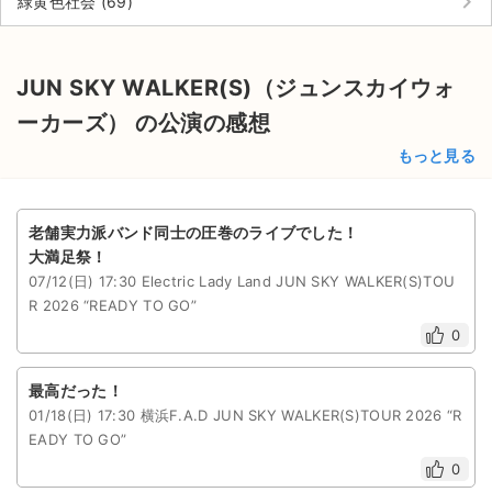
keyboard_arrow_right
緑黄色社会 (69)
チケットジャム利用規約
プライバシーポリシー
JUN SKY WALKER(S)（ジュンスカイウォ
特定商取引法に基づく表記
ーカーズ） の公演の感想
公演登録依頼
もっと見る
不正転売禁止法について
老舗実力派バンド同士の圧巻のライブでした！
チケットジャムの取り組み
大満足祭！
07/12(日) 17:30 Electric Lady Land JUN SKY WALKER(S)TOU
音楽情報
R 2026 “READY TO GO”
0
最高だった！
01/18(日) 17:30 横浜F.A.D JUN SKY WALKER(S)TOUR 2026 “R
EADY TO GO”
0