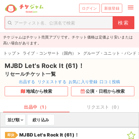
menu
ログイン
新規登録
person_add
exit_to_app
新規会員登録
ログイン
チケジャムはチケット売買アプリです。チケット価格は定価より安いまたは
チケットを探す
高い場合があります。
新着チケット
トップ
>
ライブ・コンサート（国内）
>
グループ・ユニット・バンド
MJBD Let's Rock It (61)！
値下げしたチケット
リセールチケット一覧
都道府県からチケットを探す
出品する
リクエストする
お気に入り登録
口コミ投稿
地域から検索
公演・日程から検索
もうすぐ開催のチケット
チケットのリクエスト一覧
出品中（1）
リクエスト（0）
並び順
絞り込み
取扱チケット
MJBD Let's Rock It (61)！
即決
ライブ・コンサート（国内）