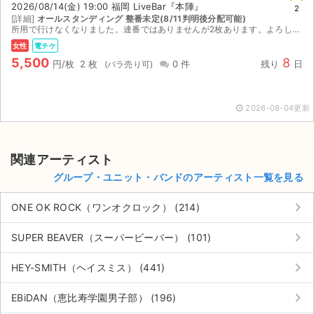
2026/08/14(金) 19:00 福岡 LiveBar『本陣』
2
[詳細]
オールスタンディング 整番未定(8/11判明後分配可能)
ライブ・コンサート（海外）
所用で行けなくなりました。連番ではありませんが2枚あります。よろしくお願いいたします。 8/4お値下げいたしました。これ以上のお値下げは考えておりませんのでよろしくお願いいたします。
女性
電チケ
イベント
5,500
8
円/枚
2 枚
0 件
残り
日
スポーツ
2026-08-04更新
演劇・ミュージカル
ご利用ガイド
関連アーティスト
グループ・ユニット・バンドのアーティスト一覧を見る
ご利用ガイド
keyboard_arrow_right
ONE OK ROCK（ワンオクロック） (214)
手数料・お支払い方法
keyboard_arrow_right
SUPER BEAVER（スーパービーバー） (101)
AIに質問する
keyboard_arrow_right
HEY-SMITH（ヘイスミス） (441)
よくある質問
keyboard_arrow_right
EBiDAN（恵比寿学園男子部） (196)
お知らせ