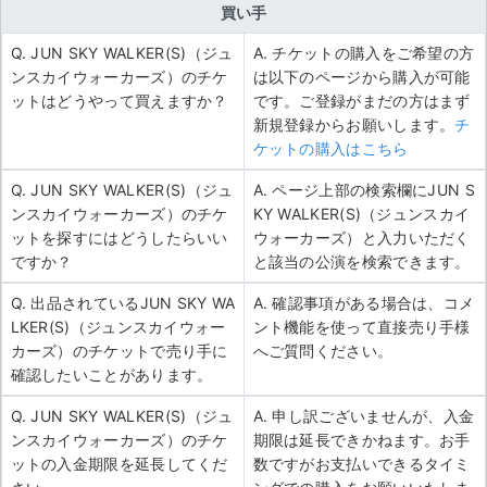
買い手
Q. JUN SKY WALKER(S)（ジュ
A. チケットの購入をご希望の方
ンスカイウォーカーズ）のチケ
は以下のページから購入が可能
ットはどうやって買えますか？
です。ご登録がまだの方はまず
新規登録からお願いします。
チ
ケットの購入はこちら
Q. JUN SKY WALKER(S)（ジュ
A. ページ上部の検索欄にJUN S
ンスカイウォーカーズ）のチケ
KY WALKER(S)（ジュンスカイ
ットを探すにはどうしたらいい
ウォーカーズ）と入力いただく
ですか？
と該当の公演を検索できます。
Q. 出品されているJUN SKY WA
A. 確認事項がある場合は、コメ
LKER(S)（ジュンスカイウォー
ント機能を使って直接売り手様
カーズ）のチケットで売り手に
へご質問ください。
確認したいことがあります。
Q. JUN SKY WALKER(S)（ジュ
A. 申し訳ございませんが、入金
ンスカイウォーカーズ）のチケ
期限は延長できかねます。お手
ットの入金期限を延長してくだ
数ですがお支払いできるタイミ