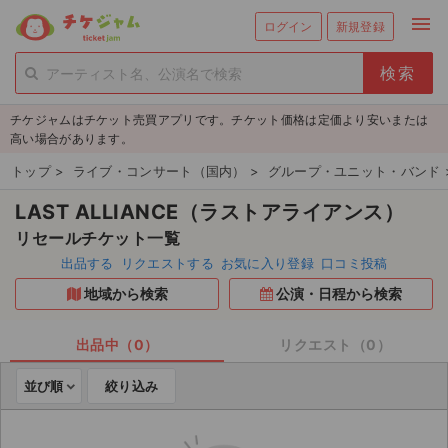
menu
ログイン
新規登録
person_add
exit_to_app
新規会員登録
ログイン
チケジャムはチケット売買アプリです。チケット価格は定価より安いまたは
チケットを探す
高い場合があります。
新着チケット
トップ
>
ライブ・コンサート（国内）
>
グループ・ユニット・バンド
LAST ALLIANCE（ラストアライアンス）
値下げしたチケット
リセールチケット一覧
都道府県からチケットを探す
出品する
リクエストする
お気に入り登録
口コミ投稿
地域から検索
公演・日程から検索
もうすぐ開催のチケット
チケットのリクエスト一覧
出品中（0）
リクエスト（0）
並び順
絞り込み
取扱チケット
ライブ・コンサート（国内）