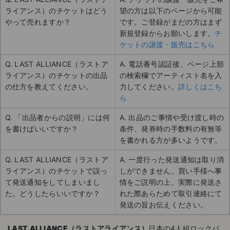
ライアンス）のチケットはどう
望の方は以下のページから可能
やって売れますか？
です。ご登録がまだの方はまず
新規登録からお願いします。
チ
ケットの譲渡・販売はこちら
Q. LAST ALLIANCE（ラストア
A. 電話番号認証後、ページ上部
ライアンス）のチケットの出品
の検索欄でアーティスト名を入
の仕方を教えてください。
力してください。
詳しくはこち
ら
Q. 「出品者からの説明」には何
A. 出品のご事情や受け渡し時の
を書けばいいですか？
条件、発券時の手数料の有無等
を書かれる方が多いようです。
Q. LAST ALLIANCE（ラストア
A. 一度行った発送通知は取り消
ライアンス）のチケットで誤っ
しができません。買い手様へ事
て発送通知をしてしまいまし
情をご説明の上、実際に発送さ
た。どうしたらいいですか？
れた際あらためて取引連絡にて
発送の旨お伝えください。
LAST ALLIANCE（ラストアライアンス）
日本の4人組ロックバ