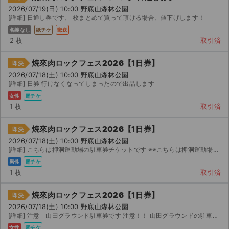
2026/07/19(日) 10:00 野底山森林公園
[詳細] 日通し券です、 枚まとめて買って頂ける場合、値下げします！
名義なし
紙チケ
郵送
2 枚
取引済
焼來肉ロックフェス2026【1日券】
即決
2026/07/18(土) 10:00 野底山森林公園
[詳細] 日券 行けなくなってしまったので出品します
女性
電チケ
1 枚
取引済
焼來肉ロックフェス2026【1日券】
即決
2026/07/18(土) 10:00 野底山森林公園
[詳細] こちらは押洞運動場の駐車券チケットです ※※こちらは押洞運動場の駐車券となります。ご注意くださ...
男性
電チケ
1 枚
取引済
焼來肉ロックフェス2026【1日券】
即決
2026/07/18(土) 10:00 野底山森林公園
[詳細] 注意 山田グラウンド駐車券です 注意！！ 山田グラウンドの駐車券です！ 入場券とは異な...
女性
電チケ