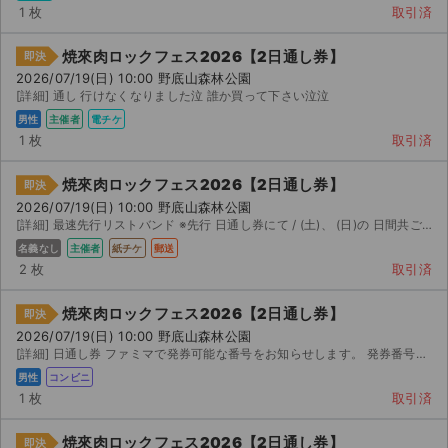
1 枚
取引済
焼來肉ロックフェス2026【2日通し券】
即決
2026/07/19(日) 10:00 野底山森林公園
[詳細] 通し 行けなくなりました泣 誰か買って下さい泣泣
男性
主催者
電チケ
1 枚
取引済
焼來肉ロックフェス2026【2日通し券】
即決
2026/07/19(日) 10:00 野底山森林公園
[詳細] 最速先行リストバンド ※先行 日通し券にて / (土)、 (日)の 日間共ご覧になれます。...
名義なし
主催者
紙チケ
郵送
2 枚
取引済
焼來肉ロックフェス2026【2日通し券】
即決
2026/07/19(日) 10:00 野底山森林公園
[詳細] 日通し券 ファミマで発券可能な番号をお知らせします。 発券番号お知らせ後 日以内に発券、受...
男性
コンビニ
1 枚
取引済
焼來肉ロックフェス2026【2日通し券】
即決