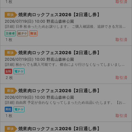
1 枚
取引済
焼來肉ロックフェス2026【2日通し券】
即決
2026/07/19(日) 10:00 野底山森林公園
[詳細] 日券 枚余ったためお譲りします。 ご購入確認後、追跡できる方法にて迅速に発送いたします。 ...
主催者
紙チケ
郵送
1 枚
取引済
焼來肉ロックフェス2026【2日通し券】
即決
2026/07/19(日) 10:00 野底山森林公園
[詳細] 枚からでも購入可能です。 都合により行けなくなってしまいました。 +にて分配させていただき...
女性
電チケ
2 枚
取引済
焼來肉ロックフェス2026【2日通し券】
即決
2026/07/19(日) 10:00 野底山森林公園
[詳細] 自由席 予定が合わなくなってしまったため出品いたします。 【お渡し方法】 電子チケット（イープ...
男性
電チケ
1 枚
取引済
焼來肉ロックフェス2026【2日通し券】
即決