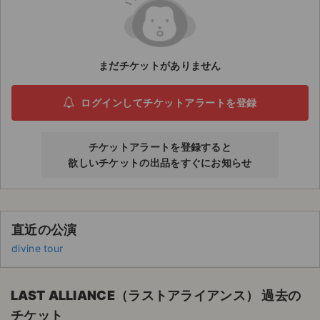
ライブ・コンサート（海外）
イベント
まだチケットがありません
スポーツ
ログインしてチケットアラートを登録
演劇・ミュージカル
チケットアラートを登録すると
ご利用ガイド
欲しいチケットの出品をすぐにお知らせ
ご利用ガイド
手数料・お支払い方法
直近の公演
divine tour
AIに質問する
よくある質問
LAST ALLIANCE（ラストアライアンス） 過去の
お知らせ
チケット