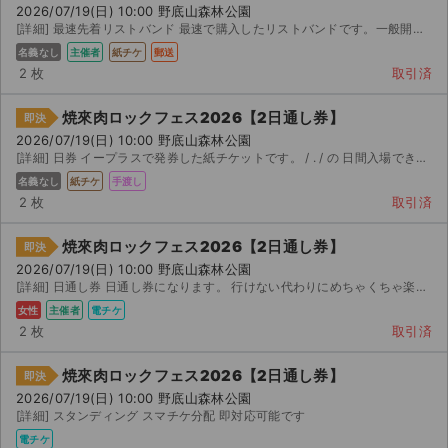
2026/07/19(日) 10:00 野底山森林公園
[詳細] 最速先着リストバンド 最速で購入したリストバンドです。一般開場 分前よりは入れる特典付きのリ...
名義なし
主催者
紙チケ
郵送
2 枚
取引済
焼來肉ロックフェス2026【2日通し券】
即決
2026/07/19(日) 10:00 野底山森林公園
[詳細] 日券 イープラスで発券した紙チケットです。 / . / の 日間入場できるチケットです...
名義なし
紙チケ
手渡し
2 枚
取引済
焼來肉ロックフェス2026【2日通し券】
即決
2026/07/19(日) 10:00 野底山森林公園
[詳細] 日通し券 日通し券になります。 行けない代わりにめちゃくちゃ楽しんで来て頂ける方にお譲り...
女性
主催者
電チケ
2 枚
取引済
焼來肉ロックフェス2026【2日通し券】
即決
2026/07/19(日) 10:00 野底山森林公園
[詳細] スタンディング スマチケ分配 即対応可能です
電チケ