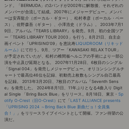
ンド。「BERMUDA」の2バンドが2002年に解散後、それぞれの
メンバーが合流して結成。2007年にメジャーデビュー。メンバ
ーは安斉龍介（ボーカル・ギター）、松村孝彦（ボーカル・ベー
ス）、佐野森吾（ギター）、小澤浩史（ドラム）。 2003年7月1
9日、アルバム『TEARS LIBRARY』を発売。9月、初の全国ツア
ー「TEARS LIBRARY TOUR 2003」を行う。8月21日、自主企
画イベント「UPRISING'09」を恵比寿
LIQUIDROOM（リキッド
ルーム）
にて行う。9月、ツアー「KAWASAKI RELAX TOUR」
が予定されていたが、松村の椎間板ヘルニアの手術により一部公
演を中止及び延期となる。 2007年11月28日、6枚目のシングル
「Signal 004」を発売しメジャーデビュー。オリコンシングルチ
ャートで最高位46位を記録、初動売上枚数もシングル自己最高
を記録。 2013年3月20日、7枚目のアルバム『Seventh Sens
e』を発売した。 2024年8月1日、11年ぶりとなる4曲入り Digit
al Single 「Bring Back Blue」をリリース。8月18日、東京・
Sp
otify O-Crest（旧O-Crest）
にて「
LAST ALLIANCE presents
「UPRISING 2024 ～Bring Back Blue 新曲だョ！全員集
合！」
」をリリースライブイベントとして開催。ファン待望の公
演だ。