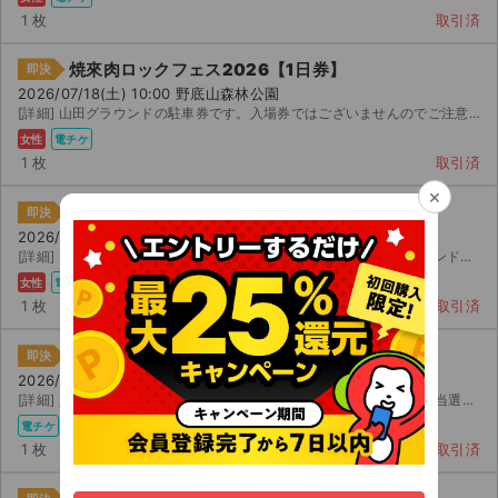
1 枚
取引済
焼來肉ロックフェス2026【1日券】
即決
2026/07/18(土) 10:00 野底山森林公園
[詳細] 山田グラウンドの駐車券です。入場券ではございませんのでご注意ください。 山田グラウンドの駐車券...
女性
電チケ
1 枚
取引済
×
焼來肉ロックフェス2026【1日券】
即決
2026/07/18(土) 10:00 野底山森林公園
[詳細] 山田グラウンド駐車場券 / 土 会場から 番近い山田グラウンド駐車場券です 都合が悪く...
女性
電チケ
1 枚
取引済
焼來肉ロックフェス2026【1日券】
即決
2026/07/18(土) 10:00 野底山森林公園
[詳細] 入場券 予定が合わなくなってしまったため出品いたします。 当選したチケットです。 【お渡し方...
電チケ
1 枚
取引済