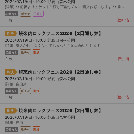
チケットジャム利用規約
2026/07/19(日) 10:00 野底山森林公園
[詳細] / : 前後よりチケット手渡し可能な方のご購入お願いします / : 前...
プライバシーポリシー
名義なし
紙チケ
手渡し
1 枚
取引済
特定商取引法に基づく表記
焼來肉ロックフェス2026【2日通し券】
即決
公演登録依頼
2026/07/19(日) 10:00 野底山森林公園
[詳細] 友人が行けなくなってしまったため出品いたします
不正転売禁止法について
名義なし
紙チケ
郵送
1 枚
取引済
チケットジャムの取り組み
焼來肉ロックフェス2026【2日通し券】
即決
音楽情報
2026/07/19(日) 10:00 野底山森林公園
[詳細] 自由席
名義なし
紙チケ
郵送
1 枚
取引済
焼來肉ロックフェス2026【2日通し券】
即決
2026/07/19(日) 10:00 野底山森林公園
[詳細] 自由
名義なし
紙チケ
郵送