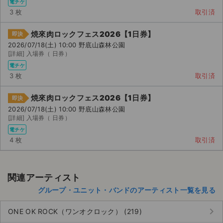
電チケ
3 枚
取引済
焼來肉ロックフェス2026【1日券】
即決
2026/07/18(土) 10:00 野底山森林公園
[詳細] 入場券（ 日券）
電チケ
3 枚
取引済
焼來肉ロックフェス2026【1日券】
即決
2026/07/18(土) 10:00 野底山森林公園
[詳細] 入場券（ 日券）
電チケ
4 枚
取引済
関連アーティスト
グループ・ユニット・バンドのアーティスト一覧を見る
keyboard_arrow_right
ONE OK ROCK（ワンオクロック） (219)