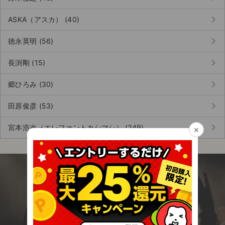
チケットジャム利用規約
keyboard_arrow_right
ASKA（アスカ） (40)
プライバシーポリシー
keyboard_arrow_right
徳永英明 (56)
特定商取引法に基づく表記
keyboard_arrow_right
長渕剛 (15)
公演登録依頼
keyboard_arrow_right
郷ひろみ (30)
不正転売禁止法について
keyboard_arrow_right
田原俊彦 (53)
チケットジャムの取り組み
keyboard_arrow_right
宮本浩次（エレファントカシマシ） (249)
×
音楽情報
今すぐアプリを無料でダウンロード！
エンタメに関わる全ての人のための安心チケッ
ト売買アプリ