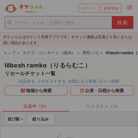
menu
ログイン
新規登録
person_add
exit_to_app
新規会員登録
ログイン
チケジャムはチケット売買アプリです。チケット価格は定価より安いまたは
チケットを探す
高い場合があります。
新着チケット
トップ
>
ライブ・コンサート（国内）
>
男性ソロ
>
lilbesh ram
lilbesh ramko（りるらむこ）
値下げしたチケット
リセールチケット一覧
都道府県からチケットを探す
出品する
リクエストする
お気に入り登録
口コミ投稿
地域から検索
公演・日程から検索
もうすぐ開催のチケット
チケットのリクエスト一覧
出品中（0）
リクエスト（3）
並び順
絞り込み
取扱チケット
ライブ・コンサート（国内）