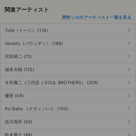
関連アーティスト
男性ソロのアーティスト一覧を見る
keyboard_arrow_right
Tohji（トージ） (118)
keyboard_arrow_right
Vaundy（バウンディ） (186)
keyboard_arrow_right
沢田研二 (75)
keyboard_arrow_right
福本大晴 (125)
keyboard_arrow_right
今市隆二（三代目 J SOUL BROTHERS） (209)
keyboard_arrow_right
優里 (58)
keyboard_arrow_right
Kvi Baba （クヴィ ババ） (153)
サイト情報
keyboard_arrow_right
吉川晃司 (93)
チケットジャム運営会社
keyboard_arrow_right
鈴木雅之 (48)