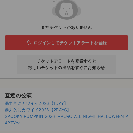
ライブ・コンサート（海外）
イベント
まだチケットがありません
スポーツ
ログインしてチケットアラートを登録
演劇・ミュージカル
チケットアラートを登録すると
ご利用ガイド
欲しいチケットの出品をすぐにお知らせ
ご利用ガイド
手数料・お支払い方法
直近の公演
暴力的にカワイイ2026【1DAY】
AIに質問する
暴力的にカワイイ2026【2DAYS】
SPOOKY PUMPKIN 2026 〜PURO ALL NIGHT HALLOWEEN P
よくある質問
ARTY〜
お知らせ