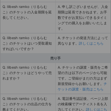
Q. lilbesh ramko（りるらむ
A. 申し訳ございませんが、入金
こ）のチケットの入金期限を延
期限は延長できかねます。お手
長してください。
数ですがお支払いできるタイミ
ングでの購入をお願いいたしま
す。
Q. lilbesh ramko（りるらむ
A. チケットの発送方法によって
こ）のチケットはいつ受取通知
異なります。
詳しくはこちら
すればいいですか？
売り手
Q. lilbesh ramko（りるらむ
A. チケットの譲渡・販売をご希
こ）のチケットはどうやって売
望の方は以下のページから可能
れますか？
です。ご登録がまだの方はまず
新規登録からお願いします。
チ
ケットの譲渡・販売はこちら
Q. lilbesh ramko（りるらむ
A. 電話番号認証後、ページ上部
こ）のチケットの出品の仕方を
の検索欄でアーティスト名を入
教えてください。
力してください。
詳しくはこち