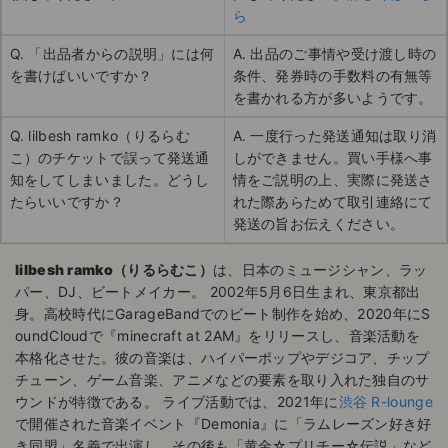
ら
Q. 「出品者からの説明」には何
A. 出品のご事情や受け渡し時の
を書けばいいですか？
条件、発券時の手数料の有無等
を書かれる方が多いようです。
Q. lilbesh ramko（りるらむ
A. 一度行った発送通知は取り消
こ）のチケットで誤って発送通
しができません。買い手様へ事
知をしてしまいました。どうし
情をご説明の上、実際に発送さ
たらいいですか？
れた際あらためて取引連絡にて
発送の旨お伝えください。
lilbesh ramko（りるらむこ）
は、日本のミュージシャン、ラッ
パー、DJ、ビートメイカー。 2002年5月6日生まれ、東京都出
身。 ​高校時代にGarageBandでのビート制作を始め、2020年にS
oundCloudで『minecraft at 2AM』をリリースし、音楽活動を
本格化させた。​ 彼の音楽は、ハイパーポップやデジコア、チップ
チューン、ゲーム音楽、アニメなどの要素を取り入れた独自のサ
ウンドが特徴である。 ライブ活動では、2021年に
渋谷 R-lounge
で開催された音楽イベント『Demonia』に「ラムレーズン好き好
き同盟」名義で出演し、その後も「黄金☆プリチー☆伝説」など