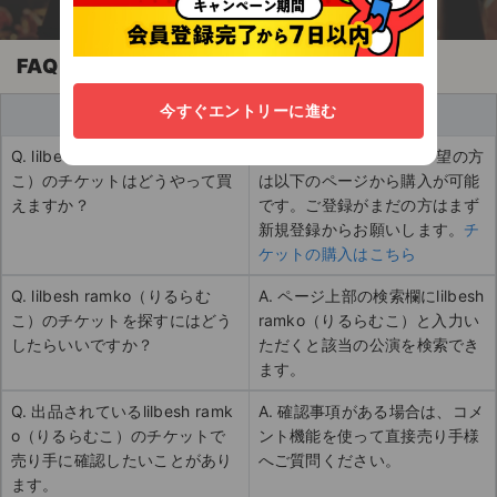
FAQ
今すぐエントリーに進む
買い手
Q. lilbesh ramko（りるらむ
A. チケットの購入をご希望の方
こ）のチケットはどうやって買
は以下のページから購入が可能
えますか？
です。ご登録がまだの方はまず
新規登録からお願いします。
チ
ケットの購入はこちら
Q. lilbesh ramko（りるらむ
A. ページ上部の検索欄にlilbesh
こ）のチケットを探すにはどう
ramko（りるらむこ）と入力い
したらいいですか？
ただくと該当の公演を検索でき
ます。
Q. 出品されているlilbesh ramk
A. 確認事項がある場合は、コメ
o（りるらむこ）のチケットで
ント機能を使って直接売り手様
売り手に確認したいことがあり
へご質問ください。
ます。