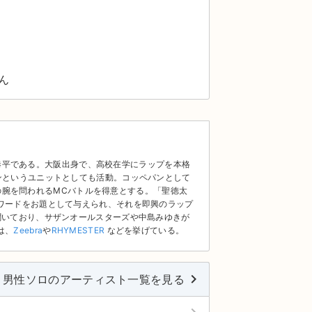
ん
細
野上恭平である。大阪出身で、高校在学にラップを本格
ンというユニットとしても活動。コッペパンとして
ップの腕を問われるMCバトルを得意とする。「聖徳太
ワードをお題として与えられ、それを即興のラップ
聞いており、サザンオールスターズや中島みゆきが
は、
Zeebra
や
RHYMESTER
などを挙げている。
keyboard_arrow_right
男性ソロのアーティスト一覧を見る