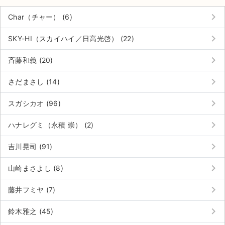
keyboard_arrow_right
Char（チャー） (6)
keyboard_arrow_right
SKY-HI（スカイハイ／日高光啓） (22)
keyboard_arrow_right
斉藤和義 (20)
keyboard_arrow_right
さだまさし (14)
keyboard_arrow_right
スガシカオ (96)
keyboard_arrow_right
ハナレグミ（永積 崇） (2)
keyboard_arrow_right
吉川晃司 (91)
keyboard_arrow_right
山崎まさよし (8)
サイト情報
keyboard_arrow_right
藤井フミヤ (7)
チケットジャム運営会社
keyboard_arrow_right
鈴木雅之 (45)