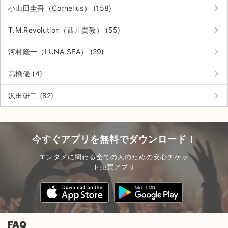
チケットジャム利用規約
keyboard_arrow_right
小山田圭吾（Cornelius） (158)
プライバシーポリシー
keyboard_arrow_right
T.M.Revolution（西川貴教） (55)
特定商取引法に基づく表記
keyboard_arrow_right
河村隆一（LUNA SEA） (29)
公演登録依頼
keyboard_arrow_right
高橋優 (4)
不正転売禁止法について
keyboard_arrow_right
沢田研二 (82)
チケットジャムの取り組み
音楽情報
今すぐアプリを無料でダウンロード！
エンタメに関わる全ての人のための安心チケッ
ト売買アプリ
FAQ