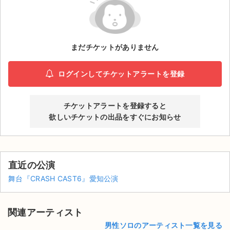
ライブ・コンサート（海外）
イベント
まだチケットがありません
スポーツ
ログインしてチケットアラートを登録
演劇・ミュージカル
チケットアラートを登録すると
ご利用ガイド
欲しいチケットの出品をすぐにお知らせ
ご利用ガイド
手数料・お支払い方法
直近の公演
舞台『CRASH CAST6』愛知公演
AIに質問する
よくある質問
関連アーティスト
お知らせ
男性ソロのアーティスト一覧を見る