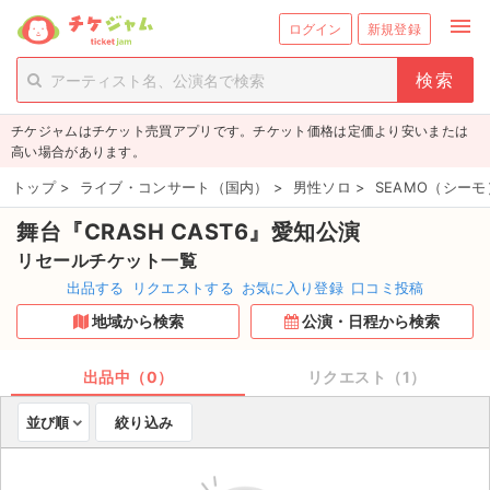
menu
ログイン
新規登録
person_add
exit_to_app
新規会員登録
ログイン
チケジャムはチケット売買アプリです。チケット価格は定価より安いまたは
チケットを探す
高い場合があります。
新着チケット
トップ
>
ライブ・コンサート（国内）
>
男性ソロ
>
SEAMO（シーモ
舞台『CRASH CAST6』愛知公演
値下げしたチケット
リセールチケット一覧
都道府県からチケットを探す
出品する
リクエストする
お気に入り登録
口コミ投稿
地域から検索
公演・日程から検索
もうすぐ開催のチケット
チケットのリクエスト一覧
出品中（0）
リクエスト（1）
並び順
絞り込み
取扱チケット
ライブ・コンサート（国内）