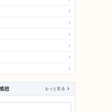
keyboard_arrow_right
keyboard_arrow_right
keyboard_arrow_right
keyboard_arrow_right
keyboard_arrow_right
keyboard_arrow_right
の感想
keyboard_arrow_right
もっと見る