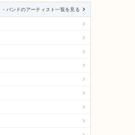
keyboard_arrow_right
ト・バンドのアーティスト一覧を見る
keyboard_arrow_right
keyboard_arrow_right
keyboard_arrow_right
keyboard_arrow_right
keyboard_arrow_right
keyboard_arrow_right
keyboard_arrow_right
keyboard_arrow_right
keyboard_arrow_right