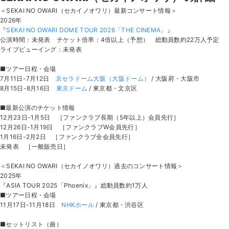
＜SEKAI NO OWARI（セカイノオワリ）最新コンサート情報＞
2026年
『
SEKAI NO OWARI DOME TOUR 2026「THE CINEMA」
』
公演時間：未発表 チケット倍率：4倍以上（予想） 総動員数約22万人予定
ライブビューイング：未発表
■ツアー日程・会場
7月11日-7月12日
京セラドーム大阪（大阪ドーム）
/ 大阪府・大阪市
8月15日-8月16日
東京ドーム
/ 東京都・文京区
■最新公演のチケット情報
12月23日-1月5日 ［ファンクラブ長期（5年以上）会員先行］
12月26日-1月19日 ［ファンクラブW会員先行］
1月16日-2月2日 ［ファンクラブ全会員先行］
未発表 ［一般販売日］
＜SEKAI NO OWARI（セカイノオワリ）過去のコンサート情報＞
2025年
『ASIA TOUR 2025「Phoenix」』総動員数約1万人
■ツアー日程・会場
11月17日-11月18日
NHKホール
/ 東京都・渋谷区
■セットリスト（曲）