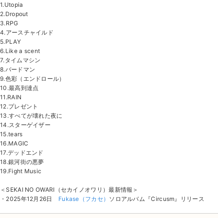
1.Utopia
2.Dropout
3.RPG
4.アースチャイルド
5.PLAY
6.Like a scent
7.タイムマシン
8.バードマン
9.色彩（エンドロール）
10.最高到達点
11.RAIN
12.プレゼント
13.すべてが壊れた夜に
14.スターゲイザー
15.tears
16.MAGIC
17.デッドエンド
18.銀河街の悪夢
19.Fight Music
＜SEKAI NO OWARI（セカイノオワリ）最新情報＞
・2025年12月26日
Fukase（フカセ）
ソロアルバム『Circusm』リリース