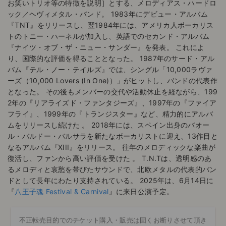
お笑いトリオ等の特徴を説明］とする、メロディアス・ハードロ
ック／ヘヴィメタル・バンド。 1983年にデビュー・アルバム
『TNT』をリリースし、翌1984年には、アメリカ人ボーカリス
トのトニー・ハーネルが加入し、英語でのセカンド・アルバム
『ナイツ・オブ・ザ・ニュー・サンダー』を発表。 これによ
り、国際的な評価を得ることとなった。 1987年のサード・アル
バム『テル・ノー・テイルズ』では、シングル「10,000ラヴァ
ーズ（10,000 Lovers (In One)）」がヒットし、バンドの代表作
となった。 その後もメンバーの交代や活動休止を経ながら、199
2年の『リアライズド・ファンタジーズ』、1997年の『ファイア
フライ』、1999年の『トランジスター』など、精力的にアルバ
ムをリリースし続けた 。 2018年には、スペイン出身のバオー
ル・バルドー・バルサラを新たなボーカリストに迎え、13作目と
なるアルバム『XIII』をリリース。 往年のメロディックな楽曲が
復活し、ファンから高い評価を受けた 。 T.N.Tは、透明感のあ
るメロディと哀愁を帯びたサウンドで、北欧メタルの代表的バン
ドとして長年にわたり支持されている。 2025年は、6月14日に
『
八王子魂 Festival & Carnival
』に来日公演予定。
不正転売目的でのチケット購入・販売は固くお断りさせて頂き