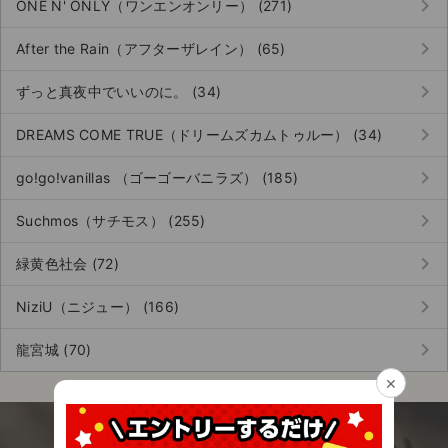
keyboard_arrow_right
チケットジャム利用規約
ONE N' ONLY（ワンエンオンリー） (271)
keyboard_arrow_right
プライバシーポリシー
After the Rain（アフターザレイン） (65)
keyboard_arrow_right
特定商取引法に基づく表記
ずっと真夜中でいいのに。 (34)
keyboard_arrow_right
公演登録依頼
DREAMS COME TRUE（ドリームズカムトゥルー） (34)
keyboard_arrow_right
不正転売禁止法について
go!go!vanillas （ゴーゴーバニラズ） (185)
keyboard_arrow_right
チケットジャムの取り組み
Suchmos（サチモス） (255)
keyboard_arrow_right
音楽情報
緑黄色社会 (72)
keyboard_arrow_right
NiziU（ニジュー） (166)
keyboard_arrow_right
龍宮城 (70)
×
今すぐアプリを無料でダウンロード！