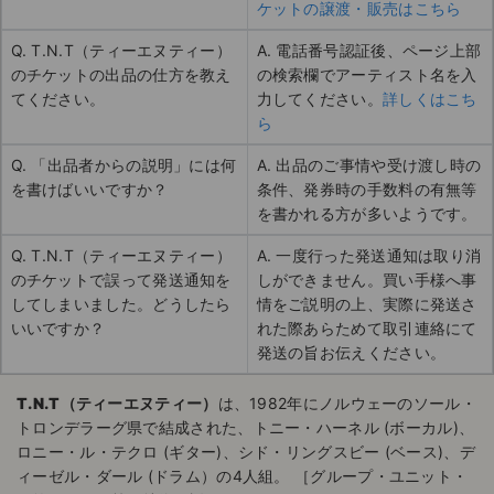
ケットの譲渡・販売はこちら
Q. T.N.T（ティーエヌティー）
A. 電話番号認証後、ページ上部
のチケットの出品の仕方を教え
の検索欄でアーティスト名を入
てください。
力してください。
詳しくはこち
ら
Q. 「出品者からの説明」には何
A. 出品のご事情や受け渡し時の
を書けばいいですか？
条件、発券時の手数料の有無等
を書かれる方が多いようです。
Q. T.N.T（ティーエヌティー）
A. 一度行った発送通知は取り消
のチケットで誤って発送通知を
しができません。買い手様へ事
してしまいました。どうしたら
情をご説明の上、実際に発送さ
いいですか？
れた際あらためて取引連絡にて
発送の旨お伝えください。
T.N.T（ティーエヌティー）
は、1982年にノルウェーのソール・
トロンデラーグ県で結成された、トニー・ハーネル (ボーカル)、
ロニー・ル・テクロ (ギター)、シド・リングスビー (ベース)、デ
ィーゼル・ダール (ドラム）の4人組。 ［グループ・ユニット・