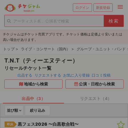
menu
ログイン
新規登録
person_add
exit_to_app
新規会員登録
ログイン
チケジャムはチケット売買アプリです。チケット価格は定価より安いまたは
チケットを探す
高い場合があります。
新着チケット
トップ
>
ライブ・コンサート（国内）
>
グループ・ユニット・バンド
T.N.T（ティーエヌティー）
値下げしたチケット
リセールチケット一覧
都道府県からチケットを探す
出品する
リクエストする
お気に入り登録
口コミ投稿
地域から検索
公演・日程から検索
もうすぐ開催のチケット
チケットのリクエスト一覧
出品中（3）
リクエスト（4）
並び順
絞り込み
取扱チケット
黒フェス2026 〜白黒歌合戦〜
即決
ライブ・コンサート（国内）