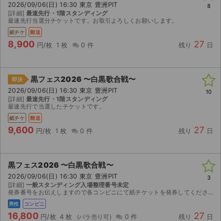
2026/09/06(日) 16:30 東京 豊洲PIT
8
[詳細]
最速先行・1階スタンディング
ライブ・コンサート（海外）
最速先行当選分チケットです。お取引よろしくお願いします。
紙チケ
郵送
イベント
8,900
27
円/枚
1 枚
0 件
残り
日
スポーツ
黒フェス2026 〜白黒歌合戦〜
即決
演劇・ミュージカル
2026/09/06(日) 16:30 東京 豊洲PIT
10
[詳細]
最速先行・1階スタンディング
最速先行で当選したチケットです。
ご利用ガイド
紙チケ
郵送
9,600
27
ご利用ガイド
円/枚
1 枚
0 件
残り
日
手数料・お支払い方法
黒フェス2026 〜白黒歌合戦〜
AIに質問する
2026/09/06(日) 16:30 東京 豊洲PIT
3
[詳細]
一般スタンディング入場整理番号未定
発券番号をお伝えしますので各コンビニにて紙チケットを発券してください。お座席は紙チケットを発券してみないと分かりませんのでご検討宜しくお願い致します。
よくある質問
男性
コンビニ
16,800
27
お知らせ
円/枚
4 枚
0 件
残り
日