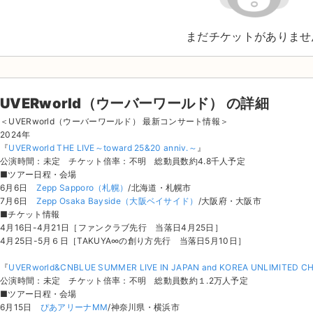
まだチケットがありませ
UVERworld（ウーバーワールド） の詳細
＜UVERworld（ウーバーワールド） 最新コンサート情報＞
2024年
『
UVERworld THE LIVE～toward 25&20 anniv.～
』
公演時間：未定 チケット倍率：不明 総動員数約4.8千人予定
■ツアー日程・会場
6月6日
Zepp Sapporo（札幌）
/北海道・札幌市
7月6日
Zepp Osaka Bayside（大阪ベイサイド）
/大阪府・大阪市
■チケット情報
4月16日-4月21日［ファンクラブ先行 当落日4月25日］
4月25日-5月６日［TAKUYA∞の創り方先行 当落日5月10日］
『
UVERworld&CNBLUE SUMMER LIVE IN JAPAN and KOREA UNLIMITED C
公演時間：未定 チケット倍率：不明 総動員数約１.2万人予定
■ツアー日程・会場
6月15日
ぴあアリーナMM
/神奈川県・横浜市