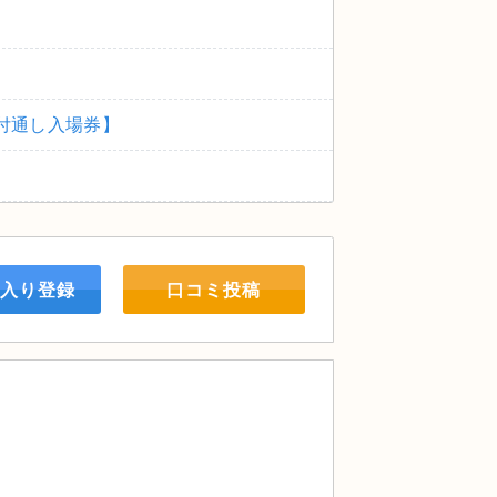
サイト付通し⼊場券】
入り登録
口コミ投稿