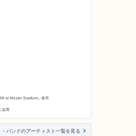
N at Nissan Stadium』発売
歌に起用
keyboard_arrow_right
ト・バンドのアーティスト一覧を見る