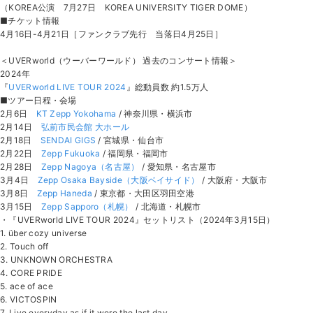
（KOREA公演 7月27日 KOREA UNIVERSITY TIGER DOME）
■チケット情報
4月16日-4月21日［ファンクラブ先行 当落日4月25日］
＜UVERworld（ウーバーワールド） 過去のコンサート情報＞
2024年
『
UVERworld LIVE TOUR 2024
』総動員数 約1.5万人
■ツアー日程・会場
2月6日
KT Zepp Yokohama
/ 神奈川県・横浜市
2月14日
弘前市民会館 大ホール
2月18日
SENDAI GIGS
/ 宮城県・仙台市
2月22日
Zepp Fukuoka
/ 福岡県・福岡市
2月28日
Zepp Nagoya（名古屋）
/ 愛知県・名古屋市
3月4日
Zepp Osaka Bayside（大阪ベイサイド）
/ 大阪府・大阪市
3月8日
Zepp Haneda
/ 東京都・大田区羽田空港
3月15日
Zepp Sapporo（札幌）
/ 北海道・札幌市
・『UVERworld LIVE TOUR 2024』セットリスト（2024年3月15日）
1. über cozy universe
2. Touch off
3. UNKNOWN ORCHESTRA
4. CORE PRIDE
5. ace of ace
6. VICTOSPIN
7. Live everyday as if it were the last day