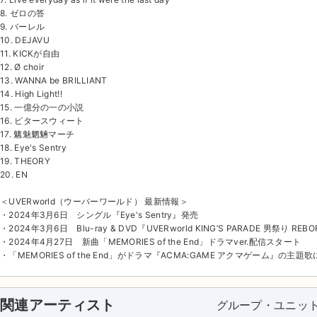
8. ゼロの答
9. バーレル
10. DEJAVU
11. KICKが自由
12. Ø choir
13. WANNA be BRILLIANT
14. High Light!!
15. 一億分の一の小説
16. ビタースウィート
17. 魑魅魍魎マーチ
18. Eye's Sentry
19. THEORY
20. EN
＜UVERworld（ウーバーワールド） 最新情報＞
・2024年3月6日 シングル『Eye's Sentry』発売
・2024年3月6日 Blu-ray & DVD『UVERworld KING’S PARADE 男祭り REBOR
・2024年4月27日 新曲「MEMORIES of the End」ドラマver.配信スタート
・「MEMORIES of the End」がドラマ『ACMA:GAME アクマゲーム』の主題
関連アーティスト
グループ・ユニッ