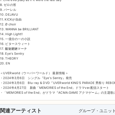
8. ゼロの答
9. バーレル
10. DEJAVU
11. KICKが自由
12. Ø choir
13. WANNA be BRILLIANT
14. High Light!!
15. 一億分の一の小説
16. ビタースウィート
17. 魑魅魍魎マーチ
18. Eye's Sentry
19. THEORY
20. EN
＜UVERworld（ウーバーワールド） 最新情報＞
・2024年3月6日 シングル『Eye's Sentry』発売
・2024年3月6日 Blu-ray & DVD『UVERworld KING’S PARADE 男祭り REBOR
・2024年4月27日 新曲「MEMORIES of the End」ドラマver.配信スタート
・「MEMORIES of the End」がドラマ『ACMA:GAME アクマゲーム』の主題
関連アーティスト
グループ・ユニッ