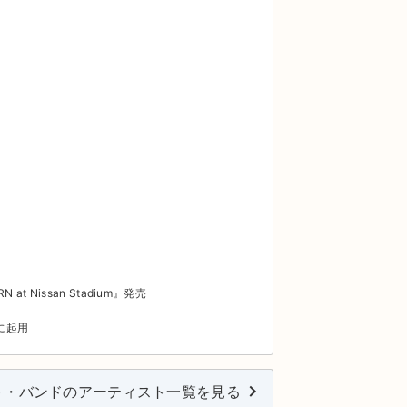
N at Nissan Stadium』発売
歌に起用
keyboard_arrow_right
ト・バンドのアーティスト一覧を見る