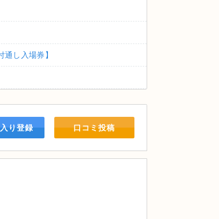
サイト付通し⼊場券】
入り登録
口コミ投稿