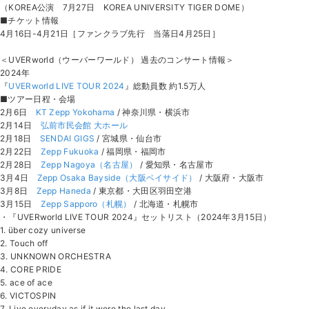
（KOREA公演 7月27日 KOREA UNIVERSITY TIGER DOME）
■チケット情報
4月16日-4月21日［ファンクラブ先行 当落日4月25日］
＜UVERworld（ウーバーワールド） 過去のコンサート情報＞
2024年
『
UVERworld LIVE TOUR 2024
』総動員数 約1.5万人
■ツアー日程・会場
2月6日
KT Zepp Yokohama
/ 神奈川県・横浜市
2月14日
弘前市民会館 大ホール
2月18日
SENDAI GIGS
/ 宮城県・仙台市
2月22日
Zepp Fukuoka
/ 福岡県・福岡市
2月28日
Zepp Nagoya（名古屋）
/ 愛知県・名古屋市
3月4日
Zepp Osaka Bayside（大阪ベイサイド）
/ 大阪府・大阪市
3月8日
Zepp Haneda
/ 東京都・大田区羽田空港
3月15日
Zepp Sapporo（札幌）
/ 北海道・札幌市
・『UVERworld LIVE TOUR 2024』セットリスト（2024年3月15日）
1. über cozy universe
2. Touch off
3. UNKNOWN ORCHESTRA
4. CORE PRIDE
5. ace of ace
6. VICTOSPIN
7. Live everyday as if it were the last day