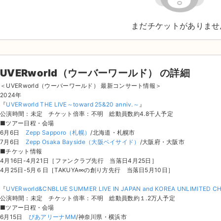
まだチケットがありませ
UVERworld（ウーバーワールド） の詳細
＜UVERworld（ウーバーワールド） 最新コンサート情報＞
2024年
『
UVERworld THE LIVE～toward 25&20 anniv.～
』
公演時間：未定 チケット倍率：不明 総動員数約4.8千人予定
■ツアー日程・会場
6月6日
Zepp Sapporo（札幌）
/北海道・札幌市
7月6日
Zepp Osaka Bayside（大阪ベイサイド）
/大阪府・大阪市
■チケット情報
4月16日-4月21日［ファンクラブ先行 当落日4月25日］
4月25日-5月６日［TAKUYA∞の創り方先行 当落日5月10日］
『
UVERworld&CNBLUE SUMMER LIVE IN JAPAN and KOREA UNLIMITED C
公演時間：未定 チケット倍率：不明 総動員数約１.2万人予定
■ツアー日程・会場
6月15日
ぴあアリーナMM
/神奈川県・横浜市