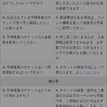
はどうしたらいいですか？
童と入力いただくと該当の公演
を検索できます。
Q. 出品されている宇崎竜童のチ
A. 確認事項がある場合は、コメ
ケットで売り手に確認したいこ
ント機能を使って直接売り手様
とがあります。
へご質問ください。
Q. 宇崎竜童のチケットの入金期
A. 申し訳ございませんが、入金
限を延長してください。
期限は延長できかねます。お手
数ですがお支払いできるタイミ
ングでの購入をお願いいたしま
す。
Q. 宇崎竜童のチケットはいつ受
A. チケットの発送方法によって
取通知すればいいですか？
異なります。
詳しくはこちら
売り手
Q. 宇崎竜童のチケットはどうや
A. チケットの譲渡・販売をご希
って売れますか？
望の方は以下のページから可能
です。ご登録がまだの方はまず
新規登録からお願いします。
チ