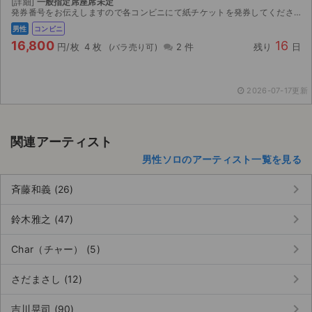
[詳細]
一般指定席座席未定
発券番号をお伝えしますので各コンビニにて紙チケットを発券してください。お座席は紙チケットを発券してみないと分かりませんのでご検討宜しくお願い致します。
ライブ・コンサート（海外）
男性
コンビニ
16,800
16
円/枚
4 枚
2 件
残り
日
イベント
スポーツ
2026-07-17更新
演劇・ミュージカル
関連アーティスト
ご利用ガイド
男性ソロのアーティスト一覧を見る
ご利用ガイド
keyboard_arrow_right
斉藤和義 (26)
手数料・お支払い方法
keyboard_arrow_right
鈴木雅之 (47)
AIに質問する
keyboard_arrow_right
Char（チャー） (5)
よくある質問
keyboard_arrow_right
さだまさし (12)
お知らせ
keyboard_arrow_right
吉川晃司 (90)