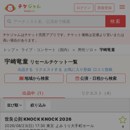
menu
ログイン
新規登録
person_add
exit_to_app
新規会員登録
ログイン
チケジャムはチケット売買アプリです。チケット価格は定価より安いまたは
チケットを探す
高い場合があります。
新着チケット
トップ
>
ライブ・コンサート（国内）
>
男性ソロ
>
宇崎竜童
宇崎竜童
リセールチケット一覧
値下げしたチケット
出品する
リクエストする
お気に入り登録
口コミ投稿
都道府県からチケットを探す
地域から検索
公演・日程から検索
もうすぐ開催のチケット
出品中（1）
リクエスト（4）
チケットのリクエスト一覧
並び順
絞り込み
取扱チケット
世良公則 KNOCK KNOCK 2026
2026/08/23(日) 17:30 東京 よみうり大手町ホール
4
ライブ・コンサート（国内）