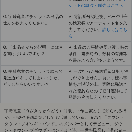
ケットの譲渡・販売はこちら
Q. 宇崎竜童のチケットの出品の
A. 電話番号認証後、ページ上部
仕方を教えてください。
の検索欄でアーティスト名を入
力してください。
詳しくはこち
ら
Q. 「出品者からの説明」には何
A. 出品のご事情や受け渡し時の
を書けばいいですか？
条件、発券時の手数料の有無等
を書かれる方が多いようです。
Q. 宇崎竜童のチケットで誤って
A. 一度行った発送通知は取り消
発送通知をしてしまいました。
しができません。買い手様へ事
どうしたらいいですか？
情をご説明の上、実際に発送さ
れた際あらためて取引連絡にて
発送の旨お伝えください。
宇崎竜童（うざきりゅうどう）は歌手・作曲家として知られるほ
か、俳優や映画監督としても活躍している。1973年「ダウン・
タウン・ブギウギ・バンド」のメンバーとしてデビュー。ダウ
ン・タウン・ブギウギ・バンドは当時、一世を風靡し「港のヨー