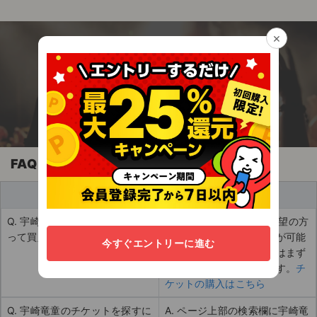
チケットジャム利用規約
プライバシーポリシー
×
今すぐアプリを無料でダウンロード！
特定商取引法に基づく表記
エンタメに関わる全ての人のための安心チケッ
ト売買アプリ
公演登録依頼
不正転売禁止法について
チケットジャムの取り組み
FAQ
音楽情報
買い手
Q. 宇崎竜童のチケットはどうや
A. チケットの購入をご希望の方
って買えますか？
は以下のページから購入が可能
今すぐエントリーに進む
です。ご登録がまだの方はまず
新規登録からお願いします。
チ
ケットの購入はこちら
Q. 宇崎竜童のチケットを探すに
A. ページ上部の検索欄に宇崎竜