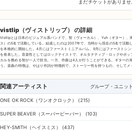
まだチケットがありませ
vistlip（ヴィストリップ） の詳細
Vistlipとは日本のビジュアル系バンドで、智（ヴォーカル）、Yuh（ギター）
ス）の5名で活動している。結成したのは2007年で、当時から現在の5名で活動
を本格的に開始した。4月にはファーストミニアルバム、9月にはファーストシン
を発表した。音楽性としてはロックテイストで、オルタナティブ・ロックやポッ
カルを務める智が一人で担当。一方、作曲は4人が行うことができる。ギターの
う。楽曲の特徴は、やはり作詞が特徴的で、ストーリー性を持つもの、そしてメ
関連アーティスト
グループ・ユニッ
ONE OK ROCK（ワンオクロック） (215)
SUPER BEAVER（スーパービーバー） (103)
HEY-SMITH（ヘイスミス） (437)