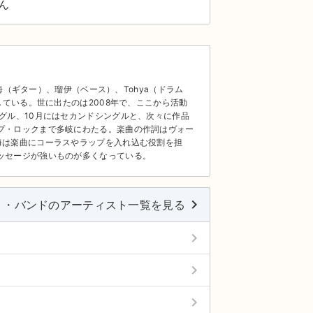
ん
、海（ギター）、瑠伊（ベース）、Tohya（ドラム
している。世に出たのは2008年で、ここから活動
グル、10月にはセカンドシングルと、次々に作品
プ・ロックまで多岐にわたる。楽曲の作詞はヴォー
海は楽曲にコーラスやラップを入れ込む役割を担
ッセージが強いものが多くなっている。
keyboard_arrow_right
ト・バンドのアーティスト一覧を見る
keyboard_arrow_right
keyboard_arrow_right
keyboard_arrow_right