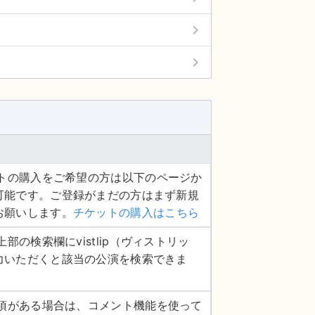
keyboard_arrow_right
keyboard_arrow_right
ケットの購入をご希望の方は以下のページか
可能です。ご登録がまだの方はまず新規
お願いします。
チケットの購入はこちら
ジ上部の検索欄にvistlip（ヴィストリッ
力いただくと該当の公演を検索できま
認事項がある場合は、コメント機能を使って