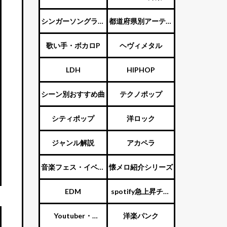
ENTERTAINMENT（旧
シンガーソングライ
都道府県別アーティ
ジャニーズ）
ター
スト
歌い手・ボカロP
ヘヴィメタル
LDH
HIPHOP
シーン別おすすめ曲
テクノポップ
シティポップ
洋ロック
ジャンル解説
アカペラ
音楽フェス・イベン
懐メロ紹介シリーズ
ト
EDM
spotify急上昇チャ
ート
Youtuber・
洋楽パンク