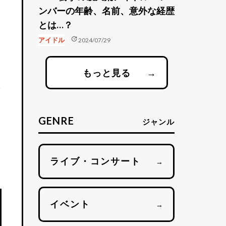
ンバーの年齢、名前、意外な経歴
とは…？
update
アイドル
2024/07/29
もっと見る
→
取
GENRE
ジャンル
ま
ライブ・コンサート
→
イベント
→