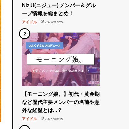
NiziU(ニジュー) メンバー＆グル
ープ情報を総まとめ！
update
アイドル
2024/07/29
【モーニング娘。】初代・黄金期
など歴代主要メンバーの名前や意
外な経歴とは…？
update
アイドル
2025/08/15