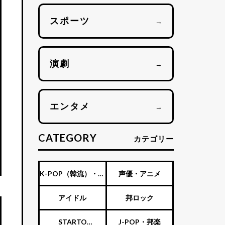
スポーツ
→
演劇
→
エンタメ
→
CATEGORY
カテゴリー
K-POP（韓流）・海
声優・アニメ
外アーティスト
アイドル
邦ロック
STARTO
J-POP・邦楽