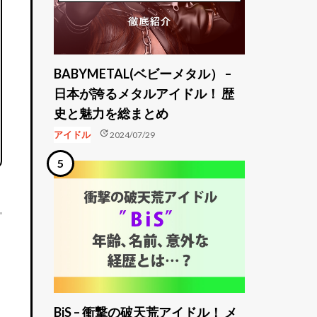
BABYMETAL(ベビーメタル） –
日本が誇るメタルアイドル！ 歴
史と魅力を総まとめ
update
アイドル
2024/07/29
BiS – 衝撃の破天荒アイドル！ メ