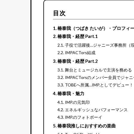
目次
椿泰我（つばき たいが）・プロフィ
椿泰我・経歴 Part.1
子役で活躍後…ジャニーズ事務所（現：S
IMPACTors結成
椿泰我・経歴 Part.2
舞台とミュージカルで主演を務める
IMPACTorsのメンバー全員でジャ
TOBEへ所属…IMP.としてデビュー！
椿泰我・魅力
IMP.の元気印
エネルギッシュなパフォーマンス
IMP.のフォトボーイ
椿泰我推しにおすすめの楽曲