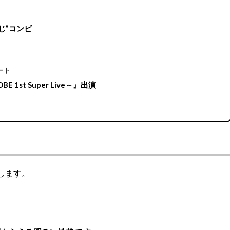
こじ”コンビ
』
ート
 1st Super Live～』出演
します。