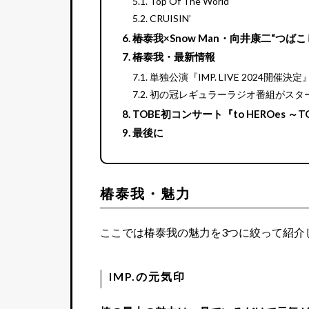
Top Of The World
CRUISIN’
椿泰我×Snow Man・向井康二“つば
椿泰我・最新情報
単独公演『IMP. LIVE 2024開催決定
初の冠レギュラーラジオ番組がスタ
TOBE初コンサート『to HEROes ～TOBE
最後に
椿泰我・魅力
ここでは椿泰我の魅力を3つに絞って紹介
IMP.の元気印