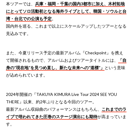
本ツアーでは、
兵庫・福岡・千葉の国内3都市に加え、木村拓哉
にとってソロ活動初となる海外ライブとして、韓国・ソウルと台
湾・台北での公演も予定
。
国内外を巡る、これまで以上にスケールアップしたツアーとなる
見込みです。
また、今夏リリース予定の最新アルバム『Checkpoint』を携え
て開催されるもので、アルバムおよびツアータイトルには、
「自
身の“現在地”を見つめ直し、新たな未来への“道標”」
という意味
が込められています。
2024年開催の『TAKUYA KIMURA Live Tour 2024 SEE YOU
THERE』以来、約2年ぶりとなる今回のツアー。
最新アルバム収録曲のパフォーマンスはもちろん、
これまでのラ
イブで培われてきた圧巻のステージ演出にも期待
が高まっていま
す。