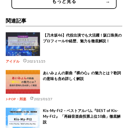
もっと見る
→
関連記事
【乃木坂46】代役出演でも大活躍！阪口珠美の
プロフィールや経歴、魅力を徹底解説！
schedule
アイドル
2021/11/25
あいみょんの新曲『裸の心』の魅力とは？歌詞
の意味も含め詳しく解説
update
J-POP・邦楽
2021/01/27
Kis-My-Ft2 – ベストアルバム『BEST of Kis-
My-Ft2』 「再録音楽曲投票上位10曲」徹底解
説