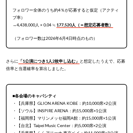
フォロワー全体のうち約4％が応募すると仮定（アクティ
ブ率）
→4,438,000人 × 0.04 ≒
177,520人（＝想定応募者数）
（フォロワー数は2026年6月4日時点のもの）
さらに
「1公演につき1人2枚申し込む」
と想定したうえで、応募
倍率と当選確率を算出しました。
■各会場のキャパシティ
・【兵庫県】GLION ARENA KOBE：約10,000席×2公演
・【ソウル】INSPIRE ARENA：約15,000席×1公演
・【福岡県】マリンメッセ福岡A館：約15,000席×1公演
・【台北】Taipei Music Center：約5,000席×2公演
・【千葉県】ららアリーナ 東京ベイ：約11,000席×3公演