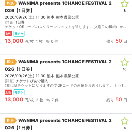
WANIMA presents 1CHANCE FESTIVAL 2
即決
026【1日券】
ライブ・コンサート（海外）
8
2026/09/26(土) 11:30 熊本 熊本農業公園
[詳細]
1日券
イベント
チケットQRコードのスクリーンショットを送ります。 入場口の機械にかざしての入場となります。 チケットブックのログイン情報の方が良ければそちらをお伝えします。 前方エリア抽選などがあれば、...
女性
電チケ
スポーツ
13,000
50
円/枚
1 枚
0 件
残り
日
演劇・ミュージカル
WANIMA presents 1CHANCE FESTIVAL 2
即決
ご利用ガイド
026【1日券】
10
2026/09/26(土) 11:30 熊本 熊本農業公園
ご利用ガイド
[詳細]
チケットぴあで購入
1枚は親チケットになりますのでQRコードの画像をお送りします。 もう1枚はメールで分配させていただきます。 公演中止以外（出演者変更、本人確認等）の返金はいたしかねますのでご了承ください。 公演...
手数料・お支払い方法
女性
電チケ
13,000
50
円/枚
2 枚
7 件
残り
日
AIに質問する
よくある質問
WANIMA presents 1CHANCE FESTIVAL 2
即決
026【1日券】
4
お知らせ