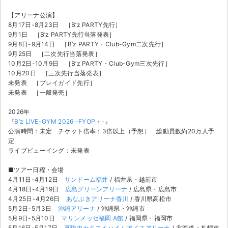
【アリーナ公演】
8月17日-8月23日 ［B’z PARTY先行］
9月1日 ［B’z PARTY先行当落発表］
9月8日-9月14日 ［B’z PARTY・Club-Gym二次先行］
9月25日 ［二次先行当落発表］
10月2日-10月9日 ［B’z PARTY・Club-Gym三次先行］
10月20日 ［三次先行当落発表］
未発表 ［プレイガイド先行］
未発表 ［一般発売］
2026年
『
B’z LIVE-GYM 2026 -FYOP＋-
』
公演時間：未定 チケット倍率：3倍以上（予想） 総動員数約20万人予
定
ライブビューイング：未発表
■ツアー日程・会場
4月11日-4月12日
サンドーム福井
/ 福井県・越前市
4月18日-4月19日
広島グリーンアリーナ
/ 広島県・広島市
4月25日-4月26日
あなぶきアリーナ香川
/ 香川県高松市
5月2日-5月3日
沖縄アリーナ
/ 沖縄県・沖縄市
5月9日-5月10日
マリンメッセ福岡 A館
/ 福岡県・福岡市
5月16日-5月17日
真駒内セキスイハイムアイスアリーナ
/ 北海道・札幌市