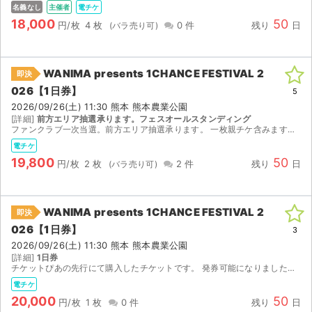
名義なし
主催者
電チケ
18,000
50
円/枚
4 枚
0 件
残り
日
WANIMA presents 1CHANCE FESTIVAL 2
即決
026【1日券】
5
2026/09/26(土) 11:30 熊本 熊本農業公園
[詳細]
前方エリア抽選承ります。フェスオールスタンディング
ファンクラブ一次当選。前方エリア抽選承ります。 一枚親チケ含みます。 本人確認対応不可。
電チケ
19,800
50
円/枚
2 枚
2 件
残り
日
WANIMA presents 1CHANCE FESTIVAL 2
即決
026【1日券】
3
2026/09/26(土) 11:30 熊本 熊本農業公園
[詳細]
1日券
チケットぴあの先行にて購入したチケットです。 発券可能になりましたらチケットのURLをお知らせします。
電チケ
20,000
50
円/枚
1 枚
0 件
残り
日