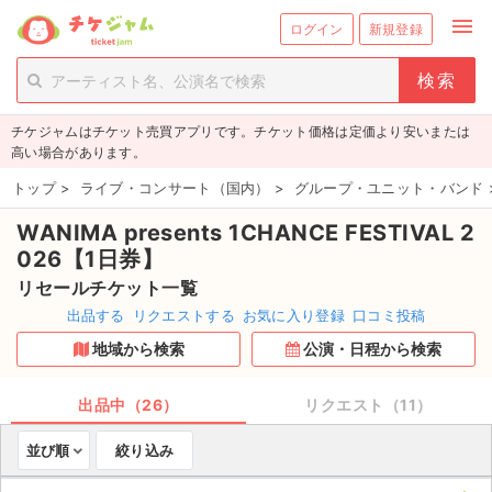
menu
ログイン
新規登録
person_add
exit_to_app
新規会員登録
ログイン
チケジャムはチケット売買アプリです。チケット価格は定価より安いまたは
チケットを探す
高い場合があります。
新着チケット
トップ
>
ライブ・コンサート（国内）
>
グループ・ユニット・バンド
WANIMA presents 1CHANCE FESTIVAL 2
値下げしたチケット
026【1日券】
都道府県からチケットを探す
リセールチケット一覧
出品する
リクエストする
お気に入り登録
口コミ投稿
もうすぐ開催のチケット
地域から検索
公演・日程から検索
チケットのリクエスト一覧
出品中（26）
リクエスト（11）
取扱チケット
並び順
絞り込み
ライブ・コンサート（国内）