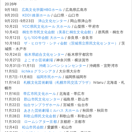
2026年
9月18日
広島文化学園HBGホール
/ 広島県広島市
9月20日
KDDI 維新ホール
/ 山口県・山口市
9月22日-9月23日
津山文化センター
/ 岡山県津山市
10月2日
YCC県民文化ホール 大ホール
/ 山梨県・甲府市
10月4日
桐生市市民文化会館（美喜仁桐生文化会館）
/ 群馬県・桐生市
10月12日
なら100年会館 大ホール
/ 奈良県・奈良市
10月18日
ザ・ヒロサワ・シティ会館（茨城県立県民文化センター）
/ 茨
城県・水戸市
10月24日
栃木県総合文化センター
/ 栃木県宇都宮市
10月27日
よこすか芸術劇場
/ 神奈川県・横須賀市
10月31日-11月1日
沖縄コンベンションセンター
/ 沖縄県・宜野湾市
11月5日
iichiko グランシアタ
/ 大分県大分市
11月7日-11月8日
福岡市民ホール
/ 福岡県福岡市
11月14日
札幌文化芸術劇場（札幌市民交流プラザ）
hitaru / 北海道・札
幌市
11月16日
帯広市民文化ホール
/ 北海道・帯広市
11月20日
郡山市民文化センター
/ 福島県・郡山市
11月22日
仙台サンプラザホール
/ 宮城県・仙台市
11月23日
あきた芸術劇場ミルハス 大ホール
/ 秋田県・秋田市
11月28日
和歌山県民文化会館
/ 和歌山県・和歌山市
11月30日
ロームシアター京都
/ 京都府・京都市
12月4日
松山市民会館
/ 愛媛県・松山市