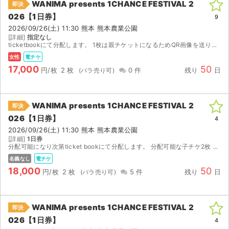
WANIMA presents 1CHANCE FESTIVAL 2
即決
026【1日券】
9
2026/09/26(土) 11:30 熊本 熊本農業公園
[詳細]
指定なし
ticketbookにて分配します。 1枚は親チケットになるためQR画像を送ります。
女性
電チケ
17,000
50
円/枚
2 枚
0 件
残り
日
WANIMA presents 1CHANCE FESTIVAL 2
即決
026【1日券】
4
2026/09/26(土) 11:30 熊本 熊本農業公園
[詳細]
1日券
分配可能になり次第ticket bookにて分配します。 分配可能な子チケ2枚 バラ売り可です。 ※公演中止のみ手数料を差引いた金額を返金致します。 その他のキャンセルは受け付けておりません。
名義なし
電チケ
18,000
50
円/枚
2 枚
5 件
残り
日
WANIMA presents 1CHANCE FESTIVAL 2
即決
026【1日券】
4