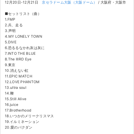
12月20日-12月21日
京セラドーム大阪（大阪ドーム）
/ 大阪府・大阪市
■セットリスト（曲）
1.FMP
2.兵、走る
3.声明
4.MY LONELY TOWN
5.DIVE
6.恐るるなかれ灰は灰に
7.INTO THE BLUE
8.The IIIRD Eye
9.東京
10.消えない虹
11.EPIC MATCH
12.LOVE PHANTOM
13.ultra soul
14.鞭
15.Still Alive
16.juice
17.Brotherhood
18.いつかのメリークリスマス
19.イルミネーション
20.愛のバクダン