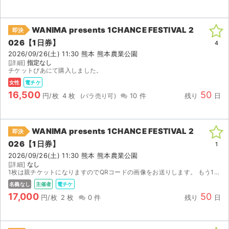
WANIMA presents 1CHANCE FESTIVAL 2
即決
026【1日券】
4
2026/09/26(土) 11:30 熊本 熊本農業公園
[詳細]
指定なし
チケットぴあにて購入しました。
女性
電チケ
16,500
50
円/枚
4 枚
10 件
残り
日
WANIMA presents 1CHANCE FESTIVAL 2
即決
026【1日券】
1
2026/09/26(土) 11:30 熊本 熊本農業公園
[詳細]
なし
1枚は親チケットになりますのでQRコードの画像をお送りします。 もう1枚はメールで分配させていただきます。 公演中止以外（出演者変更、本人確認等）の返金はいたしかねますのでご了承ください。 公演...
名義なし
主催者
電チケ
17,000
50
円/枚
2 枚
0 件
残り
日