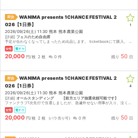
WANIMA presents 1CHANCE FESTIVAL 2
即決
026【1日券】
1
2026/09/26(土) 11:30 熊本 熊本農業公園
[詳細]
フェスのため自由席
予定が合わなくなってしまったため出品します。 ticketbookにて購入。 チケット発券後、1枚は親チケですのでQRコードのスクショをお送りいたします。もう1枚は指定頂いたメールアドレスへ...
女性
電チケ
20,000
50
円/枚
2 枚
0 件
残り
日
WANIMA presents 1CHANCE FESTIVAL 2
即決
026【1日券】
4
2026/09/26(土) 11:30 熊本 熊本農業公園
[詳細]
オールスタンディング 【前方エリア抽選依頼可能です】
ファンクラブ1次先行で当選しましたが、急遽外せない用事が入り、泣く泣くの出品です。 チケットが発券され次第、親チケットのQRコードを、スクリーンショットにて送付します。子チケット1枚は分配にて...
女性
電チケ
20,000
50
円/枚
2 枚
0 件
残り
日