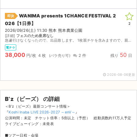
WANIMA presents 1CHANCE FESTIVAL 2
即決
026【1日券】
2
2026/09/26(土) 11:30 熊本 熊本農業公園
[詳細]
フェスのため座席なし
急遽行けなくなったので、出品致します。 1枚親チケを含みますので、親チケはQRコードをお送りいたします。 前方エリアの抽選可能です。よろしくお願いいたします。
電チケ
38,000
50
円/枚
4 枚
2 件
残り
日
2026-08-06更新
B’z（ビーズ） の詳細
＜B’z（ビーズ）最新コンサート情報＞
『
Koshi Inaba LIVE 2026-2027 ～enV～
』
公演時間：未定 チケット倍率：5倍以上（予想） 総動員数約11万人予定
ライブビューイング：未発表
■ツアー日程・会場