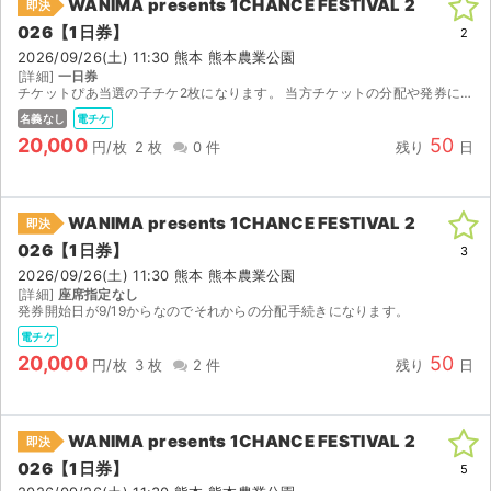
WANIMA presents 1CHANCE FESTIVAL 2
即決
026【1日券】
2
2026/09/26(土) 11:30 熊本 熊本農業公園
[詳細]
一日券
チケットぴあ当選の子チケ2枚になります。 当方チケットの分配や発券に関しては長けていますのでスムーズにお取引することをお約束致します！ お互いに気持ちの良いお取引ができればと思っております！
名義なし
電チケ
20,000
50
円/枚
2 枚
0 件
残り
日
WANIMA presents 1CHANCE FESTIVAL 2
即決
026【1日券】
3
2026/09/26(土) 11:30 熊本 熊本農業公園
[詳細]
座席指定なし
発券開始日が9/19からなのでそれからの分配手続きになります。
電チケ
20,000
50
円/枚
3 枚
2 件
残り
日
WANIMA presents 1CHANCE FESTIVAL 2
即決
026【1日券】
5