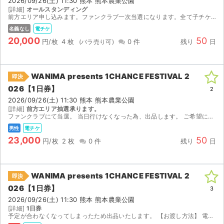
2026/09/26(土) 11:30 熊本 熊本農業公園
[詳細]
オールスタンディング
前方エリア申し込みます。ファンクラブ一次当選になります。全て子チケでご本人名義で入れます。 万が一、落札（当選）しなかった場合や、ご希望の席種に漏れてしまった場合でも、当方では一切の責任を負い...
名義なし
電チケ
20,000
50
円/枚
4 枚
0 件
残り
日
WANIMA presents 1CHANCE FESTIVAL 2
即決
026【1日券】
2
2026/09/26(土) 11:30 熊本 熊本農業公園
[詳細]
前方エリア抽選承ります。
ファンクラブにて当選。 当日行けなくなった為、出品します。 ご希望に応じて前方エリアの抽選も承ります。 ※万が一、当選しなかった場合、当方では一才の責任を負いかねます。当選するように精...
男性
電チケ
23,000
50
円/枚
2 枚
0 件
残り
日
WANIMA presents 1CHANCE FESTIVAL 2
即決
026【1日券】
3
2026/09/26(土) 11:30 熊本 熊本農業公園
[詳細]
1日券
予定が合わなくなってしまったため出品いたします。 【お渡し方法】 電子チケットにて分配いたします。 分配可能になり次第、取引連絡にてURLをお送りします。 【注意事項】 公演が中止となった場...