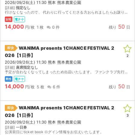
2026/09/26(土) 11:30 熊本 熊本農業公園
[詳細]
指定なし
行けなくなったので、 代わりに行ってくださる方おられましたらお譲りします。よろしくお願いします。親チケットなのでQRコードの画像を送ります。
女性
電チケ
14,000
50
円/枚
1 枚
0 件
残り
日
WANIMA presents 1CHANCE FESTIVAL 2
即決
026【1日券】
2
2026/09/26(土) 11:30 熊本 熊本農業公園
[詳細]
座席指定なし
予定が合わなくなってしまったため出品いたします。 ファンクラブ先行で当選したチケットです。 ※3枚大人チケット、2枚は小人チケットとなります。 ※年齢確認された場合は差額をお支払いすればご入場...
男性
電チケ
14,000
50
円/枚
5 枚
6 件
残り
日
WANIMA presents 1CHANCE FESTIVAL 2
即決
サイト情報
026【1日券】
3
2026/09/26(土) 11:30 熊本 熊本農業公園
チケットジャム運営会社
[詳細]
一日券
公演前日にticket book ログイン情報をお伝えいたします。