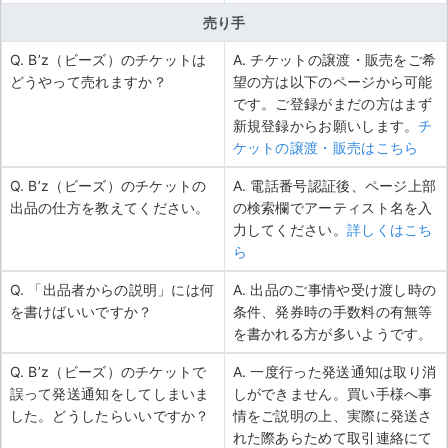
売り手
Q. B’z（ビーズ）のチケットは
A. チケットの譲渡・販売をご希
どうやって売れますか？
望の方は以下のページから可能
です。ご登録がまだの方はまず
新規登録からお願いします。
チ
ケットの譲渡・販売はこちら
Q. B’z（ビーズ）のチケットの
A. 電話番号認証後、ページ上部
出品の仕方を教えてください。
の検索欄でアーティスト名を入
力してください。
詳しくはこち
ら
Q. 「出品者からの説明」には何
A. 出品のご事情や受け渡し時の
を書けばいいですか？
条件、発券時の手数料の有無等
を書かれる方が多いようです。
Q. B’z（ビーズ）のチケットで
A. 一度行った発送通知は取り消
誤って発送通知をしてしまいま
しができません。買い手様へ事
した。どうしたらいいですか？
情をご説明の上、実際に発送さ
れた際あらためて取引連絡にて