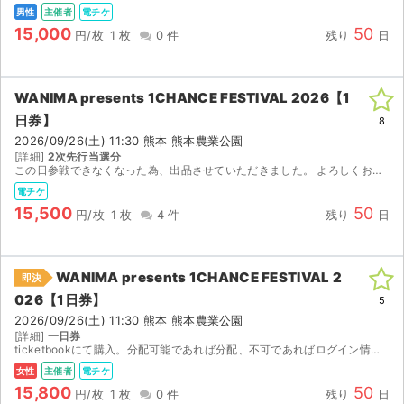
チケットジャム利用規約
男性
主催者
電チケ
15,000
50
円/枚
1 枚
0 件
残り
日
プライバシーポリシー
特定商取引法に基づく表記
WANIMA presents 1CHANCE FESTIVAL 2026【1
日券】
公演登録依頼
8
2026/09/26(土) 11:30 熊本 熊本農業公園
[詳細]
2次先行当選分
不正転売禁止法について
この日参戦できなくなった為、出品させていただきました。 よろしくお願いいたします。
電チケ
チケットジャムの取り組み
15,500
50
円/枚
1 枚
4 件
残り
日
音楽情報
WANIMA presents 1CHANCE FESTIVAL 2
即決
026【1日券】
5
2026/09/26(土) 11:30 熊本 熊本農業公園
[詳細]
一日券
ticketbookにて購入。分配可能であれば分配、不可であればログイン情報にてQRを表示できるようにします。公演中止以外の返金は不可。
女性
主催者
電チケ
15,800
50
円/枚
1 枚
0 件
残り
日