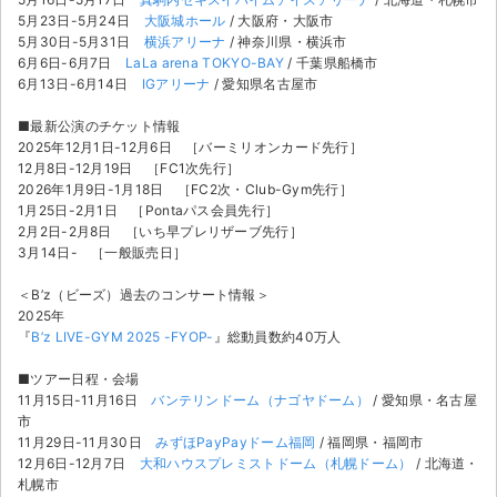
5月23日-5月24日
大阪城ホール
/ 大阪府・大阪市
5月30日-5月31日
横浜アリーナ
/ 神奈川県・横浜市
6月6日-6月7日
LaLa arena TOKYO-BAY
/ 千葉県船橋市
6月13日-6月14日
IGアリーナ
/ 愛知県名古屋市
■最新公演のチケット情報
2025年12月1日-12月6日 ［バーミリオンカード先行］
12月8日-12月19日 ［FC1次先行］
2026年1月9日-1月18日 ［FC2次・Club-Gym先行］
1月25日-2月1日 ［Pontaパス会員先行］
2月2日-2月8日 ［いち早プレリザーブ先行］
3月14日- ［一般販売日］
＜B’z（ビーズ）過去のコンサート情報＞
2025年
『
B’z LIVE-GYM 2025 -FYOP-
』総動員数約40万人
■ツアー日程・会場
11月15日-11月16日
バンテリンドーム（ナゴヤドーム）
/ 愛知県・名古屋
市
11月29日-11月30日
みずほPayPayドーム福岡
/ 福岡県・福岡市
12月6日-12月7日
大和ハウスプレミストドーム（札幌ドーム）
/ 北海道・
札幌市