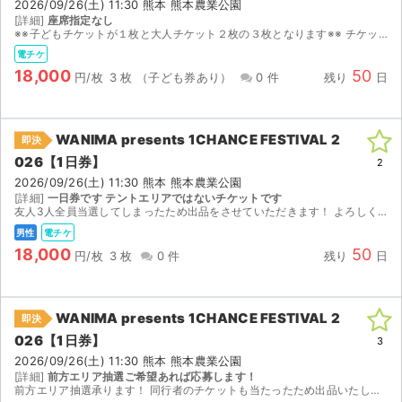
2026/09/26(土) 11:30 熊本 熊本農業公園
[詳細]
座席指定なし
※※子どもチケットが１枚と大人チケット２枚の３枚となります※※ チケットぴあ 1次先行当選分で、MOALAにて発券予定です。 同行者分のチケットを分配させていただきます。 分配時に名義...
電チケ
18,000
50
円/枚
3 枚
（子ども券あり）
0 件
残り
日
WANIMA presents 1CHANCE FESTIVAL 2
即決
026【1日券】
2
2026/09/26(土) 11:30 熊本 熊本農業公園
[詳細]
一日券です テントエリアではないチケットです
友人3人全員当選してしまったため出品をさせていただきます！ よろしくお願いします。
男性
電チケ
18,000
50
円/枚
3 枚
0 件
残り
日
WANIMA presents 1CHANCE FESTIVAL 2
即決
026【1日券】
3
2026/09/26(土) 11:30 熊本 熊本農業公園
[詳細]
前方エリア抽選ご希望あれば応募します！
前方エリア抽選承ります！ 同行者のチケットも当たったため出品いたします。 【お渡し方法】 電子チケットチケットブックにて分配いたします。 分配可能になり次第、取引連絡にてURLをお送りします。...