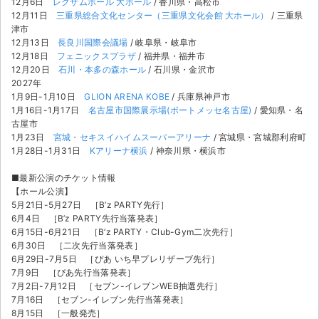
12月6日
レクザムホール 大ホール
/ 香川県・高松市
12月11日
三重県総合文化センター（三重県文化会館 大ホール）
/ 三重県
津市
12月13日
長良川国際会議場
/ 岐阜県・岐阜市
12月18日
フェニックスプラザ
/ 福井県・福井市
12月20日
石川・本多の森ホール
/ 石川県・金沢市
2027年
1月9日-1月10日
GLION ARENA KOBE
/ 兵庫県神戸市
1月16日-1月17日
名古屋市国際展示場(ポートメッセ名古屋)
/ 愛知県・名
古屋市
1月23日
宮城・セキスイハイムスーパーアリーナ
/ 宮城県・宮城郡利府町
1月28日-1月31日
Kアリーナ横浜
/ 神奈川県・横浜市
■最新公演のチケット情報
【ホール公演】
5月21日-5月27日 ［B’z PARTY先行］
6月4日 ［B’z PARTY先行当落発表］
6月15日-6月21日 ［B’z PARTY・Club-Gym二次先行］
6月30日 ［二次先行当落発表］
6月29日-7月5日 ［ぴあ いち早プレリザーブ先行］
7月9日 ［ぴあ先行当落発表］
7月2日-7月12日 ［セブン-イレブンWEB抽選先行］
7月16日 ［セブン-イレブン先行当落発表］
8月15日 ［一般発売］