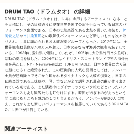
DRUM TAO（ドラムタオ） の詳細
DRUM TAO（ドラム・タオ）は、世界に通用するアーティストになること
を目標にし、その目標通りに現在世界各国で公演を行なっている日本のパ
フォーマンス集団である。日本の伝統楽器である太鼓を用いた演技と、
片
岡愛之助
や
市川染五郎
との歌舞伎パフォーマンスなど新しいものを次々取
り入れ、世界に認められる和太鼓演奏グループとなった。2017年には、全
世界観客動員数が700万人を超え、日本のみならず海外の観客も魅了して
いる。1993年に愛知県で活動していたが、1995年に大分県竹田市久住町に
活動の拠点を移した。2004年にはイギリス・スコットランドで初の海外公
演を果たし、NY・Newsweek誌に（DRUM TAOは、日本を世界に売り込
む顔になる）と絶賛された。この圧倒的に人気な要因としては、メンバー
全員が筋肉隆々でそこから叩かれるダイナミックな太鼓の演奏と、日本の
伝統楽器である三味線や、琴、笛などが全て調和され最高の曲が作り出さ
れている点である。また演奏中にダイナミックなバク転などといったパフ
ォーマンスもあり観客たちを釘付けにする。時間が過ぎるのがあっという
間に感じるところも魅力の１つと言えるだろう。メンバーが約30人に増
え、これからまた新しいパフォーマンスを披露していくであろうDRUM TA
サイト情報
Oに世界中が注目している。
チケットジャム運営会社
関連アーティスト