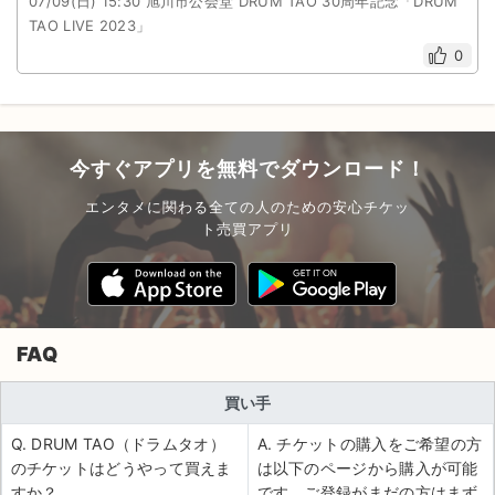
07/09(日) 15:30 旭川市公会堂 DRUM TAO 30周年記念「DRUM
TAO LIVE 2023」
0
今すぐアプリを無料でダウンロード！
エンタメに関わる全ての人のための安心チケッ
ト売買アプリ
FAQ
買い手
Q. DRUM TAO（ドラムタオ）
A. チケットの購入をご希望の方
のチケットはどうやって買えま
は以下のページから購入が可能
すか？
です。ご登録がまだの方はまず