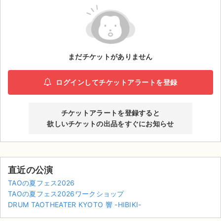
ライブ・コンサート（海外）
イベント
まだチケットがありません
スポーツ
演劇・ミュージカル
ログインしてチケットアラートを登録
ご利用ガイド
チケットアラートを登録すると
欲しいチケットの出品をすぐにお知らせ
ご利用ガイド
手数料・お支払い方法
直近の公演
AIに質問する
TAOの夏フェス2026
TAOの夏フェス2026ワークショップ
よくある質問
DRUM TAOTHEATER KYOTO 響 -HIBIKI-
お知らせ