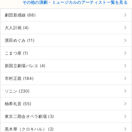
チケットジャム利用規約
その他の演劇・ミュージカルのアーティスト一覧を見る
keyboard_arrow_right
プライバシーポリシー
劇団新感線 (68)
keyboard_arrow_right
特定商取引法に基づく表記
大人計画 (4)
keyboard_arrow_right
公演登録依頼
濱田めぐみ (11)
keyboard_arrow_right
不正転売禁止法について
こまつ座 (1)
keyboard_arrow_right
チケットジャムの取り組み
新国立劇場バレエ (4)
keyboard_arrow_right
音楽情報
市村正親 (184)
keyboard_arrow_right
ソニン (230)
keyboard_arrow_right
柚希礼音 (55)
keyboard_arrow_right
東京二期会オペラ劇場 (3)
keyboard_arrow_right
黒木華（クロキハル） (2)