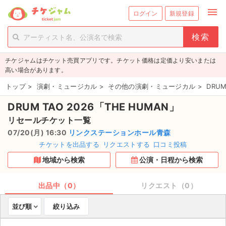
menu
ログイン
新規登録
person_add
exit_to_app
新規会員登録
ログイン
チケジャムはチケット売買アプリです。チケット価格は定価より安いまたは
チケットを探す
高い場合があります。
新着チケット
トップ
>
演劇・ミュージカル
>
その他の演劇・ミュージカル
>
DRU
DRUM TAO 2026「THE HUMAN」
値下げしたチケット
リセールチケット一覧
都道府県からチケットを探す
07/20(月) 16:30
リンクステーションホール青森
チケットを出品する
リクエストする
口コミ投稿
もうすぐ開催のチケット
地域から検索
公演・日程から検索
チケットのリクエスト一覧
出品中（0）
リクエスト（0）
取扱チケット
並び順
絞り込み
ライブ・コンサート（国内）