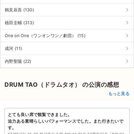
keyboard_arrow_right
鶴見辰吾 (130)
keyboard_arrow_right
植田圭輔 (313)
keyboard_arrow_right
One on One（ワンオンワン／劇団） (15)
keyboard_arrow_right
成河 (11)
keyboard_arrow_right
内野聖陽 (22)
DRUM TAO（ドラムタオ） の公演の感想
もっと見る
とても良い席で観覧できました。
迫力ある素晴らしいパフォーマンスでした。また行きたいで
す。