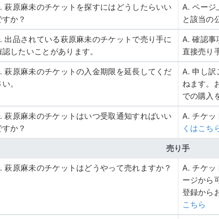
Q. 萩原麻未のチケットを探すにはどうしたらいい
A. ペ
ですか？
と該当の
Q. 出品されている萩原麻未のチケットで売り手に
A. 確
確認したいことがあります。
直接売り
Q. 萩原麻未のチケットの入金期限を延長してくだ
A. 申
さい。
ねます。
での購入
Q. 萩原麻未のチケットはいつ受取通知すればいい
A. チケ
ですか？
くはこち
売り手
Q. 萩原麻未のチケットはどうやって売れますか？
A. チ
ージから
登録から
こちら