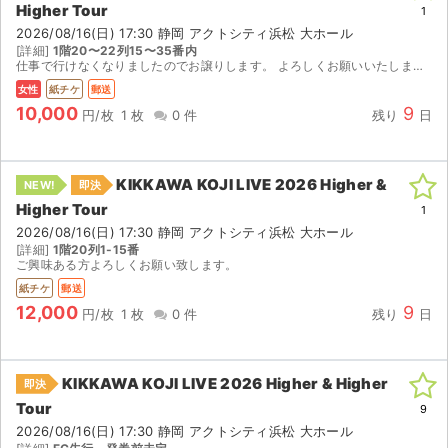
Higher Tour
1
2026/08/16(日) 17:30 静岡 アクトシティ浜松 大ホール
ライブ・コンサート（海外）
[詳細]
1階20〜22列15〜35番内
仕事で行けなくなりましたのでお譲りします。 よろしくお願いいたします。
イベント
女性
紙チケ
郵送
10,000
9
円/枚
1 枚
0 件
残り
日
スポーツ
演劇・ミュージカル
KIKKAWA KOJI LIVE 2026 Higher &
NEW!
即決
Higher Tour
1
ご利用ガイド
2026/08/16(日) 17:30 静岡 アクトシティ浜松 大ホール
[詳細]
1階20列1-15番
ご利用ガイド
ご興味ある方よろしくお願い致します。
紙チケ
郵送
手数料・お支払い方法
12,000
9
円/枚
1 枚
0 件
残り
日
AIに質問する
KIKKAWA KOJI LIVE 2026 Higher & Higher
即決
よくある質問
Tour
9
2026/08/16(日) 17:30 静岡 アクトシティ浜松 大ホール
お知らせ