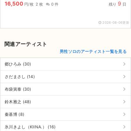
チケットジャム利用規約
16,500
9
円/枚
2 枚
0 件
残り
日
プライバシーポリシー
2026-08-06更新
特定商取引法に基づく表記
公演登録依頼
関連アーティスト
男性ソロのアーティスト一覧を見る
不正転売禁止法について
keyboard_arrow_right
郷ひろみ (30)
チケットジャムの取り組み
keyboard_arrow_right
さだまさし (14)
音楽情報
keyboard_arrow_right
布袋寅泰 (30)
keyboard_arrow_right
鈴木雅之 (48)
keyboard_arrow_right
秦基博 (8)
keyboard_arrow_right
氷川きよし（KIINA.） (16)