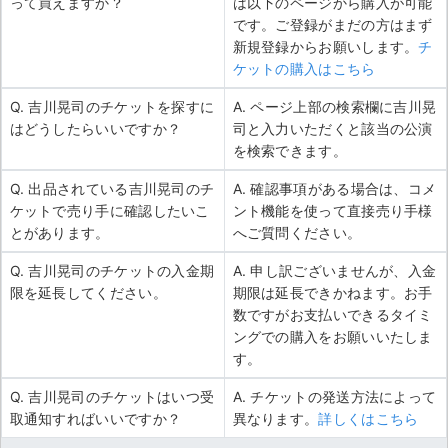
って買えますか？
は以下のページから購入が可能
です。ご登録がまだの方はまず
新規登録からお願いします。
チ
ケットの購入はこちら
Q. 吉川晃司のチケットを探すに
A. ページ上部の検索欄に吉川晃
はどうしたらいいですか？
司と入力いただくと該当の公演
を検索できます。
Q. 出品されている吉川晃司のチ
A. 確認事項がある場合は、コメ
ケットで売り手に確認したいこ
ント機能を使って直接売り手様
とがあります。
へご質問ください。
Q. 吉川晃司のチケットの入金期
A. 申し訳ございませんが、入金
限を延長してください。
期限は延長できかねます。お手
数ですがお支払いできるタイミ
ングでの購入をお願いいたしま
す。
Q. 吉川晃司のチケットはいつ受
A. チケットの発送方法によって
取通知すればいいですか？
異なります。
詳しくはこちら