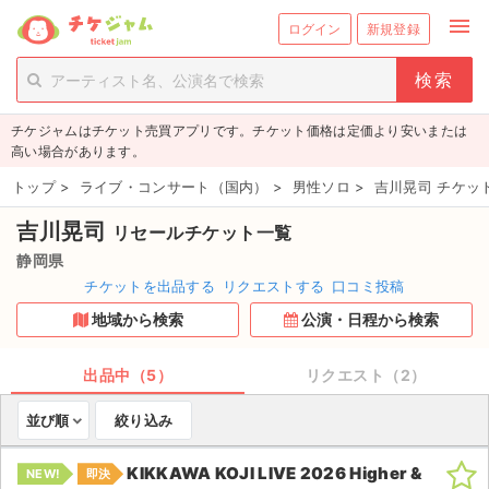
menu
ログイン
新規登録
person_add
exit_to_app
新規会員登録
ログイン
チケジャムはチケット売買アプリです。チケット価格は定価より安いまたは
チケットを探す
高い場合があります。
新着チケット
トップ
>
ライブ・コンサート（国内）
>
男性ソロ
>
吉川晃司 チケッ
吉川晃司
リセールチケット一覧
値下げしたチケット
静岡県
都道府県からチケットを探す
チケットを出品する
リクエストする
口コミ投稿
地域から検索
公演・日程から検索
もうすぐ開催のチケット
チケットのリクエスト一覧
出品中（5）
リクエスト（2）
並び順
絞り込み
取扱チケット
KIKKAWA KOJI LIVE 2026 Higher &
NEW!
即決
ライブ・コンサート（国内）