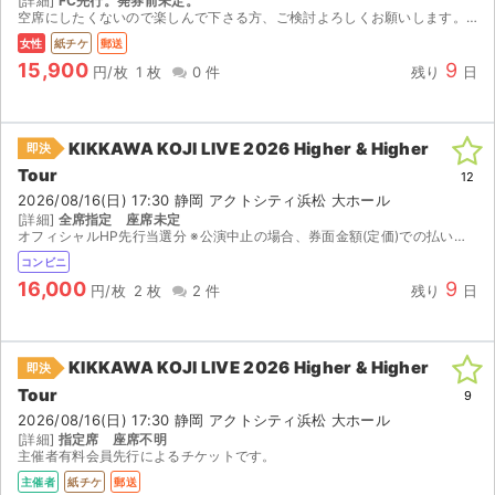
[詳細]
FC先行。発券前未定。
空席にしたくないので楽しんで下さる方、ご検討よろしくお願いします。24時間以内にレターパックプラスで発送します。中止の際は手数料を差し引いて返金します。
女性
紙チケ
郵送
15,900
9
円/枚
1 枚
0 件
残り
日
KIKKAWA KOJI LIVE 2026 Higher & Higher
即決
Tour
12
2026/08/16(日) 17:30 静岡 アクトシティ浜松 大ホール
[詳細]
全席指定 座席未定
オフィシャルHP先行当選分 ※公演中止の場合、券面金額(定価)での払い戻しになります。
コンビニ
16,000
9
円/枚
2 枚
2 件
残り
日
KIKKAWA KOJI LIVE 2026 Higher & Higher
即決
Tour
9
サイト情報
2026/08/16(日) 17:30 静岡 アクトシティ浜松 大ホール
[詳細]
指定席 座席不明
チケットジャム運営会社
主催者有料会員先行によるチケットです。
主催者
紙チケ
郵送