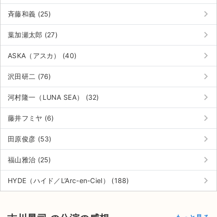
keyboard_arrow_right
斉藤和義 (25)
keyboard_arrow_right
葉加瀬太郎 (27)
keyboard_arrow_right
ASKA（アスカ） (40)
keyboard_arrow_right
沢田研二 (76)
keyboard_arrow_right
河村隆一（LUNA SEA） (32)
keyboard_arrow_right
藤井フミヤ (6)
keyboard_arrow_right
田原俊彦 (53)
keyboard_arrow_right
福山雅治 (25)
keyboard_arrow_right
HYDE（ハイド／L’Arc-en-Ciel） (188)