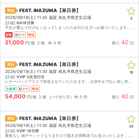
FEST. INAZUMA【単日券】
即決
2026/09/19(土) 11:30 滋賀 烏丸半島芝生広場
5
[詳細]
GA19日券
予定が重なり行けなくなってしまったため行ける方へお譲りいたします。 【お渡し方法】 紙チケット(1次先行) 【注意事項】 公演が中止となった場合のみ、手数料を差し引いた金額を返金いたします。 取...
女性
紙チケ
郵送
21,000
40
円/枚
2 枚
0 件
残り
日
FEST. INAZUMA【単日券】
即決
2026/09/19(土) 11:30 滋賀 烏丸半島芝生広場
18
[詳細]
VVIP 2次先行分
レターパックプラスで発送させていただきます。 公演中止で払い戻し対応の場合のみ手数料をひいた金額を返金させていただきます。 その他如何なる理由においてもキャンセル不可とさせていただきます。
主催者
紙チケ
郵送
54,000
40
円/枚
2 枚
0 件
残り
日
FEST. INAZUMA【単日券】
即決
2026/09/19(土) 11:30 滋賀 烏丸半島芝生広場
26
[詳細]
VVIP 19日券
重複なし 紙チケットとなりますので届き次第郵送でお送りいたします。 チケット流通センターお取引専用封筒にて郵送いたします。取引メッセージで住所、氏名のご提示をよろしくお願いいたします。