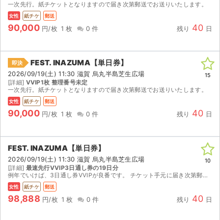
一次先行。紙チケットとなりますので届き次第郵送でお送りいたします。
女性
紙チケ
郵送
90,000
40
円/枚
1 枚
0 件
残り
日
FEST. INAZUMA【単日券】
即決
2026/09/19(土) 11:30 滋賀 烏丸半島芝生広場
15
[詳細]
VVIP1枚 整理番号未定
一次先行。紙チケットとなりますので届き次第郵送でお送りいたします。
女性
紙チケ
郵送
90,000
40
円/枚
1 枚
0 件
残り
日
FEST. INAZUMA【単日券】
2026/09/19(土) 11:30 滋賀 烏丸半島芝生広場
10
[詳細]
最速先行VVIP3日通し券の19日分
例年でいけば、3日通し券VVIPが良番です。 チケット手元に届き次第郵送いたします。 いかなる場合も返金不可
女性
紙チケ
郵送
98,888
40
円/枚
1 枚
0 件
残り
日