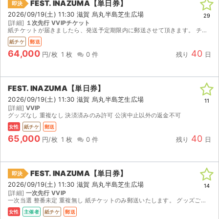
FEST. INAZUMA【単日券】
即決
2026/09/19(土) 11:30 滋賀 烏丸半島芝生広場
29
[詳細]
１次先行 VVIPチケット
紙チケットが届きましたら、発送予定期限内に郵送させて頂きます。 チケットのみでグッズの郵送はないです(サイトの規約により取り消しされないように) ……… 出演者変更、体調不良、仕事の都合、...
紙チケ
郵送
64,000
40
円/枚
1 枚
0 件
残り
日
FEST. INAZUMA【単日券】
2026/09/19(土) 11:30 滋賀 烏丸半島芝生広場
11
[詳細]
VVIP
グッズなし 重複なし 決済済みのみ許可 公演中止以外の返金不可
女性
紙チケ
郵送
65,000
40
円/枚
1 枚
0 件
残り
日
FEST. INAZUMA【単日券】
即決
2026/09/19(土) 11:30 滋賀 烏丸半島芝生広場
14
[詳細]
一次先行 VVIP
一次当選 整番未定 重複無し 紙チケットのみ郵送いたします。 グッズご希望の場合はご相談ください。 整番に関するクレームはお受けできません。 イベント中止で返金対応の場合のみ送料・手数料を差...
女性
主催者
紙チケ
郵送