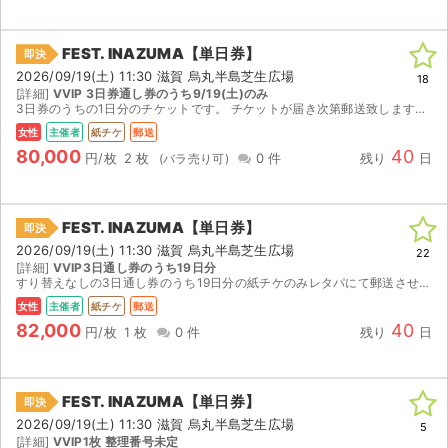
FEST. INAZUMA【単日券】
即決
2026/09/19(土) 11:30 滋賀 烏丸半島芝生広場
18
[詳細]
VVIP 3日券通し券のうち9/19(土)のみ
3日券のうちの1日分のチケットです。 チケットが届き次第郵送致します。 公演中止の場合手数料を引いた金額を返金致します。それ以外の返金／キャンセル不可。
女性
主催者
紙チケ
郵送
80,000
40
円/枚
2 枚
0 件
残り
日
FEST. INAZUMA【単日券】
即決
2026/09/19(土) 11:30 滋賀 烏丸半島芝生広場
22
[詳細]
VVIP3日通し券のうち19日分
すり替えなしの3日通し券のうち19日分の紙チケのみレタパにて郵送させていただきます。 公演中止以外、いかなる理由（体調不良、公共交通機関の遅延、出演者変更等）でも一切返金対応はいたしません。
女性
主催者
紙チケ
郵送
82,000
40
円/枚
1 枚
0 件
残り
日
FEST. INAZUMA【単日券】
即決
2026/09/19(土) 11:30 滋賀 烏丸半島芝生広場
5
[詳細]
VVIP1枚 整理番号未定