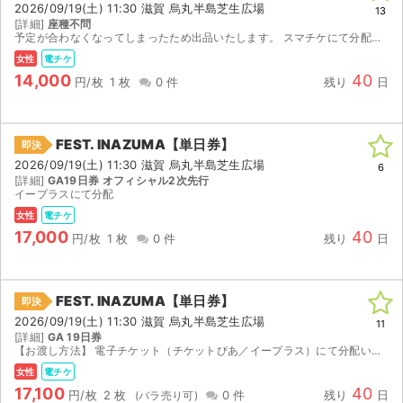
2026/09/19(土) 11:30 滋賀 烏丸半島芝生広場
13
[詳細]
座種不問
ライブ・コンサート（海外）
予定が合わなくなってしまったため出品いたします。 スマチケにて分配いたします。 分配可能になり次第、取引連絡にて連絡いたします。 迅速な対応心がけますので是非お声かけください。
女性
電チケ
イベント
14,000
40
円/枚
1 枚
0 件
残り
日
スポーツ
FEST. INAZUMA【単日券】
即決
演劇・ミュージカル
2026/09/19(土) 11:30 滋賀 烏丸半島芝生広場
6
[詳細]
GA19日券 オフィシャル2次先行
イープラスにて分配
ご利用ガイド
女性
電チケ
17,000
40
ご利用ガイド
円/枚
1 枚
0 件
残り
日
手数料・お支払い方法
FEST. INAZUMA【単日券】
即決
AIに質問する
2026/09/19(土) 11:30 滋賀 烏丸半島芝生広場
11
[詳細]
GA 19日券
【お渡し方法】 電子チケット（チケットぴあ／イープラス）にて分配いたします。 分配可能になり次第、取引連絡にてURLをお送りします。 【注意事項】 公演が中止となった場合のみ、手数料...
よくある質問
女性
電チケ
17,100
40
お知らせ
円/枚
2 枚
0 件
残り
日