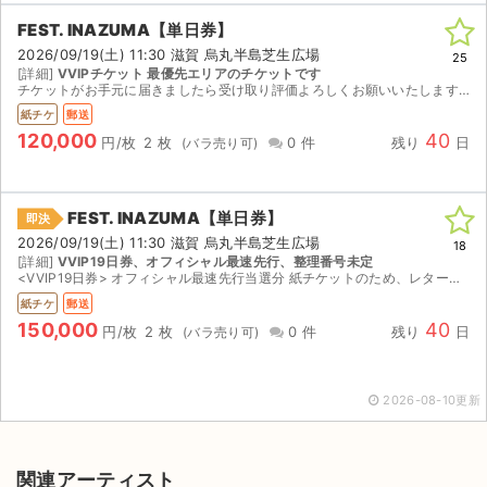
FEST. INAZUMA【単日券】
2026/09/19(土) 11:30 滋賀 烏丸半島芝生広場
25
[詳細]
VVIPチケット 最優先エリアのチケットです
チケットがお手元に届きましたら受け取り評価よろしくお願いいたします。都内手渡しも可
紙チケ
郵送
120,000
40
円/枚
2 枚
0 件
残り
日
FEST. INAZUMA【単日券】
即決
2026/09/19(土) 11:30 滋賀 烏丸半島芝生広場
18
[詳細]
VVIP19日券、オフィシャル最速先行、整理番号未定
<VVIP19日券> オフィシャル最速先行当選分 紙チケットのため、レターパックにて郵送します。整理番号は券面でご確認ください。 ※グッズも必要な方は、レターパック郵送できるサイズか分かり...
紙チケ
郵送
150,000
40
円/枚
2 枚
0 件
残り
日
2026-08-10更新
関連アーティスト