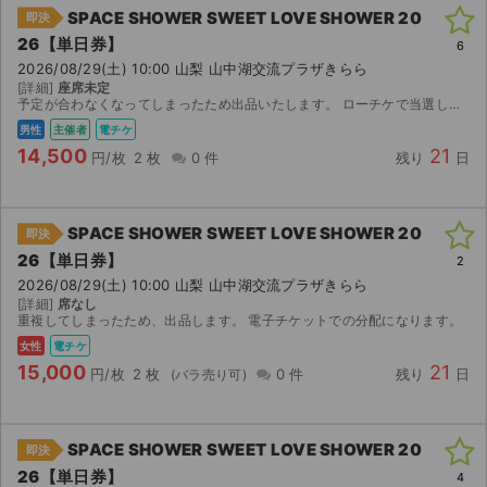
SPACE SHOWER SWEET LOVE SHOWER 20
即決
26【単日券】
6
2026/08/29(土) 10:00 山梨 山中湖交流プラザきらら
[詳細]
座席未定
予定が合わなくなってしまったため出品いたします。 ローチケで当選したチケットです。 【お渡し方法】 電子チケット（ローチケ）にて分配いたします。 分配可能になり次第、取引連絡にてUR...
男性
主催者
電チケ
14,500
21
円/枚
2 枚
0 件
残り
日
SPACE SHOWER SWEET LOVE SHOWER 20
即決
26【単日券】
2
2026/08/29(土) 10:00 山梨 山中湖交流プラザきらら
[詳細]
席なし
重複してしまったため、出品します。 電子チケットでの分配になります。
女性
電チケ
15,000
21
円/枚
2 枚
0 件
残り
日
SPACE SHOWER SWEET LOVE SHOWER 20
即決
26【単日券】
4