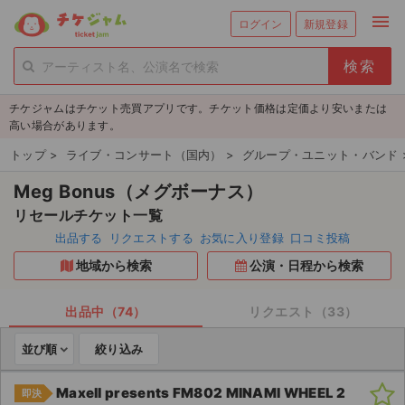
menu
ログイン
新規登録
person_add
exit_to_app
新規会員登録
ログイン
チケジャムはチケット売買アプリです。チケット価格は定価より安いまたは
チケットを探す
高い場合があります。
新着チケット
トップ
>
ライブ・コンサート（国内）
>
グループ・ユニット・バンド
Meg Bonus（メグボーナス）
値下げしたチケット
リセールチケット一覧
都道府県からチケットを探す
出品する
リクエストする
お気に入り登録
口コミ投稿
地域から検索
公演・日程から検索
もうすぐ開催のチケット
チケットのリクエスト一覧
出品中（74）
リクエスト（33）
並び順
絞り込み
取扱チケット
Maxell presents FM802 MINAMI WHEEL 2
即決
ライブ・コンサート（国内）