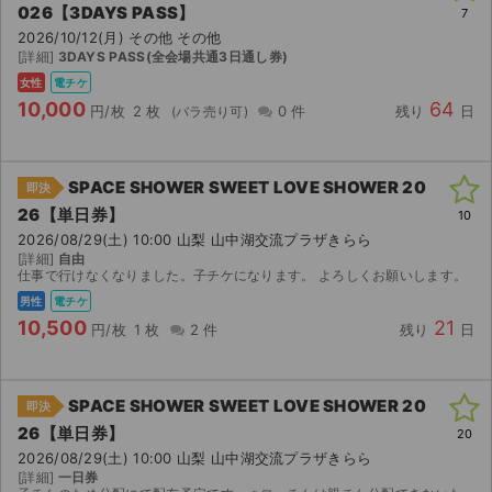
026【3DAYS PASS】
7
2026/10/12(月) その他 その他
ライブ・コンサート（海外）
[詳細]
3DAYS PASS(全会場共通3日通し券)
女性
電チケ
イベント
10,000
64
円/枚
2 枚
0 件
残り
日
スポーツ
演劇・ミュージカル
SPACE SHOWER SWEET LOVE SHOWER 20
即決
26【単日券】
10
2026/08/29(土) 10:00 山梨 山中湖交流プラザきらら
ご利用ガイド
[詳細]
自由
仕事で行けなくなりました。子チケになります。 よろしくお願いします。
ご利用ガイド
男性
電チケ
10,500
21
円/枚
1 枚
2 件
残り
日
手数料・お支払い方法
AIに質問する
SPACE SHOWER SWEET LOVE SHOWER 20
即決
26【単日券】
よくある質問
20
2026/08/29(土) 10:00 山梨 山中湖交流プラザきらら
[詳細]
一日券
お知らせ