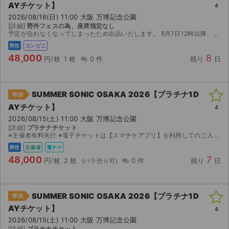
AYチケット】
4
2026/08/16(日) 11:00 大阪 万博記念公園
[詳細]
野外フェスの為、座席指定なし
予定が合わなくなってしまったため出品いたします。 8月7日12時以降、ローソンでチケットと引換えが可能です。 ※公演が中止となった場合のみ、手数料を差し引いた金額を返金いたします。 取引確定...
男性
コンビニ
48,000
8
円/枚
1 枚
0 件
残り
日
SUMMER SONIC OSAKA 2026【プラチナ1D
即決
AYチケット】
4
2026/08/15(土) 11:00 大阪 万博記念公園
[詳細]
プラチナチケット
※主催者有料先行 ※電子チケットは【スマチケアプリ】を利用してのご入場となりますので、アプリのダウンロードをお願い致します。 ダウンロード期間になりましたら、取引連絡へスマチケ受取用ＵＲＬの...
男性
主催者
電チケ
48,000
7
円/枚
2 枚
0 件
残り
日
SUMMER SONIC OSAKA 2026【プラチナ1D
即決
AYチケット】
4
2026/08/15(土) 11:00 大阪 万博記念公園
[詳細]
プラチナチケット