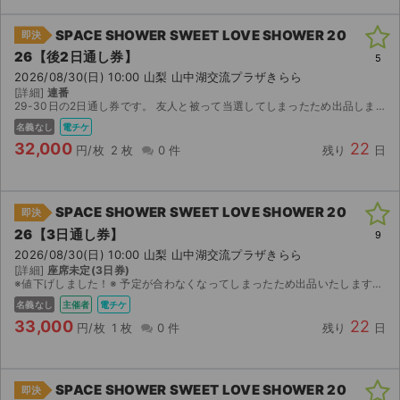
SPACE SHOWER SWEET LOVE SHOWER 20
即決
26【後2日通し券】
5
2026/08/30(日) 10:00 山梨 山中湖交流プラザきらら
[詳細]
連番
29-30日の2日通し券です。 友人と被って当選してしまったため出品します。 落札いただいた場合、 分配に必要な個人情報を教えていただき、 私と友人からそれぞれの子チケを分配します。 私たち...
名義なし
電チケ
32,000
22
円/枚
2 枚
0 件
残り
日
SPACE SHOWER SWEET LOVE SHOWER 20
即決
26【3日通し券】
9
2026/08/30(日) 10:00 山梨 山中湖交流プラザきらら
[詳細]
座席未定(3日券)
※値下げしました！※ 予定が合わなくなってしまったため出品いたします。 2枚当選の1枚（子チケ）です。 チケットの引き渡しについての相談歓迎です。 価格交渉もお受けいたします。 【...
名義なし
主催者
電チケ
33,000
22
円/枚
1 枚
0 件
残り
日
SPACE SHOWER SWEET LOVE SHOWER 20
即決