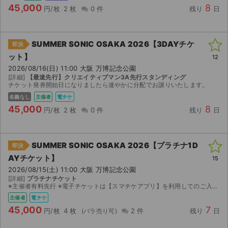
45,000
8
円/枚
2 枚
0 件
残り
日
SUMMER SONIC OSAKA 2026【3DAYチケ
即決
ット】
12
2026/08/16(日) 11:00 大阪 万博記念公園
[詳細]
【最速先行】クリエイティブマン3A先行スタンディング
チケット発券開始日になりましたら速やかに分配でお譲りいたします。
名義なし
主催者
電チケ
45,000
8
円/枚
2 枚
0 件
残り
日
SUMMER SONIC OSAKA 2026【プラチナ1D
即決
AYチケット】
15
2026/08/15(土) 11:00 大阪 万博記念公園
[詳細]
プラチナチケット
※主催者有料先行 ※電子チケットは【スマチケアプリ】を利用してのご入場となりますので、アプリのダウンロードをお願い致します。 ダウンロード期間になりましたら、取引連絡へスマチケ受取用ＵＲＬの...
主催者
電チケ
45,000
7
円/枚
4 枚
2 件
残り
日