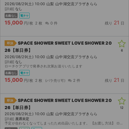
2026/08/29(土) 10:00 山梨 山中湖交流プラザきらら
[詳細]
なし
名義なし
電チケ
15,000
21
円/枚
2 枚
0 件
残り
日
SPACE SHOWER SWEET LOVE SHOWER 20
即決
26【単日券】
6
2026/08/29(土) 10:00 山梨 山中湖交流プラザきらら
[詳細]
なし
ローチケアプリで発券され次第お送りいたします
名義なし
電チケ
15,000
21
円/枚
2 枚
2 件
残り
日
SPACE SHOWER SWEET LOVE SHOWER 20
即決
26【単日券】
12
2026/08/29(土) 10:00 山梨 山中湖交流プラザきらら
[詳細]
座席未定
予定が合わなくなってしまったため出品いたします。 【お渡し方法】 ローチケを使用します。全て子チケのお譲りです。 公演の14日前10時からチケット表示され、それ以降に分配可能になる見込み...