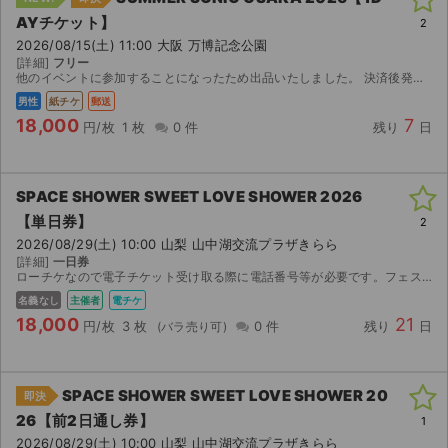
AYチケット】
2
2026/08/15(土) 11:00 大阪 万博記念公園
[詳細]
フリー
他のイベントに参加することになったため出品いたしました。 決済後発券に必要な情報お伝えいたします。
男性
紙チケ
郵送
18,000
7
円/枚
1 枚
0 件
残り
日
SPACE SHOWER SWEET LOVE SHOWER 2026
【単日券】
2
2026/08/29(土) 10:00 山梨 山中湖交流プラザきらら
[詳細]
一日券
ローチケなので電子チケット受け取る際に電話番号等が必要です。フェス中止の際は返金します。
名義なし
主催者
電チケ
18,000
21
円/枚
3 枚
0 件
残り
日
SPACE SHOWER SWEET LOVE SHOWER 20
即決
26【前2日通し券】
1
2026/08/29(土) 10:00 山梨 山中湖交流プラザきらら