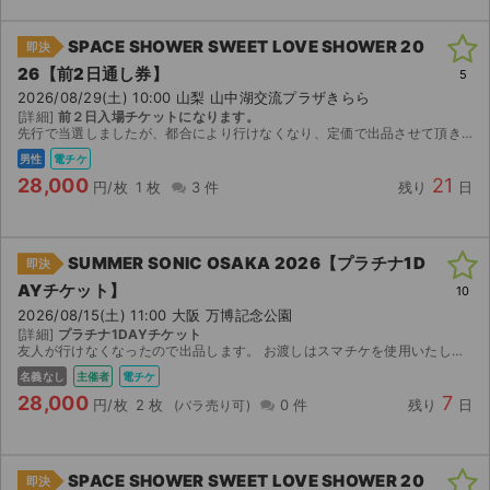
SPACE SHOWER SWEET LOVE SHOWER 20
即決
26【前2日通し券】
5
2026/08/29(土) 10:00 山梨 山中湖交流プラザきらら
[詳細]
前２日入場チケットになります。
先行で当選しましたが、都合により行けなくなり、定価で出品させて頂きます。ローチケにて分配します。 【8/28(金)】 あいみょん / Arakezuri / OddRe: / キュウソネコカ...
男性
電チケ
28,000
21
円/枚
1 枚
3 件
残り
日
SUMMER SONIC OSAKA 2026【プラチナ1D
即決
AYチケット】
10
2026/08/15(土) 11:00 大阪 万博記念公園
[詳細]
プラチナ1DAYチケット
友人が行けなくなったので出品します。 お渡しはスマチケを使用いたします。
名義なし
主催者
電チケ
28,000
7
円/枚
2 枚
0 件
残り
日
SPACE SHOWER SWEET LOVE SHOWER 20
即決