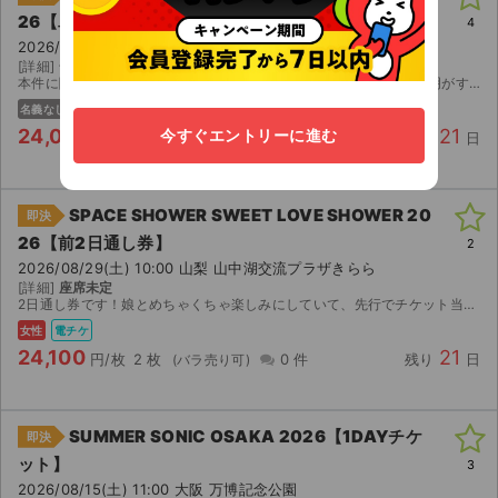
26【単日券】
4
2026/08/29(土) 10:00 山梨 山中湖交流プラザきらら
[詳細]
一日券
本件に関する内容につきましては、すでに上記にて記載している説明がすべてとなっており、それ以上でもそれ以下でもない内容となっております。 したがいまして、特別な追加事項や補足説明、例外的...
名義なし
電チケ
24,000
21
今すぐエントリーに進む
円/枚
1 枚
0 件
残り
日
SPACE SHOWER SWEET LOVE SHOWER 20
即決
26【前2日通し券】
2
2026/08/29(土) 10:00 山梨 山中湖交流プラザきらら
[詳細]
座席未定
2日通し券です！娘とめちゃくちゃ楽しみにしていて、先行でチケット当選したのですが、あいにく部活合宿が被り断念します。。28日29日の2日通し券です。定価よりお安くしています。初めてチケジャムで出...
女性
電チケ
24,100
21
円/枚
2 枚
0 件
残り
日
SUMMER SONIC OSAKA 2026【1DAYチケ
即決
ット】
3
2026/08/15(土) 11:00 大阪 万博記念公園