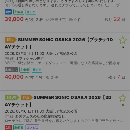
[詳細]
3日間の通し券となります。どうぞよろしくお願いいたします。
3日間の通し券となります。 連れとダブってとってしまいました。 ラブシャに行かれるご予定の方はぜひよろしくお願いいたします。 2枚おまとめの場合、値下げも検討させていただいております。 ロ...
男性
主催者
電チケ
39,000
22
円/枚
2 枚
0 件
残り
日
SUMMER SONIC OSAKA 2026【プラチナ1D
即決
AYチケット】
6
2026/08/15(土) 11:00 大阪 万博記念公園
[詳細]
オフィシャル先行
8月8日15時以降のチケットダウンロード可能になり次第発券し分配させていただきます。
名義なし
主催者
電チケ
40,000
7
円/枚
1 枚
0 件
残り
日
SUMMER SONIC OSAKA 2026【3D
NEW!
即決
AYチケット】
4
2026/08/16(日) 11:00 大阪 万博記念公園
[詳細]
野外フェスのため座席指定なし
ローチケにて購入 発券番号をお伝えいたしますのでご自身で発券ください。
女性
主催者
コンビニ