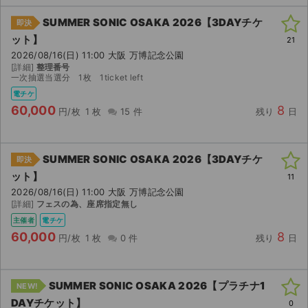
SUMMER SONIC OSAKA 2026【3DAYチケ
即決
ット】
21
2026/08/16(日) 11:00 大阪 万博記念公園
[詳細]
整理番号
一次抽選当選分 1枚 1ticket left
電チケ
60,000
8
円/枚
1 枚
15 件
残り
日
SUMMER SONIC OSAKA 2026【3DAYチケ
即決
ット】
11
2026/08/16(日) 11:00 大阪 万博記念公園
[詳細]
フェスの為、座席指定無し
主催者
電チケ
60,000
8
円/枚
1 枚
0 件
残り
日
SUMMER SONIC OSAKA 2026【プラチナ1
NEW!
DAYチケット】
0