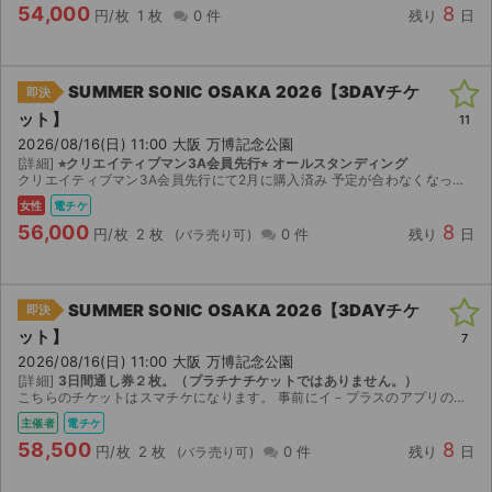
54,000
8
円/枚
1 枚
0 件
残り
日
SUMMER SONIC OSAKA 2026【3DAYチケ
即決
ット】
11
2026/08/16(日) 11:00 大阪 万博記念公園
[詳細]
⭐︎クリエイティブマン3A会員先行⭐︎ オールスタンディング
クリエイティブマン3A会員先行にて2月に購入済み 予定が合わなくなったためお譲りします 【受取方法】スマチケ ※即分配可能 【注意事項】 公演中止以外返金不可
女性
電チケ
56,000
8
円/枚
2 枚
0 件
残り
日
SUMMER SONIC OSAKA 2026【3DAYチケ
即決
ット】
7
2026/08/16(日) 11:00 大阪 万博記念公園
[詳細]
3日間通し券２枚。（プラチナチケットではありません。）
こちらのチケットはスマチケになります。 事前にイ－プラスのアプリのインストールをお済ませください。 ご購入の場合にはイ－プラスのアプリに登録済みのメ－ルアドレス（複数枚ご購入の場合には複数人分...
主催者
電チケ
58,500
8
円/枚
2 枚
0 件
残り
日