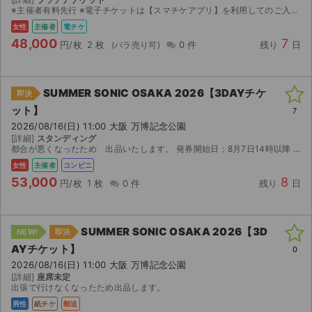
※主催者有料先行 ※電子チケットは【スマチケアプリ】を利用してのご入場となりますので、アプリのダウンロードをお願い致します。 ダウンロード期間になりましたら、取引連絡へスマチケ受取用ＵＲＬの...
女性
主催者
電チケ
48,000
7
円/枚
2 枚
0 件
残り
日
SUMMER SONIC OSAKA 2026【3DAYチケ
即決
ット】
7
2026/08/16(日) 11:00 大阪 万博記念公園
[詳細]
スタンディング
都合が悪くなったため 出品いたします。 発券開始日；8月7日14時以降 発券場所；セブンイレブン 発券番号がわかり次第ご連絡します。 【注意事項】 公演が中止となった場合の...
女性
主催者
コンビニ
53,000
8
円/枚
1 枚
0 件
残り
日
SUMMER SONIC OSAKA 2026【3D
NEW!
即決
AYチケット】
0
2026/08/16(日) 11:00 大阪 万博記念公園
[詳細]
座席未定
出張で行けなくなったため出品します。
男性
紙チケ
郵送