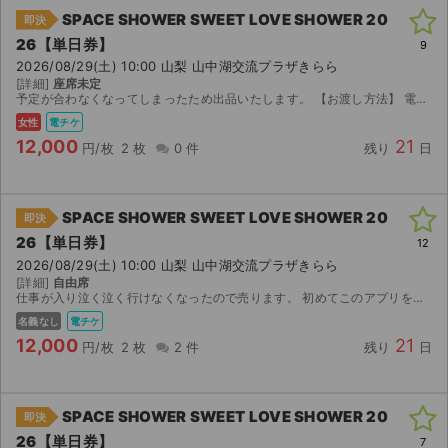
SPACE SHOWER SWEET LOVE SHOWER 20
即決
26【単日券】
9
2026/08/29(土) 10:00 山梨 山中湖交流プラザきらら
[詳細]
座席未定
予定が合わなくなってしまったため出品いたします。 【お渡し方法】 電子チケット（ローチケ）にて分配いたします。 分配可能になり次第、取引連絡にてURLをお送りします。 【注意事項...
女性
電チケ
12,000
21
円/枚
2 枚
0 件
残り
日
SPACE SHOWER SWEET LOVE SHOWER 20
即決
26【単日券】
12
2026/08/29(土) 10:00 山梨 山中湖交流プラザきらら
[詳細]
自由席
仕事が入り泣く泣く行けなくなったので売ります。 初めてこのアプリを扱いますので、ぎこちないと思いますがよろしくお願いいたします。
名義なし
電チケ
12,000
21
円/枚
2 枚
2 件
残り
日
SPACE SHOWER SWEET LOVE SHOWER 20
即決
26【単日券】
7