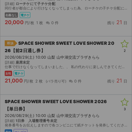
[詳細]
ローチケにて子チケ分配
同行者が都合により行けなくなってしまった為、ローチケの子チケ分配にてお譲りいたします。 ※チケットが分配可能になり次第、すぐに分配いたします。よろしくお願いいたします。
名義なし
電チケ
20,000
21
円/枚
1 枚
0 件
残り
日
SPACE SHOWER SWEET LOVE SHOWER 20
即決
26【前2日通し券】
2
2026/08/29(土) 10:00 山梨 山中湖交流プラザきらら
[詳細]
座席未定
仕事で行けなくなってしまいました、、 私の代わりに楽しんできてください！
女性
電チケ
21,000
21
円/枚
2 枚
0 件
残り
日
SPACE SHOWER SWEET LOVE SHOWER 2026
【単日券】
3
2026/08/29(土) 10:00 山梨 山中湖交流プラザきらら
[詳細]
1日券 入場整理番号未定
発券番号をお伝えしますので各コンビニにて紙チケットを発券してください。お座席は紙チケットを発券してみないと分かりませんのでご検討宜しくお願い致します。 8/29(土)】 ASIAN KUNG-...