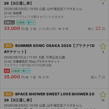
26【3日通し券】
2
2026/08/30(日) 10:00 山梨 山中湖交流プラザきらら
[詳細]
自由席
ローチケアプリにて分配させていただきます。
名義なし
主催者
電チケ
33,000
22
円/枚
2 枚
0 件
残り
日
SUMMER SONIC OSAKA 2026【プラチナ1D
即決
AYチケット】
3
2026/08/15(土) 11:00 大阪 万博記念公園
[詳細]
主催者先行 1Dayプラチナチケット
スマチケにて8/7(金)15:00以降分配
女性
主催者
電チケ
35,000
7
円/枚
1 枚
0 件
残り
日
SPACE SHOWER SWEET LOVE SHOWER 20
即決
26【3日通し券】
13
2026/08/30(日) 10:00 山梨 山中湖交流プラザきらら