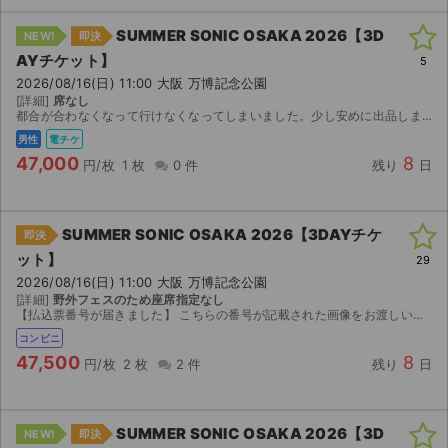
SUMMER SONIC OSAKA 2026【3D
NEW!
即決
AYチケット】
5
2026/08/16(日) 11:00 大阪 万博記念公園
[詳細]
席なし
都合が合わなくなって行けなくなってしまいました。少し安めに出品します。購入後速やかに手続きします。 イープラスで購入しました。
男性
電チケ
47,000
8
円/枚
1 枚
0 件
残り
日
SUMMER SONIC OSAKA 2026【3DAYチケ
即決
ット】
29
2026/08/16(日) 11:00 大阪 万博記念公園
[詳細]
野外フェスのため座席指定なし
【払込票番号が届きました】 こちらの番号が記載された画像をお渡しいたしますので、セブンイレブンで「インターネット決済です」と伝え、チケットをお受け取りください。 店頭発券手数料のみ必要になります...
コンビニ
47,500
8
円/枚
2 枚
2 件
残り
日
SUMMER SONIC OSAKA 2026【3D
NEW!
即決