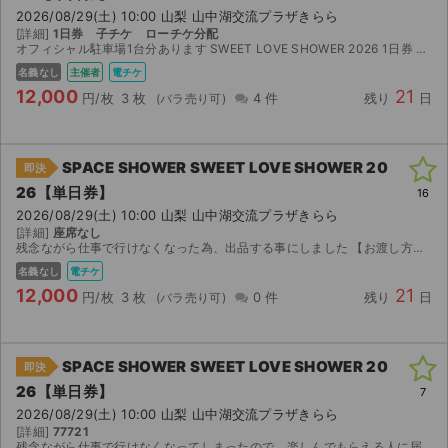
2026/08/29(土) 10:00 山梨 山中湖交流プラザきらら
[詳細]
1日券 子チケ ローチケ分配
オフィシャル駐車場1台分あります SWEET LOVE SHOWER 2026 1日券 子チケ3枚 ローチケの電子チケットでの分配です 公演14日前から分配可能となります その際に ・名前...
名義なし
主催者
電チケ
12,000
21
円/枚
3 枚
4 件
残り
日
SPACE SHOWER SWEET LOVE SHOWER 20
即決
26【単日券】
16
2026/08/29(土) 10:00 山梨 山中湖交流プラザきらら
[詳細]
座席なし
残念ながら仕事で行けなくなった為、出品する事にしました 【お渡し方法】 ローチケの電子チケットです。発券開始（8月頃）になったら分配URLをお送りします。 【注意事項】 取引確定後のキャンセ...
名義なし
電チケ
12,000
21
円/枚
3 枚
0 件
残り
日
SPACE SHOWER SWEET LOVE SHOWER 20
即決
26【単日券】
7
2026/08/29(土) 10:00 山梨 山中湖交流プラザきらら
[詳細]
77721
残念ながら仕事で行けなくなってしまったので、楽しんでもらえる人に届けれればと思います。