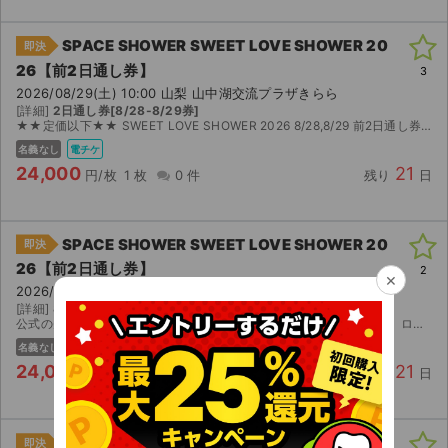
SPACE SHOWER SWEET LOVE SHOWER 20
即決
26【前2日通し券】
3
2026/08/29(土) 10:00 山梨 山中湖交流プラザきらら
[詳細]
2日通し券[8/28-8/29券]
★★定価以下★★ SWEET LOVE SHOWER 2026 8/28,8/29 前2日通し券です。 友人が参戦出来なくなってしまったため、子チケットを出品いたします。 ...
名義なし
電チケ
24,000
21
円/枚
1 枚
0 件
残り
日
SPACE SHOWER SWEET LOVE SHOWER 20
即決
26【前2日通し券】
2
×
2026/08/29(土) 10:00 山梨 山中湖交流プラザきらら
[詳細]
8/28・29【前2日通し券】 子チケ
公式の先行抽選で友人とダブって当選してしまったため出品します。 ローチケアプリで電子チケット(子チケ)の分配になります。 8/14頃に分配開始予定です。 よろしくお願いいたします。
名義なし
電チケ
24,000
21
円/枚
1 枚
0 件
残り
日
SPACE SHOWER SWEET LOVE SHOWER 20
即決