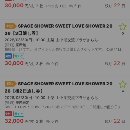
30,000
22
円/枚
2 枚
5 件
残り
日
SPACE SHOWER SWEET LOVE SHOWER 20
即決
26【3日通し券】
5
2026/08/30(日) 10:00 山梨 山中湖交流プラザきらら
[詳細]
座席無
最終値下げです。 オフィシャル先行で当選したチケットです。 公演14日前になりましたら電子チケットを送付致します。 定価よりお安くしております。
男性
電チケ
30,000
22
円/枚
3 枚
0 件
残り
日
SPACE SHOWER SWEET LOVE SHOWER 20
即決
26【後2日通し券】
4
2026/08/30(日) 10:00 山梨 山中湖交流プラザきらら
[詳細]
座席未定
SWEET LOVE SHOWER 2026 8月29日〜8月30日二日間通しの配分子チケットになります。 オフィシャルでは完売チケットになります。 急な都合で行けなくなり出品いたします。 ...
女性
電チケ
32,000
22
円/枚
2 枚
0 件
残り
日