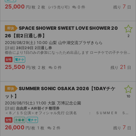
25,000
7
円/枚
2 枚
0 件
残り
日
SPACE SHOWER SWEET LOVE SHOWER 20
即決
26【前2日通し券】
2
2026/08/29(土) 10:00 山梨 山中湖交流プラザきらら
[詳細]
28日29日 2日通し券
都合により1日のみの参加になったため出品します ローチケでの子チケ分配を予定しています チケット発行後電話番号等をお聞きすると思います チケジャムは初めての利用なのですが スムーズ...
女性
電チケ
25,500
21
円/枚
2 枚
0 件
残り
日
SUMMER SONIC OSAKA 2026【1DAYチケ
即決
ット】
10
2026/08/15(土) 11:00 大阪 万博記念公園
[詳細]
自由席＋AIR朝イチ整理券
＜８／１５公演＞オフィシャル先行 公演名 ： ＳＵＭＭＥＲ ＳＯＮＩＣ ２０２６ ［ＯＳＡＫＡ］ 会場名 ： 万博記念公園 公演日時 ： 2026/08/15(土) ...
女性
主催者
電チケ
26,000
7
円/枚
1 枚
2 件
残り
日