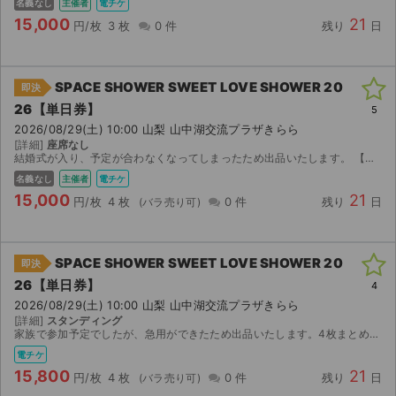
名義なし
主催者
電チケ
15,000
21
円/枚
3 枚
0 件
残り
日
SPACE SHOWER SWEET LOVE SHOWER 20
即決
26【単日券】
5
2026/08/29(土) 10:00 山梨 山中湖交流プラザきらら
[詳細]
座席なし
結婚式が入り、予定が合わなくなってしまったため出品いたします。 【お渡し方法】 電子チケット（ローチケ）にて分配いたします。 分配可能になり次第、取引連絡にてURLをお送りします。 【注意事...
名義なし
主催者
電チケ
15,000
21
円/枚
4 枚
0 件
残り
日
SPACE SHOWER SWEET LOVE SHOWER 20
即決
26【単日券】
4
2026/08/29(土) 10:00 山梨 山中湖交流プラザきらら
[詳細]
スタンディング
家族で参加予定でしたが、急用ができたため出品いたします。4枚まとめてご購入頂ける場合は15,000/人へ値下げいたします。
電チケ
15,800
21
円/枚
4 枚
0 件
残り
日