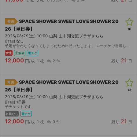
円/枚
3 枚
5 件
残り
日
チケットジャム利用規約
プライバシーポリシー
SPACE SHOWER SWEET LOVE SHOWER 20
即決
特定商取引法に基づく表記
26【単日券】
10
2026/08/29(土) 10:00 山梨 山中湖交流プラザきらら
公演登録依頼
[詳細]
なし
予定が合わなくなってしまったため出品いたします。 ローチケで当選したチケットです。 【お渡し方法】 電子チケット（ローチケ）にて分配いたします。 分配可能になり次第、取引連絡にてUR...
女性
主催者
電チケ
不正転売禁止法について
12,000
21
円/枚
1 枚
2 件
残り
日
チケットジャムの取り組み
音楽情報
SPACE SHOWER SWEET LOVE SHOWER 20
即決
26【単日券】
13
2026/08/29(土) 10:00 山梨 山中湖交流プラザきらら
[詳細]
1日券
子チケットです。
名義なし
電チケ
12,000
21
円/枚
1 枚
0 件
残り
日