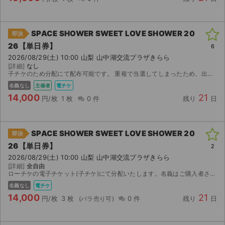
SPACE SHOWER SWEET LOVE SHOWER 20
即決
26【単日券】
6
2026/08/29(土) 10:00 山梨 山中湖交流プラザきらら
[詳細]
なし
子チケのため分配にて配布可能です。 重複で当選してしまったため、出品させていただきます。 チケットはローチケアプリにて発券でき次第、分配にて譲渡させていただきます。 スムーズなお取引になる...
名義なし
主催者
電チケ
14,000
21
円/枚
1 枚
0 件
残り
日
SPACE SHOWER SWEET LOVE SHOWER 20
即決
26【単日券】
2
2026/08/29(土) 10:00 山梨 山中湖交流プラザきらら
[詳細]
全自由
ローチケの電子チケット(子チケ)にて分配いたします。名義はご購入者さまの名義になります。親チケではありません。チケット分配時にローチケ登録の電話番号とお名前を伺います。チケット分配の為に必要の為...
名義なし
電チケ
14,000
21
円/枚
3 枚
0 件
残り
日