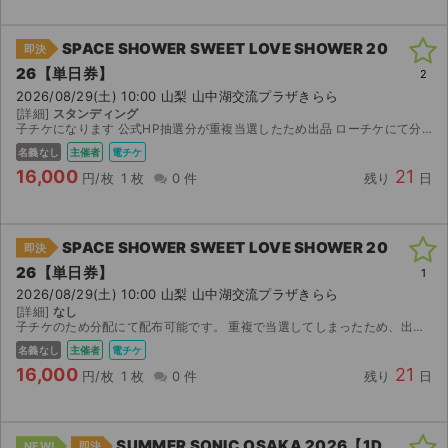
SPACE SHOWER SWEET LOVE SHOWER 20
即決
26【単日券】
2
2026/08/29(土) 10:00 山梨 山中湖交流プラザきらら
[詳細]
スタンディング
子チケになります 公式HP抽選分が重複当選したため出品 ローチケにて分配時にフルネームと電話番号が 必要になりますのでよろしくお願いします
名義なし
主催者
電チケ
16,000
21
円/枚
1 枚
0 件
残り
日
SPACE SHOWER SWEET LOVE SHOWER 20
即決
26【単日券】
1
2026/08/29(土) 10:00 山梨 山中湖交流プラザきらら
[詳細]
なし
子チケのため分配にて配布可能です。 重複で当選してしまったため、出品させていただきます。 チケットはローチケアプリにて発券でき次第、分配にて譲渡させていただきます。 スムーズなお取引になる...
名義なし
主催者
電チケ
16,000
21
円/枚
1 枚
0 件
残り
日
SUMMER SONIC OSAKA 2026【1D
NEW!
即決