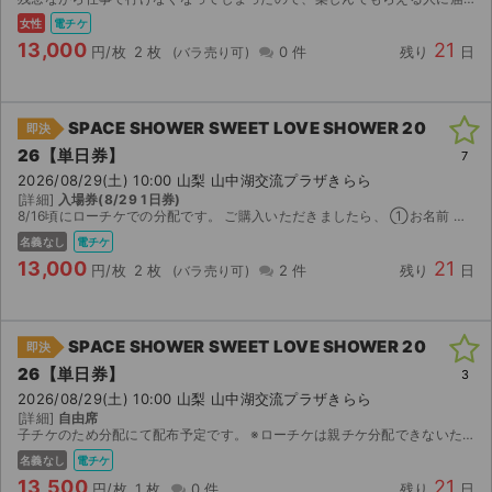
女性
電チケ
13,000
21
円/枚
2 枚
0 件
残り
日
SPACE SHOWER SWEET LOVE SHOWER 20
即決
26【単日券】
7
2026/08/29(土) 10:00 山梨 山中湖交流プラザきらら
[詳細]
入場券(8/29 1日券)
8/16頃にローチケでの分配です。 ご購入いただきましたら、 ①お名前 ②当日お持ちになるスマホの電話番号 をお伺いします。
名義なし
電チケ
13,000
21
円/枚
2 枚
2 件
残り
日
SPACE SHOWER SWEET LOVE SHOWER 20
即決
26【単日券】
3
2026/08/29(土) 10:00 山梨 山中湖交流プラザきらら
[詳細]
自由席
子チケのため分配にて配布予定です。 ※ローチケは親チケ分配できないためお取引はスムーズです。 重複で当選してしまったため、出品させていただきます。 チケットはローチケアプリにて発券でき次第、...
名義なし
電チケ
13,500
21
円/枚
1 枚
0 件
残り
日