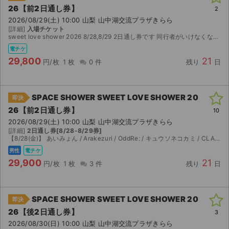
26【前2日通し券】
2
2026/08/29(土) 10:00 山梨 山中湖交流プラザきらら
[詳細]
入場チケット
sweet love shower 2026 8/28,8/29 2日通し券です 同行者がいけなくなったため出品します ローチケにて分配予定です。 よろしくお願いします
電チケ
29,800
21
円/枚
1 枚
0 件
残り
日
SPACE SHOWER SWEET LOVE SHOWER 20
即決
26【前2日通し券】
10
2026/08/29(土) 10:00 山梨 山中湖交流プラザきらら
[詳細]
2日通し券[8/28-8/29券]
【8/28(金)】 あいみょん / Arakezuri / OddRe: / キュウソネコカミ / CLAN QUEEN / Creepy Nuts / Kroi / Chevon / スーパ...
男性
電チケ
29,900
21
円/枚
1 枚
3 件
残り
日
SPACE SHOWER SWEET LOVE SHOWER 20
即決
26【後2日通し券】
3
2026/08/30(日) 10:00 山梨 山中湖交流プラザきらら