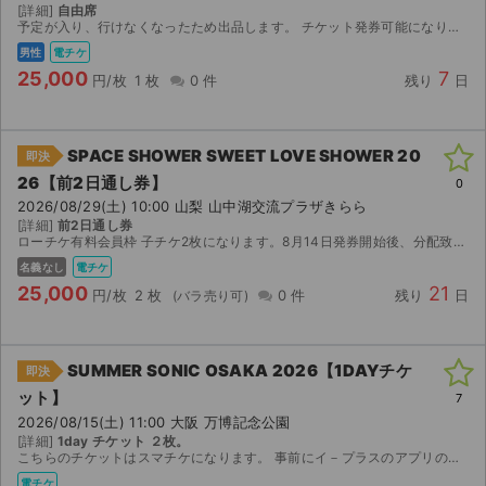
[詳細]
自由席
予定が入り、行けなくなったため出品します。 チケット発券可能になり次第分配させていただきます。
男性
電チケ
25,000
7
円/枚
1 枚
0 件
残り
日
SPACE SHOWER SWEET LOVE SHOWER 20
即決
26【前2日通し券】
0
2026/08/29(土) 10:00 山梨 山中湖交流プラザきらら
[詳細]
前2日通し券
ローチケ有料会員枠 子チケ2枚になります。8月14日発券開始後、分配致します。 よろしくお願いいたします。
名義なし
電チケ
25,000
21
円/枚
2 枚
0 件
残り
日
SUMMER SONIC OSAKA 2026【1DAYチケ
即決
ット】
7
2026/08/15(土) 11:00 大阪 万博記念公園
[詳細]
1day チケット ２枚。
こちらのチケットはスマチケになります。 事前にイ－プラスのアプリのインストールをお済ませください。 ご購入の場合にはイ－プラスのアプリに登録済みのメ－ルアドレス（複数枚ご購入の場合には複数人分...
電チケ