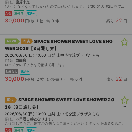
[詳細]
座席未定
1人行けなくなってしまったので出品いたします。 8/30.31の後2日券です。 8/14にチケット表示となるため、それ以降に電子チケットで分配させていただきます。子チケです。 短い間ではあ...
女性
主催者
電チケ
30,000
22
円/枚
1 枚
0 件
残り
日
SPACE SHOWER SWEET LOVE SHO
NEW!
即決
WER 2026【3日通し券】
1
2026/08/30(日) 10:00 山梨 山中湖交流プラザきらら
[詳細]
自由席
ローチケの子チケを分配する形です。
名義なし
電チケ
30,000
22
円/枚
2 枚
0 件
残り
日
SPACE SHOWER SWEET LOVE SHOWER 20
即決
26【3日通し券】
21
2026/08/30(日) 10:00 山梨 山中湖交流プラザきらら
[詳細]
３日通し券となります。
ご検討してる方、是非この機会にご購入ください！ チケット発券次第ご連絡させていただきます。
女性
主催者
電チケ