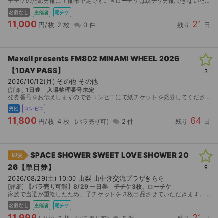
子チケのため分配にて配布予定です。 ※ローチケは親チケ分配できないためお取引はスムーズです。 重複で当選してしまったため、出品させていただきます。 チケットはローチケアプリにて発券でき次第、...
名義なし
主催者
電チケ
11,000
21
円/枚
2 枚
0 件
残り
日
Maxell presents FM802 MINAMI WHEEL 2026
【1DAY PASS】
3
2026/10/12(月) その他 その他
[詳細]
1日券 入場整理番号未定
発券番号をお伝えしますので各コンビニにて紙チケットを発券してください。お座席は紙チケットを発券してみないと分かりませんのでご検討宜しくお願い致します。
男性
コンビニ
11,800
64
円/枚
4 枚
2 件
残り
日
SPACE SHOWER SWEET LOVE SHOWER 20
即決
26【単日券】
9
サイト情報
2026/08/29(土) 10:00 山梨 山中湖交流プラザきらら
[詳細]
【バラ売り可能】8/29 一日券 子チケ3枚、ローチケ
家族で当選が重複したため、子チケットを３枚出品させていただきます。 素晴らしいフェスをぜひ楽しんでいただきたく、値下げいたしました。 ご検討よろしくお願いいたします。
チケットジャム運営会社
名義なし
主催者
電チケ
11,999
21