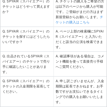
Q. SPYAIR（スパイエアー）の
A. チケットの購入をご希望の方
チケットはどうやって買えます
は以下のページから購入が可能
か？
です。ご登録がまだの方はまず
新規登録からお願いします。
チ
ケットの購入はこちら
Q. SPYAIR（スパイエアー）の
A. ページ上部の検索欄にSPYAI
チケットを探すにはどうしたら
R（スパイエアー）と入力いた
いいですか？
だくと該当の公演を検索できま
す。
Q. 出品されているSPYAIR（ス
A. 確認事項がある場合は、コメ
パイエアー）のチケットで売り
ント機能を使って直接売り手様
手に確認したいことがありま
へご質問ください。
す。
Q. SPYAIR（スパイエアー）の
A. 申し訳ございませんが、入金
チケットの入金期限を延長して
期限は延長できかねます。お手
ください。
数ですがお支払いできるタイミ
ングでの購入をお願いいたしま
す。