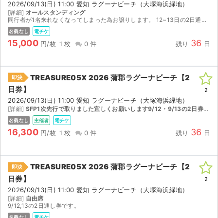
2026/09/13(日) 11:00 愛知 ラグーナビーチ（大塚海浜緑地）
[詳細]
オールスタンディング
同行者が1名来れなくなってしまった為お譲りします。 12~13日の2日通し券です。 公式アプリFOLK-Sでのチケット分配になります。 事前にアプリのダウンロードをお願いします。 分配開始が8...
名義なし
電チケ
15,000
36
円/枚
1 枚
0 件
残り
日
TREASURE05X 2026 蒲郡ラグーナビーチ【2
即決
日券】
2
2026/09/13(日) 11:00 愛知 ラグーナビーチ（大塚海浜緑地）
[詳細]
SFP1次先行で取りました宜しくお願いします9/12・9/13の2日券になります。
名義なし
主催者
電チケ
16,300
36
円/枚
1 枚
0 件
残り
日
TREASURE05X 2026 蒲郡ラグーナビーチ【2
即決
サイト情報
日券】
2
2026/09/13(日) 11:00 愛知 ラグーナビーチ（大塚海浜緑地）
[詳細]
自由席
チケットジャム運営会社
9/12,13の2日通し券です。
名義なし
電チケ