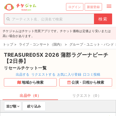
menu
ログイン
新規登録
person_add
exit_to_app
新規会員登録
ログイン
チケジャムはチケット売買アプリです。チケット価格は定価より安いまたは
チケットを探す
高い場合があります。
新着チケット
トップ
>
ライブ・コンサート（国内）
>
グループ・ユニット・バンド
TREASURE05X 2026 蒲郡ラグーナビーチ
値下げしたチケット
【2日券】
都道府県からチケットを探す
リセールチケット一覧
出品する
リクエストする
お気に入り登録
口コミ投稿
もうすぐ開催のチケット
地域から検索
公演・日程から検索
チケットのリクエスト一覧
出品中（6）
リクエスト（0）
取扱チケット
並び順
絞り込み
ライブ・コンサート（国内）