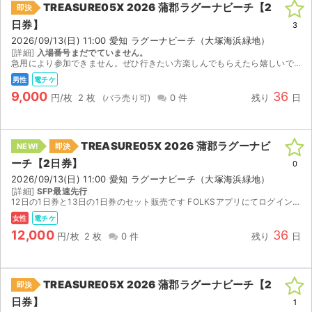
TREASURE05X 2026 蒲郡ラグーナビーチ【2
即決
日券】
ライブ・コンサート（海外）
3
2026/09/13(日) 11:00 愛知 ラグーナビーチ（大塚海浜緑地）
[詳細]
入場番号まだでていません。
イベント
急用により参加できません。ぜひ行きたい方楽しんでもらえたら嬉しいです。
男性
電チケ
スポーツ
9,000
36
円/枚
2 枚
0 件
残り
日
演劇・ミュージカル
TREASURE05X 2026 蒲郡ラグーナビ
NEW!
即決
ご利用ガイド
ーチ【2日券】
0
2026/09/13(日) 11:00 愛知 ラグーナビーチ（大塚海浜緑地）
ご利用ガイド
[詳細]
SFP最速先行
12日の1日券と13日の1日券のセット販売です FOLKSアプリにてログインをお願いします 事前に顔写真登録が必要です。 時間に余裕を持って申請をお願いします 分配開始8/28〜
手数料・お支払い方法
女性
電チケ
12,000
36
円/枚
2 枚
0 件
残り
日
AIに質問する
よくある質問
TREASURE05X 2026 蒲郡ラグーナビーチ【2
即決
日券】
1
お知らせ