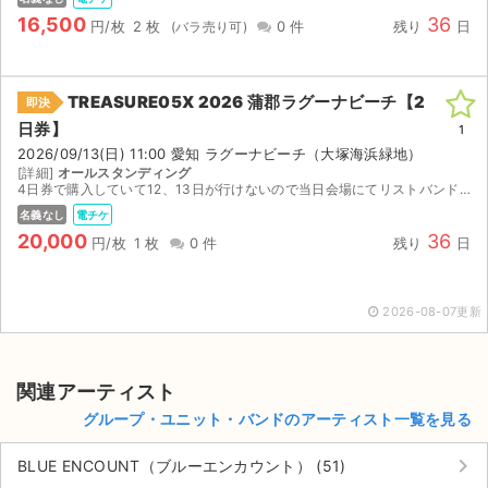
チケットジャム利用規約
16,500
36
円/枚
2 枚
0 件
残り
日
プライバシーポリシー
特定商取引法に基づく表記
TREASURE05X 2026 蒲郡ラグーナビーチ【2
即決
日券】
1
公演登録依頼
2026/09/13(日) 11:00 愛知 ラグーナビーチ（大塚海浜緑地）
[詳細]
オールスタンディング
4日券で購入していて12、13日が行けないので当日会場にてリストバンドをお渡しする形になります。
不正転売禁止法について
名義なし
電チケ
20,000
36
チケットジャムの取り組み
円/枚
1 枚
0 件
残り
日
音楽情報
2026-08-07更新
関連アーティスト
グループ・ユニット・バンドのアーティスト一覧を見る
keyboard_arrow_right
BLUE ENCOUNT（ブルーエンカウント） (51)