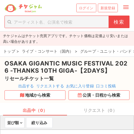
menu
ログイン
新規登録
person_add
exit_to_app
新規会員登録
ログイン
チケジャムはチケット売買アプリです。チケット価格は定価より安いまたは
チケットを探す
高い場合があります。
新着チケット
トップ
>
ライブ・コンサート（国内）
>
グループ・ユニット・バンド
OSAKA GIGANTIC MUSIC FESTIVAL 202
値下げしたチケット
6 -THANKS 10TH GIGA-【2DAYS】
都道府県からチケットを探す
リセールチケット一覧
出品する
リクエストする
お気に入り登録
口コミ投稿
もうすぐ開催のチケット
地域から検索
公演・日程から検索
チケットのリクエスト一覧
出品中（0）
リクエスト（0）
取扱チケット
並び順
絞り込み
ライブ・コンサート（国内）