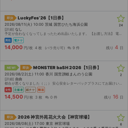
LuckyFes’26【1日券】
即決
2026/08/11(火) 10:00 茨城 国営ひたち海浜公園
24
[詳細]
なし
予定が合わなくなってしまったため出品いたします。 【お渡し方法】 電子チケット（MOALA）にて分配いたします。 分配可能になり次第、取引連絡にてURLをお送りします。 【注意事項】 公演...
男性
電チケ
14,000
4
円/枚
4 枚
9 件
残り
日
MONSTER baSH 2026【1日券】
NEW!
即決
2026/08/22(土) 11:00 香川 国営讃岐まんのう公園
2
[詳細]
自由
都合が悪くなりました（ ; ; ） 安心安全レターパックプラスにてお届けいたします！人気の土曜日のチケット是非⭐︎⭐︎
女性
主催者
紙チケ
郵送
14,500
16
円/枚
3 枚
0 件
残り
日
2026 神宮外苑花火大会【神宮球場】
即決
2026/08/08(土) 17:00 東京 神宮球場
6