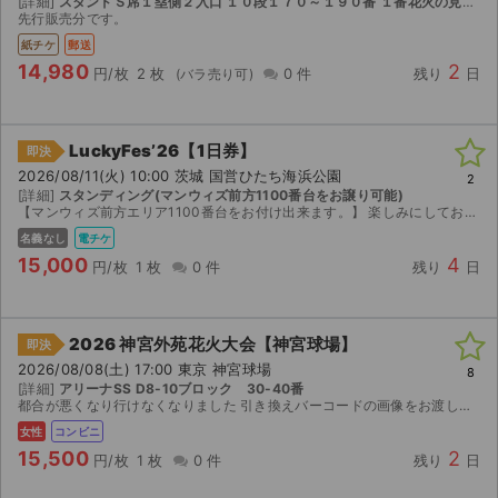
[詳細]
スタンドＳ席１塁側２入口 １０段１７０～１９０番 １番花火の見やすいエリアです！
先行販売分です。
紙チケ
郵送
14,980
2
円/枚
2 枚
0 件
残り
日
LuckyFes’26【1日券】
即決
2026/08/11(火) 10:00 茨城 国営ひたち海浜公園
2
[詳細]
スタンディング(マンウィズ前方1100番台をお譲り可能)
【マンウィズ前方エリア1100番台をお付け出来ます。】 楽しみにしておりましたが、身内の問題で行けなくなり出品いたします。 ローチケで購入しました。ローチケアプリでのお譲りになります。(前方エ...
名義なし
電チケ
15,000
4
円/枚
1 枚
0 件
残り
日
2026 神宮外苑花火大会【神宮球場】
即決
2026/08/08(土) 17:00 東京 神宮球場
8
[詳細]
アリーナSS D8-10ブロック 30-40番
都合が悪くなり行けなくなりました 引き換えバーコードの画像をお渡ししますので、セブンイレブンで紙チケに引き換えお願いしますmm
女性
コンビニ
15,500
2
円/枚
1 枚
0 件
残り
日