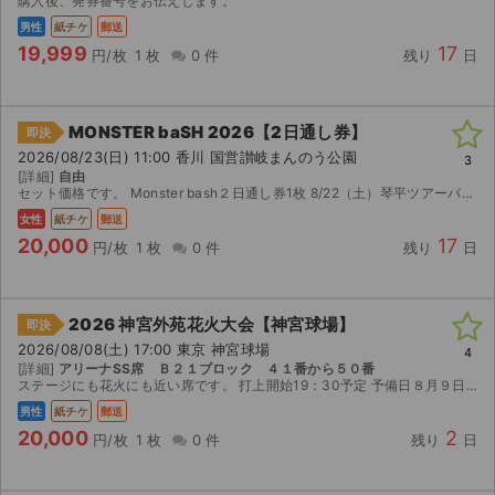
購入後、発券番号をお伝えします。
男性
紙チケ
郵送
19,999
17
円/枚
1 枚
0 件
残り
日
MONSTER baSH 2026【2日通し券】
即決
2026/08/23(日) 11:00 香川 国営讃岐まんのう公園
3
[詳細]
自由
セット価格です。 Monster bash２日通し券1枚 8/22（土）琴平ツアーバスチケット（往復）1枚 8/23（日）Express琴平号チケット（往復）1枚
女性
紙チケ
郵送
20,000
17
円/枚
1 枚
0 件
残り
日
2026 神宮外苑花火大会【神宮球場】
即決
2026/08/08(土) 17:00 東京 神宮球場
4
[詳細]
アリーナSS席 Ｂ２１ブロック ４１番から５０番
ステージにも花火にも近い席です。 打上開始19：30予定 予備日８月９日日曜日 開場16:00 両日開催されなかった場合は手数料を引いた額を返金します。
男性
紙チケ
郵送
20,000
2
円/枚
1 枚
0 件
残り
日