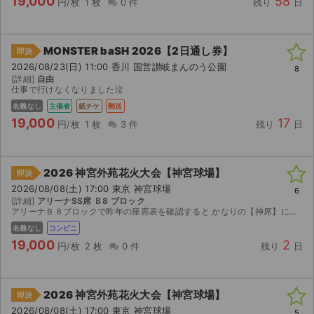
19,000
58
円/枚
1 枚
0 件
残り
日
MONSTER baSH 2026【2日通し券】
即決
2026/08/23(日) 11:00 香川 国営讃岐まんのう公園
8
[詳細]
自由
仕事で行けなくなりました泣
名義なし
主催者
紙チケ
郵送
19,000
17
円/枚
1 枚
3 件
残り
日
2026 神宮外苑花火大会【神宮球場】
即決
2026/08/08(土) 17:00 東京 神宮球場
6
[詳細]
アリーナSS席 Ｂ8 ブロック
アリーナＢ８ブロックで昨年の座席表を確認すると かなりの【神席】になると思われます。
名義なし
コンビニ
19,000
2
円/枚
2 枚
0 件
残り
日
2026 神宮外苑花火大会【神宮球場】
即決
2026/08/08(土) 17:00 東京 神宮球場
5