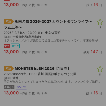
13,000
16
円/枚
2 枚
0 件
残り
日
湘南乃風 2026-2027 カウントダウンライブ〜
即決
ラム上等〜
2
2026/12/31(木) 23:00 東京 東京体育館
[詳細]
一般指定席(座席未定)
オフィシャルメルマガ先行にて当選した電子チケットです。 年末参加がむずかしくなった為おゆずりします。 いっしゅうかん前に表示される為そこから発送致します 【枚数】2枚（連番） 【座席】未定（公...
女性
電チケ
13,000
147
円/枚
2 枚
0 件
残り
日
MONSTER baSH 2026【1日券】
即決
2026/08/22(土) 11:00 香川 国営讃岐まんのう公園
11
[詳細]
連番
予定が合わなくなってしまったため出品いたします。 ファンクラブ先行で当選したチケットです。 【お渡し方法】 電子チケット（チケットぴあ／イープラス）にて分配いたします。 分配可能になり次第、取...
名義なし
コンビニ
13,000
16
円/枚
2 枚
2 件
残り
日