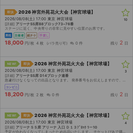
2026 神宮外苑花火大会【神宮球場】
即決
2026/08/08(土) 17:00 東京 神宮球場
10
[詳細]
アリーナSS席B8ブロック73~76番
ステージに近く、中央寄りの非常に見やすい位置のお席です。
男性
主催者
紙チケ
手渡し
18,000
2
円/枚
4 枚
0 件
残り
日
2026 神宮外苑花火大会【神宮球場】
NEW!
即決
2026/08/08(土) 17:00 東京 神宮球場
3
[詳細]
アリーナSS席 D14ブロック連番
急遽行けなくなっての出品となります。 発券番号をお伝えしますので、セブンイレブンでの発券をお願いいたします。
コンビニ
18,200
2
円/枚
2 枚
0 件
残り
日
2026 神宮外苑花火大会【神宮球場】
NEW!
即決
2026/08/08(土) 17:00 東京 神宮球場
4
[詳細]
アリーナＳＳ席 アリーナ 入口 Ｄ１３ﾌﾞﾛｯｸ 1ー10
予定が合わなくなってしまったため出品いたします。 チケットぴあで購入したチケットです。 【お渡し方法】 電子チケット（チケットぴあ／イープラス）にて分配または発券番号を取引連絡にてお送りします...