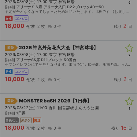
2026/08/08(土) 17:00 東京 神宮球場
6
[詳細]
アリーナＳＳ席 アリーナ入口 D22ブロック40ー50
予定が合わなくなってしまったため出品いたします。 2枚です 【お渡し方法】 番号をお知らせするので、コンビニで発券してしてください。 【注意事項】 公演が中止となった場合のみ、手数料を差し...
女性
コンビニ
18,000
2
円/枚
2 枚
0 件
残り
日
2026 神宮外苑花火大会【神宮球場】
即決
2026/08/08(土) 17:00 東京 神宮球場
7
[詳細]
アリーナSS席 D11ブロック 50番台
セブンイレブンにて発券となります。出演予定：松平健、湘南乃風、≒JOY、aoen、nobodyknows+ほか。TOMORROW X TOGETHERとのコラボ花火あり。荒天時は翌日8月9日(日...
男性
コンビニ
18,000
2
円/枚
2 枚
0 件
残り
日
MONSTER baSH 2026【1日券】
即決
2026/08/22(土) 11:00 香川 国営讃岐まんのう公園
3
[詳細]
1日券
名義なし
紙チケ
郵送
18,000
16
円/枚
2 枚
0 件
残り
日