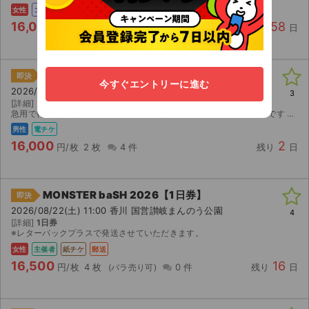
女性
コンビニ
16,000
58
円/枚
2 枚
0 件
残り
日
2026 神宮外苑花火大会【神宮球場】
即決
今すぐエントリーに進む
2026/08/08(土) 17:00 東京 神宮球場
3
[詳細]
アリーナA席 F7ブロック37番38番
急用で行けなくなった為に出品いたします 定価より低くした為お得です よろしくお願いします。
男性
電チケ
16,000
2
円/枚
2 枚
4 件
残り
日
MONSTER baSH 2026【1日券】
即決
2026/08/22(土) 11:00 香川 国営讃岐まんのう公園
4
[詳細]
1日券
※レターパックプラスで発送させていただきます。
女性
主催者
紙チケ
郵送
16,500
16
円/枚
4 枚
0 件
残り
日