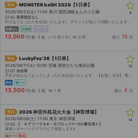
MONSTER baSH 2026【1日券】
即決
2026/08/22(土) 11:00 香川 国営讃岐まんのう公園
6
[詳細]
座席指定なし
行けなくなったため出品いたします。 チケットぴあにて分配いたします。 取引連絡にてURLをお送りします。
名義なし
主催者
コンビニ
13,000
16
円/枚
3 枚
0 件
残り
日
LuckyFes’26【1日券】
即決
2026/08/11(火) 10:00 茨城 国営ひたち海浜公園
15
[詳細]
自由席
予定が合わなくなってしまったため出品いたします。 【お渡し方法】 電子チケット（チケットぴあ／イープラス）にて分配いたします。 分配可能になり次第、取引連絡にてURLをお送りします。 ...
男性
電チケ
13,500
4
円/枚
2 枚
1 件
残り
日
2026 神宮外苑花火大会【神宮球場】
即決
2026/08/08(土) 17:00 東京 神宮球場
14
[詳細]
【 ★アリーナA★・Dブロック1〜5の優良席♪ 】
速達レターパックプラスにて発送します♪
紙チケ
郵送