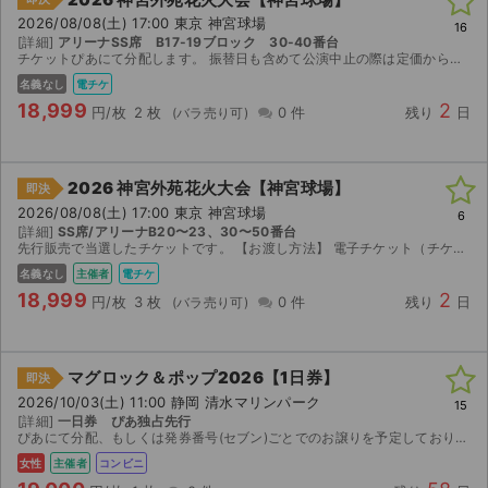
2026/08/08(土) 17:00 東京 神宮球場
16
[詳細]
アリーナSS席 B17-19ブロック 30-40番台
チケットぴあにて分配します。 振替日も含めて公演中止の際は定価から手数料を差し引いて返金いたします。
名義なし
電チケ
18,999
2
円/枚
2 枚
0 件
残り
日
2026 神宮外苑花火大会【神宮球場】
即決
2026/08/08(土) 17:00 東京 神宮球場
6
[詳細]
SS席/アリーナB20〜23、30〜50番台
先行販売で当選したチケットです。 【お渡し方法】 電子チケット（チケットぴあ）にて分配いたします。 購入後24時間以内に取引連絡にてURLをお送りします。 公演日を待たずに、受取次第チケットジ...
名義なし
主催者
電チケ
18,999
2
円/枚
3 枚
0 件
残り
日
マグロック＆ポップ2026【1日券】
即決
2026/10/03(土) 11:00 静岡 清水マリンパーク
15
[詳細]
一日券 ぴあ独占先行
ぴあにて分配、もしくは発券番号(セブン)ごとでのお譲りを予定しております。単番ですが2枚ございますので、ご希望の方はお申し付けください。整番なし。 公演中止等いかなる場合も返金対応はいたしかねます。
女性
主催者
コンビニ