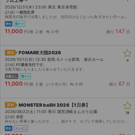
ラム上等〜
1
2026/12/31(木) 23:00 東京 東京体育館
[詳細]
一般指定席
抽選先行販売で当選しましたが、当日行けなくなった為 行きたい方へお譲りします。電子チケットで7日前に表示されるので、即時発送致します！！
男性
電チケ
11,000
147
円/枚
2 枚
0 件
残り
日
FOMARE大陸2026
即決
2026/10/12(月) 12:30 群馬 Gメッセ群馬 展示ホール
4
[詳細]
FC最速先行です。
分配可能になりましたら送らせていただきます。
名義なし
電チケ
11,000
67
円/枚
2 枚
0 件
残り
日
MONSTER baSH 2026【1日券】
即決
2026/08/22(土) 11:00 香川 国営讃岐まんのう公園
18
[詳細]
未定
外せない用事と被ったので。。。 紙チケで、セブンで発券していただけたらと。。
男性
コンビニ