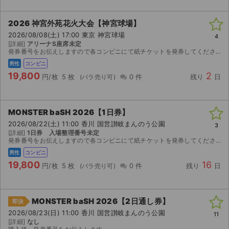
2026 神宮外苑花火大会【神宮球場】
2026/08/08(土) 17:00 東京 神宮球場
4
[詳細]
アリーナS座席未定
発券番号をお伝えしますので各コンビニにて紙チケットを発券してください。お座席は紙チケットを発券してみないと分かりませんのでご検討宜しくお願い致します。 東日本大震災・九州災害復興チャリティー ...
男性
コンビニ
19,800
2
円/枚
5 枚
0 件
残り
日
MONSTER baSH 2026【1日券】
2026/08/22(土) 11:00 香川 国営讃岐まんのう公園
3
[詳細]
1日券 入場整理番号未定
発券番号をお伝えしますので各コンビニにて紙チケットを発券してください。お座席は紙チケットを発券してみないと分かりませんのでご検討宜しくお願い致します。 出演］０４ Ｌｉｍｉｔｅｄ Ｓａｚａｂｙ...
男性
コンビニ
19,800
16
円/枚
5 枚
0 件
残り
日
MONSTER baSH 2026【2日通し券】
即決
2026/08/23(日) 11:00 香川 国営讃岐まんのう公園
11
[詳細]
なし