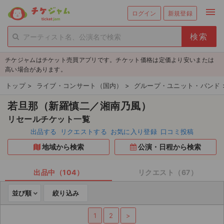
menu
ログイン
新規登録
person_add
exit_to_app
新規会員登録
ログイン
チケジャムはチケット売買アプリです。チケット価格は定価より安いまたは
チケットを探す
高い場合があります。
新着チケット
トップ
>
ライブ・コンサート（国内）
>
グループ・ユニット・バンド
若旦那（新羅慎⼆／湘南乃風）
値下げしたチケット
リセールチケット一覧
都道府県からチケットを探す
出品する
リクエストする
お気に入り登録
口コミ投稿
地域から検索
公演・日程から検索
もうすぐ開催のチケット
チケットのリクエスト一覧
出品中（104）
リクエスト（67）
並び順
絞り込み
取扱チケット
1
2
>
ライブ・コンサート（国内）