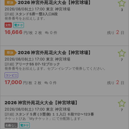
2026 神宮外苑花火大会【神宮球場】
即決
2026/08/08(土) 17:00 東京 神宮球場
3
[詳細]
スタンドS席一塁3入口8段
発券番号をお伝えします。
女性
電チケ
16,666
2
円/枚
2 枚
0 件
残り
日
2026 神宮外苑花火大会【神宮球場】
即決
2026/08/08(土) 17:00 東京 神宮球場
7
[詳細]
アリーナSS D7-12ブロック
発券番号をお伝えします。セブンイレブンで発券してください。
コンビニ
17,000
2
円/枚
2 枚
0 件
残り
日
2026 神宮外苑花火大会【神宮球場】
2026/08/08(土) 17:00 東京 神宮球場
7
[詳細]
スタンドＳ席 (３塁側) １１入口 ６段112〜123番
チケットぴあ「Myチケット」にて分配致します。
名義なし
電チケ