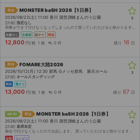
MONSTER baSH 2026【1日券】
即決
2026/08/22(土) 11:00 香川 国営讃岐まんのう公園
5
[詳細]
指定なし
用事ができて行けなくなってしまったので買っていただけると助かります。ご協力お願いします。
名義なし
主催者
紙チケ
郵送
12,800
16
円/枚
1 枚
0 件
残り
日
FOMARE大陸2026
即決
2026/10/12(月) 12:30 群馬 Gメッセ群馬 展示ホール
3
[詳細]
オールスタンディング
男性
電チケ
13,000
67
円/枚
1 枚
0 件
残り
日
MONSTER baSH 2026【1日券】
NEW!
即決
2026/08/22(土) 11:00 香川 国営讃岐まんのう公園
3
[詳細]
座席未定
都合で行けなくなったので出品します。 買っていただけると助かります。 発券に必要な情報をお知らせします。 期間内に最寄りのセブンイレブンで発券してください。
女性
コンビニ