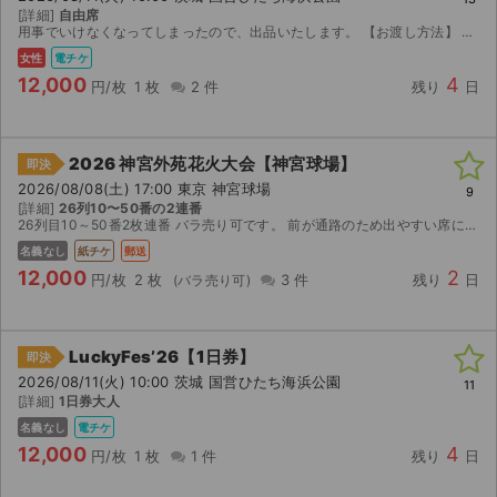
[詳細]
自由席
用事でいけなくなってしまったので、出品いたします。 【お渡し方法】 電子チケット（イープラス）にて分配いたします。 分配可能日（8/4 15:00〜）取引連絡にてURLをお送りします。 【注...
女性
電チケ
12,000
4
円/枚
1 枚
2 件
残り
日
2026 神宮外苑花火大会【神宮球場】
即決
2026/08/08(土) 17:00 東京 神宮球場
9
[詳細]
26列10〜50番の2連番
26列目10～50番2枚連番 バラ売り可です。 前が通路のため出やすい席になります。 レターパックで発送いたします。 雨天中止の場合はご相談させてください。受取り連絡は当日花火大会が始まった後に...
名義なし
紙チケ
郵送
12,000
2
円/枚
2 枚
3 件
残り
日
LuckyFes’26【1日券】
即決
2026/08/11(火) 10:00 茨城 国営ひたち海浜公園
11
[詳細]
1日券大人
名義なし
電チケ
12,000
4
円/枚
1 枚
1 件
残り
日