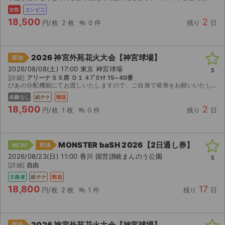
女性
コンビニ
18,500
2
円/枚
2 枚
0 件
残り
日
2026 神宮外苑花火大会【神宮球場】
即決
2026/08/08(土) 17:00 東京 神宮球場
5
[詳細]
アリーナＳＳ席 Ｄ１４ﾌﾞﾛｯｸ 15~40番
ぴあの分配機能にてお渡しいたしますので、ご自身で発券をお願いいたします。 以降値下げいたしません
名義なし
紙チケ
郵送
18,500
2
円/枚
1 枚
0 件
残り
日
MONSTER baSH 2026【2日通し券】
NEW!
即決
2026/08/23(日) 11:00 香川 国営讃岐まんのう公園
5
[詳細]
自由
主催者
紙チケ
郵送
18,800
17
円/枚
2 枚
1 件
残り
日
2026 神宮外苑花火大会【神宮球場】
即決