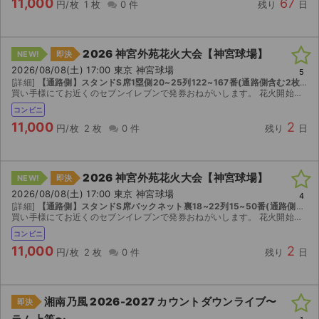
11,000
67
円/枚
1 枚
0 件
残り
日
2026 神宮外苑花火大会【神宮球場】
NEW!
即決
2026/08/08(土) 17:00 東京 神宮球場
5
[詳細]
【通路側】スタンドS席1塁側20~25列122~167番(通路側含む2枚連番)
買い手様にてお近くのセブンイレブンで発券おねがいします。 花火開始時間（予定）は１９：３０。雨天決行。荒天時は８／９（日）に順延。開場・開演時間は予定のため変更の可能性あり。 開催が中止され...
コンビニ
11,000
2
円/枚
2 枚
0 件
残り
日
2026 神宮外苑花火大会【神宮球場】
NEW!
即決
2026/08/08(土) 17:00 東京 神宮球場
4
[詳細]
【通路側】スタンドS席バックネット裏18~22列15~50番(通路側含む2枚連番)
買い手様にてお近くのセブンイレブンで発券おねがいします。 花火開始時間（予定）は１９：３０。雨天決行。荒天時は８／９（日）に順延。開場・開演時間は予定のため変更の可能性あり。 開催が中止され...
コンビニ
11,000
2
円/枚
2 枚
0 件
残り
日
湘南乃風 2026-2027 カウントダウンライブ〜
即決