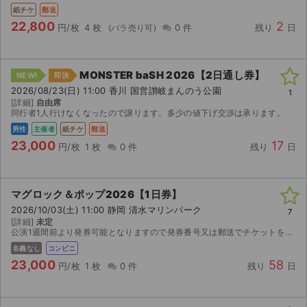
紙チケ
郵送
22,800
2
円/枚
4 枚
0 件
残り
日
MONSTER baSH 2026【2日通し券】
NEW!
即決
2026/08/23(日) 11:00 香川 国営讃岐まんのう公園
1
[詳細]
自由席
同行者1人行けなくなったので譲ります。多少の値下げ交渉は承ります。
男性
主催者
紙チケ
郵送
23,000
17
円/枚
1 枚
0 件
残り
日
マグロック＆ポップ2026【1日券】
2026/10/03(土) 11:00 静岡 清水マリンパーク
7
[詳細]
未定
公演1週間前より発券可能となりますので発券番号又は郵送でチケットをお送りします。 チケットを受け取り次第速やかに受け取り通知をお願いします。 いかなる場合もキャンセル、返金は不可です。
名義なし
コンビニ
23,000
58
円/枚
1 枚
0 件
残り
日