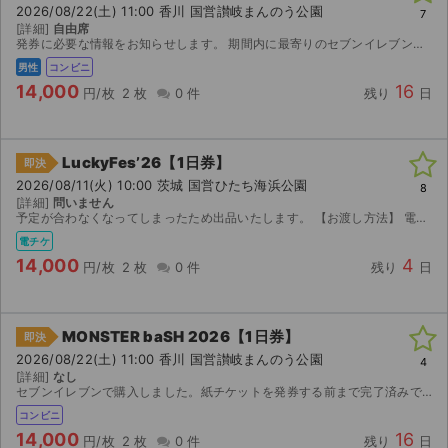
2026/08/22(土) 11:00 香川 国営讃岐まんのう公園
7
[詳細]
自由席
発券に必要な情報をお知らせします。 期間内に最寄りのセブンイレブンで発券してください。
男性
コンビニ
14,000
16
円/枚
2 枚
0 件
残り
日
LuckyFes’26【1日券】
即決
2026/08/11(火) 10:00 茨城 国営ひたち海浜公園
8
[詳細]
問いません
予定が合わなくなってしまったため出品いたします。 【お渡し方法】 電子チケット（チケットぴあ／イープラス）にて分配いたします。 分配可能になり次第、取引連絡にてURLをお送りします。 ...
電チケ
14,000
4
円/枚
2 枚
0 件
残り
日
MONSTER baSH 2026【1日券】
即決
2026/08/22(土) 11:00 香川 国営讃岐まんのう公園
4
[詳細]
なし
セブンイレブンで購入しました。紙チケットを発券する前まで完了済みです
コンビニ
14,000
16
円/枚
2 枚
0 件
残り
日