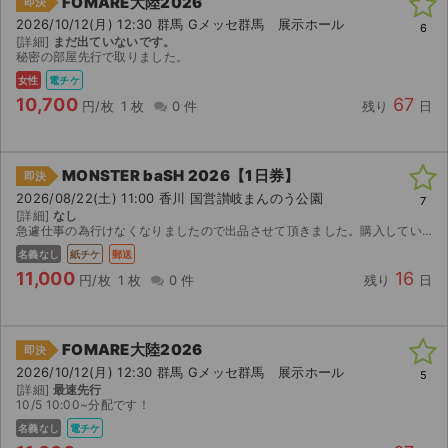
FOMARE大陸2026
即決
チケットジャム利用規約
2026/10/12(月) 12:30 群馬 Gメッセ群馬 展示ホール
6
[詳細]
まだ出ていないです。
プライバシーポリシー
秘密の部屋先行で取りました。
女性
電チケ
特定商取引法に基づく表記
10,700
67
円/枚
1 枚
0 件
残り
日
公演登録依頼
MONSTER baSH 2026【1日券】
不正転売禁止法について
即決
2026/08/22(土) 11:00 香川 国営讃岐まんのう公園
7
[詳細]
なし
チケットジャムの取り組み
急遽仕事の為行けなくなりましたので出品させて頂きました。購入していただける方を探しています
名義なし
紙チケ
郵送
音楽情報
11,000
16
円/枚
1 枚
0 件
残り
日
FOMARE大陸2026
即決
2026/10/12(月) 12:30 群馬 Gメッセ群馬 展示ホール
5
[詳細]
最速先行
10/5 10:00~分配です！
名義なし
電チケ