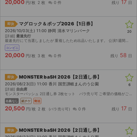
20,000
17
円/枚
2 枚
0 件
残り
日
マグロック＆ポップ2026【1日券】
即決
2026/10/03(土) 11:00 静岡 清水マリンパーク
20
[詳細]
最速先行
最速先行にて当選しましたが 重複したため出品いたします。 公演1週間前にセブンイレブンにて発券可能となります。発券番号をお伝えするか郵送での対応となります。 公演中止以外のいかなる...
コンビニ
20,000
58
円/枚
3 枚
0 件
残り
日
MONSTER baSH 2026【2日通し券】
即決
2026/08/23(日) 11:00 香川 国営讃岐まんのう公園
6
[詳細]
自由席
モンスターバッシュ 2日通し券 2枚セット バラ売り可 ご希望の価格がございましたら、お気軽に『値下げ依頼』機能よりご提示ください。※大幅なお値下げはご遠慮ください 彼女と一緒に参...
名義なし
紙チケ
郵送
20,500
17
円/枚
2 枚
0 件
残り
日
MONSTER baSH 2026【2日通し券】
即決
2026/08/23(日) 11:00 香川 国営讃岐まんのう公園