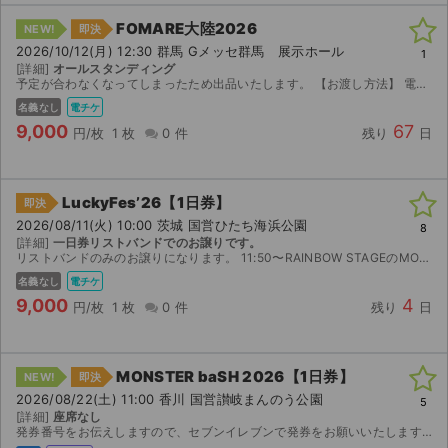
FOMARE大陸2026
NEW!
即決
ライブ・コンサート（海外）
2026/10/12(月) 12:30 群馬 Gメッセ群馬 展示ホール
1
[詳細]
オールスタンディング
イベント
予定が合わなくなってしまったため出品いたします。 【お渡し方法】 電子チケット（チケットぴあ）にて分配いたします。 分配可能になり次第、取引連絡にてURLをお送りします。 【注意...
名義なし
電チケ
スポーツ
9,000
67
円/枚
1 枚
0 件
残り
日
演劇・ミュージカル
LuckyFes’26【1日券】
即決
ご利用ガイド
2026/08/11(火) 10:00 茨城 国営ひたち海浜公園
8
[詳細]
一日券リストバンドでのお譲りです。
リストバンドのみのお譲りになります。 11:50〜RAINBOW STAGEのMONKEY MAJIKが終わり次第メインエントランス付近にてお渡しします。 駐車券は付きません。 速やかに出口に向...
ご利用ガイド
名義なし
電チケ
9,000
4
手数料・お支払い方法
円/枚
1 枚
0 件
残り
日
AIに質問する
MONSTER baSH 2026【1日券】
NEW!
即決
よくある質問
2026/08/22(土) 11:00 香川 国営讃岐まんのう公園
5
[詳細]
座席なし
発券番号をお伝えしますので、セブンイレブンで発券をお願いいたします。
お知らせ