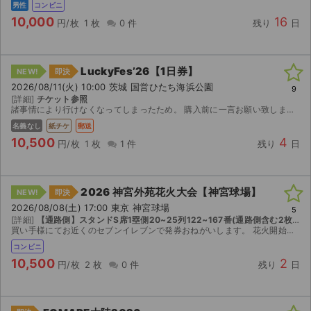
男性
コンビニ
10,000
16
円/枚
1 枚
0 件
残り
日
LuckyFes’26【1日券】
NEW!
即決
2026/08/11(火) 10:00 茨城 国営ひたち海浜公園
9
[詳細]
チケット参照
諸事情により行けなくなってしまったため。 購入前に一言お願い致します。
名義なし
紙チケ
郵送
10,500
4
円/枚
1 枚
1 件
残り
日
2026 神宮外苑花火大会【神宮球場】
NEW!
即決
2026/08/08(土) 17:00 東京 神宮球場
5
[詳細]
【通路側】スタンドS席1塁側20~25列122~167番(通路側含む2枚連番)
買い手様にてお近くのセブンイレブンで発券おねがいします。 花火開始時間（予定）は１９：３０。雨天決行。荒天時は８／９（日）に順延。開場・開演時間は予定のため変更の可能性あり。 開催が中止され...
コンビニ
サイト情報
10,500
2
円/枚
2 枚
0 件
残り
日
チケットジャム運営会社