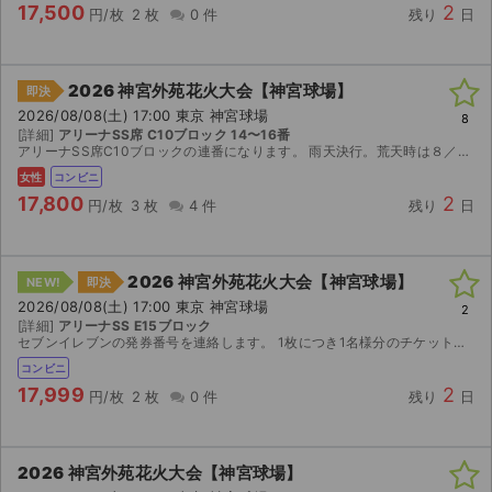
17,500
2
円/枚
2 枚
0 件
残り
日
2026 神宮外苑花火大会【神宮球場】
即決
2026/08/08(土) 17:00 東京 神宮球場
8
[詳細]
アリーナSS席 C10ブロック 14〜16番
アリーナSS席C10ブロックの連番になります。 雨天決行。荒天時は８／９（日）に順延です。 セブンイレブンで発券可能な引換票番号をお伝えします。
女性
コンビニ
17,800
2
円/枚
3 枚
4 件
残り
日
2026 神宮外苑花火大会【神宮球場】
NEW!
即決
2026/08/08(土) 17:00 東京 神宮球場
2
[詳細]
アリーナSS E15ブロック
セブンイレブンの発券番号を連絡します。 1枚につき1名様分のチケットです。 ご購入後のキャンセル・返金はお受けできませんのでご了承ください。 協賛観覧席のため、いかなる場合も払い戻しはいたしません
コンビニ
17,999
2
円/枚
2 枚
0 件
残り
日
2026 神宮外苑花火大会【神宮球場】