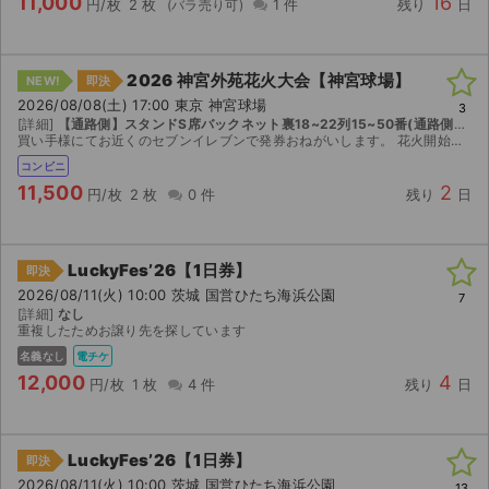
11,000
16
円/枚
2 枚
1 件
残り
日
2026 神宮外苑花火大会【神宮球場】
NEW!
即決
2026/08/08(土) 17:00 東京 神宮球場
3
[詳細]
【通路側】スタンドS席バックネット裏18~22列15~50番(通路側含む2枚連番)
買い手様にてお近くのセブンイレブンで発券おねがいします。 花火開始時間（予定）は１９：３０。雨天決行。荒天時は８／９（日）に順延。開場・開演時間は予定のため変更の可能性あり。 開催が中止され...
コンビニ
11,500
2
円/枚
2 枚
0 件
残り
日
LuckyFes’26【1日券】
即決
2026/08/11(火) 10:00 茨城 国営ひたち海浜公園
7
[詳細]
なし
重複したためお譲り先を探しています
名義なし
電チケ
12,000
4
円/枚
1 枚
4 件
残り
日
LuckyFes’26【1日券】
即決
2026/08/11(火) 10:00 茨城 国営ひたち海浜公園
13