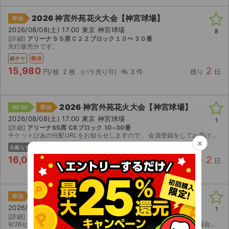
2026 神宮外苑花火大会【神宮球場】
即決
2026/08/08(土) 17:00 東京 神宮球場
8
[詳細]
アリーナＳＳ席Ｃ２２ブロック１０〜３０番
先行販売分です。
紙チケ
郵送
15,980
2
円/枚
2 枚
3 件
残り
日
2026 神宮外苑花火大会【神宮球場】
NEW!
即決
2026/08/08(土) 17:00 東京 神宮球場
1
[詳細]
アリーナSS席 C8ブロック 10~30番
チケットぴあの分配URLをお知らせしますので、 会員登録をしてお受け取り下さい。
×
名義なし
電チケ
16,000
2
円/枚
2 枚
0 件
残り
日
マグロック＆ポップ2026【1日券】
即決
2026/10/03(土) 11:00 静岡 清水マリンパーク
1
[詳細]
ぴあ独占先行
9/26セブンイレブン発券番号でのお譲りです。公演中止等いかなる場合も返金対応はいたしかねます。