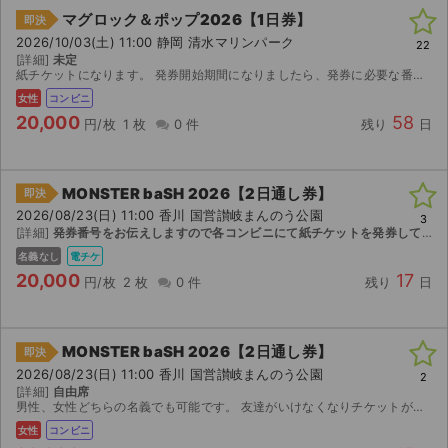
マグロック＆ポップ2026【1日券】
即決
2026/10/03(土) 11:00 静岡 清水マリンパーク
22
[詳細]
未定
紙チケットになります。 発券開始期間になりましたら、発券に必要な番号をお伝え致しますのでご自身でセブンイレブンにて発券をお願いいたします。
女性
コンビニ
20,000
58
円/枚
1 枚
0 件
残り
日
MONSTER baSH 2026【2日通し券】
即決
2026/08/23(日) 11:00 香川 国営讃岐まんのう公園
3
[詳細]
発券番号をお伝えしますので各コンビニにて紙チケットを発券してください。お座席は紙チケットを発券してみないと分かりませんのでご検討宜しくお願い致します。
名義なし
電チケ
20,000
17
円/枚
2 枚
0 件
残り
日
MONSTER baSH 2026【2日通し券】
即決
2026/08/23(日) 11:00 香川 国営讃岐まんのう公園
2
[詳細]
自由席
男性、女性どちらの名義でも可能です。 友達がいけなくなりチケットが余ってしまったため出品します。
女性
コンビニ