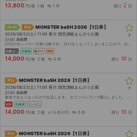
13,800
2
円/枚
1 枚
1 件
残り
日
MONSTER baSH 2026【1日券】
NEW!
即決
2026/08/22(土) 11:00 香川 国営讃岐まんのう公園
2
[詳細]
自由席
22日のモンバス一日券×2枚です。 行けなくなってしまいましたので、お譲りします
名義なし
主催者
紙チケ
郵送
14,000
16
円/枚
2 枚
0 件
残り
日
MONSTER baSH 2026【1日券】
即決
2026/08/22(土) 11:00 香川 国営讃岐まんのう公園
7
[詳細]
自由席
参加できなくなったので出品します。 セブンイレブンで購入しました。 あとは発券するだけです。 1枚13490円かかったので、この値段にしています。
女性
主催者
コンビニ
14,000
16
円/枚
2 枚
0 件
残り
日
MONSTER baSH 2026【1日券】
即決