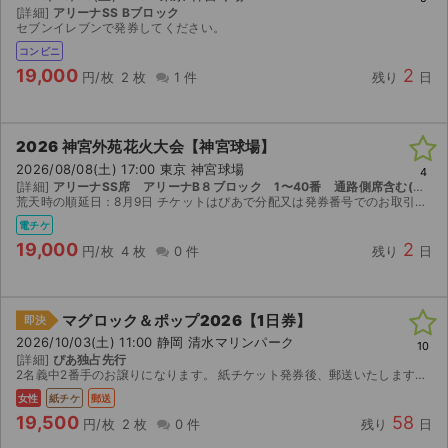
[詳細]
アリーナSS Bブロック
セブンイレブンで発券してください。
コンビニ
19,000
2
円/枚
2 枚
1 件
残り
日
2026 神宮外苑花火大会【神宮球場】
2026/08/08(土) 17:00 東京 神宮球場
4
[詳細]
アリーナSS席 アリーナB８ブロック 1〜40番 通路側席含む(昨年と同じ場合)
荒天時の順延日：8月9日 チケットはぴあで分配又は発券番号でのお取引です。 ご入金確認後取引連絡にて分配受取用URLをお知らせいたしますので分配受取の上コンビニで発券お願いいたします。 受...
電チケ
19,000
2
円/枚
4 枚
0 件
残り
日
マグロック＆ポップ2026【1日券】
即決
2026/10/03(土) 11:00 静岡 清水マリンパーク
10
[詳細]
ぴあ独占先行
2名義中2番手のお譲りになります。 紙チケット発券後、郵送いたします。 チケットを受け取り次第速やかに受け取り通知をお願いします。いかなる場合もキャンセル、返金は不可です。
女性
紙チケ
郵送
19,500
58
円/枚
2 枚
0 件
残り
日