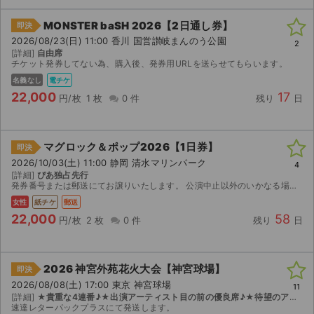
MONSTER baSH 2026【2日通し券】
即決
2026/08/23(日) 11:00 香川 国営讃岐まんのう公園
2
[詳細]
自由席
チケット発券してない為、購入後、発券用URLを送らせてもらいます。
名義なし
電チケ
22,000
17
円/枚
1 枚
0 件
残り
日
マグロック＆ポップ2026【1日券】
即決
2026/10/03(土) 11:00 静岡 清水マリンパーク
4
[詳細]
ぴあ独占先行
発券番号または郵送にてお譲りいたします。 公演中止以外のいかなる場合もキャンセル不可です。
女性
紙チケ
郵送
22,000
58
円/枚
2 枚
0 件
残り
日
2026 神宮外苑花火大会【神宮球場】
即決
2026/08/08(土) 17:00 東京 神宮球場
11
[詳細]
★貴重な4連番♪★出演アーティスト目の前の優良席♪★待望のアリーナSS★Eブロック♪
速達レターパックプラスにて発送します。