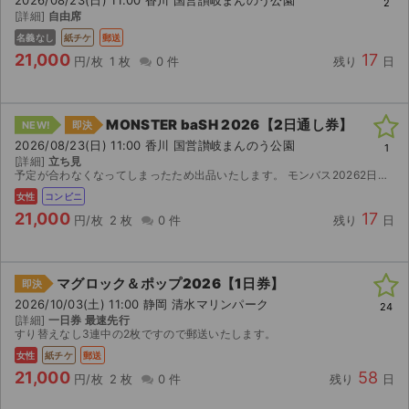
2
[詳細]
自由席
名義なし
紙チケ
郵送
21,000
17
円/枚
1 枚
0 件
残り
日
MONSTER baSH 2026【2日通し券】
NEW!
即決
2026/08/23(日) 11:00 香川 国営讃岐まんのう公園
1
[詳細]
立ち見
予定が合わなくなってしまったため出品いたします。 モンバス20262日通し券2枚です。 【お渡し方法】 電子チケット、チケットぴあにて分配いたします。 分配可能になり次第、取引連絡に...
女性
コンビニ
21,000
17
円/枚
2 枚
0 件
残り
日
マグロック＆ポップ2026【1日券】
即決
2026/10/03(土) 11:00 静岡 清水マリンパーク
24
[詳細]
一日券 最速先行
すり替えなし3連中の2枚ですので郵送いたします。
女性
紙チケ
郵送
21,000
58
円/枚
2 枚
0 件
残り
日