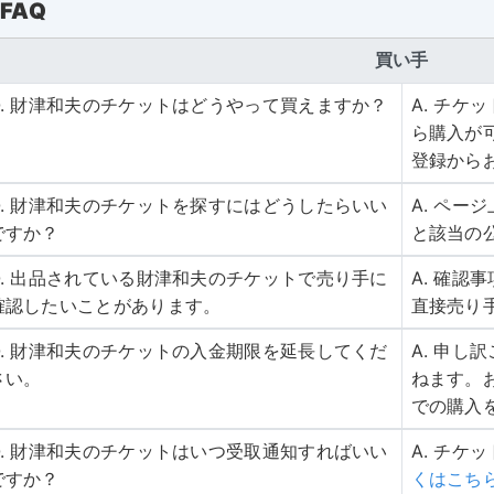
FAQ
買い手
Q. 財津和夫のチケットはどうやって買えますか？
A. チ
ら購入が
登録から
Q. 財津和夫のチケットを探すにはどうしたらいい
A. ペ
ですか？
と該当の
Q. 出品されている財津和夫のチケットで売り手に
A. 確
確認したいことがあります。
直接売り
Q. 財津和夫のチケットの入金期限を延長してくだ
A. 申
さい。
ねます。
での購入
Q. 財津和夫のチケットはいつ受取通知すればいい
A. チケ
ですか？
くはこち