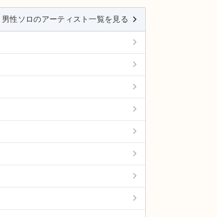
keyboard_arrow_right
男性ソロのアーティスト一覧を見る
keyboard_arrow_right
keyboard_arrow_right
keyboard_arrow_right
keyboard_arrow_right
keyboard_arrow_right
keyboard_arrow_right
keyboard_arrow_right
keyboard_arrow_right