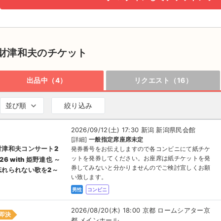
財津和夫のチケット
出品中（4）
リクエスト（16）
並び順
絞り込み
2026/09/12(土) 17:30 新潟 新潟県民会館
[詳細]
一般指定席座席未定
財津和夫コンサート2
発券番号をお伝えしますので各コンビニにて紙チケ
ットを発券してください。お座席は紙チケットを発
26 with 姫野達也 ～
券してみないと分かりませんのでご検討宜しくお願
忘れられない歌を2～
い致します。
男性
コンビニ
2026/08/20(木) 18:00 京都 ロームシアター京
即決
都 メインホール