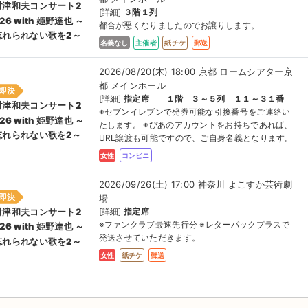
財津和夫コンサート2
[詳細]
３階１列
26 with 姫野達也 ～
都合が悪くなりましたのでお譲りします。
忘れられない歌を2～
名義なし
主催者
紙チケ
郵送
2026/08/20(木) 18:00 京都 ロームシアター京
都 メインホール
即決
[詳細]
指定席 １階 ３～５列 １１～３１番
財津和夫コンサート2
※セブンイレブンで発券可能な引換番号をご連絡い
26 with 姫野達也 ～
たします。 ※ぴあのアカウントをお持ちであれば、
忘れられない歌を2～
URL譲渡も可能ですので、ご自身名義となります。
女性
コンビニ
2026/09/26(土) 17:00 神奈川 よこすか芸術劇
即決
場
[詳細]
指定席
財津和夫コンサート2
※ファンクラブ最速先行分 ※レターパックプラスで
26 with 姫野達也 ～
発送させていただきます。
忘れられない歌を2～
女性
紙チケ
郵送