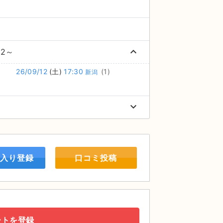
keyboard_arrow_up
を2～
26/09/12
(土)
17:30
(1)
新潟
keyboard_arrow_down
入り登録
口コミ投稿
ートを登録