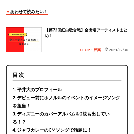
▼
あわせて読みたい！
【第72回紅白歌合戦】全出場アーティストまと
め！
update
J-POP・邦楽
2021/12/30
目次
平井大のプロフィール
デビュー前にホノルルのイベントのイメージソング
を担当！
ディズニーのカバーアルバムを2枚も出してい
る！？
ジャワカレーのCMソングで話題に！