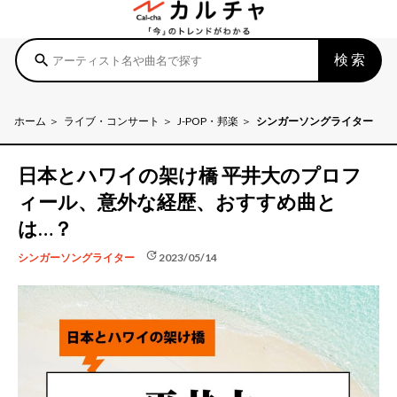
検索
search
ホーム
ライブ・コンサート
J-POP・邦楽
シンガーソングライター
日本とハワイの架け橋 平井大のプロフ
ィール、意外な経歴、おすすめ曲と
は…？
update
2023/05/14
シンガーソングライター