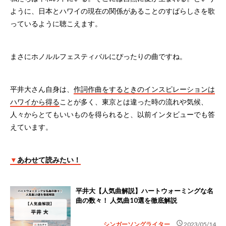
ように、日本とハワイの現在の関係があることのすばらしさを歌
っているように聴こえます。
まさにホノルルフェスティバルにぴったりの曲ですね。
平井大さん自身は、
作詞作曲をするときのインスピレーションは
ハワイから得る
ことが多く、東京とは違った時の流れや気候、
人々からとてもいいものを得られると、以前インタビューでも答
えています。
▼
あわせて読みたい！
平井大【人気曲解説】ハートウォーミングな名
曲の数々！ 人気曲10選を徹底解説
schedule
シンガーソングライター
2023/05/14