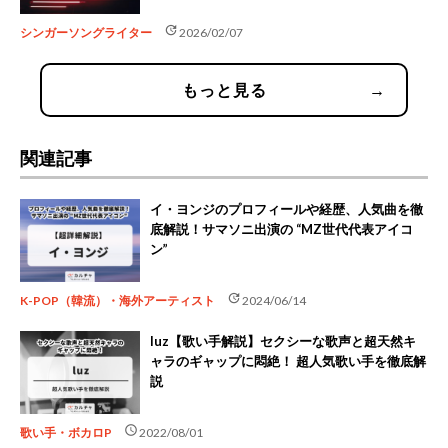
update
シンガーソングライター
2026/02/07
もっと見る
→
関連記事
イ・ヨンジのプロフィールや経歴、人気曲を徹
底解説！サマソニ出演の “MZ世代代表アイコ
ン”
update
K-POP（韓流）・海外アーティスト
2024/06/14
luz【歌い手解説】セクシーな歌声と超天然キ
ャラのギャップに悶絶！ 超人気歌い手を徹底解
説
schedule
歌い手・ボカロP
2022/08/01