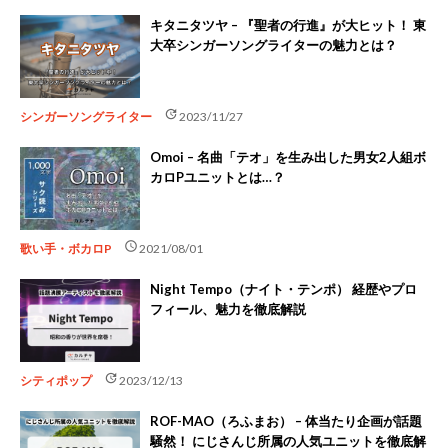
キタニタツヤ – 『聖者の行進』が大ヒット！ 東
大卒シンガーソングライターの魅力とは？
update
シンガーソングライター
2023/11/27
Omoi – 名曲「テオ」を生み出した男女2人組ボ
カロPユニットとは…？
schedule
歌い手・ボカロP
2021/08/01
Night Tempo（ナイト・テンポ） 経歴やプロ
フィール、魅力を徹底解説
update
シティポップ
2023/12/13
ROF-MAO（ろふまお） – 体当たり企画が話題
騒然！ にじさんじ所属の人気ユニットを徹底解