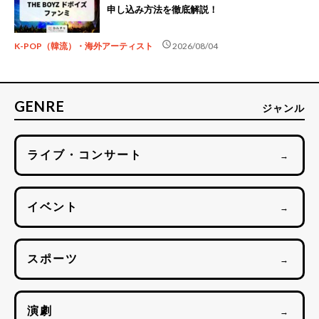
申し込み方法を徹底解説！
schedule
K-POP（韓流）・海外アーティスト
2026/08/04
GENRE
ジャンル
ライブ・コンサート
→
イベント
→
スポーツ
→
演劇
→