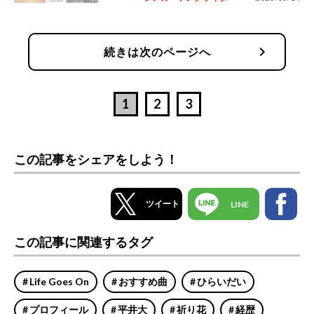
chevron_right
続きは次のページへ
1
2
3
この記事をシェアをしよう！
ツイート
LINE
この記事に関連するタグ
Life Goes On
おすすめ曲
ひらいだい
プロフィール
平井大
祈り花
経歴