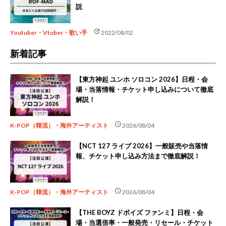
説
update
Youtuber・Vtuber・歌い手
2022/08/02
新着記事
【東方神起 ユンホ ソロコン 2026】日程・会
場・当落情報・チケット申し込みについて徹底
解説！
schedule
K-POP（韓流）・海外アーティスト
2026/08/04
【NCT 127 ライブ 2026】一般販売や当落情
報、チケット申し込み方法まで徹底解説！
schedule
K-POP（韓流）・海外アーティスト
2026/08/04
【THE BOYZ ドボイズ ファンミ】日程・会
場・当選倍率・一般発売・リセール・チケット