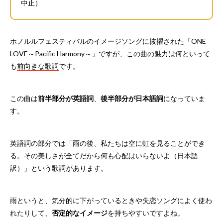
中止）
ホノルルフェスティバルのイメージソングに抜擢された「ONE
LOVE～Pacific Harmony～」ですが、この曲の魅力は何といって
も
前向きな歌詞
です。
この曲は
前半部分が英語詞
、
後半部分が日本語詞
になっていま
す。
英語詞の部分では「雨の後、私たちは空に虹を見ることができ
る。その美しさが全てだから何も心配はいらないよ（日本語
訳）」という歌詞があります。
雨というと、気分的に下がっているときや失恋ソングによく使わ
れたりして、
否定的なイメージ
を持ちやすいですよね。