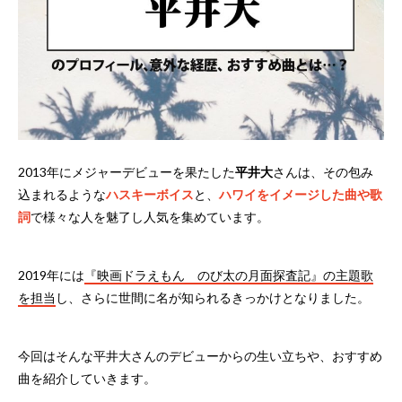
2013年にメジャーデビューを果たした
平井大
さんは、その包み
込まれるような
ハスキーボイス
と、
ハワイをイメージした曲や歌
詞
で様々な人を魅了し人気を集めています。
2019年には
『映画ドラえもん のび太の月面探査記』の主題歌
を担当
し、さらに世間に名が知られるきっかけとなりました。
今回はそんな平井大さんのデビューからの生い立ちや、おすすめ
曲を紹介していきます。