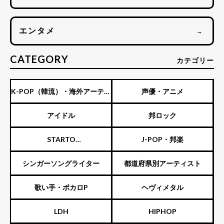
エンタメ
→
CATEGORY
カテゴリー
K-POP（韓流）・海外アーティ
声優・アニメ
スト
アイドル
邦ロック
STARTO
J-POP・邦楽
ENTERTAINMENT（旧ジャニ
シンガーソングライター
都道府県別アーティスト
ーズ）
歌い手・ボカロP
ヘヴィメタル
LDH
HIPHOP