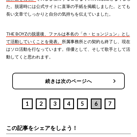
た。脱退時には公式サイトに直筆の手紙を掲載しました。とても
長い文章でしっかりと自分の気持ちを伝えていました。
THE BOYZの脱退後、ファルは本名の「ホ・ヒョンジュン」とし
て活動していくことを発表。
所属事務所との契約も終了し、現在
はソロ活動を行なっています。俳優として、そして歌手として活
動してくと思われます。
chevron_right
続きは次のページへ
1
2
3
4
5
6
7
この記事をシェアをしよう！