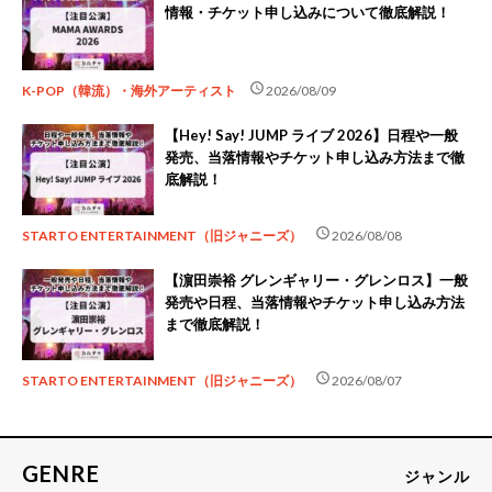
情報・チケット申し込みについて徹底解説！
schedule
K-POP（韓流）・海外アーティスト
2026/08/09
【Hey! Say! JUMP ライブ 2026】日程や一般
発売、当落情報やチケット申し込み方法まで徹
底解説！
schedule
STARTO ENTERTAINMENT（旧ジャニーズ）
2026/08/08
【濵田崇裕 グレンギャリー・グレンロス】一般
発売や日程、当落情報やチケット申し込み方法
まで徹底解説！
schedule
STARTO ENTERTAINMENT（旧ジャニーズ）
2026/08/07
GENRE
ジャンル