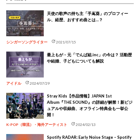
天使の歌声の持ち主「手嶌葵」のプロフィー
ル、経歴、おすすめ曲とは…？
update
シンガーソングライター
2021/07/15
最上もが – 元「でんぱ組.inc」の今は？ 活動歴
や結婚、子どもについても解説
update
アイドル
2024/07/29
Stray Kids【作品情報】JAPAN 1st
Album『THE SOUND』の詳細が解禁！新ビジ
ュアルや収録曲、オフライン特典会も一挙公
開！
update
K-POP（韓流）・海外アーティスト
2024/02/13
Spotify RADAR: Early Noise Stage – Spotify