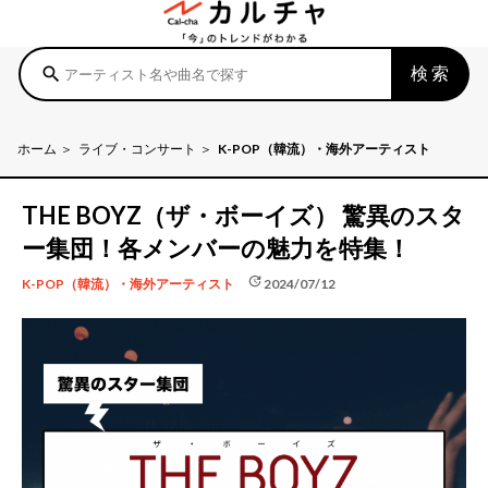
検索
search
ホーム
ライブ・コンサート
K-POP（韓流）・海外アーティスト
THE BOYZ（ザ・ボーイズ） 驚異のスタ
ー集団！各メンバーの魅力を特集！
update
2024/07/12
K-POP（韓流）・海外アーティスト