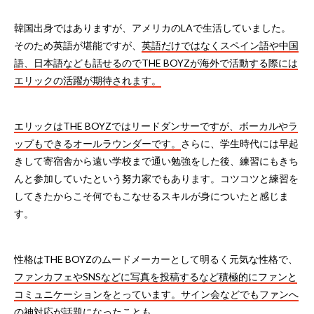
韓国出身ではありますが、アメリカのLAで生活していました。
そのため英語が堪能ですが、
英語だけではなくスペイン語や中国
語、日本語なども話せるのでTHE BOYZが海外で活動する際には
エリックの活躍が期待されます。
エリックはTHE BOYZではリードダンサーですが、ボーカルやラ
ップもできるオールラウンダーです。
さらに、学生時代には早起
きして寄宿舎から遠い学校まで通い勉強をした後、練習にもきち
んと参加していたという努力家でもあります。コツコツと練習を
してきたからこそ何でもこなせるスキルが身についたと感じま
す。
性格はTHE BOYZのムードメーカーとして明るく元気な性格で、
ファンカフェやSNSなどに写真を投稿するなど積極的にファンと
コミュニケーションをとっています。サイン会などでもファンへ
の神対応が話題になったことも。