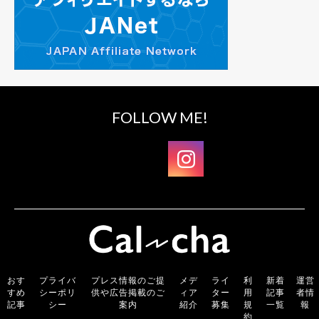
FOLLOW ME!
おす
プライバ
プレス情報のご提
メデ
ライ
利
新着
運営
すめ
シーポリ
供や広告掲載のご
ィア
ター
用
記事
者情
記事
シー
案内
紹介
募集
規
一覧
報
約