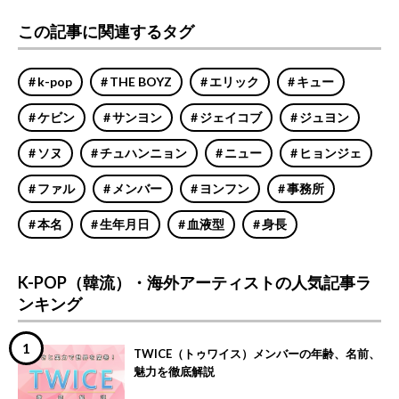
この記事に関連するタグ
k-pop
THE BOYZ
エリック
キュー
ケビン
サンヨン
ジェイコブ
ジュヨン
ソヌ
チュハンニョン
ニュー
ヒョンジェ
ファル
メンバー
ヨンフン
事務所
本名
生年月日
血液型
身長
K-POP（韓流）・海外アーティストの人気記事ラ
ンキング
TWICE（トゥワイス）メンバーの年齢、名前、
魅力を徹底解説