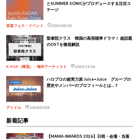
とSUMMER SONICがプロデュースする注目ス
テージ
schedule
音楽フェス・イベント
2023/05/10
梨泰院クラス 韓国の高視聴率ドラマ！ 超話題
のOSTを徹底解説
update
K-POP（韓流）・海外アーティスト
2023/11/16
ハロプロの超実力派 Juice=Juice グループの
歴史やメンバーのプロフィールとは…？
update
アイドル
2024/07/29
新着記事
【MAMA AWARDS 2026】日程・会場・当落