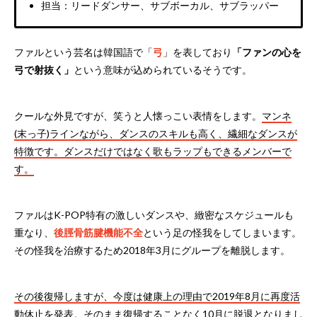
担当：リードダンサー、サブボーカル、サブラッパー
ファルという芸名は韓国語で「
弓
」を表しており
「ファンの心を
弓で射抜く」
という意味が込められているそうです。
クールな外見ですが、笑うと人懐っこい表情をします。
マンネ
(末っ子)ラインながら、ダンスのスキルも高く、繊細なダンスが
特徴です。ダンスだけではなく歌もラップもできるメンバーで
す。
ファルはK-POP特有の激しいダンスや、緻密なスケジュールも
重なり、
後脛骨筋腱機能不全
という足の怪我をしてしまいます。
その怪我を治療するため2018年3月にグループを離脱します。
その後復帰しますが、今度は健康上の理由で2019年8月に再度活
動休止を発表。
そのまま復帰することなく10月に脱退となりまし