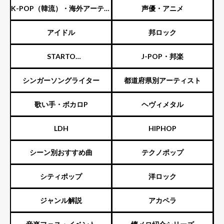
K-POP（韓流）・海外アーティ
声優・アニメ
スト
アイドル
邦ロック
STARTO
J-POP・邦楽
ENTERTAINMENT（旧ジャニ
シンガーソングライター
都道府県別アーティスト
ーズ）
歌い手・ボカロP
ヘヴィメタル
LDH
HIPHOP
シーン別おすすめ曲
テクノポップ
シティポップ
洋ロック
ジャンル解説
アカペラ