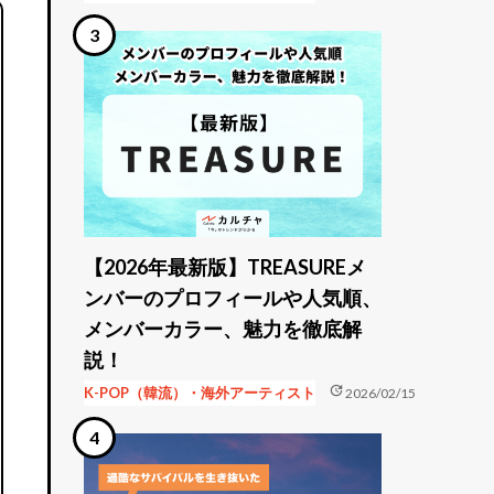
【2026年最新版】TREASUREメ
ンバーのプロフィールや人気順、
メンバーカラー、魅力を徹底解
説！
update
K-POP（韓流）・海外アーティスト
2026/02/15