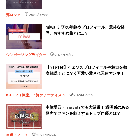
schedule
邦ロック
2020/09/22
miwa(ミワ)の年齢やプロフィール、意外な経
歴、おすすめ曲とは…？
schedule
シンガーソングライター
2021/05/12
【Kep1er】イェソのプロフィールや魅力を徹
底解説！とにかく可愛い愛され天使マンネ！
update
K-POP（韓流）・海外アーティスト
2024/06/16
南條愛乃 – fripSideでも大活躍！ 透明感のある
歌声でファンを魅了するトップ声優とは？
update
声優・アニメ
2021/09/24