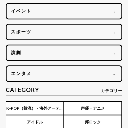
イベント
→
スポーツ
→
演劇
→
エンタメ
→
CATEGORY
カテゴリー
K-POP（韓流）・海外アーティ
声優・アニメ
スト
アイドル
邦ロック