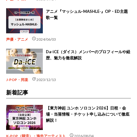
アニメ『マッシュル-MASHLE-』OP・ED主題
歌一覧
schedule
声優・アニメ
2024/06/03
Da-iCE（ダイス）メンバーのプロフィールや経
歴、魅力を徹底解説
update
J-POP・邦楽
2023/12/13
新着記事
【東方神起 ユンホ ソロコン 2026】日程・会
場・当落情報・チケット申し込みについて徹底
解説！
schedule
K-POP（韓流）・海外アーティスト
2026/08/04