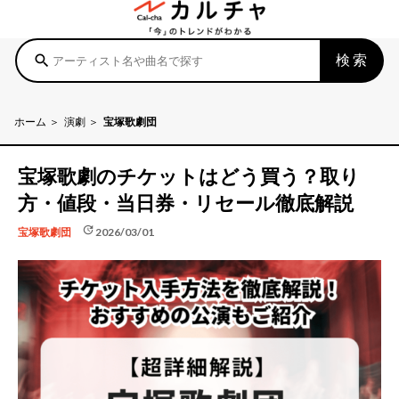
検索
search
ホーム
演劇
宝塚歌劇団
宝塚歌劇のチケットはどう買う？取り
方・値段・当日券・リセール徹底解説
update
2026/03/01
宝塚歌劇団