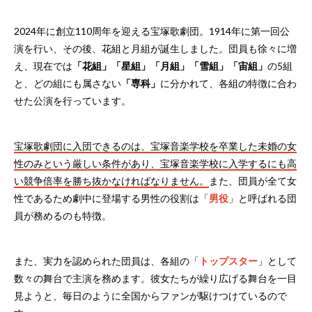
2024年に創立110周年を迎える宝塚歌劇団。1914年に第一回公
演を行い、その後、花組と月組が誕生しました。団員も徐々に増
え、現在では
「花組」「星組」「月組」「雪組」「宙組」
の5組
と、どの組にも属さない
「専科」
に分かれて、各組の特徴に合わ
せた公演を行っています。
宝塚歌劇団に入団できるのは、宝塚音楽学校を卒業した未婚の女
性のみという厳しい条件があり、宝塚音楽学校に入学するにも高
い競争倍率を勝ち抜かなければなりません。
また、団員が全て女
性であるため劇中に登場する男性の役割は「
男役
」と呼ばれる団
員が務めるのも特徴。
また、実力を認められた団員は、各組の「
トップスター
」として
数々の舞台で主演を務めます。彼女たちが繰り広げる舞台を一目
見ようと、毎日のように全国からファンが駆けつけているので