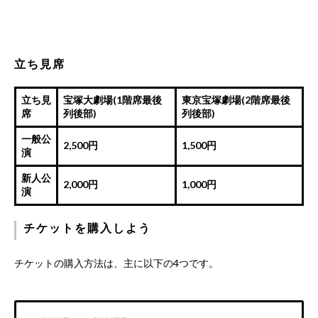
立ち見席
立ち見
宝塚大劇場(1階席最後
東京宝塚劇場(2階席最後
席
列後部)
列後部)
一般公
2,500円
1,500円
演
新人公
2,000円
1,000円
演
チケットを購入しよう
チケットの購入方法は、主に以下の4つです。