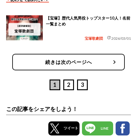
【宝塚】歴代人気男役トップスター10人！名前
一覧まとめ
update
宝塚歌劇団
2026/03/01
chevron_right
続きは次のページへ
1
2
3
この記事をシェアをしよう！
ツイート
LINE