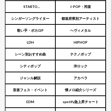
STARTO
J-POP・邦楽
ENTERTAINMENT（旧ジャニ
シンガーソングライター
都道府県別アーティスト
ーズ）
歌い手・ボカロP
ヘヴィメタル
LDH
HIPHOP
シーン別おすすめ曲
テクノポップ
シティポップ
洋ロック
ジャンル解説
アカペラ
音楽フェス・イベント
懐メロ紹介シリーズ
EDM
spotify急上昇チャート