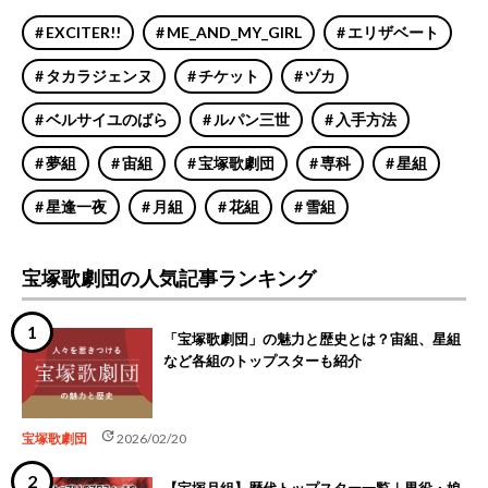
EXCITER!!
ME_AND_MY_GIRL
エリザベート
タカラジェンヌ
チケット
ヅカ
ベルサイユのばら
ルパン三世
入手方法
夢組
宙組
宝塚歌劇団
専科
星組
星逢一夜
月組
花組
雪組
宝塚歌劇団の人気記事ランキング
「宝塚歌劇団」の魅力と歴史とは？宙組、星組
など各組のトップスターも紹介
update
宝塚歌劇団
2026/02/20
【宝塚月組】歴代トップスター一覧｜男役・娘