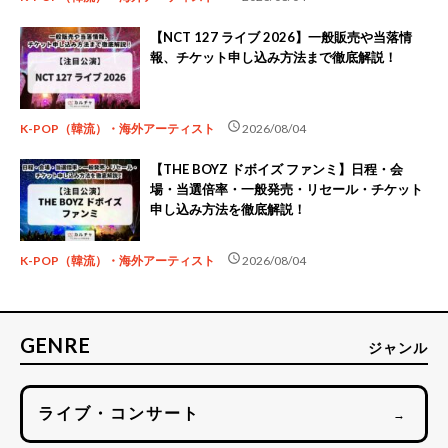
【NCT 127 ライブ 2026】一般販売や当落情
報、チケット申し込み方法まで徹底解説！
schedule
K-POP（韓流）・海外アーティスト
2026/08/04
【THE BOYZ ドボイズ ファンミ】日程・会
場・当選倍率・一般発売・リセール・チケット
申し込み方法を徹底解説！
schedule
K-POP（韓流）・海外アーティスト
2026/08/04
GENRE
ジャンル
ライブ・コンサート
→