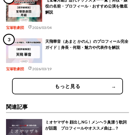
役の名前・プロフィール・おすすめ公演を徹底
解説
update
宝塚歌劇団
2026/03/04
天飛華音（あまと かのん）のプロフィール完全
ガイド｜身長・何期・魅力や代表作を解説
update
宝塚歌劇団
2026/03/19
もっと見る
→
関連記事
ミオヤマザキ 顔出しNG！メンヘラ臭漂う歌詞
が話題 プロフィールやオススメ曲は…？