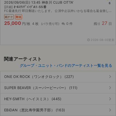
2026/09/06(日) 13:45 神奈川 CLUB CITTA’
6
[詳細]
ｵｰﾙｽﾀﾝﾃﾞｨﾝｸﾞA1-55番
ライブ・コンサート（海外）
FC最速先行 即日郵送いたします。 公演中止以外いかなる場合も返金致しかねますのでご了承ください。
紙チケ
郵送
イベント
25,000
27
円/枚
4 枚
0 件
残り
日
スポーツ
2026-08-03更新
演劇・ミュージカル
ご利用ガイド
関連アーティスト
グループ・ユニット・バンドのアーティスト一覧を見る
ご利用ガイド
keyboard_arrow_right
ONE OK ROCK（ワンオクロック） (227)
手数料・お支払い方法
keyboard_arrow_right
SUPER BEAVER（スーパービーバー） (111)
AIに質問する
keyboard_arrow_right
HEY-SMITH（ヘイスミス） (445)
よくある質問
keyboard_arrow_right
EBiDAN（恵比寿学園男子部） (163)
お知らせ