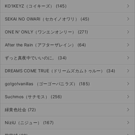
keyboard_arrow_right
KO1KEYZ（コイキーズ） (145)
keyboard_arrow_right
SEKAI NO OWARI（セカイノオワリ） (45)
keyboard_arrow_right
ONE N' ONLY（ワンエンオンリー） (271)
keyboard_arrow_right
After the Rain（アフターザレイン） (64)
keyboard_arrow_right
ずっと真夜中でいいのに。 (34)
keyboard_arrow_right
DREAMS COME TRUE（ドリームズカムトゥルー） (34)
keyboard_arrow_right
go!go!vanillas （ゴーゴーバニラズ） (185)
keyboard_arrow_right
Suchmos（サチモス） (256)
keyboard_arrow_right
緑黄色社会 (72)
サイト情報
keyboard_arrow_right
NiziU（ニジュー） (167)
チケットジャム運営会社