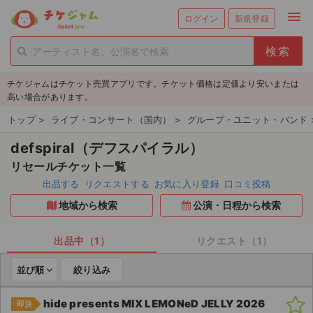
menu
ログイン
新規登録
person_add
exit_to_app
新規会員登録
ログイン
チケジャムはチケット売買アプリです。チケット価格は定価より安いまたは
チケットを探す
高い場合があります。
新着チケット
トップ
>
ライブ・コンサート（国内）
>
グループ・ユニット・バンド
defspiral（デフスパイラル）
値下げしたチケット
リセールチケット一覧
都道府県からチケットを探す
出品する
リクエストする
お気に入り登録
口コミ投稿
地域から検索
公演・日程から検索
もうすぐ開催のチケット
チケットのリクエスト一覧
出品中（1）
リクエスト（1）
並び順
絞り込み
取扱チケット
hide presents MIX LEMONeD JELLY 2026
即決
ライブ・コンサート（国内）