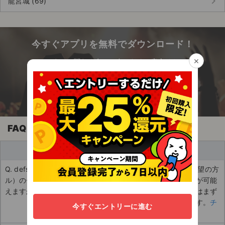
keyboard_arrow_right
龍宮城 (69)
チケットジャム利用規約
プライバシーポリシー
今すぐアプリを無料でダウンロード！
特定商取引法に基づく表記
×
エンタメに関わる全ての人のための安心チケッ
公演登録依頼
ト売買アプリ
不正転売禁止法について
チケットジャムの取り組み
FAQ
音楽情報
買い手
Q. defspiral（デフスパイラ
A. チケットの購入をご希望の方
ル）のチケットはどうやって買
は以下のページから購入が可能
えますか？
です。ご登録がまだの方はまず
新規登録からお願いします。
チ
今すぐエントリーに進む
ケットの購入はこちら