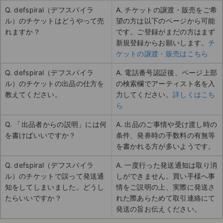
Q. defspiral（デフスパイラ
A. チケットの譲渡・販売をご希
ル）のチケットはどうやって売
望の方は以下のページから可能
れますか？
です。ご登録がまだの方はまず
新規登録からお願いします。
チ
ケットの譲渡・販売はこちら
Q. defspiral（デフスパイラ
A. 電話番号認証後、ページ上部
ル）のチケットの出品の仕方を
の検索欄でアーティスト名を入
教えてください。
力してください。
詳しくはこち
ら
Q. 「出品者からの説明」には何
A. 出品のご事情や受け渡し時の
を書けばいいですか？
条件、発券時の手数料の有無等
を書かれる方が多いようです。
Q. defspiral（デフスパイラ
A. 一度行った発送通知は取り消
ル）のチケットで誤って発送通
しができません。買い手様へ事
知をしてしまいました。どうし
情をご説明の上、実際に発送さ
たらいいですか？
れた際あらためて取引連絡にて
発送の旨お伝えください。