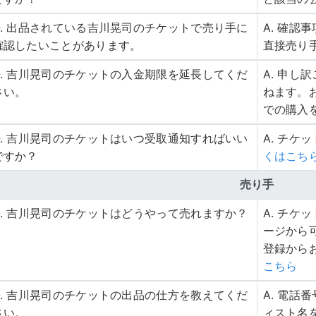
Q. 出品されている吉川晃司のチケットで売り手に
A. 確
確認したいことがあります。
直接売り
Q. 吉川晃司のチケットの入金期限を延長してくだ
A. 申
さい。
ねます。
での購入
Q. 吉川晃司のチケットはいつ受取通知すればいい
A. チケ
ですか？
くはこち
売り手
Q. 吉川晃司のチケットはどうやって売れますか？
A. チ
ージから
登録から
こちら
Q. 吉川晃司のチケットの出品の仕方を教えてくだ
A. 電
さい。
ィスト名