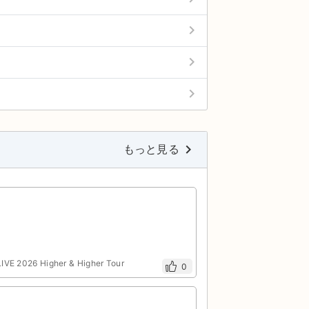
keyboard_arrow_right
keyboard_arrow_right
keyboard_arrow_right
keyboard_arrow_right
もっと見る
026 Higher & Higher Tour
0