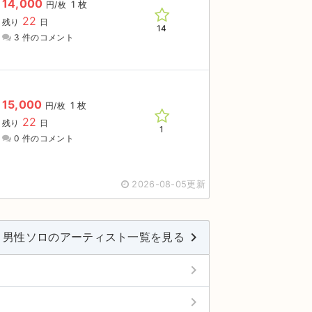
14,000
1 枚
円/枚
22
残り
日
14
3 件のコメント
15,000
1 枚
円/枚
22
残り
日
1
0 件のコメント
2026-08-05更新
keyboard_arrow_right
男性ソロのアーティスト一覧を見る
keyboard_arrow_right
keyboard_arrow_right