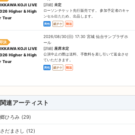
[詳細]
未定
IKKAWA KOJI LIVE
ローソンチケット先行販売です。 参加予定者のキャ
026 Higher & High
ンセル出たため、出品します。
r Tour
男性
紙チケ
郵送
2026/08/30(日) 17:30 宮城 仙台サンプラザホ
即決
ール
[詳細]
座席未定
IKKAWA KOJI LIVE
公演中止の際は送料、手数料を差し引いて返金させ
026 Higher & High
ていただきます。
r Tour
男性
紙チケ
郵送
関連アーティスト
郷ひろみ (29)
さだまさし (12)