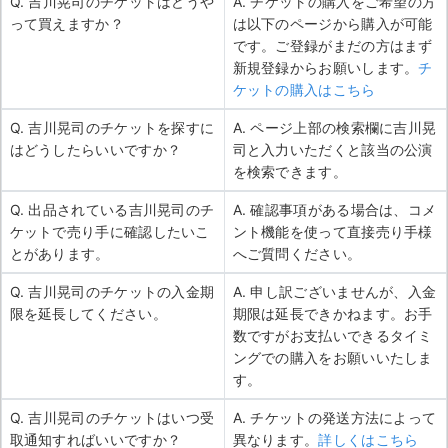
Q. 吉川晃司のチケットはどうや
A. チケットの購入をご希望の方
って買えますか？
は以下のページから購入が可能
です。ご登録がまだの方はまず
新規登録からお願いします。
チ
ケットの購入はこちら
Q. 吉川晃司のチケットを探すに
A. ページ上部の検索欄に吉川晃
はどうしたらいいですか？
司と入力いただくと該当の公演
を検索できます。
Q. 出品されている吉川晃司のチ
A. 確認事項がある場合は、コメ
ケットで売り手に確認したいこ
ント機能を使って直接売り手様
とがあります。
へご質問ください。
Q. 吉川晃司のチケットの入金期
A. 申し訳ございませんが、入金
限を延長してください。
期限は延長できかねます。お手
数ですがお支払いできるタイミ
ングでの購入をお願いいたしま
す。
Q. 吉川晃司のチケットはいつ受
A. チケットの発送方法によって
取通知すればいいですか？
異なります。
詳しくはこちら