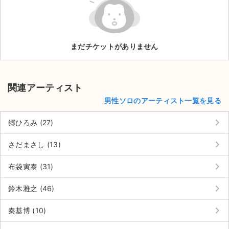
ライブ・コンサート（海外）
イベント
まだチケットがありません
スポーツ
演劇・ミュージカル
関連アーティスト
男性ソロのアーティスト一覧を見る
ご利用ガイド
keyboard_arrow_right
郷ひろみ (27)
ご利用ガイド
keyboard_arrow_right
さだまさし (13)
手数料・お支払い方法
keyboard_arrow_right
布袋寅泰 (31)
AIに質問する
keyboard_arrow_right
鈴木雅之 (46)
よくある質問
keyboard_arrow_right
秦基博 (10)
お知らせ