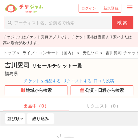
menu
ログイン
新規登録
person_add
exit_to_app
新規会員登録
ログイン
チケジャムはチケット売買アプリです。チケット価格は定価より安いまたは
チケットを探す
高い場合があります。
新着チケット
トップ
>
ライブ・コンサート（国内）
>
男性ソロ
>
吉川晃司 チケッ
吉川晃司
リセールチケット一覧
値下げしたチケット
福島県
都道府県からチケットを探す
チケットを出品する
リクエストする
口コミ投稿
地域から検索
公演・日程から検索
もうすぐ開催のチケット
チケットのリクエスト一覧
出品中（0）
リクエスト（0）
並び順
絞り込み
取扱チケット
ライブ・コンサート（国内）