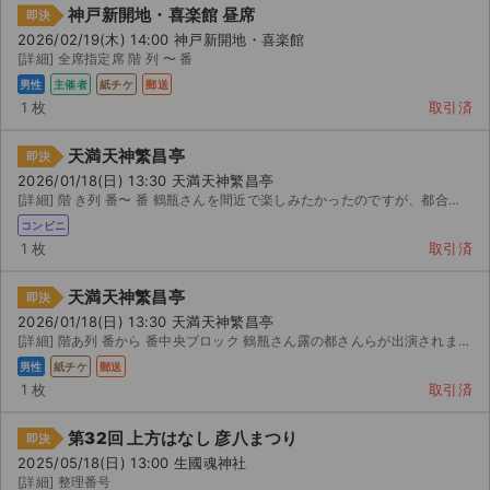
神戸新開地・喜楽館 昼席
即決
2026/02/19(木) 14:00 神戸新開地・喜楽館
[詳細] 全席指定席 階 列 〜 番
男性
主催者
紙チケ
郵送
1 枚
取引済
天満天神繁昌亭
即決
2026/01/18(日) 13:30 天満天神繁昌亭
[詳細] 階 き列 番〜 番 鶴瓶さんを間近で楽しみたかったのですが、都合が悪くなり行けなくなりま...
コンビニ
1 枚
取引済
天満天神繁昌亭
即決
2026/01/18(日) 13:30 天満天神繁昌亭
[詳細] 階あ列 番から 番中央ブロック 鶴瓶さん露の都さんらが出演されます。これが最終値下げです。...
男性
紙チケ
郵送
1 枚
取引済
サイト情報
第32回 上方はなし 彦八まつり
即決
チケットジャム運営会社
2025/05/18(日) 13:00 生國魂神社
[詳細] 整理番号