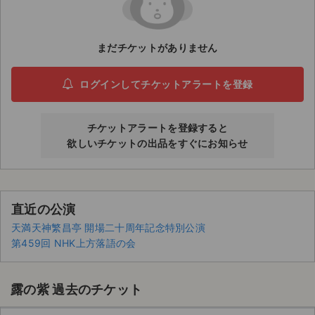
ライブ・コンサート（海外）
まだチケットがありません
イベント
ログインしてチケットアラートを登録
スポーツ
演劇・ミュージカル
チケットアラートを登録すると
欲しいチケットの出品をすぐにお知らせ
ご利用ガイド
ご利用ガイド
直近の公演
手数料・お支払い方法
天満天神繁昌亭 開場二十周年記念特別公演
第459回 NHK上方落語の会
AIに質問する
よくある質問
露の紫 過去のチケット
お知らせ