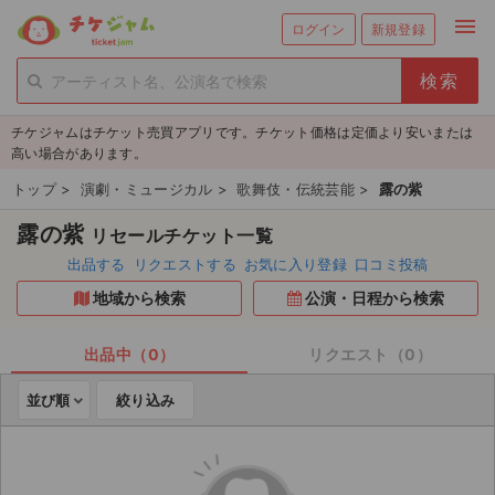
menu
ログイン
新規登録
person_add
exit_to_app
新規会員登録
ログイン
チケジャムはチケット売買アプリです。チケット価格は定価より安いまたは
チケットを探す
高い場合があります。
新着チケット
トップ
>
演劇・ミュージカル
>
歌舞伎・伝統芸能
>
露の紫
露の紫
リセールチケット一覧
値下げしたチケット
出品する
リクエストする
お気に入り登録
口コミ投稿
都道府県からチケットを探す
地域から検索
公演・日程から検索
もうすぐ開催のチケット
出品中（0）
リクエスト（0）
チケットのリクエスト一覧
並び順
絞り込み
取扱チケット
ライブ・コンサート（国内）