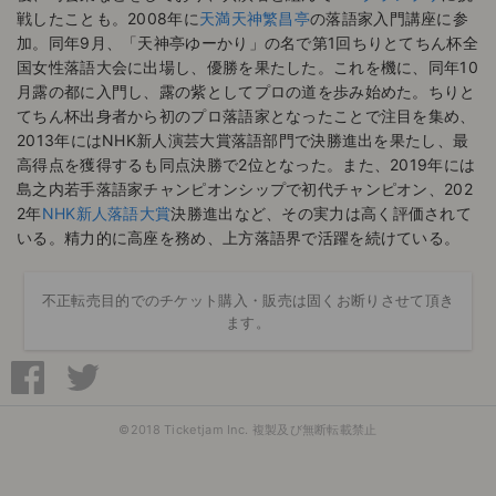
戦したことも。2008年に
天満天神繁昌亭
の落語家入門講座に参
加。同年9月、「天神亭ゆーかり」の名で第1回ちりとてちん杯全
国女性落語大会に出場し、優勝を果たした。これを機に、同年10
月露の都に入門し、露の紫としてプロの道を歩み始めた。ちりと
てちん杯出身者から初のプロ落語家となったことで注目を集め、
2013年にはNHK新人演芸大賞落語部門で決勝進出を果たし、最
高得点を獲得するも同点決勝で2位となった。また、2019年には
島之内若手落語家チャンピオンシップで初代チャンピオン、202
2年
NHK新人落語大賞
決勝進出など、その実力は高く評価されて
いる。精力的に高座を務め、上方落語界で活躍を続けている。
不正転売目的でのチケット購入・販売は固くお断りさせて頂き
ます。
©2018 Ticketjam Inc. 複製及び無断転載禁止