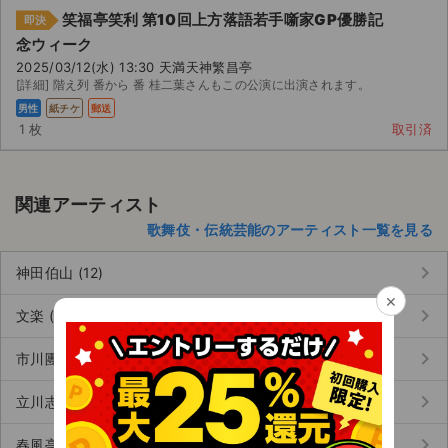
笑福亭笑利 第10回上方落語若手噺家GP優勝記
即決
念ウィーク
2025/03/12(水) 13:30 天満天神繁昌亭
[詳細] 階え列 番から 番 桂二葉さんもこの公演に出演されます。
男性
紙チケ
郵送
1 枚
取引済
関連アーティスト
歌舞伎・伝統芸能のアーティスト一覧を見る
keyboard_arrow_right
神田伯山 (12)
×
keyboard_arrow_right
文楽 (5)
keyboard_arrow_right
市川團十郎 白猿（市川海老蔵） (6)
keyboard_arrow_right
立川志の輔 (11)
keyboard_arrow_right
春風亭一之輔 (11)