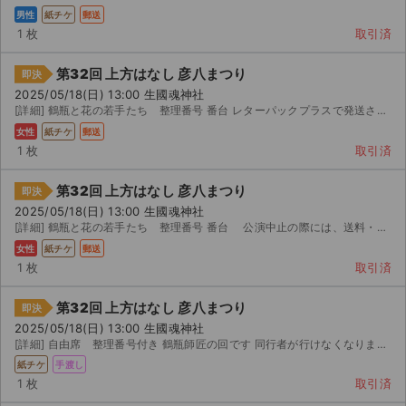
チケットジャム利用規約
男性
紙チケ
郵送
1 枚
取引済
プライバシーポリシー
第32回 上方はなし 彦八まつり
即決
特定商取引法に基づく表記
2025/05/18(日) 13:00 生國魂神社
[詳細] 鶴瓶と花の若手たち 整理番号 番台 レターパックプラスで発送させていただく予定です。中止の際...
公演登録依頼
女性
紙チケ
郵送
1 枚
取引済
不正転売禁止法について
第32回 上方はなし 彦八まつり
即決
チケットジャムの取り組み
2025/05/18(日) 13:00 生國魂神社
[詳細] 鶴瓶と花の若手たち 整理番号 番台 公演中止の際には、送料・手数料を差し引いた金額を返金い...
音楽情報
女性
紙チケ
郵送
1 枚
取引済
第32回 上方はなし 彦八まつり
即決
2025/05/18(日) 13:00 生國魂神社
[詳細] 自由席 整理番号付き 鶴瓶師匠の回です 同行者が行けなくなりました 当日、あるいは前日、現...
紙チケ
手渡し
1 枚
取引済