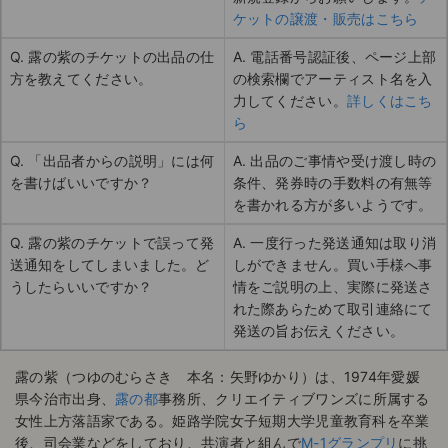
ケットの譲渡・販売はこちら
Q. 露の紫のチケットの出品の仕
A. 電話番号認証後、ページ上部
方を教えてください。
の検索欄でアーティスト名を入
力してください。
詳しくはこち
ら
Q. 「出品者からの説明」には何
A. 出品のご事情や受け渡し時の
を書けばいいですか？
条件、発券時の手数料の有無等
を書かれる方が多いようです。
Q. 露の紫のチケットで誤って発
A. 一度行った発送通知は取り消
送通知をしてしまいました。ど
しができません。買い手様へ事
うしたらいいですか？
情をご説明の上、実際に発送さ
れた際あらためて取引連絡にて
発送の旨お伝えください。
露の紫（つゆのむらさき 本名：矢野ゆかり）は、1974年愛媛
県今治市出身、
露の都
事務所、クリエイティブワンズに所属する
女性上方落語家である。姫路学院女子短期大学児童教育科を卒業
後、司会業などをしており、共演者と組んで
M-1グランプリ
に挑