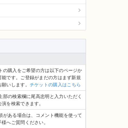
keyboard_arrow_right
keyboard_arrow_right
ケットの購入をご希望の方は以下のページか
可能です。ご登録がまだの方はまず新規
お願いします。
チケットの購入はこちら
ージ上部の検索欄に尾高忠明と入力いただく
公演を検索できます。
認事項がある場合は、コメント機能を使って
手様へご質問ください。