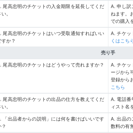
Q. 尾高忠明のチケットの入金期限を延長してくだ
A. 申
さい。
ねます。
での購入
Q. 尾高忠明のチケットはいつ受取通知すればいい
A. チケ
ですか？
くはこち
売り手
Q. 尾高忠明のチケットはどうやって売れますか？
A. チ
ージから
登録から
こちら
Q. 尾高忠明のチケットの出品の仕方を教えてくだ
A. 電
さい。
ィスト名
Q. 「出品者からの説明」には何を書けばいいです
A. 出
か？
数料の有